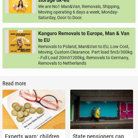
storage uk-eu
We are No1 Man&Van, Removals, Shipping,
Moving operating 6 days a week, Monday-
Saturday, Door to Door.
Kanguro Removals to Europe, Man & Van
to EU
Removals to Poland, Man&Van to EU, Low Cost,
Moving, Custom Clearance. Part load 5m3/300kg
- Full Load 20m31200kg, Removals to Germany,
Removals to Netherlands
Read more
Experts warn: chil­dren
State pen­sion­ers can