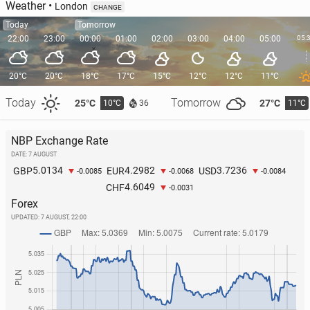
Weather
•
London
CHANGE
Today
Tomorrow
22:00
23:00
00:00
01:00
02:00
03:00
04:00
05:00
05:
20°C
20°C
18°C
17°C
15°C
12°C
12°C
11°C
Today
Tomorrow
25°C
27°C
10°C
11°C
36
NBP Exchange Rate
DATE: 7 AUGUST
5.0134
4.2982
3.7236
GBP
EUR
USD
-0.0085
-0.0068
-0.0084
4.6049
CHF
-0.0031
Forex
UPDATED:
7 AUGUST, 22:00