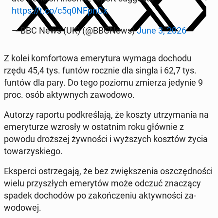
https://t.co/c5q0NFpnCx
— BBC News (UK) (@BBCNews)
June 3, 2026
Z kolei kom­for­towa emery­tu­ra wymaga dochodu
rzędu 45,4 tys. funtów rocznie dla singla i 62,7 tys.
funtów dla pary. Do tego poziomu zmierza jedynie 9
proc. osób ak­ty­wnych za­wodowo.
Autorzy raportu pod­kreśla­ją, że koszty utrzy­ma­nia na
emery­turze wzrosły w os­tat­nim roku głównie z
powodu droższej ży­wnoś­ci i wyższych kosztów życia
to­warzyskiego.
Eksper­ci os­trze­ga­ją, że bez zwięk­szenia os­zczęd­noś­ci
wielu przyszłych emery­tów może odczuć znaczą­cy
spadek do­chodów po za­kończe­niu ak­ty­wnoś­ci za­
wodowej.