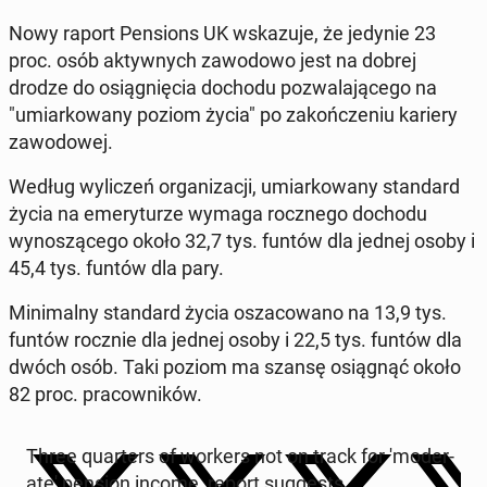
Nowy raport Pen­sions UK wskazu­je, że jedynie 23
proc. osób ak­ty­wnych za­wodowo jest na dobrej
drodze do os­iąg­nię­cia dochodu pozwala­jącego na
"umi­arkowany poziom życia" po za­kończe­niu kariery
za­wodowej.
Według wyliczeń or­ga­ni­za­cji, umi­arkowany stan­dard
życia na emery­turze wymaga rocznego dochodu
wynoszącego około 32,7 tys. funtów dla jednej osoby i
45,4 tys. funtów dla pary.
Min­i­mal­ny stan­dard życia os­za­cow­ano na 13,9 tys.
funtów rocznie dla jednej osoby i 22,5 tys. funtów dla
dwóch osób. Taki poziom ma szansę os­iągnąć około
82 proc. pra­cown­ików.
Three quar­ters of workers not on track for 'mod­er­
ate' pension income, report sug­gests