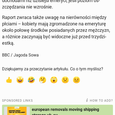
do­choda­mi niż dzisiejsi emeryci, jeśli poziom os­
zczędza­nia nie wzrośnie.
Raport zwraca także uwagę na nierównoś­ci między
płciami – kobiety mają zgro­mad­zone na emery­turę
około połowę środków posi­adanych przez mężczyzn,
a różnice za­czy­na­ją być widoczne już przed trzy­dzi­
estką.
BBC / Jagoda Sowa
Dziękujemy za przeczytanie artykułu. Co o tym myślisz?
SPONSORED LINKS
HOW TO ADD?
european removals moving shipping