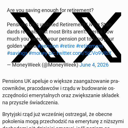
Are you saving enough for re­tire­ment?
Pen­sions UK's updated Re­tire­ment Living Stan­
dards reveals that most Brits aren't. Here's how
much you need in your pension pot to fund your
golden years.
#pension
#retire
#re­tire­ment
#savings
#money
pic.twitter.com/5jCVo9VIbX
— Mon­ey­Week (@Mon­ey­Week)
June 4, 2026
Pen­sions UK apeluje o większe zaan­gażowanie pra­
cown­ików, pra­co­daw­ców i rządu w bu­dowanie os­
zczęd­noś­ci emery­tal­nych oraz zwięk­szanie składek
na przyszłe świad­czenia.
Bry­tyjs­ki rząd już wcześniej os­trze­gał, że obecne
pokole­nia mogą prze­chodz­ić na emery­turę z niższy­mi