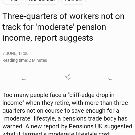
Three-quar­ters of workers not on
track for 'mod­er­ate' pension
income, report sug­gests
7 JUNE, 11:00
Reading time: 2 Minutes
Too many people face a "cliff-edge drop in
income" when they retire, with more than three-
quar­ters not on course to save enough for a
"mod­er­ate" lifestyle, a pen­sions trade body has
warned. A new report by Pen­sions UK sug­gest­ed
what it termed a mod­er­ate lifestyle cost