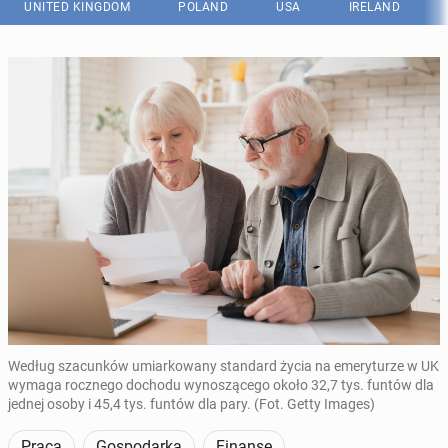
UNITED KINGDOM
POLAND
USA
IRELAND
Według szacunków umiarkowany standard życia na emeryturze w UK
wymaga rocznego dochodu wynoszącego około 32,7 tys. funtów dla
jednej osoby i 45,4 tys. funtów dla pary. (Fot. Getty Images)
Praca
Gospodarka
Finanse