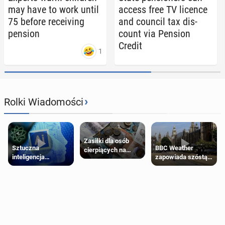
may have to work until
access free TV licence
75 before re­ceiv­ing
and council tax dis­
pension
count via Pension
Credit
1
›
Rolki Wiadomości
Zasiłki dla osób
Sztuczna
BBC Weather
cierpiących na
inteligencja
zapowiada szóstą
schorzenia
próbowała oszukać
falę upałów w
psychiczne
człowieka
Londynie