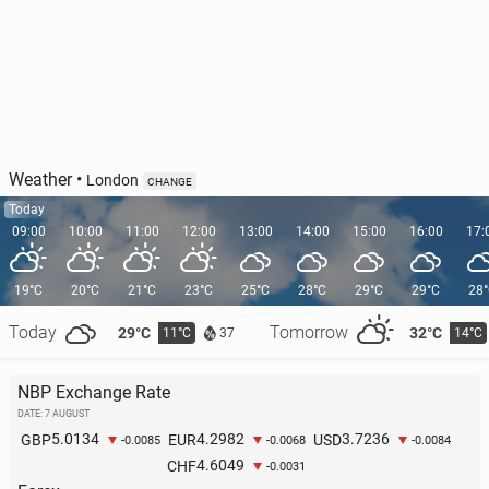
Weather
•
London
CHANGE
Today
09:00
10:00
11:00
12:00
13:00
14:00
15:00
16:00
17:
19°C
20°C
21°C
23°C
25°C
28°C
29°C
29°C
28
Today
Tomorrow
29°C
32°C
11°C
14°C
37
NBP Exchange Rate
DATE: 7 AUGUST
5.0134
4.2982
3.7236
GBP
EUR
USD
-0.0085
-0.0068
-0.0084
4.6049
CHF
-0.0031