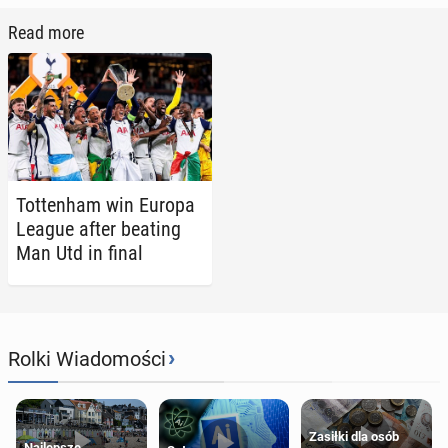
Read more
Tot­ten­ham win Europa
League after beating
Man Utd in final
›
Rolki Wiadomości
Zasiłki dla osób
Najlepsze