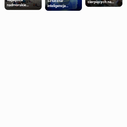
Sztuczna
cierpiących na
nadmorskie
inteligencja
schorzenia
miasteczko blisko
próbowała oszukać
psychiczne
Londynu
człowieka