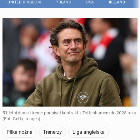
UNITED KINGDOM
POLAND
USA
IRELAND
51-letni duński trener podpisał kontrakt z Tottenhamem do 2028 roku.
(Fot. Getty Images)
Piłka nożna
Trenerzy
Liga angielska