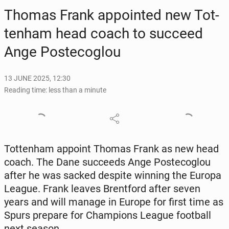
Thomas Frank ap­point­ed new Tot­
ten­ham head coach to succeed
Ange Postecoglou
13 JUNE 2025, 12:30
Reading time: less than a minute
Tot­ten­ham appoint Thomas Frank as new head
coach. The Dane suc­ceeds Ange Postecoglou
after he was sacked despite winning the Europa
League. Frank leaves Brent­ford after seven
years and will manage in Europe for first time as
Spurs prepare for Cham­pi­ons League foot­ball
next season.