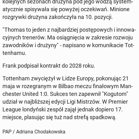
kole­jnych se­zonach drużyna pod jego wodzą sys­tem­
aty­cznie spisy­wała się powyżej oczeki­wań. Minione
roz­gry­w­ki drużyna za­kończyła na 10. pozycji.
"Thomas to jeden z na­jbardziej postępowych i in­nowa­
cyjnych tren­erów. Ma os­iąg­nię­cia w za­kre­sie rozwoju
za­wod­ników i drużyny" - napisano w ko­mu­nika­cie Tot­
ten­hamu.
Frank pod­pisał kon­trakt do 2028 roku.
Tot­ten­ham zwyciężył w Lidze Europy, pokonu­jąc 21
maja w roze­granym w Bilbao meczu fi­nałowym Man­
ches­ter United 1:0. Sukces ten za­pewnił "Kogutom"
udział w na­jbliższej edycji Ligi Mis­trzów. W Premier
League londyńs­ki zespół zajął jednak dopiero 17.
miejsce, pla­su­jąc się tuż nad strefą spad­kową.
PAP / Adriana Chodakowska