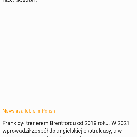
News available in Polish
Frank był trenerem Brent­for­du od 2018 roku. W 2021
wprowadz­ił zespół do ang­iel­skiej ek­strak­lasy, a w