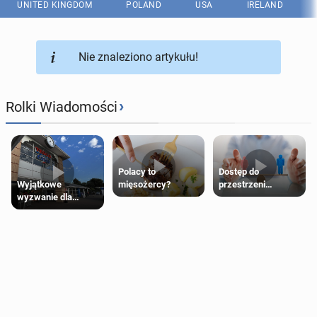
UNITED KINGDOM
POLAND
USA
IRELAND
Nie znaleziono artykułu!
›
Rolki Wiadomości
Polacy to
Dostęp do
Wyjątkowe
mięsożercy?
przestrzeni
wyzwanie dla
przeznaczonych
posiadaczy kart
dla jednej płci ma
Tesco Clubcard!
opierać się
wyłącznie na płci
biologicznej