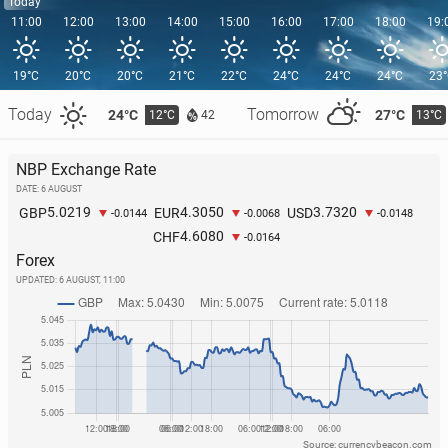
Today
11:00
12:00
13:00
14:00
15:00
16:00
17:00
18:00
19:
19°C
20°C
20°C
21°C
22°C
24°C
24°C
24°C
23
Today
Tomorrow
24°C
27°C
12°C
13°C
42
NBP Exchange Rate
DATE: 6 AUGUST
5.0219
4.3050
3.7320
GBP
EUR
USD
-0.0144
-0.0068
-0.0148
4.6080
CHF
-0.0164
Forex
UPDATED:
6 AUGUST, 11:00
Source: currencybeacon.com