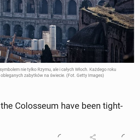
ymbolem nie tylko Rzymu, ale i całych Włoch. Każdego roku
j obleganych zabytków na świecie. (Fot. Getty Images)
o the Colos­se­um have been tight­