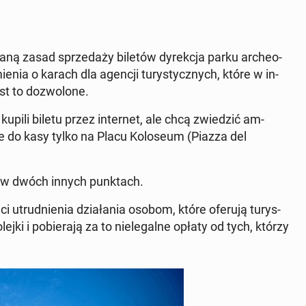
zmianą zasad sprzedaży biletów dyrekc­ja parku arche­o­
enia o karach dla agencji tu­rysty­cznych, które w in­
st to doz­wolone.
upili biletu przez in­ter­net, ale chcą zwiedz­ić am­
e do kasy tylko na Placu Kolo­se­um (Piazza del
e w dwóch innych punk­tach.
i utrud­nienia dzi­ała­nia osobom, które oferują tu­rys­
lejki i po­bier­a­ją za to niele­galne opłaty od tych, którzy