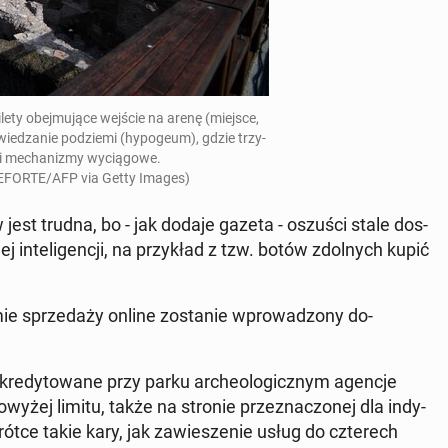
ety obe­j­mu­jące wejście na arenę
(miejsce,
 zwiedzanie podzie­mi
(hy­pogeum
), gdzie trzy­
i mech­a­nizmy wycią­gowe.
E­FORTE/AFP via Getty Images)
jest trudna, bo - jak dodaje gazeta - oszuści stale dos­
ej in­teligencji, na przykład z tzw. botów zdol­nych kupić
mie sprzedaży online zostanie wprowad­zony do­
kredy­towane przy parku arche­o­log­icznym agencje
powyżej limitu, także na stronie przez­nac­zonej dla in­dy­
ótce takie kary, jak za­w­iesze­nie usług do czterech