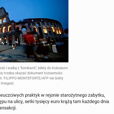
ć i walkę z "konika­mi", bilety do Kolo­se­um
ciu trzeba okazać doku­ment tożsamoś­ci
Fot. FILIPPO MON­TE­FORTE/AFP via Getty
Images)
eucz­ci­wych praktyk w rejonie starożyt­nego zabytku,
pu na ulicy, setki tysięcy euro krążą tam każdego dnia
ansakcji.