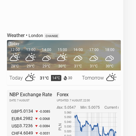
Weather
•
London
CHANGE
Today
12:00
13:00
14:00
15:00
16:00
17:00
18:00
19:00
28°C
29°C
29°C
30°C
31°C
31°C
30°C
29°C
Today
Tomorrow
31°C
29°C
14°C
1
30
NBP Exchange Rate
Forex
DATE: 7 AUGUST
UPDATED:
7 AUGUST, 22:00
5.0134
GBP
-0.0085
4.2982
EUR
-0.0068
3.7236
USD
-0.0084
4.6049
CHF
-0.0031