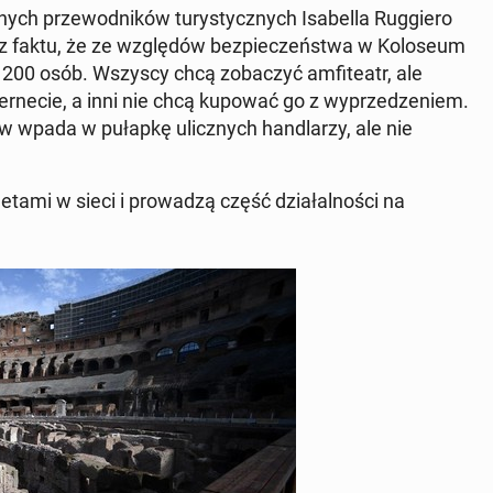
ych prze­wod­ników tu­rysty­cznych Is­abel­la Rug­giero
a z faktu, że ze względów bez­pieczeńst­wa w Kolo­se­um
3 200 osób. Wszyscy chcą zobaczyć am­fiteatr, ale
ternecie, a inni nie chcą kupować go z wyprzedze­niem.
tów wpada w pułapkę ulicznych hand­larzy, ale nie
­ta­mi w sieci i prowadzą część dzi­ałal­noś­ci na