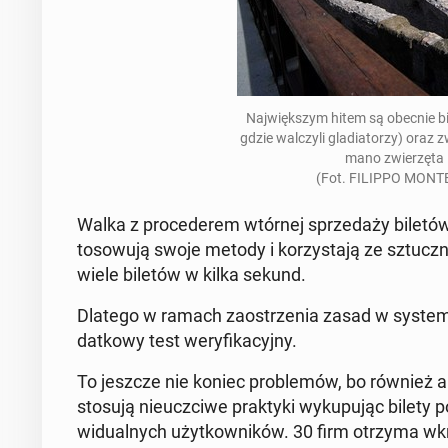
Na­jwięk­szym hitem są obecnie bil
gdzie wal­czyli glad­i­a­torzy) oraz
mano zwierzę­ta 
(Fot. FILIPPO MON­T
Walka z pro­ced­erem wtórnej sprzedaży biletów 
tosowu­ją swoje metody i ko­rzys­ta­ją ze sz­tuczn
wiele biletów w kilka sekund.
Dlatego w ramach za­ostrzenia zasad w sys­te
datkowy test wery­fika­cyjny.
To jeszcze nie koniec prob­lemów, bo również a
stosują nieucz­ci­we prak­ty­ki wykupu­jąc bilety 
wid­u­al­nych użytkown­ików. 30 firm otrzyma wkr