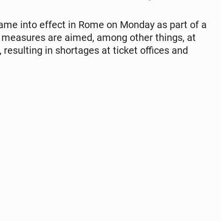
 came into effect in Rome on Monday as part of a
 mea­sures are aimed, among other things, at
re­sult­ing in short­ages at ticket offices and