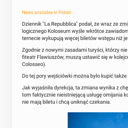
News available in Polish
Dzi­en­nik "La Re­pub­bli­ca" podał, że wraz ze 
log­icznego Kolo­se­um wyśle wkrótce za­w­iadomi
ternecie wykupu­ją więcej biletów wstępu niż je
Zgodnie z nowymi za­sada­mi turyści, którzy nie k
fiteatr Flaw­iuszów, muszą ustawić się w kolejc
Colosseo).
Do tej pory we­jś­ciów­ki można było kupić takż
Jak wy­jaśniła dyrekc­ja, ta zmiana wynika z chęc
tom fak­ty­cznie nieist­niejącą usługę omi­ja­nia ko
nie mają biletu i chcą uniknąć czeka­nia.