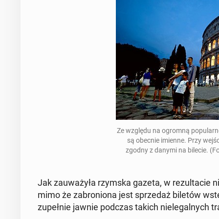
Ze względu na ogromną pop­u­larnoś
są obecnie imienne
. Przy wejś
zgodny z danymi na bilecie. (
Jak za­uważyła rzymska gazeta, w rezulta­cie ni
mimo że zabro­niona jest sprzedaż biletów wstę
zu­pełnie jawnie podczas takich niele­gal­nych tr