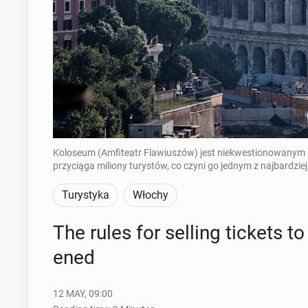
Koloseum (Amfiteatr Flawiuszów) jest niekwestionowanym s
przyciąga miliony turystów, co czyni go jednym z najbardzie
Turystyka
Włochy
The rules for selling tickets t
ened
12 MAY, 09:00