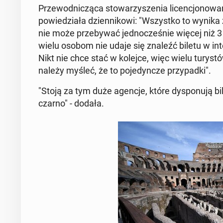
Prze­wod­niczą­ca sto­warzyszenia li­cencjonowan
powiedzi­ała dzi­en­nikowi: "Wszys­tko to wynik
nie może prze­by­wać jed­nocześnie więcej niż 
wielu osobom nie udaje się znaleźć biletu w in­
Nikt nie chce stać w kolejce, więc wielu tu­rys­
należy myśleć, że to po­je­dyncze przy­pad­ki".
"Stoją za tym duże agencje, które dys­ponu­ją bile
czarno" - dodała.