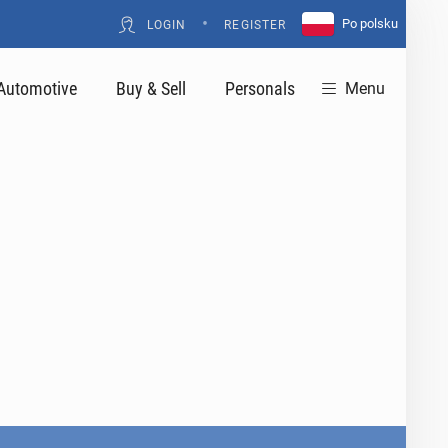
•
Po polsku
LOGIN
REGISTER
Automotive
Buy & Sell
Personals
Menu