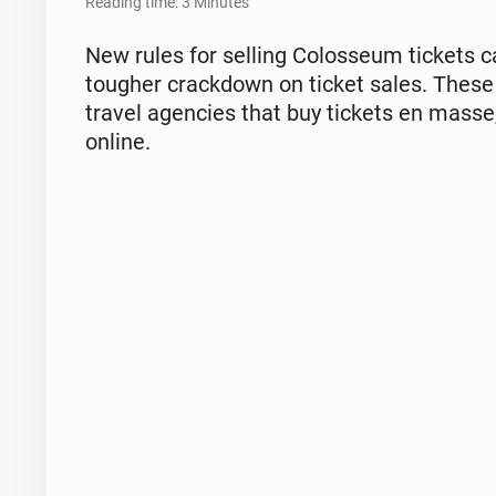
Reading time: 3 Minutes
New rules for selling Colos­se­um tickets
tougher crack­down on ticket sales. These
travel agen­cies that buy tickets en masse, 
online.