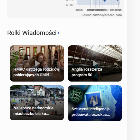
Source: currencybeacon.com
›
Rolki Wiadomości
HMRC ostrzega rodziców
Anglia rozszerza
pobierających Child
program 50-
Benefit. Mogą być
procentowych zniżek
zobowiązani do zwrotu
kolejowych na 18-latków
zasiłku
Najlepsze nadmorskie
Sztuczna inteligencja
miasteczko blisko
próbowała oszukać
Londynu
człowieka