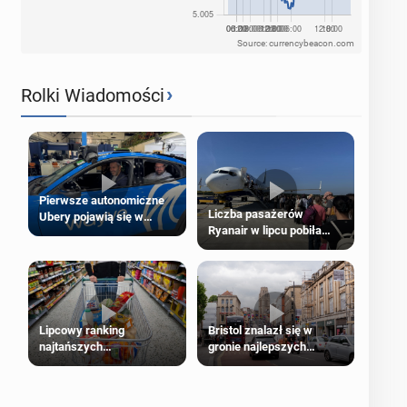
Source: currencybeacon.com
›
Rolki Wiadomości
Pierwsze autonomiczne
Liczba pasażerów
Ubery pojawią się w
Ryanair w lipcu pobiła
Londynie jeszcze tego
rekord
lata
Lipcowy ranking
Bristol znalazł się w
najtańszych
gronie najlepszych
supermarketów
kierunków podróży na
świecie