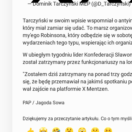
— Dominik Tar­czyńs­ki MEP (@D_Tar­czyn­s­ki)
Tar­czyńs­ki w swoim wpisie wspom­ni­ał o an­t
który miał zamiar się udać. To marsz or­ga­ni­zo
my'ego Robin­sona, który odbędzie się w sobotę
wydarzeni­ach tego typu, wspier­a­jąc ich or­ga­ni­
W ubiegłym ty­god­niu lider Kon­fed­er­acji Sła­
został za­trzy­many przez funkcjonar­iuszy na lo
"Zostałem dziś za­trzy­many na ponad trzy godzin
się, że będę prze­maw­iał na jakimś spotka­niu po
wał zajście na plat­formie X Mentzen.
PAP / Jagoda Sowa
Dziękujemy za przeczytanie artykułu. Co o tym myśl