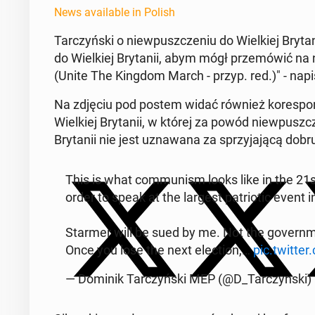
News available in Polish
Tar­czyńs­ki o niew­puszcze­niu do Wielkiej Bry
do Wielkiej Bry­tanii, abym mógł przemówić na n
(Unite The Kingdom March - przyp. red.)" - napis
Na zdjęciu pod postem widać również ko­re­sp
Wielkiej Bry­tanii, w której za powód niew­pusz
Bry­tanii nie jest uz­nawana za sprzy­ja­jącą dobr
This is what com­mu­nism looks like in the 21s
order to speak at the largest pa­tri­ot­ic event 
Starmer will be sued by me. Not the gov­ern­me
Once you lose the next elec­tion,…
pic.twitte
— Dominik Tar­czyńs­ki MEP (@D_Tar­czyn­s­ki)