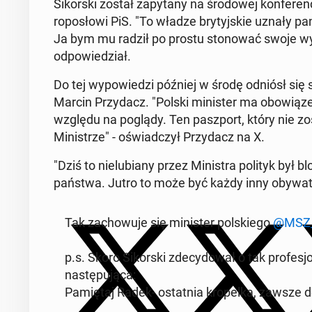
Siko­rs­ki został za­py­tany na środowej kon­fer­en
ro­posłowi PiS. "To władze bry­tyjskie uznały pan
Ja bym mu radził po prostu stonować swoje wyp
odpowiedzi­ał.
Do tej wypowiedzi później w środę odniósł się sz
Marcin Przy­dacz. "Polski min­is­ter ma obow­iąz
względu na poglądy. Ten pasz­port, który nie z
Min­istrze" - oświad­czył Przy­dacz na X.
"Dziś to nielu­biany przez Min­is­tra polityk był
państwa. Jutro to może być każdy inny oby­wa­tel 
Tak za­chowu­je się min­is­ter pol­skiego
@MSZ
p.s. Skoro Siko­rs­ki zde­cy­dował o tak pro­fes
następu­ją­ca:
Pamię­taj Radek- os­tat­nia kro­pel­ka, zawsze 