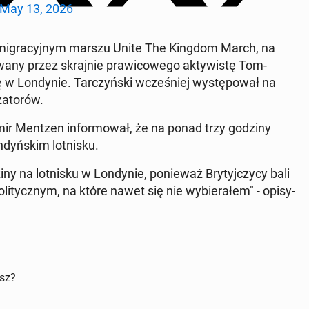
May 13, 2026
y­imi­gra­cyjnym marszu Unite The Kingdom March, na
wany przez skra­jnie praw­icowego ak­ty­wistę Tom­
 w Lon­dynie. Tar­czyńs­ki wcześniej wys­tępował na
za­torów.
womir Mentzen in­for­mował, że na ponad trzy godziny
ndyńskim lot­nisku.
y na lot­nisku w Lon­dynie, ponieważ Bry­tyjczy­cy bali
li­ty­cznym, na które nawet się nie wybier­ałem" - opisy­
isz?