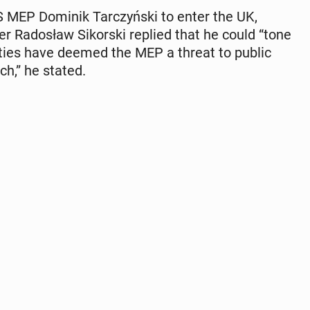
 MEP Dominik Tar­czyńs­ki to enter the UK,
er Ra­dosław Siko­rs­ki replied that he could “tone
i­ties have deemed the MEP a threat to public
ch,” he stated.