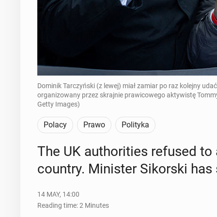
Dominik Tarczyński (z lewej) miał zamiar po raz kolejny ud
organizowany przez skrajnie prawicowego aktywistę Tomm
Getty Images)
Polacy
Prawo
Polityka
The UK au­thor­i­ties refused to
country. Min­is­ter Siko­rs­ki ha
14 MAY, 14:00
Reading time: 2 Minutes