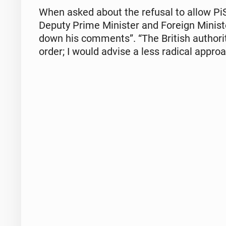
When asked about the refusal to allow PiS
Deputy Prime Min­is­ter and Foreign Min­is­t
down his com­ments”. “The British au­thor­
order; I would advise a less radical ap­proa