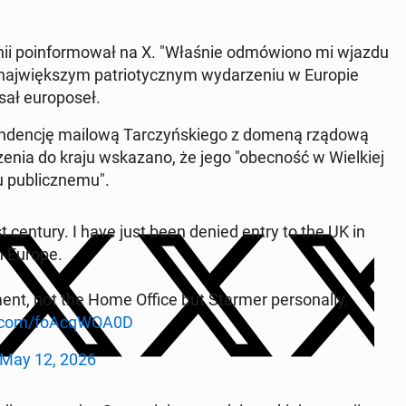
­tanii poin­for­mował na X. "Właśnie odmówiono mi wjazdu
a­jwięk­szym pa­tri­o­ty­cznym wydarze­niu w Europie
ał eu­ro­poseł.
on­dencję mailową Tar­czyńskiego z domeną rządową
czenia do kraju wskazano, że jego "obec­ność w Wielkiej
u pub­liczne­mu".
t century. I have just been denied entry to the UK in
in Europe.
nt, not the Home Office but Starmer per­son­al­ly.
r.com/foAc­q­WOA0D
May 12, 2026