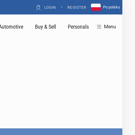
•
Po polsku
LOGIN
REGISTER
Automotive
Buy & Sell
Personals
Menu