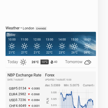
Weather
•
London
CHANGE
Today
10:00
11:00
12:00
13:00
14:00
15:00
16:00
17:00
21°C
21°C
21°C
22°C
23°C
26°C
26°C
25°C
Today
Tomorrow
26°C
27°C
10°C
1
40
NBP Exchange Rate
Forex
DATE: 7 AUGUST
UPDATED:
7 AUGUST, 10:30
5.0134
GBP
-0.0085
4.2982
EUR
-0.0068
3.7236
USD
-0.0084
4.6049
CHF
-0.0031