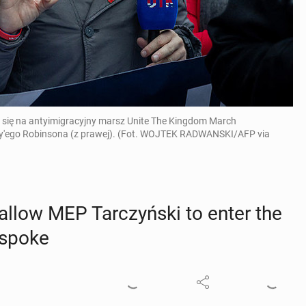
ać się na antyimigracyjny marsz Unite The Kingdom March
y'ego Robinsona (z prawej). (Fot. WOJTEK RADWANSKI/AFP via
 allow MEP Tar­czyńs­ki to enter the
s spoke