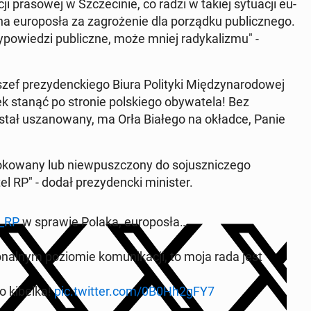
cji pra­sowej w Szczecinie, co radzi w takiej sytu­acji eu­
a eu­ro­posła za za­groże­nie dla porząd­ku pub­licznego.
owiedzi pub­liczne, może mniej radykaliz­mu" -
ef prezy­denck­iego Biura Poli­ty­ki Między­nar­o­dowej
ek stanąć po stronie pol­skiego oby­wa­tela! Bez
ostał uszanowany, ma Orła Białego na okładce, Panie
 blokowany lub niew­puszc­zony do so­juszniczego
RP" - dodał prezy­denc­ki min­is­ter.
_RP
w sprawie Polaka, eu­ro­posła…
jon­al­nym poziomie ko­mu­nikacji, to moja rada jest
do kibelka!
pic.twitter.com/0B0Hh2gFY7