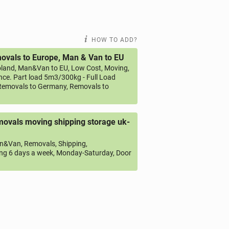
HOW TO ADD?
vals to Europe, Man & Van to EU
land, Man&Van to EU, Low Cost, Moving,
ce. Part load 5m3/300kg - Full Load
emovals to Germany, Removals to
ovals moving shipping storage uk-
&Van, Removals, Shipping,
ng 6 days a week, Monday-Saturday, Door