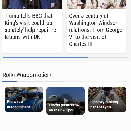
Trump tells BBC that
Over a century of
King's visit could 'ab­
Wash­ing­ton-Windsor
solute­ly' help repair re­
re­la­tions: From George
la­tions with UK
VI to the visit of
Charles III
›
Rolki Wiadomości
Pierwsze
Lipcowy ranking
Liczba pasażerów
autonomiczne
najtańszych
Ryanair w lipcu
Ubery pojawią się
supermarketów
pobiła rekord
w Londynie jeszcze
tego lata