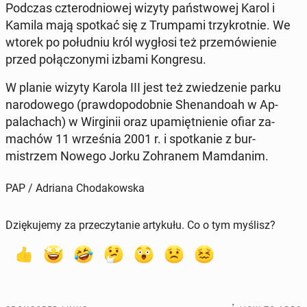
Podczas czterod­niowej wizyty państ­wowej Karol i
Kamila mają spotkać się z Trumpa­mi trzykrot­nie. We
wtorek po połud­niu król wygłosi też przemówie­nie
przed połąc­zony­mi izbami Kon­gre­su.
W planie wizyty Karola III jest też zwiedze­nie parku
nar­o­dowego (praw­dopodob­nie Shenan­doah w Ap­
palachach) w Wir­ginii oraz up­amięt­nie­nie ofiar za­
machów 11 wrześ­nia 2001 r. i spotkanie z bur­
mistrzem Nowego Jorku Zohranem Mam­dan­im.
PAP / Adriana Chodakowska
Dziękujemy za przeczytanie artykułu. Co o tym myślisz?