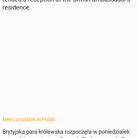
res­i­dence.
News available in Polish
Bry­tyjs­ka para królews­ka rozpoczęła w poniedzi­ałek