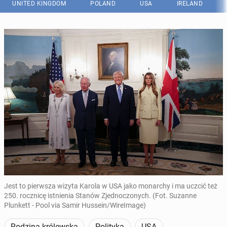
UNITED KINGDOM
POLAND
USA
IRELAND
Jest to pierwsza wizyta Karola w USA jako monarchy i ma uczcić też
250. rocznicę istnienia Stanów Zjednoczonych. (Fot. Suzanne
Plunkett - Pool via Samir Hussein/WireImage)
Rodzina królewska
Polityka
USA