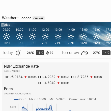
Weather
•
London
CHANGE
Today
09:00
10:00
11:00
12:00
13:00
14:00
15:00
16:00
17:
18°C
18°C
19°C
20°C
21°C
25°C
26°C
26°C
25
Today
Tomorrow
26°C
27°C
11°C
14°C
39
NBP Exchange Rate
DATE: 7 AUGUST
5.0134
4.2982
3.7236
GBP
EUR
USD
-0.0085
-0.0068
-0.0084
4.6049
CHF
-0.0031
Forex
UPDATED:
7 AUGUST, 08:30