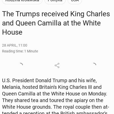
The Trumps re­ceived King Charles
and Queen Camilla at the White
House
28 APRIL, 11:00
Reading time: 1 Minute
U.S. Pres­i­dent Donald Trump and his wife,
Melania, hosted Britain's King Charles III and
Queen Camilla at the White House on Monday.
They shared tea and toured the apiary on the
White House grounds. The royal couple then at­
tend­ed a re­cep­tion at the British am­bas­sador's