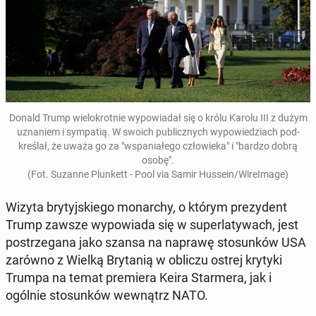
Donald Trump wielokrot­nie wypowiadał się o królu Karolu III z dużym
uz­naniem i sym­pa­tią. W swoich pub­licznych wypowiedzi­ach pod­
kreślał, że uważa go za "ws­pani­ałego człowieka" i "bardzo dobrą
osobę".
(Fot. Suzanne Plun­kett - Pool via Samir Hussein/WireIm­age)
Wizyta bry­tyjskiego monar­chy, o którym prezy­dent
Trump zawsze wypowia­da się w su­per­latywach, jest
postrze­gana jako szansa na naprawę sto­sunków USA
zarówno z Wielką Bry­tanią w obliczu ostrej krytyki
Trumpa na temat pre­miera Keira Starmera, jak i
ogólnie sto­sunków wewnątrz NATO.