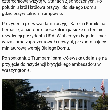
czterod­niową wizytę w Stanach Zjed­noc­zonych. Po
połud­niu król i królowa przy­byli do Białego Domu,
gdzie przy­witali ich Trumpowie.
Prezy­dent i pier­wsza dama przyjęli Karola i Kamilę na
herba­cie, a następ­nie pokaza­li im pasiekę na terenie
rezy­dencji prezy­den­ta USA. W ubiegłym ty­god­niu pier­
wsza dama za­prezen­towała nowy ul, przy­pom­i­na­ją­cy
miniatur­ową wersję Białego Domu.
Po spotka­niu z Trumpa­mi para królews­ka udała się na
przyję­cie do rezy­dencji bry­tyjskiego am­basado­ra w
Waszyn­g­tonie.