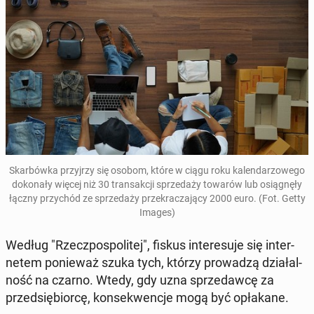
Skar­bówka przyjrzy się osobom, które w ciągu roku kalen­dar­zowego
dokon­ały więcej niż 30 transakcji sprzedaży towarów lub os­iągnęły
łączny przy­chód ze sprzedaży przekracza­ją­cy 2000 euro. (Fot. Getty
Images)
Według "Rzecz­pospo­litej", fiskus in­tere­su­je się in­ter­
netem ponieważ szuka tych, którzy prowadzą dzi­ałal­
ność na czarno. Wtedy, gdy uzna sprzedaw­cę za
przed­siębior­cę, kon­sek­wenc­je mogą być opłakane.