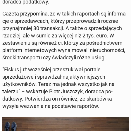
doradca po­datkowy.
Gazeta przy­pom­i­na, że w takich ra­por­tach są in­for­ma­
c­je o sprzedaw­cach, którzy przeprowadzili rocznie
przy­na­jm­niej 30 transakcji. A także o sprzeda­ją­cych
rzadziej, ale w sumie za więcej niż 2 tys. euro. W
zestaw­ie­niu są również ci, którzy za pośred­nictwem
plat­form in­ter­ne­towych wyna­j­mowali nieru­chomoś­ci,
środki trans­portu czy świad­czyli różne usługi.
"Fiskus już wcześniej przeszuki­wał portale
sprzedażowe i sprawdzał na­jak­ty­wniejszych
użytkown­ików. Teraz ma jednak wszys­tko jak na
talerzu" – wskazu­je Piotr Juszczyk, doradca po­
datkowy. Potwierdza on również, że skar­bówka
wysyła wezwa­nia na pod­staw­ie ra­portów.