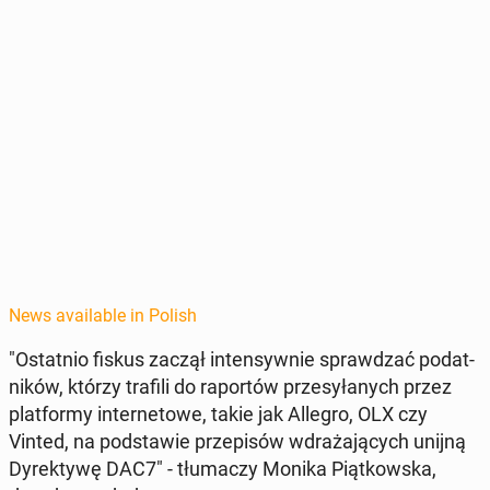
News available in Polish
"Os­tat­nio fiskus zaczął in­ten­sy­wnie sprawdzać po­dat­
ników, którzy trafili do ra­portów przesyłanych przez
plat­formy in­ter­ne­towe, takie jak Allegro, OLX czy
Vinted, na pod­staw­ie przepisów wdraża­ją­cych unijną
Dyrek­ty­wę DAC7" - tłu­maczy Monika Piątkows­ka,