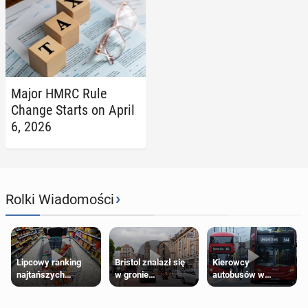
Major HMRC Rule
Change Starts on April
6, 2026
›
Rolki Wiadomości
Lipcowy ranking
Bristol znalazł się
Kierowcy
najtańszych
w gronie
autobusów w
supermarketów
najlepszych
Londynie
kierunków podróży
zapowiadają strajki