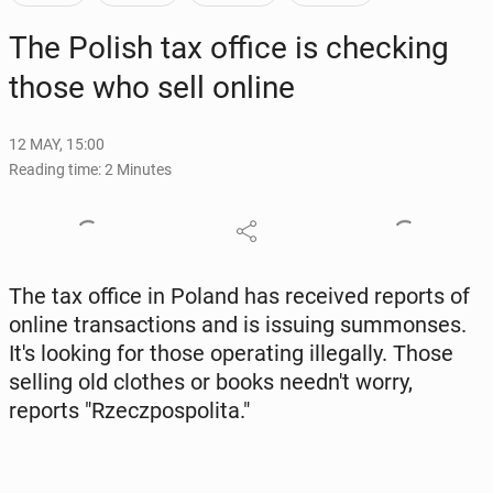
The Polish tax office is check­ing
those who sell online
12 MAY, 15:00
Reading time: 2 Minutes
The tax office in Poland has re­ceived reports of
online trans­ac­tions and is issuing sum­mons­es.
It's looking for those op­er­at­ing il­le­gal­ly. Those
selling old clothes or books needn't worry,
reports "Rzecz­pospoli­ta."