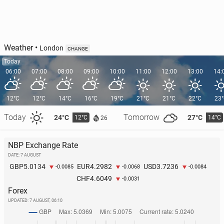
Weather
•
London
CHANGE
Today
06:00
07:00
08:00
09:00
10:00
11:00
12:00
13:00
14:
12°C
12°C
14°C
16°C
19°C
21°C
21°C
22°C
23
Today
Tomorrow
24°C
27°C
12°C
14°C
26
NBP Exchange Rate
DATE: 7 AUGUST
5.0134
4.2982
3.7236
GBP
EUR
USD
-0.0085
-0.0068
-0.0084
4.6049
CHF
-0.0031
Forex
UPDATED:
7 AUGUST, 06:10