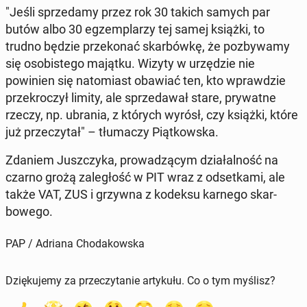
"Jeśli sprzedamy przez rok 30 takich samych par
butów albo 30 egzem­plarzy tej samej książki, to
trudno będzie przekon­ać skar­bówkę, że pozby­wamy
się os­o­bis­tego majątku. Wizyty w urzędzie nie
powinien się nato­mi­ast obawiać ten, kto wprawdzie
przekroczył limity, ale sprzedawał stare, pry­watne
rzeczy, np. ubrania, z których wyrósł, czy książki, które
już przeczy­tał" – tłu­maczy Piątkows­ka.
Zdaniem Juszczy­ka, prowadzą­cym dzi­ałal­ność na
czarno grożą za­ległość w PIT wraz z odsetka­mi, ale
także VAT, ZUS i grzywna z kodeksu karnego skar­
bowego.
PAP / Adriana Chodakowska
Dziękujemy za przeczytanie artykułu. Co o tym myślisz?