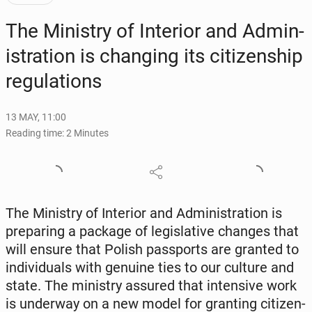
The Min­istry of In­te­ri­or and Ad­min­
is­tra­tion is chang­ing its cit­i­zen­ship
reg­u­la­tions
13 MAY, 11:00
Reading time: 2 Minutes
The Min­istry of In­te­ri­or and Ad­min­is­tra­tion is
prepar­ing a package of leg­isla­tive changes that
will ensure that Polish pass­ports are granted to
in­di­vid­u­als with genuine ties to our culture and
state. The min­istry assured that in­ten­sive work
is un­der­way on a new model for grant­i­ng cit­i­zen­