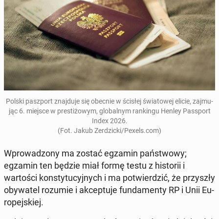
Polski pasz­port zna­j­du­je się obecnie w ścisłej świa­towej elicie, za­j­mu­
jąc 6. miejsce w prestiżowym, glob­al­nym rankingu Henley Pass­port
Index 2026
.
(Fot. Jakub Zerdz­ic­ki/Pexels.com)
Wprowad­zony ma zostać egzamin państ­wowy;
egzamin ten będzie miał formę testu z his­torii i
wartoś­ci kon­sty­tucyjnych i ma potwierdz­ić, że przyszły
oby­wa­tel rozumie i ak­cep­tu­je fun­da­men­ty RP i Unii Eu­
rope­jskiej.