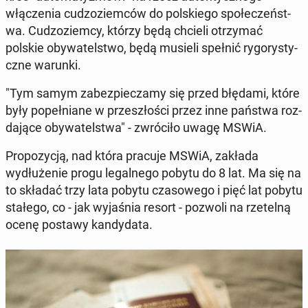
włączenia cud­zoziem­ców do pol­skiego społeczeńst­
wa. Cud­zoziem­cy, którzy będą chcieli otrzy­mać
polskie oby­wa­telst­wo, będą musieli spełnić ry­go­rysty­
czne warunki.
"Tym samym zabez­piecza­my się przed błędami, które
były popeł­ni­ane w przeszłoś­ci przez inne państwa roz­
da­jące oby­wa­telst­wa" - zwró­ciło uwagę MSWiA.
Propozy­cją, nad która pracuje MSWiA, zakłada
wydłuże­nie progu legal­nego pobytu do 8 lat. Ma się na
to składać trzy lata pobytu cza­sowego i pięć lat pobytu
stałego, co - jak wy­jaś­nia resort - pozwoli na rzetel­ną
ocenę postawy kandy­da­ta.