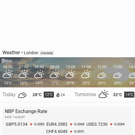
Weather
•
London
CHANGE
Today
06:00
07:00
08:00
09:00
10:00
11:00
12:00
13:00
14:
13°C
13°C
14°C
17°C
21°C
25°C
26°C
26°C
28
Today
Tomorrow
28°C
32°C
12°C
14°C
24
NBP Exchange Rate
DATE: 7 AUGUST
5.0134
4.2982
3.7236
GBP
EUR
USD
-0.0085
-0.0068
-0.0084
4.6049
CHF
-0.0031