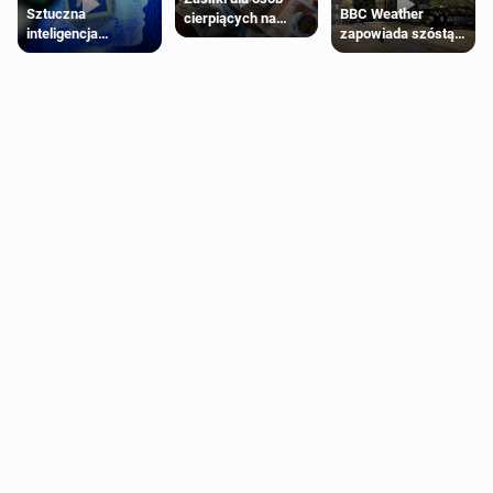
Sztuczna
BBC Weather
cierpiących na
inteligencja
zapowiada szóstą
schorzenia
próbowała oszukać
falę upałów w
psychiczne
człowieka
Londynie