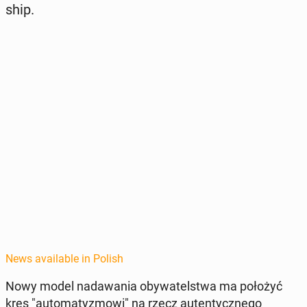
ship.
News available in Polish
Nowy model nadawa­nia oby­wa­telst­wa ma położyć
kres "au­tomatyz­mowi" na rzecz au­t­en­ty­cznego