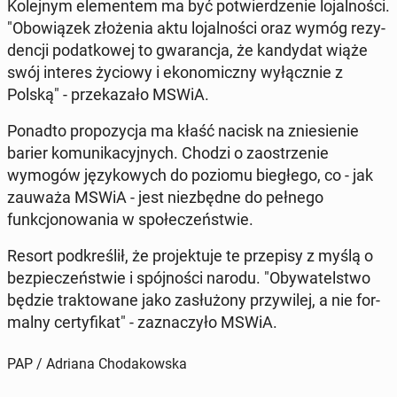
Kole­jnym el­e­mentem ma być potwierdze­nie lo­jal­noś­ci.
"Obow­iązek złoże­nia aktu lo­jal­noś­ci oraz wymóg rezy­
dencji po­datkowej to gwaranc­ja, że kandy­dat wiąże
swój interes życiowy i eko­nom­iczny wyłącznie z
Polską" - przekaza­ło MSWiA.
Ponadto propozy­c­ja ma kłaść nacisk na zniesie­nie
barier ko­mu­nika­cyjnych. Chodzi o za­ostrze­nie
wymogów językowych do poziomu biegłego, co - jak
zauważa MSWiA - jest niezbędne do pełnego
funkcjonowa­nia w społeczeńst­wie.
Resort pod­kreślił, że pro­jek­tu­je te przepisy z myślą o
bez­pieczeńst­wie i spójnoś­ci narodu. "Oby­wa­telst­wo
będzie trak­towane jako za­służony przy­wilej, a nie for­
mal­ny cer­ty­fikat" - za­z­naczyło MSWiA.
PAP / Adriana Chodakowska