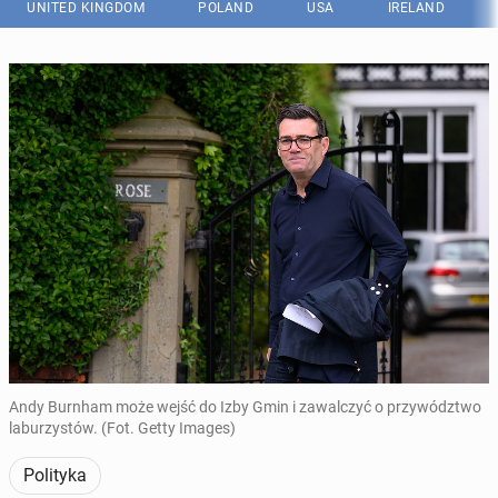
UNITED KINGDOM
POLAND
USA
IRELAND
Andy Burnham może wejść do Izby Gmin i zawalczyć o przywództwo
laburzystów. (Fot. Getty Images)
Polityka