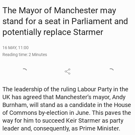
The Mayor of Man­ches­ter may
stand for a seat in Par­lia­ment and
po­ten­tial­ly replace Starmer
16 MAY, 11:00
Reading time: 2 Minutes
The lead­er­ship of the ruling Labour Party in the
UK has agreed that Man­ches­ter’s mayor, Andy
Burnham, will stand as a can­di­date in the House
of Commons by-elec­tion in June. This paves the
way for him to succeed Keir Starmer as party
leader and, con­se­quent­ly, as Prime Min­is­ter.