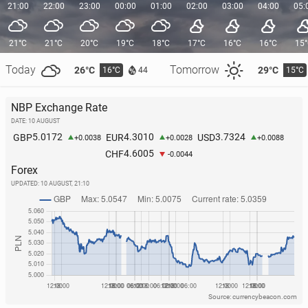
21:00
22:00
23:00
00:00
01:00
02:00
03:00
04:00
05:
21°C
21°C
20°C
19°C
18°C
17°C
16°C
16°C
15
Today
Tomorrow
26°C
29°C
16°C
15°C
44
NBP Exchange Rate
DATE: 10 AUGUST
5.0172
4.3010
3.7324
GBP
EUR
USD
+0.0038
+0.0028
+0.0088
4.6005
CHF
-0.0044
Forex
UPDATED:
10 AUGUST, 21:10
Source: currencybeacon.com