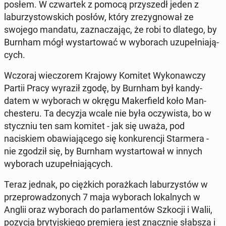
posłem. W czwartek z pomocą przyszedł jeden z
laburzys­tows­kich posłów, który zrezyg­nował ze
swojego mandatu, za­z­nacza­jąc, że robi to dlatego, by
Burnham mógł wys­tar­tować w wyb­o­rach uzu­peł­ni­a­ją­
cych.
Wczoraj wiec­zorem Krajowy Komitet Wykon­aw­czy
Partii Pracy wyraził zgodę, by Burnham był kandy­
datem w wyb­o­rach w okręgu Mak­er­field koło Man­
ches­teru. Ta decyzja wcale nie była oczy­wista, bo w
sty­czniu ten sam komitet - jak się uważa, pod
naciskiem obaw­ia­jącego się konkurencji Starmera -
nie zgodził się, by Burnham wys­tar­tował w innych
wyb­o­rach uzu­peł­ni­a­ją­cych.
Teraz jednak, po cięż­kich po­rażkach laburzys­tów w
przeprowad­zonych 7 maja wyb­o­rach lokalnych w
Anglii oraz wyb­o­rach do par­la­men­tów Szkocji i Walii,
pozycja bry­tyjskiego pre­miera jest znacznie słabsza i