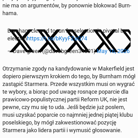
nie ma on ar­gu­men­tów, by ponown­ie blokować Burn­
hama.
Burnham cleared to run for se­lec­tion in pivotal by-
elec­tion
https://t.co/bKyyFZaQ74
— Dave green (@dav­e­b­green34801)
May 16, 2026
Otrzy­manie zgody na kandy­dowanie w Mak­er­field jest
dopiero pier­wszym krokiem do tego, by Burnham mógł
za­stąpić Starmera. Przede wszys­tkim musi on wygrać
te wybory, a biorąc pod uwagę rosnące popar­cie dla
praw­icowo-pop­ulisty­cznej partii Reform UK, nie jest
pewne, czy mu się to uda. Jeśli będzie już posłem,
musi uzyskać popar­cie co na­jm­niej jednej piątej klubu
posel­skiego, by mógł za­k­wes­t­ionować pozycję
Starmera jako lidera partii i wymusić głosowanie.