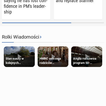
saying he has lost con­
and replace Starmer
fi­dence in PM's lead­er­
ship
›
Rolki Wiadomości
Stan suszy w
HMRC ostrzega
Anglia rozszerza
kolejnych
rodziców
program 50-
regionach Anglii.
pobierających Child
procentowych
Miliony osób już są
Benefit. Mogą być
zniżek kolejowych
objęte
zobowiązani do
na 18-latków
ograniczeniami
zwrotu zasiłku