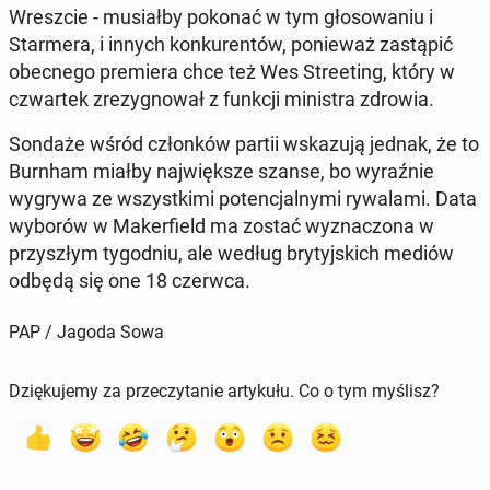
Wresz­cie - mu­si­ał­by pokonać w tym głosowa­niu i
Starmera, i innych konkuren­tów, ponieważ za­stąpić
obec­nego pre­miera chce też Wes Street­ing, który w
czwartek zrezyg­nował z funkcji min­is­tra zdrowia.
Sondaże wśród członków partii wskazu­ją jednak, że to
Burnham miałby na­jwięk­sze szanse, bo wyraźnie
wygrywa ze wszys­tki­mi po­tenc­jal­ny­mi ry­wala­mi. Data
wyborów w Mak­er­field ma zostać wyz­nac­zona w
przyszłym ty­god­niu, ale według bry­tyjs­kich mediów
odbędą się one 18 czerwca.
PAP / Jagoda Sowa
Dziękujemy za przeczytanie artykułu. Co o tym myślisz?