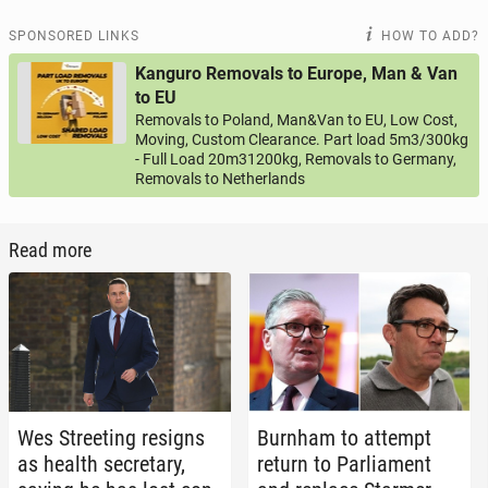
SPONSORED LINKS
HOW TO ADD?
Kanguro Removals to Europe, Man & Van
to EU
Removals to Poland, Man&Van to EU, Low Cost,
Moving, Custom Clearance. Part load 5m3/300kg
- Full Load 20m31200kg, Removals to Germany,
Removals to Netherlands
Read more
Wes Street­ing resigns
Burnham to attempt
as health sec­re­tary,
return to Par­lia­ment