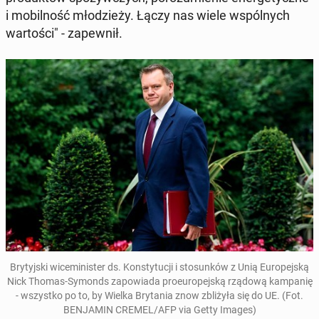
i mo­bil­ność młodzieży. Łączy nas wiele wspól­nych
wartoś­ci" - za­pewnił.
Bry­tyjs­ki wicem­i­nis­ter ds. Kon­sty­tucji i sto­sunków z Unią Eu­rope­jską
Nick Thomas-Symonds za­powia­da proeu­rope­jską rządową kam­panię
- wszys­tko po to, by Wielka Bry­ta­nia znow zbliżyła się do UE. (Fot.
BEN­JAMIN CREMEL/AFP via Getty Images)