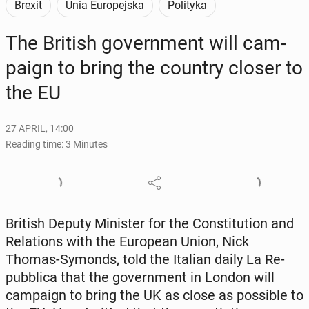
Brexit
Unia Europejska
Polityka
The British gov­ern­ment will cam­
paign to bring the country closer to
the EU
27 APRIL, 14:00
Reading time: 3 Minutes
British Deputy Min­is­ter for the Con­sti­tu­tion and
Re­la­tions with the Eu­ro­pean Union, Nick
Thomas-Symonds, told the Italian daily La Re­
pub­bli­ca that the gov­ern­ment in London will
cam­paign to bring the UK as close as pos­si­ble to