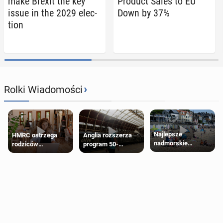
make Brexit the key
Product Sales to EU
issue in the 2029 elec­
Down by 37%
tion
›
Rolki Wiadomości
Najlepsze
HMRC ostrzega
Anglia rozszerza
nadmorskie
rodziców
program 50-
miasteczko blisko
pobierających Child
procentowych
Londynu
Benefit. Mogą być
zniżek kolejowych
zobowiązani do
na 18-latków
zwrotu zasiłku