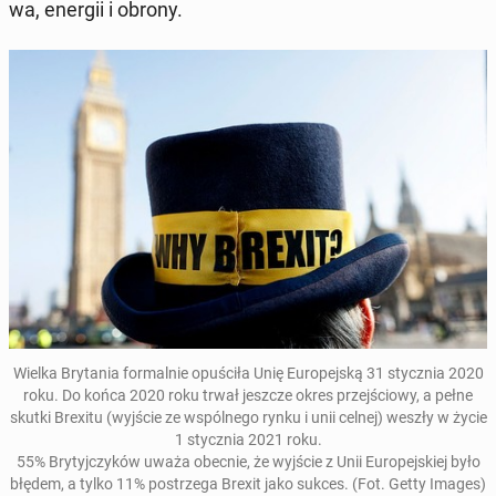
wa, energii i obrony.
Wielka Bry­ta­nia for­mal­nie op­uś­ciła Unię Eu­rope­jską 31 sty­cz­nia 2020
roku. Do końca 2020 roku trwał jeszcze okres prze­jś­ciowy, a pełne
skutki Brexitu (wyjście ze wspól­nego rynku i unii celnej) weszły w życie
1 sty­cz­nia 2021 roku.
55% Bry­tyjczyków uważa obecnie, że wyjście z Unii Eu­rope­jskiej było
błędem, a tylko 11% postrze­ga Brexit jako sukces. (Fot. Getty Images)