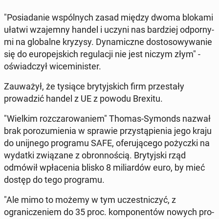
"Posi­adanie wspól­nych zasad między dwoma blokami
ułatwi wza­jem­ny handel i uczyni nas bardziej odporny­
mi na glob­alne kryzysy. Dy­nam­iczne dos­tosowywanie
się do eu­rope­js­kich reg­u­lacji nie jest niczym złym" -
oświad­czył wicem­i­nis­ter.
Za­uważył, że tysiące bry­tyjs­kich firm przes­tały
prowadz­ić handel z UE z powodu Brexitu.
"Wielkim rozczarowaniem" Thomas-Symonds nazwał
brak porozu­mienia w sprawie przys­tąpi­enia jego kraju
do uni­jnego pro­gra­mu SAFE, ofer­u­jącego poży­cz­ki na
wydatki związane z obron­noś­cią. Bry­tyjs­ki rząd
odmówił wpłace­nia blisko 8 mil­iardów euro, by mieć
dostęp do tego pro­gra­mu.
"Ale mimo to możemy w tym uczest­niczyć, z
ogranicze­niem do 35 proc. kom­po­nen­tów nowych pro­