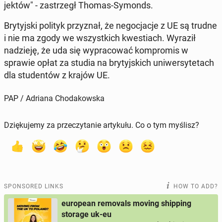
jek­tów" - za­s­trzegł Thomas-Symonds.
Bry­tyjs­ki polityk przyz­nał, że ne­goc­jac­je z UE są trudne
i nie ma zgody we wszys­t­kich kwes­t­i­ach. Wyraził
nadzieję, że uda się wypra­cow­ać kom­pro­mis w
sprawie opłat za studia na bry­tyjs­kich uni­w­er­syte­tach
dla stu­den­tów z krajów UE.
PAP / Adriana Chodakowska
Dziękujemy za przeczytanie artykułu. Co o tym myślisz?
SPONSORED LINKS
HOW TO ADD?
european removals moving shipping
storage uk-eu