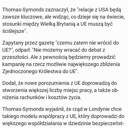
Thomas-Symonds za­z­naczył, że "relacje z USA będą
zawsze kluc­zowe, ale widząc, co dzieje się na świecie,
sto­sun­ki między Wielką Bry­tanią a UE muszą być
ściśle­jsze".
Za­py­tany przez gazetę "czemu zatem nie wrócić do
UE?", odparł: "Nie możemy wracać do debat z
przeszłoś­ci. Ale z pewnoś­cią będziemy prowadz­ić
kam­panię na rzecz możli­wie na­jwięk­szego zbliże­nia
Zjed­noc­zonego Królest­wa do UE".
Dodał, że nowe porozu­mienia z UE do­prowadzą do
stworzenia więk­szej liczby miejsc pracy, a także ob­
niże­nia rachunków i kosztów życia.
Thomas-Symonds wy­jaśnił, że rząd w Lon­dynie chce
takiego modelu współpra­cy z UE, który do­prowadzi do
więk­szego współdzi­ała­nia w dziedzinie bez­pieczeńst­