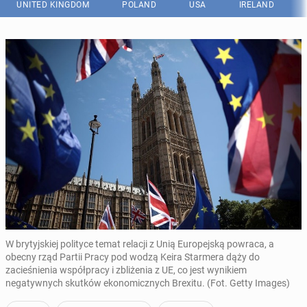
UNITED KINGDOM
POLAND
USA
IRELAND
W brytyjskiej polityce temat relacji z Unią Europejską powraca, a
obecny rząd Partii Pracy pod wodzą Keira Starmera dąży do
zacieśnienia współpracy i zbliżenia z UE, co jest wynikiem
negatywnych skutków ekonomicznych Brexitu. (Fot. Getty Images)