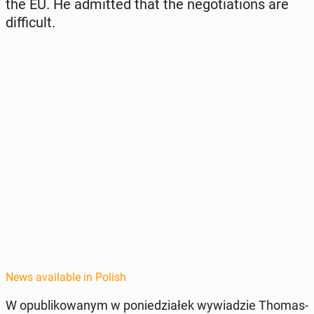
the EU. He ad­mit­ted that the ne­go­ti­a­tions are
dif­fi­cult.
News available in Polish
W op­ub­likowanym w poniedzi­ałek wywiadzie Thomas-