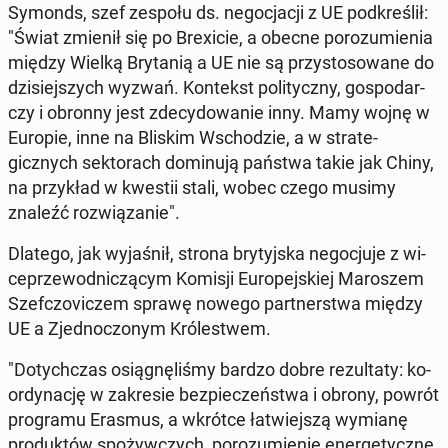
Symonds, szef zespołu ds. ne­goc­jacji z UE pod­kreślił:
"Świat zmienił się po Brex­i­cie, a obecne porozu­mienia
między Wielką Bry­tanią a UE nie są przys­tosowane do
dzisiejszych wyzwań. Kon­tekst poli­ty­czny, gospo­dar­
czy i obronny jest zde­cy­dowanie inny. Mamy wojnę w
Europie, inne na Bliskim Wschodzie, a w strate­
gicznych sek­torach domin­u­ją państwa takie jak Chiny,
na przykład w kwestii stali, wobec czego musimy
znaleźć rozwiązanie".
Dlatego, jak wy­jaśnił, strona bry­tyjs­ka ne­gocju­je z wi­
ceprze­wod­niczą­cym Komisji Eu­rope­jskiej Maroszem
Sze­fc­zoviczem sprawę nowego part­nerst­wa między
UE a Zjed­noc­zonym Królest­wem.
"Doty­chczas os­iągnęliśmy bardzo dobre rezul­taty: ko­
or­dy­nację w za­kre­sie bez­pieczeńst­wa i obrony, powrót
pro­gra­mu Erasmus, a wkrótce łatwiejszą wymianę
pro­duk­tów spoży­w­czych, porozu­mie­nie en­er­gety­czne