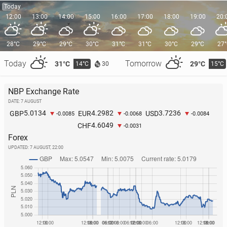
Today
12:00
13:00
14:00
15:00
16:00
17:00
18:00
19:00
20:
28°C
29°C
29°C
30°C
31°C
31°C
30°C
29°C
27
Today
Tomorrow
31°C
29°C
14°C
15°C
30
NBP Exchange Rate
DATE: 7 AUGUST
5.0134
4.2982
3.7236
GBP
EUR
USD
-0.0085
-0.0068
-0.0084
4.6049
CHF
-0.0031
Forex
UPDATED:
7 AUGUST, 22:00