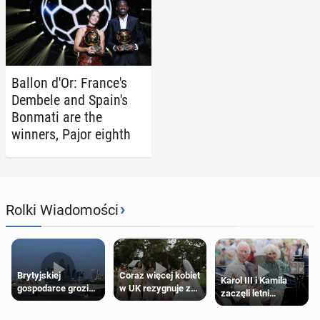
Ballon d'Or: France's
Dembele and Spain's
Bonmati are the
winners, Pajor eighth
›
Rolki Wiadomości
Brytyjskiej
Coraz więcej kobiet
Karol III i Kamila
gospodarce grozi
w UK rezygnuje z
zaczęli letni
recesja, jeśli
roli druhny na
odpoczynek po
kryzys na Bliskim
ślubie
Igrzyskach