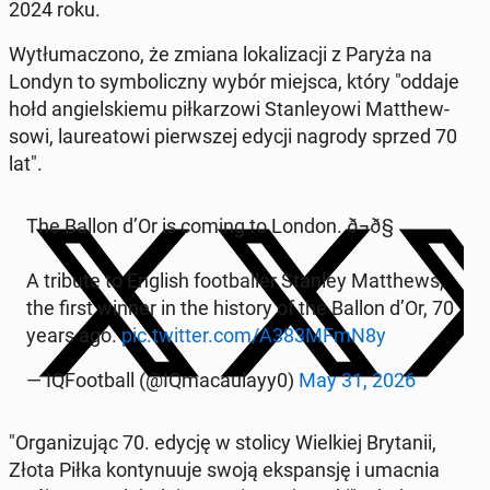
2024 roku.
Wytłu­mac­zono, że zmiana lokaliza­cji z Paryża na
Londyn to sym­bol­iczny wybór miejsca, który "oddaje
hołd ang­iel­skiemu piłkar­zowi Stan­ley­owi Matthew­
sowi, lau­re­atowi pier­wszej edycji nagrody sprzed 70
lat".
The Ballon d’Or is coming to London. ð¬ð§
A tribute to English foot­baller Stanley Matthews,
the first winner in the history of the Ballon d’Or, 70
years ago.
pic.twitter.com/A383MFmN8y
— IQ­Foot­ball (@IQ­macaulayy0)
May 31, 2026
"Or­ga­nizu­jąc 70. edycję w stolicy Wielkiej Bry­tanii,
Złota Piłka kon­tynu­u­je swoją ekspan­sję i umacnia