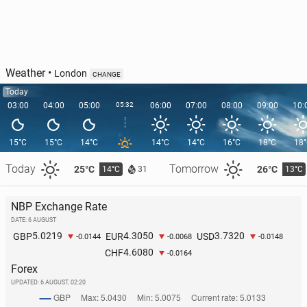
Weather
•
London
CHANGE
Today
03:00
04:00
05:00
05:32
06:00
07:00
08:00
09:00
10:
15°C
15°C
14°C
14°C
14°C
16°C
18°C
18
Today
Tomorrow
25°C
26°C
14°C
13°C
31
NBP Exchange Rate
DATE: 6 AUGUST
5.0219
4.3050
3.7320
GBP
EUR
USD
-0.0144
-0.0068
-0.0148
4.6080
CHF
-0.0164
Forex
UPDATED:
6 AUGUST, 02:20