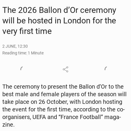
The 2026 Ballon d’Or cer­e­mo­ny
will be hosted in London for the
very first time
2 JUNE, 12:30
Reading time: 1 Minute
The cer­e­mo­ny to present the Ballon d’Or to the
best male and female players of the season will
take place on 26 October, with London hosting
the event for the first time, ac­cord­ing to the co-
or­gan­is­ers, UEFA and “France Foot­ball” mag­a­
zine.