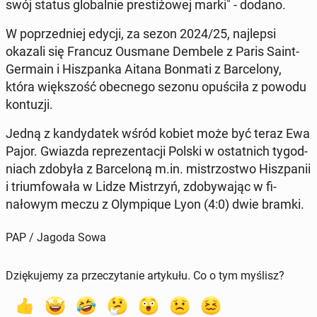
swój status glob­al­nie prestiżowej marki" - dodano.
W poprzed­niej edycji, za sezon 2024/25, na­jlep­si
okazali się Francuz Ousmane Dembele z Paris Saint-
Germain i Hisz­pan­ka Aitana Bonmati z Barcelony,
która więk­szość obec­nego sezonu op­uś­ciła z powodu
kon­tuzji.
Jedną z kandy­datek wśród kobiet może być teraz Ewa
Pajor. Gwiazda reprezen­tacji Polski w os­tat­nich ty­god­
ni­ach zdobyła z Barceloną m.in. mis­tr­zost­wo Hisz­panii
i tri­um­fowała w Lidze Mis­trzyń, zdoby­wa­jąc w fi­
nałowym meczu z Olympique Lyon (4:0) dwie bramki.
PAP / Jagoda Sowa
Dziękujemy za przeczytanie artykułu. Co o tym myślisz?