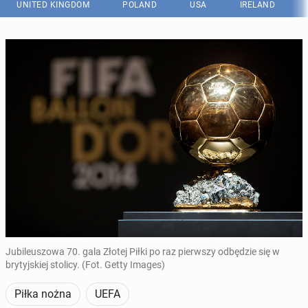
UNITED KINGDOM
POLAND
USA
IRELAND
Jubileuszowa 70. gala Złotej Piłki po raz pierwszy odbędzie się w
brytyjskiej stolicy. (Fot. Getty Images)
Piłka nożna
UEFA