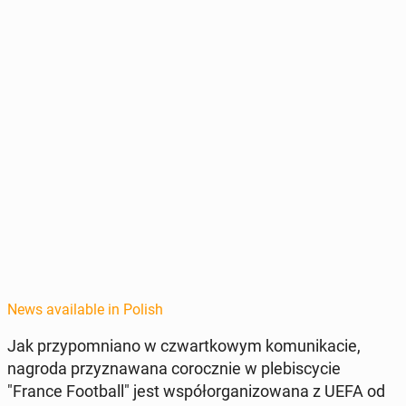
News available in Polish
Jak przy­pom­ni­ano w czwartkowym ko­mu­nika­cie,
nagroda przyz­nawana corocznie w plebis­cy­cie
"France Foot­ball" jest współor­ga­ni­zowana z UEFA od