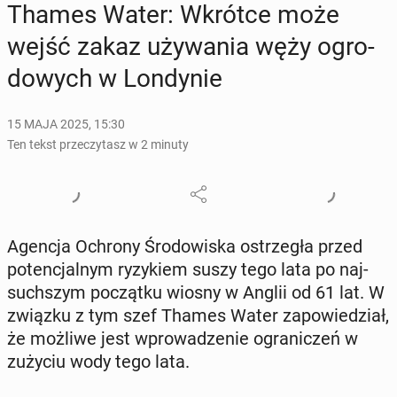
Thames Water: Wkrótce może
wejść zakaz uży­wa­nia węży ogro­
do­wych w Lon­dy­nie
15 MAJA 2025, 15:30
Ten tekst przeczytasz w 2 minuty
Agencja Ochrony Śro­do­wi­ska ostrze­gła przed
po­ten­cjal­nym ry­zy­kiem suszy tego lata po naj­
such­szym po­cząt­ku wiosny w Anglii od 61 lat. W
związku z tym szef Thames Water za­po­wie­dział,
że możliwe jest wpro­wa­dze­nie ogra­ni­czeń w
zużyciu wody tego lata.