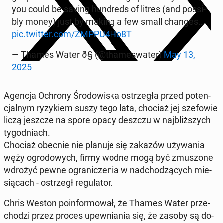
you could be saving hun­dreds of litres (and po­ssi­
bly money) just by making a few small changes…
pic.twitter.com/ZMPPU4Ho8T
— Thames Water ð§ (@tha­me­swa­ter)
May 13,
2025
Agencja Ochrony Śro­do­wi­ska ostrze­gła przed po­ten­
cjal­nym ry­zy­kiem suszy tego lata, chociaż jej sze­fo­wie
liczą jeszcze na spore opady deszczu w naj­bliż­szych
ty­go­dniach.
Chociaż obecnie nie planuje się zakazów uży­wa­nia
węży ogro­do­wych, firmy wodne mogą być zmu­szo­ne
wdrożyć pewne ogra­ni­cze­nia w nad­cho­dzą­cych mie­
sią­cach - ostrzegł re­gu­la­tor.
Chris Weston po­in­for­mo­wał, że Thames Water prze­
cho­dzi przez proces upew­nia­nia się, że zasoby są do­