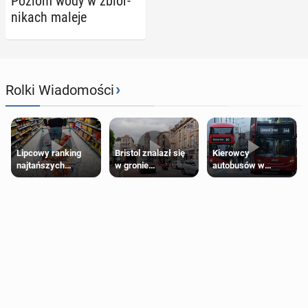
Poziom wody w zbior­
ni­kach maleje
›
Rolki Wiadomości
Lipcowy ranking
Bristol znalazł się
Kierowcy
najtańszych
w gronie
autobusów w
supermarketów
najlepszych
Londynie
kierunków podróży
zapowiadają strajki
na świecie