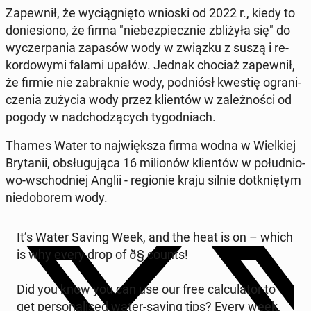
Za­pew­nił, że wy­cią­gnię­to wnioski od 2022 r., kiedy to
do­nie­sio­no, że firma "nie­bez­piecz­nie zbli­ży­ła się" do
wy­czer­pa­nia zapasów wody w związku z suszą i re­
kor­do­wy­mi falami upałów. Jednak chociaż za­pew­nił,
że firmie nie za­brak­nie wody, pod­niósł kwestię ogra­ni­
cze­nia zużycia wody przez klien­tów w za­leż­no­ści od
pogody w nad­cho­dzą­cych ty­go­dniach.
Thames Water to naj­więk­sza firma wodna w Wiel­kiej
Bry­ta­nii, ob­słu­gu­ją­ca 16 mi­lio­nów klien­tów w po­łu­dnio­
wo-wschod­niej Anglii - re­gio­nie kraju silnie do­tknię­tym
nie­do­bo­rem wody.
It’s Water Saving Week, and the heat is on – which
is why every drop of ð§ counts!
Did you know you can use our free cal­cu­la­tor to
get per­so­na­li­sed water-saving tips? Every week,