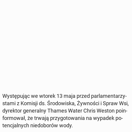
Wy­stę­pu­jąc we wtorek 13 maja przed par­la­men­ta­rzy­
sta­mi z Komisji ds. Śro­do­wi­ska, Żyw­no­ści i Spraw Wsi,
dy­rek­tor ge­ne­ral­ny Thames Water Chris Weston po­in­
for­mo­wał, że trwają przy­go­to­wa­nia na wypadek po­
ten­cjal­nych nie­do­bo­rów wody.