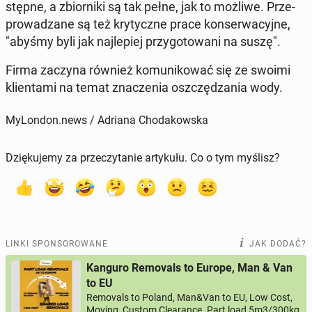
stęp­ne, a zbior­ni­ki są tak pełne, jak to możliwe. Prze­
pro­wa­dza­ne są też kry­tycz­ne prace kon­ser­wa­cyj­ne,
"abyśmy byli jak naj­le­piej przy­go­to­wa­ni na suszę".
Firma zaczyna również ko­mu­ni­ko­wać się ze swoimi
klien­ta­mi na temat zna­cze­nia oszczę­dza­nia wody.
MyLondon.news / Adriana Chodakowska
Dziękujemy za przeczytanie artykułu. Co o tym myślisz?
LINKI SPONSOROWANE
JAK DODAĆ?
Kanguro Removals to Europe, Man & Van
to EU
Removals to Poland, Man&Van to EU, Low Cost,
Moving, Custom Clearance. Part load 5m3/300kg