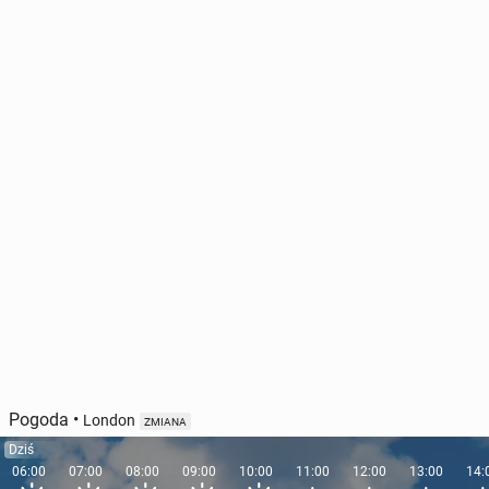
Pogoda
•
London
ZMIANA
Dziś
06:00
07:00
08:00
09:00
10:00
11:00
12:00
13:00
14: