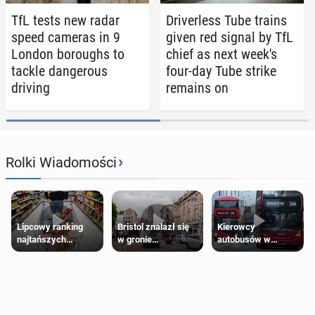
TfL tests new radar
Dri­ver­less Tube trains
speed cameras in 9
given red signal by TfL
London bor­oughs to
chief as next week's
tackle dan­ger­ous
four-day Tube strike
driving
remains on
›
Rolki Wiadomości
Lipcowy ranking
Bristol znalazł się
Kierowcy
najtańszych
w gronie
autobusów w
supermarketów
najlepszych
Londynie
kierunków podróży
zapowiadają strajki
na świecie