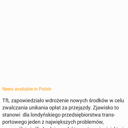
News available in Polish
TfL za­powiedzi­ało wdroże­nie nowych środków w celu
zwal­cza­nia unika­nia opłat za prze­jazdy. Zjawisko to
stanowi dla londyńskiego przed­siębiorstwa trans­
portowego jeden z na­jwięk­szych prob­lemów,