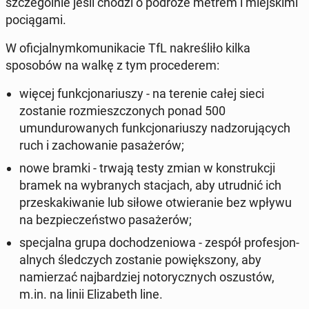
szczegól­nie jeśli chodzi o podróże metrem i miejski­mi
pociąga­mi.
W ofic­jal­nymko­mu­nika­cie TfL nakreśliło kilka
sposobów na walkę z tym pro­ced­erem:
więcej funkcjonar­iuszy - na terenie całej sieci
zostanie rozmieszc­zonych ponad 500
umundurowanych funkcjonar­iuszy nad­zoru­ją­cych
ruch i za­chowanie pasażerów;
nowe bramki - trwają testy zmian w kon­strukcji
bramek na wybranych stac­jach, aby utrud­nić ich
przeskaki­wanie lub siłowe otwieranie bez wpływu
na bez­pieczeńst­wo pasażerów;
spec­jal­na grupa do­chodzeniowa - zespół pro­fesjon­
al­nych śled­czych zostanie pow­ięk­szony, aby
namierzać na­jbardziej no­to­rycznych os­zustów,
m.in. na linii Eliz­a­beth line.