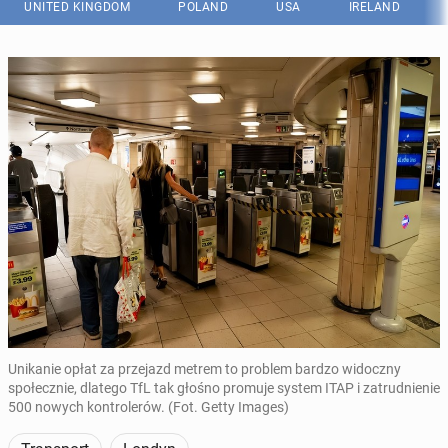
UNITED KINGDOM
POLAND
USA
IRELAND
Unikanie opłat za przejazd metrem to problem bardzo widoczny
społecznie, dlatego TfL tak głośno promuje system ITAP i zatrudnienie
500 nowych kontrolerów. (Fot. Getty Images)