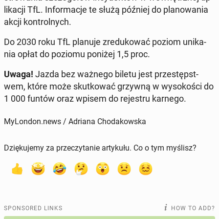
likacji TfL. In­for­ma­c­je te służą później do planowa­nia
akcji kon­trol­nych.
Do 2030 roku TfL planuje zre­dukować poziom unika­
nia opłat do poziomu poniżej 1,5 proc.
Uwaga!
Jazda bez ważnego biletu jest przestępst­
wem
, które może skutkować grzywną w wysokoś­ci do
1 000 funtów oraz wpisem do re­jestru karnego.
MyLondon.news / Adriana Chodakowska
Dziękujemy za przeczytanie artykułu. Co o tym myślisz?
SPONSORED LINKS
HOW TO ADD?