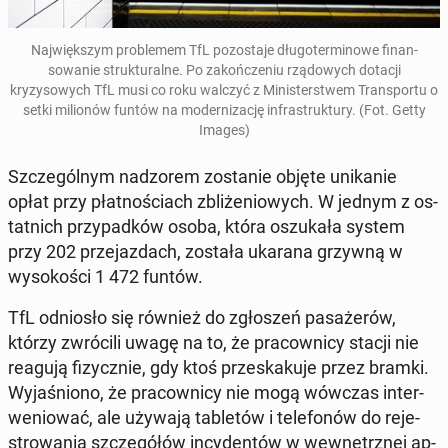
Na­jwięk­szym prob­le­mem TfL po­zosta­je dłu­goter­mi­nowe fi­nan­
sowanie struk­tu­ralne. Po za­kończe­niu rzą­dowych dotacji
kryzysowych TfL musi co roku walczyć z Min­is­terst­wem Trans­portu o
setki mil­ionów funtów na mod­ern­iza­cję in­fra­struk­tu­ry. (Fot. Getty
Images)
Szczegól­nym nad­zorem zostanie objęte unikanie
opłat przy płat­noś­ci­ach zbliże­niowych. W jednym z os­
tat­nich przy­pad­ków osoba, która os­zukała system
przy 202 prze­jaz­dach, została ukarana grzywną w
wysokoś­ci 1 472 funtów
.
TfL odniosło się również do zgłoszeń pasażerów,
którzy zwró­cili uwagę na to, że pra­cown­i­cy stacji nie
reagują fizy­cznie, gdy ktoś przeskaku­je przez bramki.
Wy­jaśniono, że pra­cown­i­cy nie mogą wówczas in­ter­
we­niować, ale używają tabletów i tele­fonów do re­je­
strowa­nia szczegółów in­cy­den­tów w wewnętrznej ap­