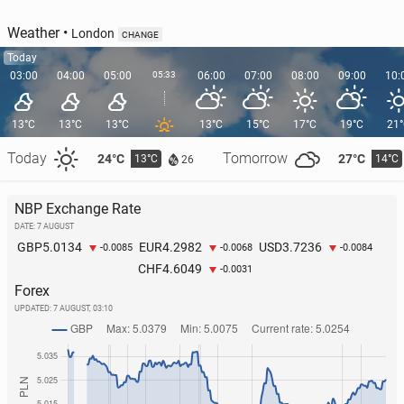
Weather
•
London
CHANGE
Today
03:00
04:00
05:00
05:33
06:00
07:00
08:00
09:00
10:
13°C
13°C
13°C
13°C
15°C
17°C
19°C
21
Today
Tomorrow
24°C
27°C
13°C
14°C
26
NBP Exchange Rate
DATE: 7 AUGUST
5.0134
4.2982
3.7236
GBP
EUR
USD
-0.0085
-0.0068
-0.0084
4.6049
CHF
-0.0031
Forex
UPDATED:
7 AUGUST, 03:10