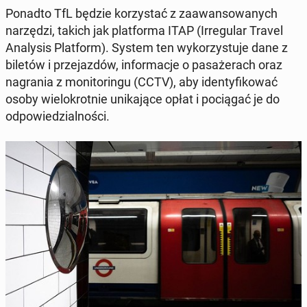
Ponadto TfL będzie ko­rzys­tać z za­awan­sowanych
narzędzi, takich jak plat­for­ma ITAP (Ir­reg­u­lar Travel
Analy­sis Plat­form)
. System ten wyko­rzys­tu­je dane z
biletów i prze­jazdów, in­for­ma­c­je o pasażer­ach oraz
na­gra­nia z mon­i­toringu (CCTV), aby iden­ty­fikować
osoby wielokrot­nie unika­jące opłat i pocią­gać je do
odpowiedzial­noś­ci.