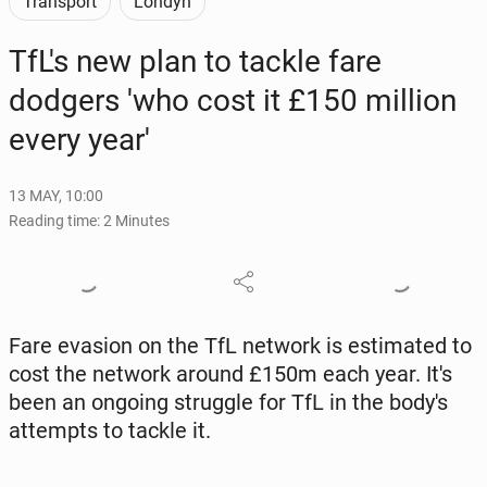
Transport
Londyn
TfL's new plan to tackle fare
dodgers 'who cost it £150 million
every year'
13 MAY, 10:00
Reading time: 2 Minutes
Fare evasion on the TfL network is es­ti­mat­ed to
cost the network around £150m each year. It's
been an ongoing strug­gle for TfL in the body's
at­tempts to tackle it.