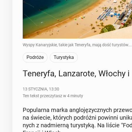
Wyspy Kanaryjskie, takie jak Teneryfa, mają dość turystów...
Podróże
Turystyka
Te­ne­ry­fa, Lan­za­ro­te, Włochy
13 STYCZNIA, 13:30
Ten tekst przeczytasz w 4 minuty
Po­pu­lar­na marka an­glo­ję­zycz­nych prze­wod
na świecie, których po­dróż­ni powinni unik
nych z nad­mier­ną tu­ry­sty­ką. Na liście "Fod