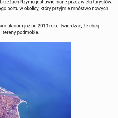
brze­żach Rzymu jest uwiel­bia­ne przez wielu tu­ry­stów.
ego portu w okolicy, który przyj­mie mnóstwo nowych
 takim planom już od 2010 roku, twier­dząc, że chcą
 i tereny pod­mo­kłe.