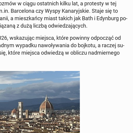
mów w ciągu ostat­nich kilku lat, a pro­te­sty w tej
. Bar­ce­lo­na czy ​​Wyspy Ka­na­ryj­skie. Staje się to
­nii, a miesz­kań­cy miast takich jak Bath i Edyn­burg po­
ą­za­ną z dużą liczbą od­wie­dza­ją­cych.
26, wska­zu­jąc miejsca, które powinny od­po­cząć od
 żadnym wypadku na­wo­ły­wa­nia do bojkotu, a raczej su­
li się, które miejsca od­wie­dzą w obliczu nad­mier­ne­go