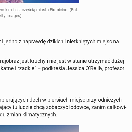
skim i jest częścią miasta Fiu­mi­ci­no. (Fot.
tty Images)
 i jedno z na­praw­dę dzikich i nie­tknię­tych miejsc na
kra­jo­braz jest kruchy i nie jest w stanie utrzy­mać dużej
li­kat­ne i rzadkie" – pod­kre­śla Jessica O’Reilly, pro­fe­sor
­pie­ra­ją­cych dech w pier­siach miejsc przy­rod­ni­czych
­ją­cy tu ludzie chcą zo­ba­czyć lodowce, zanim cał­ko­wi­
odu zmian kli­ma­tycz­nych.