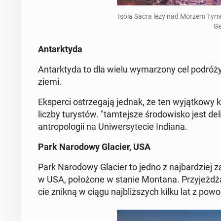
Isola Sacra leży nad Morzem Tyr­reń­
Ge
An­tark­ty­da
An­tark­ty­da to dla wielu wy­ma­rzo­ny cel podróży
ziemi.
Eks­per­ci ostrze­ga­ją jednak, że ten wy­jąt­ko­wy 
liczby tu­ry­stów. "tam­tej­sze śro­do­wi­sko jest de­
an­tro­po­lo­gii na Uni­wer­sy­te­cie Indiana.
Park Na­ro­do­wy Glacier, USA
Park Na­ro­do­wy Glacier to jedno z naj­bar­dziej za
w USA, po­ło­żo­ne w stanie Montana. Przy­jeż­dża
cie znikną w ciągu naj­bliż­szych kilku lat z pow