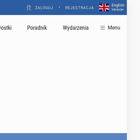
English
•
ZALOGUJ
REJESTRACJA
Version
ostki
Poradnik
Wydarzenia
Menu