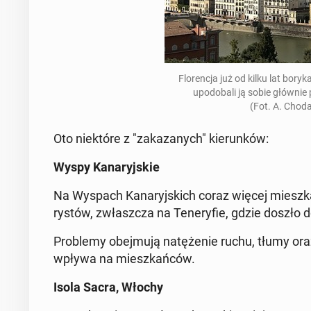
Flo­ren­cja już od kilku lat boryka
upodo­ba­li ją sobie głównie p
(Fot. A. Cho­d
Oto nie­któ­re z "za­ka­za­nych" kie­run­ków:
Wyspy Ka­na­ryj­skie
Na Wyspach Ka­na­ryj­skich coraz więcej miesz­ka
ry­stów, zwłasz­cza na Te­ne­ry­fie, gdzie doszło d
Pro­ble­my obej­mu­ją na­tę­że­nie ruchu, tłumy or
wpływa na miesz­kań­ców.
Isola Sacra, Włochy