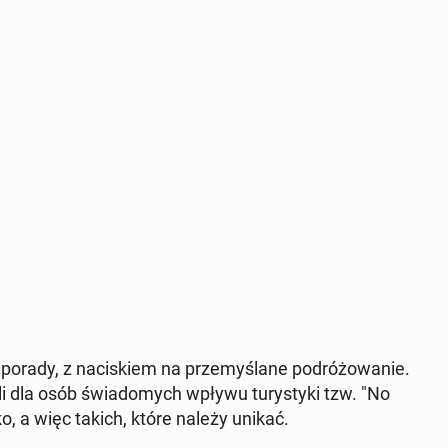
porady, z na­ci­skiem na prze­my­śla­ne po­dró­żo­wa­nie.
­li dla osób świa­do­mych wpływu tu­ry­sty­ki tzw. "No
i­sko, a więc takich, które należy unikać.