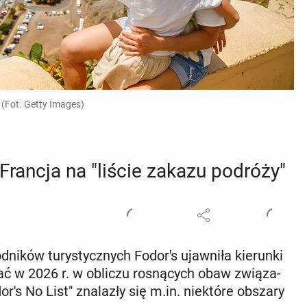
 (Fot. Getty Images)
 i Francja na "liście zakazu podróży"
­ni­ków tu­ry­stycz­nych Fodor's ujaw­ni­ła kie­run­ki
ać w 2026 r. w obliczu ro­sną­cych obaw zwią­za­
or's No List" zna­la­zły się m.in. nie­któ­re obszary