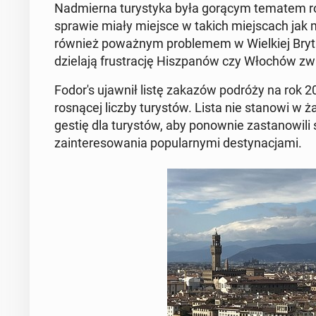
Nad­mier­na tu­ry­sty­ka była gorącym tematem roz
sprawie miały miejsce w takich miej­scach jak m.in
również po­waż­nym pro­ble­mem w Wiel­kiej Bry­ta
dzie­la­ją fru­stra­cję Hisz­pa­nów czy Włochów zwi
Fodor's ujawnił listę zakazów podróży na rok 20
ro­sną­cej liczby tu­ry­stów. Lista nie stanowi w
ge­stię dla tu­ry­stów, aby po­now­nie za­sta­no­wi­
za­in­te­re­so­wa­nia po­pu­lar­ny­mi de­sty­na­cja­mi.