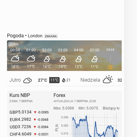
Pogoda
•
London
ZMIANA
Jutro
00:00
01:00
02:00
03:00
04:00
05:00
05:35
06:00
18°C
17°C
16°C
15°C
13°C
11°C
11°C
Jutro
Niedziela
27°C
32°C
11°C
14°
21
Kurs NBP
Forex
Z DNIA: 7 SIERPNIA
AKTUALIZACJA:
7 SIERPNIA, 22:00
5.0134
GBP
-0.0085
4.2982
EUR
-0.0068
3.7236
USD
-0.0084
4.6049
CHF
-0.0031