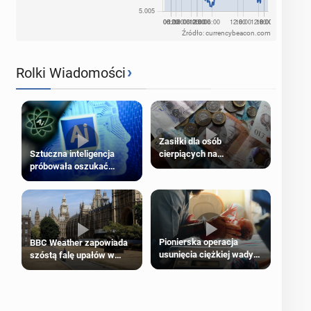
Źródło: currencybeacon.com
›
Rolki Wiadomości
Zasiłki dla osób
cierpiących na
Sztuczna inteligencja
schorzenia psychiczne
próbowała oszukać
człowieka
Pionierska operacja
BBC Weather zapowiada
usunięcia ciężkiej wady
szóstą falę upałów w
wrodzonej płodu w łonie
Londynie
matki