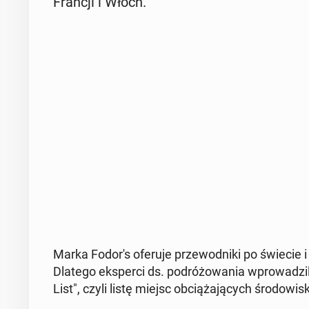
Francji i Włoch.
Marka Fodor's oferuje prze­wod­ni­ki po świecie i 
Dlatego eks­per­ci ds. po­dró­żo­wa­nia wpro­wa­dzi
List", czyli listę miejsc ob­cią­ża­ją­cych śro­do­w