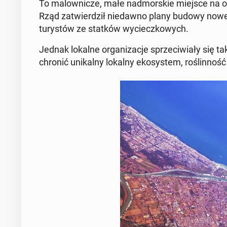
To ma­low­ni­cze, małe nad­mor­skie miejsce na o
Rząd za­twier­dził nie­daw­no plany budowy now
tu­ry­stów ze statków wy­ciecz­ko­wych.
Jednak lokalne or­ga­ni­za­cje sprze­ci­wia­ły się
chronić uni­kal­ny lokalny eko­sys­tem, ro­ślin­ność