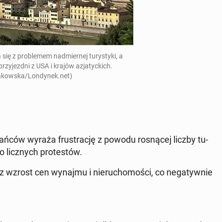
 się z pro­ble­mem nad­mier­nej tu­ry­sty­ki, a
rzy­jezd­ni z USA i krajów azja­tyc­kich.
a­kow­ska/Lon­dy­nek.net)
ń­ców wyraża fru­stra­cję z powodu ro­sną­cej liczby tu­
o licz­nych pro­te­stów.
az wzrost cen wynajmu i nie­ru­cho­mo­ści, co ne­ga­tyw­nie