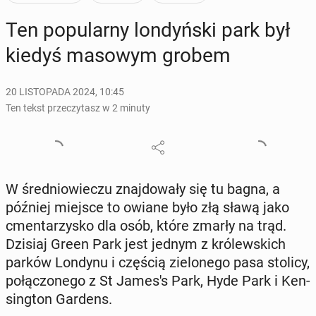
Ten po­pu­lar­ny lon­dyń­ski park był
kiedyś masowym grobem
20 LISTOPADA 2024, 10:45
Ten tekst przeczytasz w 2 minuty
W śre­dnio­wie­czu znaj­do­wa­ły się tu bagna, a
później miejsce to owiane było złą sławą jako
cmen­ta­rzy­sko dla osób, które zmarły na trąd.
Dzisiaj Green Park jest jednym z kró­lew­skich
parków Londynu i częścią zie­lo­ne­go pasa stolicy,
po­łą­czo­ne­go z St James's Park, Hyde Park i Ken­
sing­ton Gardens.