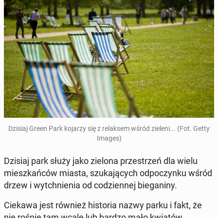
Dzisiaj Green Park kojarzy się z re­lak­sem wśród zieleni... (Fot. Getty
Images)
Dzisiaj park służy jako zielona prze­strzeń dla wielu
miesz­kań­ców miasta, szu­ka­ją­cych od­po­czyn­ku wśród
drzew i wy­tchnie­nia od co­dzien­nej bie­ga­ni­ny.
Ciekawa jest również hi­sto­ria nazwy parku i fakt, że
nie rośnie tam wcale lub bardzo mało kwiatów.