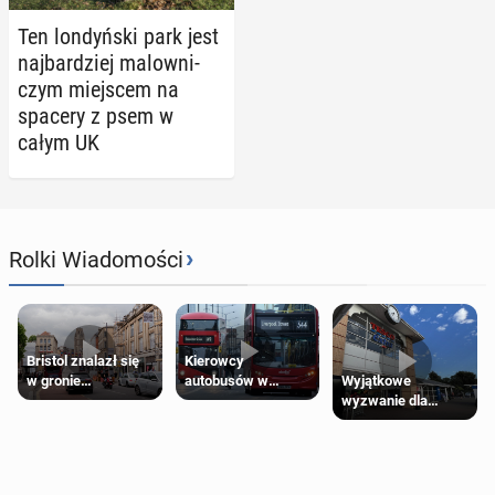
Ten lon­dyń­ski park jest
naj­bar­dziej ma­low­ni­
czym miej­scem na
spacery z psem w
całym UK
›
Rolki Wiadomości
Bristol znalazł się
Kierowcy
Wyjątkowe
w gronie
autobusów w
wyzwanie dla
najlepszych
Londynie
posiadaczy kart
kierunków podróży
zapowiadają strajki
Tesco Clubcard!
na świecie