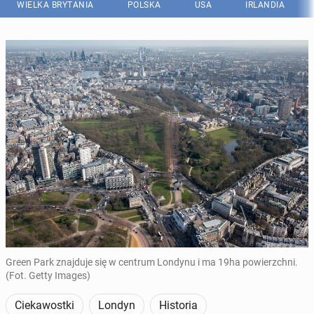
WIELKA BRYTANIA
POLSKA
USA
IRLANDIA
Green Park znajduje się w centrum Londynu i ma 19ha powierzchni.
(Fot. Getty Images)
Ciekawostki
Londyn
Historia