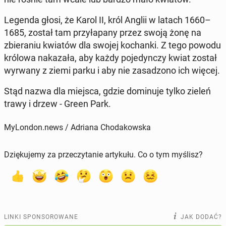
Legenda głosi, że Karol II, król Anglii w latach 1660–
1685, został tam przy­ła­pa­ny przez swoją żonę na
zbie­ra­niu kwiatów dla swojej ko­chan­ki. Z tego powodu
królowa na­ka­za­ła, aby każdy po­je­dyn­czy kwiat został
wyrwany z ziemi parku i aby nie za­sa­dzo­no ich więcej.
Stąd nazwa dla miejsca, gdzie do­mi­nu­je tylko zieleń
trawy i drzew - Green Park.
MyLondon.news / Adriana Chodakowska
Dziękujemy za przeczytanie artykułu. Co o tym myślisz?
LINKI SPONSOROWANE
JAK DODAĆ?