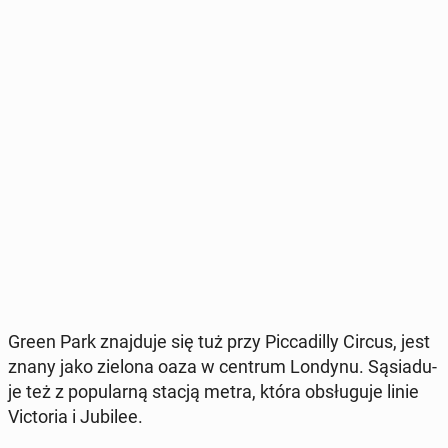
Green Park znaj­du­je się tuż przy Pic­ca­dil­ly Circus, jest
znany jako zielona oaza w centrum Londynu. Są­sia­du­
je też z po­pu­lar­ną stacją metra, która ob­słu­gu­je linie
Vic­to­ria i Jubilee.