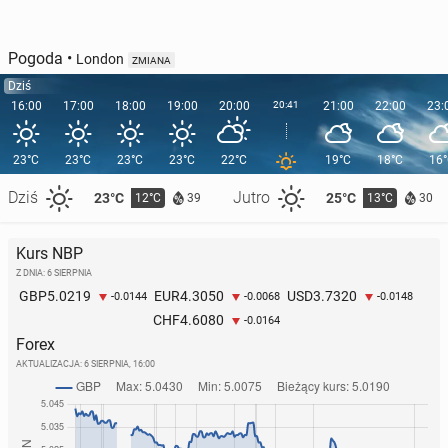
Pogoda
•
London
ZMIANA
Dziś
16:00
17:00
18:00
19:00
20:00
20:41
21:00
22:00
23:
23°C
23°C
23°C
23°C
22°C
19°C
18°C
16
Dziś
Jutro
23°C
25°C
12°C
13°C
39
30
Kurs NBP
Z DNIA: 6 SIERPNIA
5.0219
4.3050
3.7320
GBP
EUR
USD
-0.0144
-0.0068
-0.0148
4.6080
CHF
-0.0164
Forex
AKTUALIZACJA:
6 SIERPNIA, 16:00