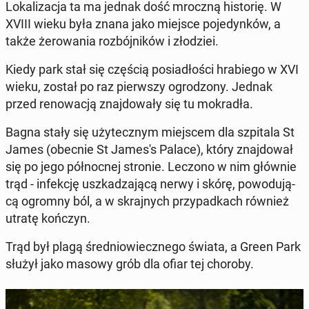
Lo­ka­li­za­cja ta ma jednak dość mroczną hi­sto­rię. W
XVIII wieku była znana jako miejsce po­je­dyn­ków, a
także że­ro­wa­nia roz­bój­ni­ków i zło­dziei.
Kiedy park stał się częścią po­sia­dło­ści hra­bie­go w XVI
wieku, został po raz pierw­szy ogro­dzo­ny. Jednak
przed re­no­wa­cją znaj­do­wa­ły się tu mo­kra­dła.
Bagna stały się uży­tecz­nym miej­scem dla szpi­ta­la St
James (obecnie St James's Palace), który znaj­do­wał
się po jego pół­noc­nej stronie. Leczono w nim głównie
trąd - in­fek­cję uszka­dza­ją­cą nerwy i skórę, po­wo­du­ją­
cą ogromny ból, a w skraj­nych przy­pad­kach również
utratę kończyn.
Trąd był plagą śre­dnio­wiecz­ne­go świata, a Green Park
służył jako masowy grób dla ofiar tej choroby.