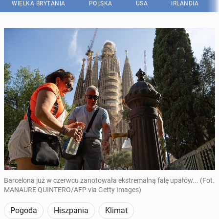
WIELKA BRYTANIA
POLSKA
USA
IRLANDIA
Barcelona już w czerwcu zanotowała ekstremalną falę upałów... (Fot.
MANAURE QUINTERO/AFP via Getty Images)
Pogoda
Hiszpania
Klimat