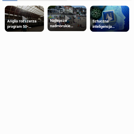
Najlepsze
Anglia rozszerza
Sztuczna
nadmorskie
program 50-
inteligencja
miasteczko blisko
procentowych
próbowała oszukać
Londynu
zniżek kolejowych
człowieka
na 18-latków