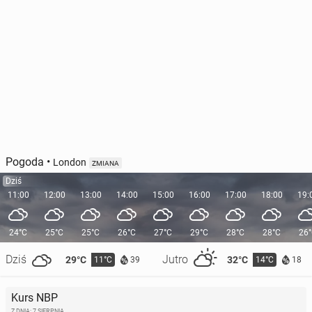
Pogoda
•
London
ZMIANA
Dziś
11:00
12:00
13:00
14:00
15:00
16:00
17:00
18:00
19:
24°C
25°C
25°C
26°C
27°C
29°C
28°C
28°C
26
Dziś
Jutro
29°C
32°C
11°C
14°C
39
18
Kurs NBP
Z DNIA: 7 SIERPNIA