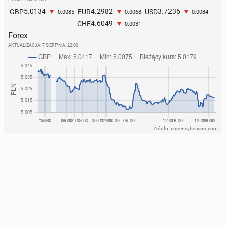
5.0134
4.2982
3.7236
GBP
EUR
USD
-0.0085
-0.0068
-0.0084
4.6049
CHF
-0.0031
Forex
AKTUALIZACJA:
7 SIERPNIA, 22:00
Źródło: currencybeacon.com