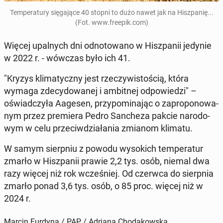
Tem­pe­ra­tu­ry się­ga­ją­ce 40 stopni to dużo nawet jak na Hisz­pa­nię...
(Fot. www.freepik.com)
Więcej upal­nych dni od­no­to­wa­no w Hisz­pa­nii jedynie
w 2022 r. - wówczas było ich 41.
"Kryzys kli­ma­tycz­ny jest rze­czy­wi­sto­ścią, która
wymaga zde­cy­do­wa­nej i am­bit­nej od­po­wie­dzi" –
oświad­czy­ła Aagesen, przy­po­mi­na­jąc o za­pro­po­no­wa­
nym przez pre­mie­ra Pedro San­che­za pakcie na­ro­do­
wym w celu prze­ciw­dzia­ła­nia zmianom klimatu.
W samym sierp­niu z powodu wy­so­kich tem­pe­ra­tur
zmarło w Hisz­pa­nii prawie 2,2 tys. osób, niemal dwa
razy więcej niż rok wcze­śniej. Od czerwca do sierp­nia
zmarło ponad 3,6 tys. osób, o 85 proc. więcej niż w
2024 r.
Marcin Furdyna / PAP / Adriana Chodakowska