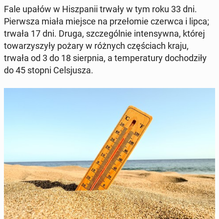
Fale upałów w Hisz­pa­nii trwały w tym roku 33 dni.
Pierw­sza miała miejsce na prze­ło­mie czerwca i lipca;
trwała 17 dni. Druga, szcze­gól­nie in­ten­syw­na, której
to­wa­rzy­szy­ły pożary w różnych czę­ściach kraju,
trwała od 3 do 18 sierp­nia, a tem­pe­ra­tu­ry do­cho­dzi­ły
do 45 stopni Cel­sju­sza.