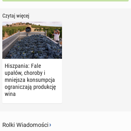
Czytaj więcej
Hisz­pa­nia: Fale
upałów, choroby i
mniej­sza kon­sump­cja
ogra­ni­cza­ją pro­duk­cję
wina
›
Rolki Wiadomości