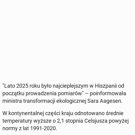
"Lato 2025 roku było naj­cie­plej­szym w Hisz­pa­nii od
po­cząt­ku pro­wa­dze­nia po­mia­rów" – po­in­for­mo­wa­ła
mi­ni­stra trans­for­ma­cji eko­lo­gicz­nej Sara Aagesen.
W kon­ty­nen­tal­nej części kraju od­no­to­wa­no średnie
tem­pe­ra­tu­ry wyższe o 2,1 stopnia Cel­sju­sza powyżej
normy z lat 1991-2020.