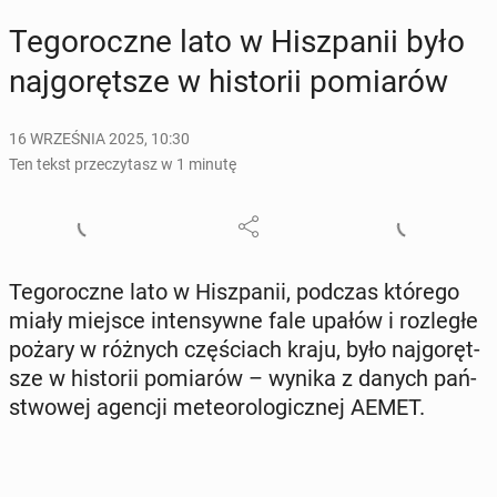
Te­go­rocz­ne lato w Hisz­pa­nii było
naj­go­ręt­sze w hi­sto­rii po­mia­rów
16 WRZEŚNIA 2025, 10:30
Ten tekst przeczytasz w 1 minutę
Te­go­rocz­ne lato w Hisz­pa­nii, podczas którego
miały miejsce in­ten­syw­ne fale upałów i roz­le­głe
pożary w różnych czę­ściach kraju, było naj­go­ręt­
sze w hi­sto­rii po­mia­rów – wynika z danych pań­
stwo­wej agencji me­te­oro­lo­gicz­nej AEMET.