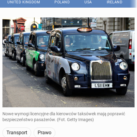
UNITED KINGDOM
POLAND
USA
IRELAND
Nowe wymogi licencyjne dla kierowców taksówek mają poprawić
bezpieczeństwo pasażerów. (Fot. Getty Images)
Transport
Prawo