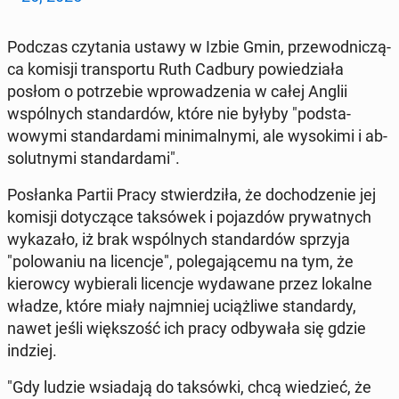
Podczas czy­ta­nia ustawy w Izbie Gmin, prze­wod­niczą­
ca komisji trans­portu Ruth Cadbury powiedzi­ała
posłom o potrze­bie wprowadzenia w całej Anglii
wspól­nych stan­dard­ów, które nie byłyby "pod­sta­
wowy­mi stan­dar­d­a­mi min­i­mal­ny­mi, ale wysoki­mi i ab­
so­lut­ny­mi stan­dar­d­a­mi".
Posłan­ka Partii Pracy stwierdz­iła, że do­chodze­nie jej
komisji doty­czące tak­sówek i po­jazdów pry­wat­nych
wykaza­ło, iż brak wspól­nych stan­dard­ów sprzyja
"polowa­niu na li­cenc­je", pole­ga­jące­mu na tym, że
kierow­cy wybier­ali li­cenc­je wydawane przez lokalne
władze, które miały na­jm­niej uciążli­we stan­dardy,
nawet jeśli więk­szość ich pracy odby­wała się gdzie
indziej.
"Gdy ludzie wsi­ada­ją do tak­sów­ki, chcą wiedzieć, że