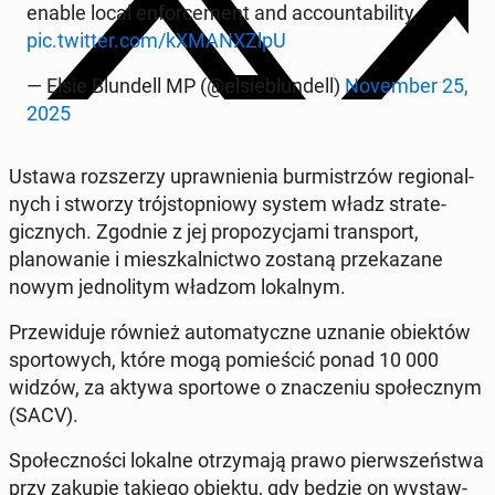
enable local en­force­ment and ac­count­abil­i­ty.
pic.twitter.com/kX­MANX­ZlpU
— Elsie Blun­dell MP (@elsieblun­dell)
No­vem­ber 25,
2025
Ustawa rozsz­erzy up­rawnienia bur­mistrzów re­gion­al­
nych i stworzy trójstop­niowy system władz strate­
gicznych. Zgodnie z jej propozy­c­ja­mi trans­port,
planowanie i mieszkalnict­wo zostaną przekazane
nowym jed­no­li­tym władzom lokalnym.
Przewidu­je również au­tomaty­czne uznanie obiek­tów
sportowych, które mogą pomieś­cić ponad 10 000
widzów, za aktywa sportowe o znacze­niu społecznym
(SACV).
Społecznoś­ci lokalne otrzy­ma­ją prawo pier­wszeńst­wa
przy zakupie takiego obiektu, gdy będzie on wys­taw­