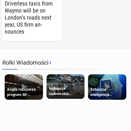
Dri­ver­less taxis from
Waymo will be on
London’s roads next
year, US firm an­
nounces
›
Rolki Wiadomości
Najlepsze
Anglia rozszerza
Sztuczna
nadmorskie
program 50-
inteligencja
miasteczko blisko
procentowych
próbowała oszukać
Londynu
zniżek kolejowych
człowieka
na 18-latków