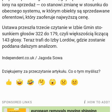
iony na sprzedaż — co stanowi zmianę w sto­sunku do
obec­nego systemu, w którym obiekty są sprzedawane
ofer­en­towi, który za­ofer­u­je na­jwyższą cenę.
Ustawa przeszła trzecie czy­tanie w Izbie Gmin sto­
sunkiem głosów 322 do 179, czyli więk­szoś­cią liczącą
143 głosy. Teraz trafi do Izby Lordów, gdzie zostanie
poddana dalszym anal­i­zom.
Independent.co.uk / Jagoda Sowa
Dziękujemy za przeczytanie artykułu. Co o tym myślisz?
SPONSORED LINKS
HOW TO ADD?
european removals moving shipping