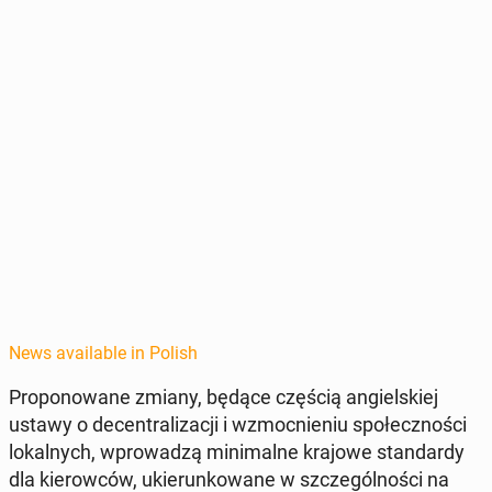
News available in Polish
Pro­ponowane zmiany, będące częścią ang­iel­skiej
ustawy o de­cen­tral­iza­cji i wz­moc­nie­niu społecznoś­ci
lokalnych, wprowadzą min­i­malne krajowe stan­dardy
dla kierow­ców, ukierunk­owane w szczegól­noś­ci na