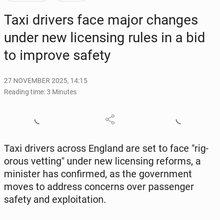
Taxi drivers face major changes
under new li­cens­ing rules in a bid
to improve safety
27 NOVEMBER 2025, 14:15
Reading time: 3 Minutes
Taxi drivers across England are set to face "rig­
or­ous vetting" under new li­cens­ing reforms, a
min­is­ter has con­firmed, as the gov­ern­ment
moves to address con­cerns over pas­sen­ger
safety and ex­ploita­tion.