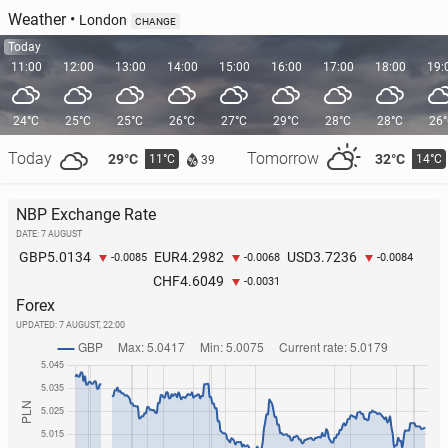
Weather
•
London
CHANGE
Today
11:00
12:00
13:00
14:00
15:00
16:00
17:00
18:00
19:
24°C
25°C
25°C
26°C
27°C
29°C
28°C
28°C
26
Today
Tomorrow
29°C
32°C
11°C
14°C
39
NBP Exchange Rate
DATE: 7 AUGUST
5.0134
4.2982
3.7236
GBP
EUR
USD
-0.0085
-0.0068
-0.0084
4.6049
CHF
-0.0031
Forex
UPDATED:
7 AUGUST, 22:00