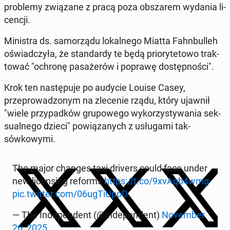
prob­le­my związane z pracą poza ob­szarem wydania li­
cencji.
Min­is­tra ds. samorzą­du lokalnego Miatta Fahn­bulleh
oświad­czyła, że stan­dardy te będą pri­o­ry­te­towo trak­
tować "ochronę pasażerów i poprawę dostęp­noś­ci".
Krok ten następu­je po audycie Louise Casey,
przeprowad­zonym na zlece­nie rządu, który ujawnił
"wiele przy­pad­ków grupowego wyko­rzysty­wa­nia sek­
su­al­nego dzieci" pow­iązanych z usługa­mi tak­
sówkowy­mi.
The major changes taxi drivers could face under
new li­cens­ing reforms
https://t.co/9xvAqb4wmg
pic.twitter.com/06ugTiU­poD
— The In­de­pen­dent (@In­de­pen­dent)
No­vem­ber
26, 2025