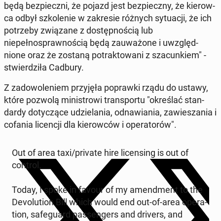
będą bez­pieczni, że pojazd jest bez­pieczny, że kierow­
ca odbył szkole­nie w za­kre­sie różnych sytu­acji, że ich
potrze­by związane z dostęp­noś­cią lub
niepełnosprawnoś­cią będą za­uważone i uwzględ­
nione oraz że zostaną po­trak­towani z sza­cunkiem" -
stwierdz­iła Cadbury.
Z zad­owole­niem przyjęła popraw­ki rządu do ustawy,
które pozwolą min­istrowi trans­portu "określać stan­
dardy doty­czące udziela­nia, odnaw­ia­nia, za­w­iesza­nia i
cofania li­cencji dla kierow­ców i op­er­a­torów".
Out of area taxi/private hire li­cens­ing is out of
control.
Today, I spoke in favour of my amend­ment to the
De­vo­lu­tion Bill which would end out-of-area op­er­a­
tion, safe­guard pas­sen­gers and drivers, and