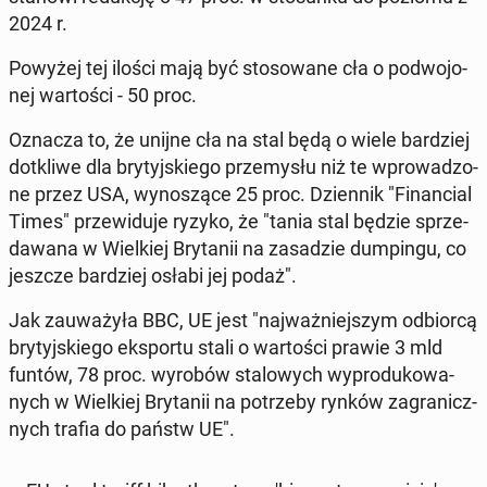
2024 r.
Powyżej tej ilości mają być sto­so­wa­ne cła o po­dwo­jo­
nej war­to­ści - 50 proc.
Oznacza to, że unijne cła na stal będą o wiele bar­dziej
do­tkli­we dla bry­tyj­skie­go prze­my­słu niż te wpro­wa­dzo­
ne przez USA, wy­no­szą­ce 25 proc. Dzien­nik "Fi­nan­cial
Times" prze­wi­du­je ryzyko, że "tania stal będzie sprze­
da­wa­na w Wiel­kiej Bry­ta­nii na za­sa­dzie dum­pin­gu, co
jeszcze bar­dziej osłabi jej podaż".
Jak za­uwa­ży­ła BBC, UE jest "naj­waż­niej­szym od­bior­cą
bry­tyj­skie­go eks­por­tu stali o war­to­ści prawie 3 mld
funtów, 78 proc. wyrobów sta­lo­wych wy­pro­du­ko­wa­
nych w Wiel­kiej Bry­ta­nii na po­trze­by rynków za­gra­nicz­
nych trafia do państw UE".