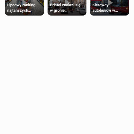
Lipcowy ranking
Bristol znalazł się
Kierowcy
najtańszych
w gronie
autobusów w
supermarketów
najlepszych
Londynie
kierunków podróży
zapowiadają strajki
na świecie