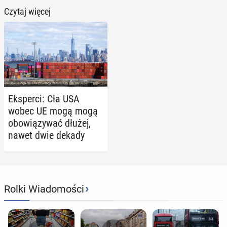
Czytaj więcej
Eks­per­ci: Cła USA
wobec UE mogą mogą
obo­wią­zy­wać dłużej,
nawet dwie dekady
›
Rolki Wiadomości