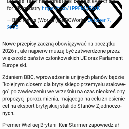
EU steel tariff hike thre­atens 'big­gest ever crisis'
for UK in­du­stry
https://t.co/1PPFMg56zK
— BBC News (World) (@BBCWorld)
October 7,
2025
Nowe prze­pi­sy zaczną obo­wią­zy­wać na po­cząt­ku
2026 r., ale naj­pierw muszą być za­twier­dzo­ne przez
więk­szość państw człon­kow­skich UE oraz Par­la­ment
Eu­ro­pej­ski.
Zdaniem BBC, wpro­wa­dze­nie unij­nych planów będzie
"ko­lej­nym ciosem dla bry­tyj­skie­go prze­my­słu sta­lo­we­
go" po za­wie­sze­niu we wrze­śniu na czas nie­okre­ślo­ny
pro­po­zy­cji po­ro­zu­mie­nia, ma­ją­ce­go na celu znie­sie­nie
ceł na eksport bry­tyj­skiej stali do Stanów Zjed­no­czo­
nych.
Premier Wiel­kiej Bry­ta­nii Keir Starmer za­po­wie­dział