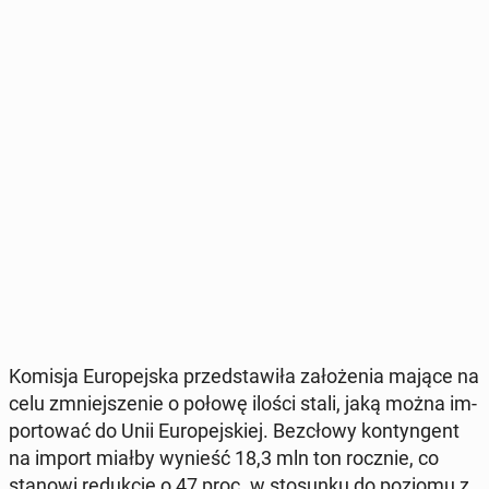
Komisja Eu­ro­pej­ska przed­sta­wi­ła za­ło­że­nia mające na
celu zmniej­sze­nie o połowę ilości stali, jaką można im­
por­to­wać do Unii Eu­ro­pej­skiej. Bez­cło­wy kon­tyn­gent
na import miałby wynieść 18,3 mln ton rocznie, co
stanowi re­duk­cję o 47 proc. w sto­sun­ku do poziomu z