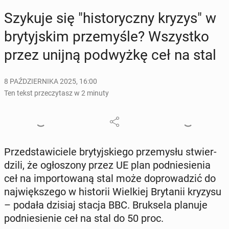
Szykuje się "hi­sto­rycz­ny kryzys" w
bry­tyj­skim prze­my­śle? Wszyst­ko
przez unijną pod­wyż­kę ceł na stal
8 PAŹDZIERNIKA 2025, 16:00
Ten tekst przeczytasz w 2 minuty
Przed­sta­wi­cie­le bry­tyj­skie­go prze­my­słu stwier­
dzi­li, że ogło­szo­ny przez UE plan pod­nie­sie­nia
ceł na im­por­to­wa­ną stal może do­pro­wa­dzić do
naj­więk­sze­go w hi­sto­rii Wiel­kiej Bry­ta­nii kryzysu
– podała dzisiaj stacja BBC. Bruk­se­la planuje
pod­nie­sie­nie ceł na stal do 50 proc.