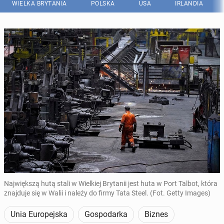
WIELKA BRYTANIA
POLSKA
USA
IRLANDIA
Największą hutą stali w Wielkiej Brytanii jest huta w Port Talbot, która
znajduje się w Walii i należy do firmy Tata Steel. (Fot. Getty Images)
Unia Europejska
Gospodarka
Biznes