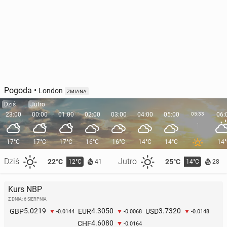
Pogoda
•
London
ZMIANA
Dziś
Jutro
23:00
00:00
01:00
02:00
03:00
04:00
05:00
05:33
06:
17°C
17°C
17°C
16°C
16°C
14°C
14°C
14
Dziś
Jutro
22°C
25°C
12°C
14°C
41
28
Kurs NBP
Z DNIA: 6 SIERPNIA
5.0219
4.3050
3.7320
GBP
EUR
USD
-0.0144
-0.0068
-0.0148
4.6080
CHF
-0.0164