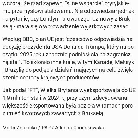
wczoraj, że rząd zapewni "silne wspar­cie" bry­tyj­skie­
mu prze­my­sło­wi sta­lo­we­mu. Nie od­po­wie­dział jednak
na pytanie, czy Londyn - pro­wa­dząc rozmowy z Bruk­
se­lą - stara się o wpro­wa­dze­nie wy­jąt­ko­wych zasad.
Według BBC, plan UE jest "czę­ścio­wo od­po­wie­dzią na
decyzję pre­zy­den­ta USA Donalda Trumpa, który na po­
cząt­ku 2025 roku znacz­nie pod­niósł cła na za­gra­nicz­
ną stal". To skło­ni­ło inne kraje, w tym Kanadę, Meksyk
i Bra­zy­lię do pod­ję­cia działań ma­ją­cych na celu zwięk­
sze­nie ochrony kra­jo­wych pro­du­cen­tów.
Jak podał "FT", Wielka Bry­ta­nia wy­eks­por­to­wa­ła do UE
1,9 mln ton stali w 2024 r., przy czym zde­cy­do­wa­na
więk­szość eks­por­to­wa­na była bez cła w ramach po­ro­
zu­mień kwo­to­wych za­war­tych z Bruk­se­lą.
Marta Zabłocka / PAP / Adriana Chodakowska