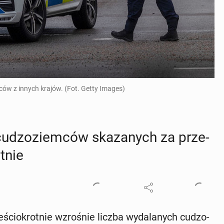
ów z innych krajów. (Fot. Getty Images)
u­dzo­ziem­ców ska­za­nych za prze­
t­nie
ścio­krot­nie wzro­śnie liczba wy­da­la­nych cu­dzo­