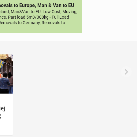
vals to Europe, Man & Van to EU
land, Man&Van to EU, Low Cost, Moving,
ce. Part load 5m3/300kg - Full Load
emovals to Germany, Removals to
iej
ę