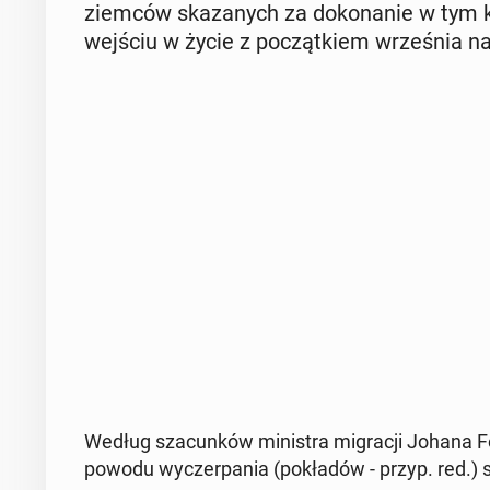
ziem­ców ska­za­nych za do­ko­na­nie w tym
wejściu w życie z po­cząt­kiem wrze­śnia naj
Według sza­cun­ków mi­ni­stra mi­gra­cji Johana Fo
powodu wy­czer­pa­nia (po­kła­dów - przyp. red.) s