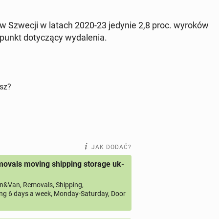
e w Szwecji w latach 2020-23 jedynie 2,8 proc. wyroków
punkt do­ty­czą­cy wy­da­le­nia.
isz?
JAK DODAĆ?
ovals moving shipping storage uk-
&Van, Removals, Shipping,
ng 6 days a week, Monday-Saturday, Door