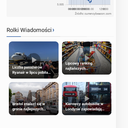
Źródło: currencybeacon.com
›
Rolki Wiadomości
Lipcowy ranking
Liczba pasażerów
najtańszych
Ryanair w lipcu pobiła
supermarketów
rekord
Bristol znalazł się w
Kierowcy autobusów w
gronie najlepszych
Londynie zapowiadają
kierunków podróży na
strajki
świecie