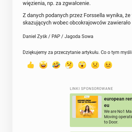
wię­zie­nia, np. za zgwał­ce­nie.
Z danych po­da­nych przez Fors­sel­la wynika, ż
ska­zu­ją­cych wobec ob­co­kra­jow­ców za­wie­ra­ło 
Daniel Zyśk / PAP / Jagoda Sowa
Dziękujemy za przeczytanie artykułu. Co o tym myśl
LINKI SPONSOROWANE
european rem
eu
We are No1 Man
Moving operati
to Door.