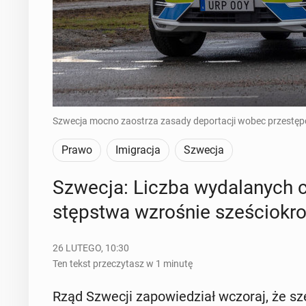
Szwecja mocno zaostrza zasady deportacji wobec przestępc
Prawo
Imigracja
Szwecja
Szwecja: Liczba wy­da­la­nych c
stęp­stwa wzro­śnie sze­ścio­kro
26 LUTEGO, 10:30
Ten tekst przeczytasz w 1 minutę
Rząd Szwecji za­po­wie­dział wczoraj, że sze­