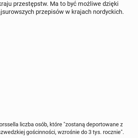
 kraju prze­stępstw. Ma to być możliwe dzięki
­su­row­szych prze­pi­sów w krajach nor­dyc­kich.
rs­sel­la liczba osób, które "zostaną de­por­to­wa­ne z
zwedz­kiej go­ścin­no­ści, wzro­śnie do 3 tys. rocznie".