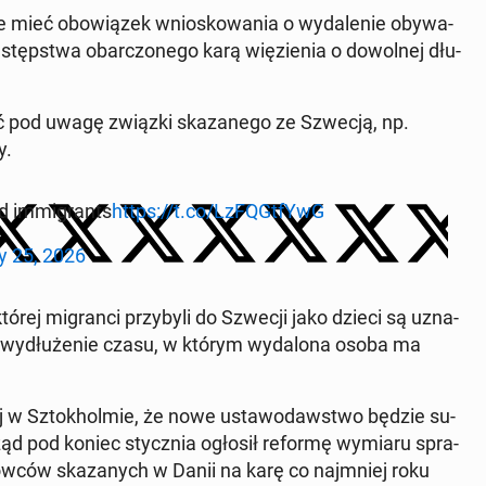
 mieć obo­wią­zek wnio­sko­wa­nia o wy­da­le­nie oby­wa­
­stęp­stwa obar­czo­ne­go karą wię­zie­nia o do­wol­nej dłu­
pod uwagę związki ska­za­ne­go ze Szwecją, np.
y.
ed im­mi­grants
https://t.co/LzFQGt­fYwG
ry 25, 2026
ej mi­gran­ci przy­by­li do Szwecji jako dzieci są uzna­
 wy­dłu­że­nie czasu, w którym wy­da­lo­na osoba ma
­wej w Sztok­hol­mie, że nowe usta­wo­daw­stwo będzie su­
 rząd pod koniec stycz­nia ogłosił reformę wymiaru spra­
kra­jow­ców ska­za­nych w Danii na karę co naj­mniej roku