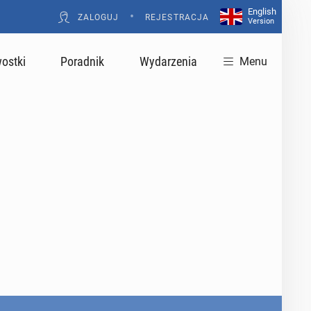
English
•
ZALOGUJ
REJESTRACJA
Version
ostki
Poradnik
Wydarzenia
Menu