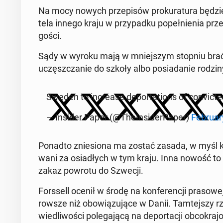
Na mocy nowych prze­pi­sów pro­ku­ra­tu­ra będzie
te­la innego kraju w przy­pad­ku po­peł­nie­nia prze
go­ści.
Sądy w wyroku mają w mniej­szym stopniu brać 
uczęsz­cza­nie do szkoły albo po­sia­da­nie rodzin
Sweden to in­cre­ase de­por­ta­tions of co­nvic­t
— Insider Paper (@The­In­si­der­Pa­per)
Fe­bru­a
Ponadto znie­sio­na ma zostać zasada, w myśl któr
wa­ni za osia­dłych w tym kraju. Inna nowość to
zakaz powrotu do Szwecji.
Fors­sell ocenił w środę na kon­fe­ren­cji pra­so
row­sze niż obo­wią­zu­ją­ce w Danii. Tam­tej­szy
wie­dli­wo­ści po­le­ga­ją­cą na de­por­ta­cji ob­co­