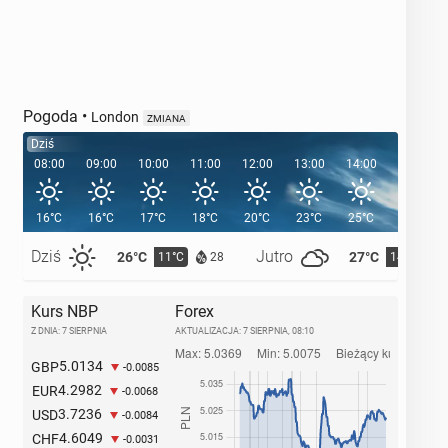
Pogoda
•
London
ZMIANA
Dziś
08:00
09:00
10:00
11:00
12:00
13:00
14:00
15:00
16°C
16°C
17°C
18°C
20°C
23°C
25°C
26°C
Dziś
Jutro
26°C
27°C
11°C
14°C
28
Kurs NBP
Forex
Z DNIA: 7 SIERPNIA
AKTUALIZACJA:
7 SIERPNIA, 08:10
5.0134
GBP
-0.0085
4.2982
EUR
-0.0068
3.7236
USD
-0.0084
4.6049
CHF
-0.0031