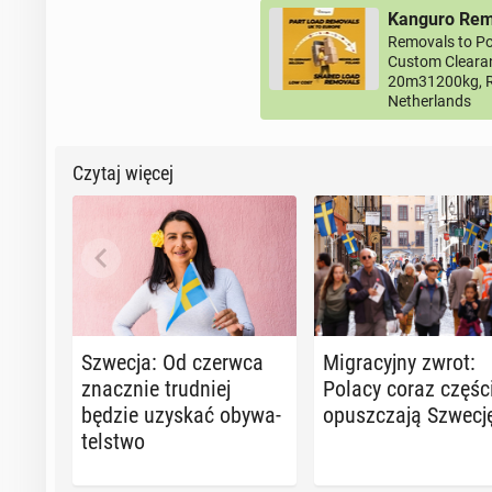
Kanguro Remo
Removals to Po
Custom Clearan
20m31200kg, R
Netherlands
Czytaj więcej
Szwecja: Od czerwca
Mi­gra­cyj­ny zwrot:
znacz­nie trud­niej
Polacy coraz czę­śc
będzie uzyskać oby­wa­
opusz­cza­ją Szwecj
tel­stwo