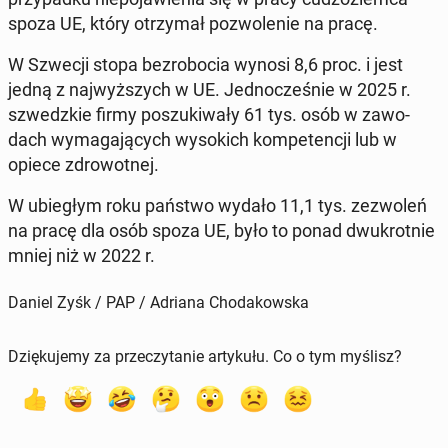
spoza UE, który otrzy­mał po­zwo­le­nie na pracę.
W Szwecji stopa bez­ro­bo­cia wynosi 8,6 proc. i jest
jedną z naj­wyż­szych w UE. Jed­no­cze­śnie w 2025 r.
szwedz­kie firmy po­szu­ki­wa­ły 61 tys. osób w za­wo­
dach wy­ma­ga­ją­cych wy­so­kich kom­pe­ten­cji lub w
opiece zdro­wot­nej.
W ubie­głym roku państwo wydało 11,1 tys. ze­zwo­leń
na pracę dla osób spoza UE, było to ponad dwu­krot­nie
mniej niż w 2022 r.
Daniel Zyśk / PAP / Adriana Chodakowska
Dziękujemy za przeczytanie artykułu. Co o tym myślisz?