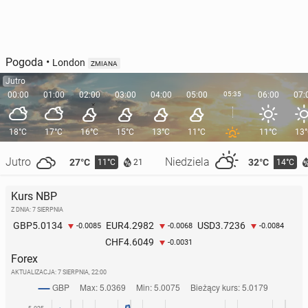
Pogoda
•
London
ZMIANA
Jutro
00:00
01:00
02:00
03:00
04:00
05:00
05:35
06:00
07:
18°C
17°C
16°C
15°C
13°C
11°C
11°C
13
Jutro
Niedziela
27°C
32°C
11°C
14°C
21
Kurs NBP
Z DNIA: 7 SIERPNIA
5.0134
4.2982
3.7236
GBP
EUR
USD
-0.0085
-0.0068
-0.0084
4.6049
CHF
-0.0031
Forex
AKTUALIZACJA:
7 SIERPNIA, 22:00