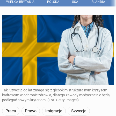
WIELKA BRYTANIA
POLSKA
USA
IRLANDIA
Tak, Szwecja od lat zmaga się z głębokim strukturalnym kryzysem
kadrowym w ochronie zdrowia, dlatego zawody medyczne nie będą
podlegać nowym kryteriom. (Fot. Getty Images)
Praca
Prawo
Imigracja
Szwecja