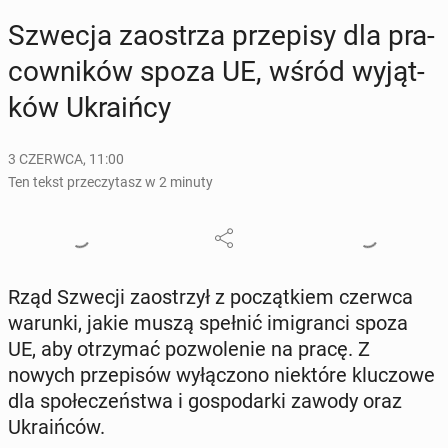
Szwecja za­ostrza prze­pi­sy dla pra­
cow­ni­ków spoza UE, wśród wy­jąt­
ków Ukra­iń­cy
3 CZERWCA, 11:00
Ten tekst przeczytasz w 2 minuty
Rząd Szwecji za­ostrzył z po­cząt­kiem czerwca
warunki, jakie muszą spełnić imi­gran­ci spoza
UE, aby otrzy­mać po­zwo­le­nie na pracę. Z
nowych prze­pi­sów wy­łą­czo­no nie­któ­re klu­czo­we
dla spo­łe­czeń­stwa i go­spo­dar­ki zawody oraz
Ukra­iń­ców.