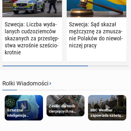
Szwecja: Liczba wy­da­
Szwecja: Sąd skazał
la­nych cu­dzo­ziem­ców
męż­czy­znę za zmu­sza­
ska­za­nych za prze­stęp­
nie Polaków do nie­wol­
stwa wzro­śnie sze­ścio­
ni­czej pracy
krot­nie
›
Rolki Wiadomości
Zasiłki dla osób
Sztuczna
BBC Weather
cierpiących na
inteligencja
zapowiada szóstą
schorzenia
próbowała oszukać
falę upałów w
psychiczne
człowieka
Londynie