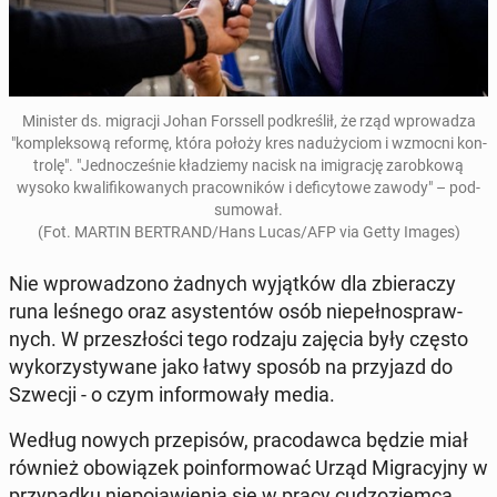
Mi­ni­ster ds. mi­gra­cji Johan Fors­sell pod­kre­ślił, że rząd wpro­wa­dza
"kom­plek­so­wą reformę, która położy kres nad­uży­ciom i wzmocni kon­
tro­lę". "Jed­no­cze­śnie kła­dzie­my nacisk na imi­gra­cję za­rob­ko­wą
wysoko kwa­li­fi­ko­wa­nych pra­cow­ni­ków i de­fi­cy­to­we zawody" – pod­
su­mo­wał.
(Fot. MARTIN BER­TRAND/Hans Lucas/AFP via Getty Images)
Nie wpro­wa­dzo­no żadnych wy­jąt­ków dla zbie­ra­czy
runa leśnego oraz asy­sten­tów osób nie­peł­no­spraw­
nych. W prze­szło­ści tego rodzaju zajęcia były często
wy­ko­rzy­sty­wa­ne jako łatwy sposób na przy­jazd do
Szwecji - o czym in­for­mo­wa­ły media.
Według nowych prze­pi­sów, pra­co­daw­ca będzie miał
również obo­wią­zek po­in­for­mo­wać Urząd Mi­gra­cyj­ny w
przy­pad­ku nie­po­ja­wie­nia się w pracy cu­dzo­ziem­ca