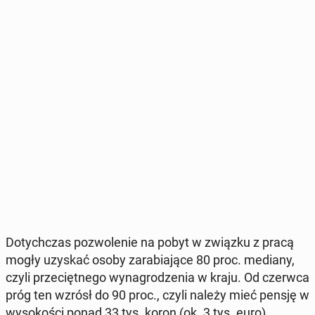
Do­tych­czas po­zwo­le­nie na pobyt w związku z pracą
mogły uzyskać osoby za­ra­bia­ją­ce 80 proc. mediany,
czyli prze­cięt­ne­go wy­na­gro­dze­nia w kraju. Od czerwca
próg ten wzrósł do 90 proc., czyli należy mieć pensję w
wy­so­ko­ści ponad 33 tys. koron (ok. 3 tys. euro).