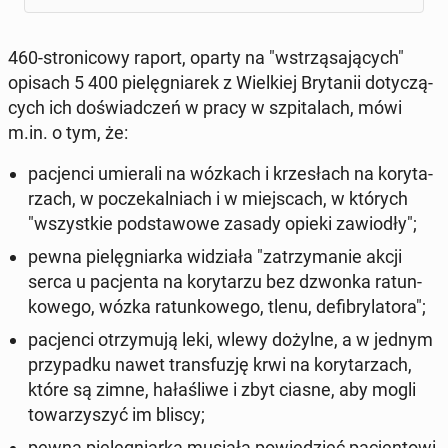
460-stro­ni­co­wy raport, oparty na "wstrzą­sa­ją­cych"
opisach 5 400 pie­lę­gnia­rek z Wiel­kiej Bry­ta­nii do­ty­czą­
cych ich do­świad­czeń w pracy w szpi­ta­lach, mówi
m.in. o tym, że:
pa­cjen­ci umie­ra­li na wózkach i krze­słach na ko­ry­ta­
rzach, w po­cze­kal­niach i w miej­scach, w których
"wszyst­kie pod­sta­wo­we zasady opieki za­wio­dły";
pewna pie­lę­gniar­ka wi­dzia­ła "za­trzy­ma­nie akcji
serca u pa­cjen­ta na ko­ry­ta­rzu bez dzwonka ra­tun­
ko­we­go, wózka ra­tun­ko­we­go, tlenu, de­fi­bry­la­to­ra";
pa­cjen­ci otrzy­mu­ją leki, wlewy dożylne, a w jednym
przy­pad­ku nawet trans­fu­zję krwi na ko­ry­ta­rzach,
które są zimne, ha­ła­śli­we i zbyt ciasne, aby mogli
to­wa­rzy­szyć im bliscy;
pewna pie­lę­gniar­ka musiała po­wie­dzieć pa­cjen­to­wi