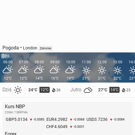
Pogoda
•
London
ZMIANA
Dziś
06:00
07:00
08:00
09:00
10:00
11:00
12:00
13:00
14:
12°C
12°C
14°C
16°C
19°C
21°C
21°C
22°C
23
Dziś
Jutro
24°C
27°C
12°C
14°C
26
23
Kurs NBP
Z DNIA: 7 SIERPNIA
5.0134
4.2982
3.7236
GBP
EUR
USD
-0.0085
-0.0068
-0.0084
4.6049
CHF
-0.0031
Forex