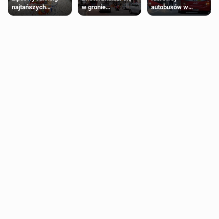
najtańszych
w gronie
autobusów w
supermarketów
najlepszych
Londynie
kierunków podróży
zapowiadają strajki
na świecie