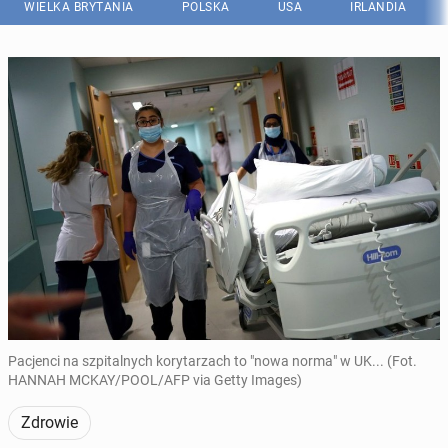
WIELKA BRYTANIA
POLSKA
USA
IRLANDIA
Pacjenci na szpitalnych korytarzach to "nowa norma" w UK... (Fot.
HANNAH MCKAY/POOL/AFP via Getty Images)
Zdrowie