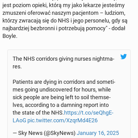
jest poziom opieki, którą my jako lekarze je­ste­śmy
zmu­sze­ni ofe­ro­wać naszym pa­cjen­tom – ludziom,
którzy zwra­ca­ją się do NHS i jego per­so­ne­lu, gdy są
naj­bar­dziej bez­bron­ni i po­trze­bu­ją pomocy" - dodał
Boyle.
The NHS cor­ri­dors giving nurses ni­ght­ma­
res.
Pa­tients are dying in cor­ri­dors and so­me­ti­
mes going un­di­sco­ve­red for hours, while
sick people are being left to soil them­se­
lves, ac­cor­ding to a damning report into
the state of the NHS.
https://t.co/se­Qh­gE­
LA­oG
pic.twitter.com/XzqrMd4E26
— Sky News (@SkyNews)
January 16, 2025