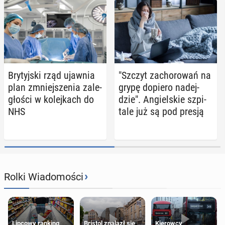
Bry­tyj­ski rząd ujawnia
"Szczyt za­cho­ro­wań na
plan zmniej­sze­nia za­le­
grypę dopiero na­dej­
gło­ści w ko­lej­kach do
dzie". An­giel­skie szpi­
NHS
ta­le już są pod presją
›
Rolki Wiadomości
Lipcowy ranking
Bristol znalazł się
Kierowcy