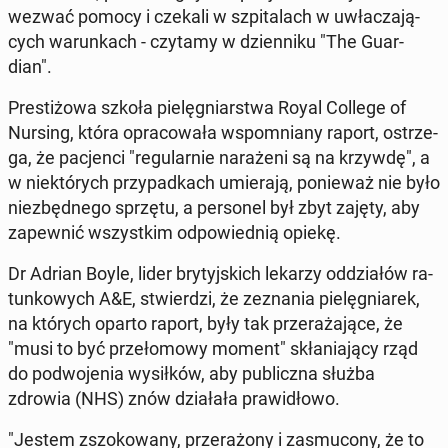
wezwać pomocy i czekali w szpi­ta­lach w uwła­cza­ją­
cych wa­run­kach - czytamy w dzien­ni­ku "The Gu­ar­
dian".
Pre­sti­żo­wa szkoła pie­lę­gniar­stwa Royal College of
Nursing, która opra­co­wa­ła wspo­mnia­ny raport, ostrze­
ga, że pa­cjen­ci "re­gu­lar­nie na­ra­że­ni są na krzywdę", a
w nie­któ­rych przy­pad­kach umie­ra­ją, po­nie­waż nie było
nie­zbęd­ne­go sprzętu, a per­so­nel był zbyt zajęty, aby
za­pew­nić wszyst­kim od­po­wied­nią opiekę.
Dr Adrian Boyle, lider bry­tyj­skich lekarzy od­dzia­łów ra­
tun­ko­wych A&E, stwier­dzi, że ze­zna­nia pie­lę­gnia­rek,
na których oparto raport, były tak prze­ra­ża­ją­ce, że
"musi to być prze­ło­mo­wy moment" skła­nia­ją­cy rząd
do po­dwo­je­nia wy­sił­ków, aby pu­blicz­na służba
zdrowia (NHS) znów dzia­ła­ła pra­wi­dło­wo.
"Jestem zszo­ko­wa­ny, prze­ra­żo­ny i za­smu­co­ny, że to