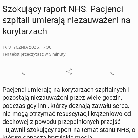
Szo­ku­ją­cy raport NHS: Pa­cjen­ci
szpi­ta­li umie­ra­ją nie­zau­wa­że­ni na
ko­ry­ta­rzach
16 STYCZNIA 2025, 17:30
Ten tekst przeczytasz w 3 minuty
Pa­cjen­ci umie­ra­ją na ko­ry­ta­rzach szpi­tal­nych i
po­zo­sta­ją nie­zau­wa­że­ni przez wiele godzin,
podczas gdy inni, którzy doznają zawału serca,
nie mogą otrzy­mać re­su­scy­ta­cji krą­że­nio­wo-od­
de­cho­wej z powodu prze­peł­nio­nych przejść
- ujawnił szo­ku­ją­cy raport na temat stanu NHS, o
którym donoszą bry­tyj­skie media.