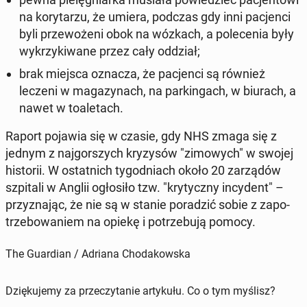
na ko­ry­ta­rzu, że umiera, podczas gdy inni pa­cjen­ci
byli prze­wo­że­ni obok na wózkach, a po­le­ce­nia były
wy­krzy­ki­wa­ne przez cały oddział;
brak miejsca oznacza, że ​​pa­cjen­ci są również
leczeni w ma­ga­zy­nach, na par­kin­gach, w biurach, a
nawet w to­a­le­tach.
Raport pojawia się w czasie, gdy NHS zmaga się z
jednym z naj­gor­szych kry­zy­sów "zi­mo­wych" w swojej
hi­sto­rii. W ostat­nich ty­go­dniach około 20 za­rzą­dów
szpi­ta­li w Anglii ogło­si­ło tzw. "kry­tycz­ny in­cy­dent" –
przy­zna­jąc, że nie są w stanie po­ra­dzić sobie z za­po­
trze­bo­wa­niem na opiekę i po­trze­bu­ją pomocy.
The Guardian / Adriana Chodakowska
Dziękujemy za przeczytanie artykułu. Co o tym myślisz?