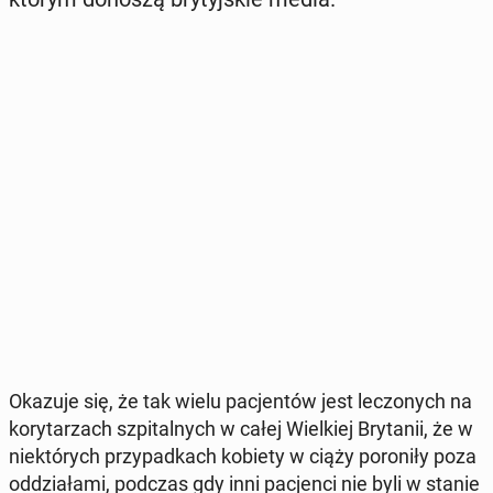
Okazuje się, że tak wielu pa­cjen­tów jest le­czo­nych na
ko­ry­ta­rzach szpi­tal­nych w całej Wiel­kiej Bry­ta­nii, że w
nie­któ­rych przy­pad­kach kobiety w ciąży po­ro­ni­ły poza
od­dzia­ła­mi, podczas gdy inni pa­cjen­ci nie byli w stanie