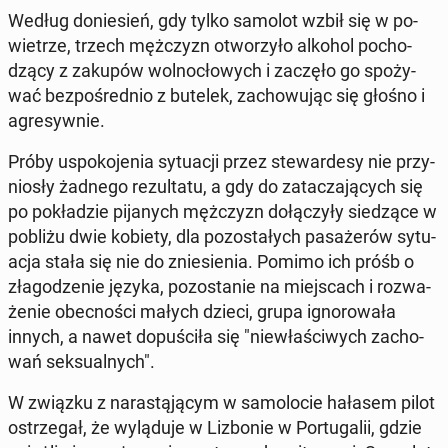
Według do­nie­sień, gdy tylko samolot wzbił się w po­
wie­trze, trzech męż­czyzn otwo­rzy­ło alkohol po­cho­
dzą­cy z zakupów wol­no­cło­wych i zaczęło go spo­ży­
wać bez­po­śred­nio z butelek, za­cho­wu­jąc się głośno i
agre­syw­nie.
Próby uspo­ko­je­nia sy­tu­acji przez ste­war­de­sy nie przy­
nio­sły żadnego re­zul­ta­tu, a gdy do za­ta­cza­ją­cych się
po po­kła­dzie pi­ja­nych męż­czyzn do­łą­czy­ły sie­dzą­ce w
pobliżu dwie kobiety, dla po­zo­sta­łych pa­sa­że­rów sy­tu­
acja stała się nie do znie­sie­nia. Pomimo ich próśb o
zła­go­dze­nie języka, po­zo­sta­nie na miej­scach i roz­wa­
że­nie obec­no­ści małych dzieci, grupa igno­ro­wa­ła
innych, a nawet do­pu­ści­ła się "nie­wła­ści­wych za­cho­
wań sek­su­al­nych".
W związku z na­ra­stą­ją­cym w sa­mo­lo­cie hałasem pilot
ostrze­gał, że wy­lą­du­je w Li­zbo­nie w Por­tu­ga­lii, gdzie