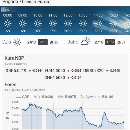
Pogoda
•
London
ZMIANA
Dziś
08:00
09:00
10:00
11:00
12:00
13:00
14:00
15:00
16:
16°C
16°C
16°C
17°C
20°C
21°C
23°C
23°C
24
Dziś
Jutro
24°C
27°C
13°C
13°C
30
31
Kurs NBP
Z DNIA: 6 SIERPNIA
5.0219
4.3050
3.7320
GBP
EUR
USD
-0.0144
-0.0068
-0.0148
4.6080
CHF
-0.0164
Forex
AKTUALIZACJA:
6 SIERPNIA, 08:20