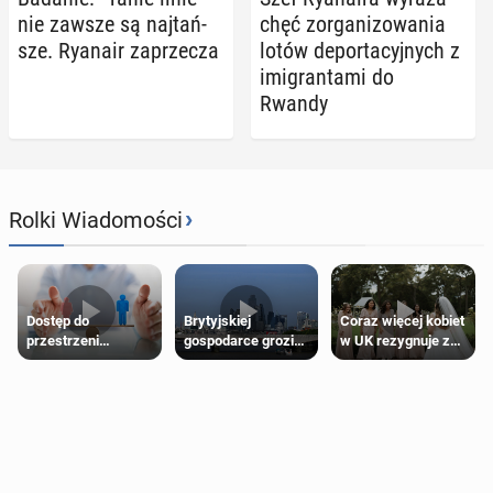
nie zawsze są naj­tań­
chęć zor­ga­ni­zo­wa­nia
sze. Ryanair za­prze­cza
lotów de­por­ta­cyj­nych z
imi­gran­ta­mi do
Rwandy
›
Rolki Wiadomości
Dostęp do
Brytyjskiej
Coraz więcej kobiet
przestrzeni
gospodarce grozi
w UK rezygnuje z
przeznaczonych
recesja, jeśli
roli druhny na
dla jednej płci ma
kryzys na Bliskim
ślubie
opierać się
Wschodzie się
wyłącznie na płci
przedłuży
biologicznej