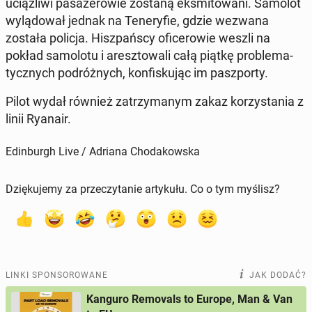
uciąż­li­wi pa­sa­że­ro­wie zostaną eks­mi­to­wa­ni. Samolot
wy­lą­do­wał jednak na Te­ne­ry­fie, gdzie wezwana
została policja. Hisz­pań­scy ofi­ce­ro­wie weszli na
pokład sa­mo­lo­tu i aresz­to­wa­li całą piątkę pro­ble­ma­
tycz­nych po­dróż­nych, kon­fi­sku­jąc im pasz­por­ty.
Pilot wydał również za­trzy­ma­nym zakaz ko­rzy­sta­nia z
linii Ryanair.
Edinburgh Live / Adriana Chodakowska
Dziękujemy za przeczytanie artykułu. Co o tym myślisz?
LINKI SPONSOROWANE
JAK DODAĆ?
Kanguro Removals to Europe, Man & Van