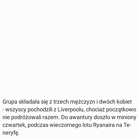
Grupa skła­da­ła się z trzech męż­czyzn i dwóch kobiet
- wszyscy po­cho­dzi­li z Li­ver­po­olu, chociaż po­cząt­ko­wo
nie po­dró­żo­wa­li razem. Do awan­tu­ry doszło w miniony
czwar­tek, podczas wie­czor­ne­go lotu Ry­ana­ira na Te­
ne­ry­fę.