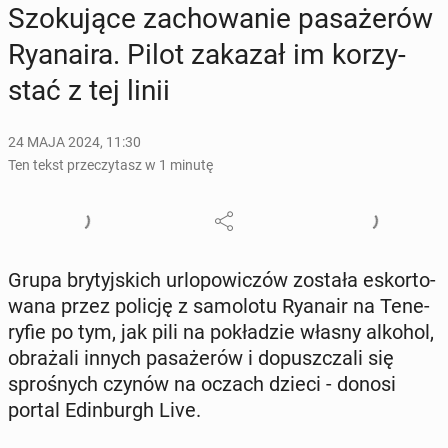
Szo­ku­ją­ce za­cho­wa­nie pa­sa­że­rów
Ry­ana­ira. Pilot zakazał im ko­rzy­
stać z tej linii
24 MAJA 2024, 11:30
Ten tekst przeczytasz w 1 minutę
Grupa bry­tyj­skich urlo­po­wi­czów została eskor­to­
wa­na przez policję z sa­mo­lo­tu Ryanair na Te­ne­
ry­fie po tym, jak pili na po­kła­dzie własny alkohol,
ob­ra­ża­li innych pa­sa­że­rów i do­pusz­cza­li się
spro­śnych czynów na oczach dzieci - donosi
portal Edin­burgh Live.