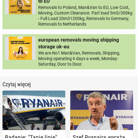
to EU
Removals to Poland, Man&Van to EU, Low Cost,
Moving, Custom Clearance. Part load 5m3/300kg
- Full Load 20m31200kg, Removals to Germany,
Removals to Netherlands
european removals moving shipping
storage uk-eu
We are No1 Man&Van, Removals, Shipping,
Moving operating 6 days a week, Monday-
Saturday, Door to Door.
Czytaj więcej
Badanie: "Tanie linie"
Szef Ry­ana­ira wyraża