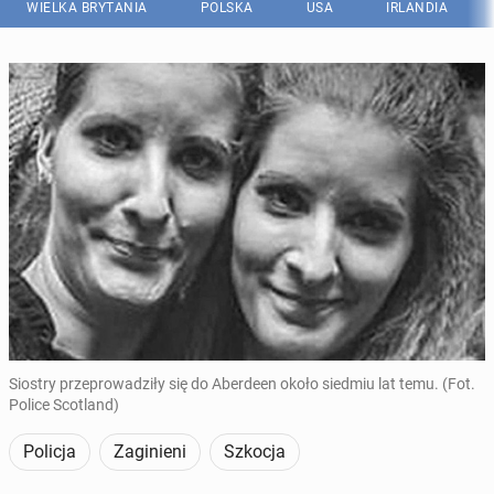
WIELKA BRYTANIA
POLSKA
USA
IRLANDIA
Siostry przeprowadziły się do Aberdeen około siedmiu lat temu. (Fot.
Police Scotland)
Policja
Zaginieni
Szkocja