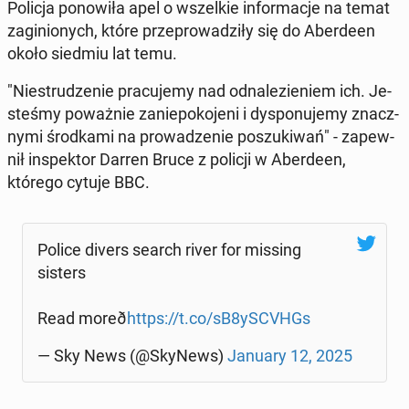
Policja po­no­wi­ła apel o wszel­kie in­for­ma­cje na temat
za­gi­nio­nych, które prze­pro­wa­dzi­ły się do Aber­de­en
około siedmiu lat temu.
"Nie­stru­dze­nie pra­cu­je­my nad od­na­le­zie­niem ich. Je­
ste­śmy po­waż­nie za­nie­po­ko­je­ni i dys­po­nu­je­my znacz­
ny­mi środ­ka­mi na pro­wa­dze­nie po­szu­ki­wań" - za­pew­
nił in­spek­tor Darren Bruce z policji w Aber­de­en,
którego cytuje BBC.
Police divers search river for missing
sisters
Read mo­re­ð
https://t.co/sB8ySCVHGs
— Sky News (@SkyNews)
January 12, 2025