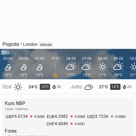
Pogoda
•
London
ZMIANA
Dziś
03:00
04:00
05:00
05:33
06:00
07:00
08:00
09:00
10:
13°C
13°C
13°C
13°C
15°C
17°C
19°C
21
Dziś
Jutro
24°C
27°C
13°C
14°C
26
23
Kurs NBP
Z DNIA: 7 SIERPNIA
5.0134
4.2982
3.7236
GBP
EUR
USD
-0.0085
-0.0068
-0.0084
4.6049
CHF
-0.0031
Forex