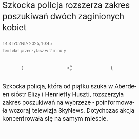
Szkocka policja roz­sze­rza zakres
po­szu­ki­wań dwóch za­gi­nio­nych
kobiet
14 STYCZNIA 2025, 10:45
Ten tekst przeczytasz w 2 minuty
Szkocka policja, która od piątku szuka w Aber­de­
en sióstr Elizy i Hen­riet­ty Huszti, roz­sze­rzy­ła
zakres po­szu­ki­wań na wy­brze­że - po­in­for­mo­wa­
ła wczoraj te­le­wi­zja SkyNews. Do­tych­czas akcja
kon­cen­tro­wa­ła się na samym mieście.