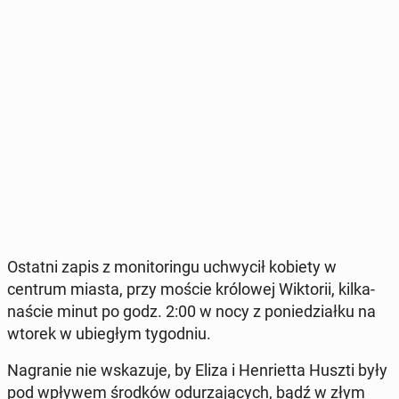
Ostatni zapis z mo­ni­to­rin­gu uchwy­cił kobiety w
centrum miasta, przy moście kró­lo­wej Wik­to­rii, kil­ka­
na­ście minut po godz. 2:00 w nocy z po­nie­dział­ku na
wtorek w ubie­głym ty­go­dniu.
Na­gra­nie nie wska­zu­je, by Eliza i Hen­riet­ta Huszti były
pod wpływem środków odu­rza­ją­cych, bądź w złym