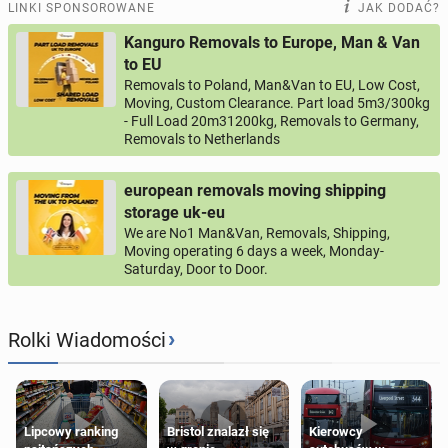
LINKI SPONSOROWANE
JAK DODAĆ?
Kanguro Removals to Europe, Man & Van
to EU
Removals to Poland, Man&Van to EU, Low Cost,
Moving, Custom Clearance. Part load 5m3/300kg
- Full Load 20m31200kg, Removals to Germany,
Removals to Netherlands
european removals moving shipping
storage uk-eu
We are No1 Man&Van, Removals, Shipping,
Moving operating 6 days a week, Monday-
Saturday, Door to Door.
›
Rolki Wiadomości
Lipcowy ranking
Bristol znalazł się
Kierowcy