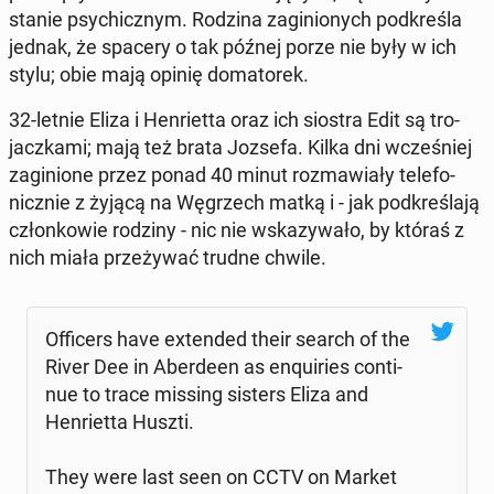
stanie psy­chicz­nym. Rodzina za­gi­nio­nych pod­kre­śla
jednak, że spacery o tak późnej porze nie były w ich
stylu; obie mają opinię do­ma­to­rek.
32-letnie Eliza i Hen­riet­ta oraz ich siostra Edit są tro­
jacz­ka­mi; mają też brata Jozsefa. Kilka dni wcze­śniej
za­gi­nio­ne przez ponad 40 minut roz­ma­wia­ły te­le­fo­
nicz­nie z żyjącą na Wę­grzech matką i - jak pod­kre­śla­ją
człon­ko­wie rodziny - nic nie wska­zy­wa­ło, by któraś z
nich miała prze­ży­wać trudne chwile.
Of­fi­cers have exten­ded their search of the
River Dee in Aber­de­en as enqu­iries con­ti­
nue to trace missing sisters Eliza and
Hen­riet­ta Huszti.
They were last seen on CCTV on Market