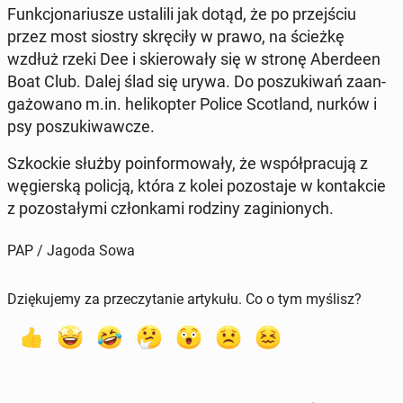
Funk­cjo­na­riu­sze usta­li­li jak dotąd, że po przej­ściu
przez most siostry skrę­ci­ły w prawo, na ścieżkę
wzdłuż rzeki Dee i skie­ro­wa­ły się w stronę Aber­de­en
Boat Club. Dalej ślad się urywa. Do po­szu­ki­wań za­an­
ga­żo­wa­no m.in. he­li­kop­ter Police Sco­tland, nurków i
psy po­szu­ki­waw­cze.
Szkoc­kie służby po­in­for­mo­wa­ły, że współ­pra­cu­ją z
wę­gier­ską policją, która z kolei po­zo­sta­je w kon­tak­cie
z po­zo­sta­ły­mi człon­ka­mi rodziny za­gi­nio­nych.
PAP / Jagoda Sowa
Dziękujemy za przeczytanie artykułu. Co o tym myślisz?