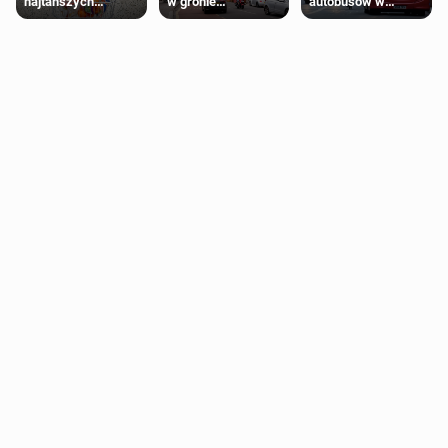
najtańszych
w gronie
autobusów w
supermarketów
najlepszych
Londynie
kierunków podróży
zapowiadają strajki
na świecie