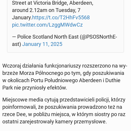
Street at Vic­to­ria Bridge, Aber­de­en,
around 2.12am on Tuesday, 7
January.
https://t.co/T2HhFv5568
pic.twitter.com/Lzg­gMW­dwCz
— Police Sco­tland North East (@PSO­SNor­thE­
ast)
January 11, 2025
Wczoraj dzia­ła­nia funk­cjo­na­riu­szy roz­sze­rzo­no na wy­
brze­że Morza Pół­noc­ne­go po tym, gdy po­szu­ki­wa­nia
w oko­li­cach Portu Po­łu­dnio­we­go Aber­de­en i Duthie
Park nie przy­nio­sły efektów.
Miej­sco­we media cytują przed­sta­wi­cie­li policji, którzy
po­in­for­mo­wa­li, że po­szu­ki­wa­nia pro­wa­dzo­no też na
rzece Dee, w pobliżu miejsca, w którym siostry po raz
ostatni za­re­je­stro­wa­ły kamery prze­my­sło­we.