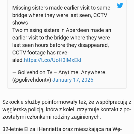
Missing sisters made earlier visit to same
bridge where they were last seen, CCTV
shows
Two missing sisters in Aber­de­en made an
earlier visit to the bridge where they were
last seen hours before they di­sap­pe­ared,
CCTV footage has re­ve­
aled.
https://t.co/UoH3lMxEkl
— Go­li­vehd on Tv – Anytime. Any­whe­re.
(@go­li­veh­dontv)
January 17, 2025
Szkoc­kie służby po­in­for­mo­wa­ły też, że współ­pra­cu­ją z
wę­gier­ską policją, która z kolei utrzy­mu­je kontakt z po­
zo­sta­ły­mi człon­ka­mi rodziny za­gi­nio­nych.
32-letnie Eliza i Hen­riet­ta oraz miesz­ka­ją­ca na Wę­