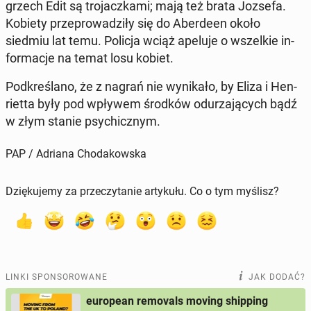
grzech Edit są tro­jacz­ka­mi; mają też brata Jozsefa.
Kobiety prze­pro­wa­dzi­ły się do Aber­de­en około
siedmiu lat temu. Policja wciąż apeluje o wszel­kie in­
for­ma­cje na temat losu kobiet.
Pod­kre­śla­no, że z nagrań nie wy­ni­ka­ło, by Eliza i Hen­
riet­ta były pod wpływem środków odu­rza­ją­cych bądź
w złym stanie psy­chicz­nym.
PAP / Adriana Chodakowska
Dziękujemy za przeczytanie artykułu. Co o tym myślisz?
LINKI SPONSOROWANE
JAK DODAĆ?
european removals moving shipping