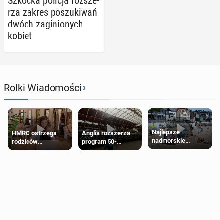
Szkocka policja roz­sze­
rza zakres po­szu­ki­wań
dwóch za­gi­nio­nych
kobiet
›
Rolki Wiadomości
Najlepsze
HMRC ostrzega
Anglia rozszerza
nadmorskie
rodziców
program 50-
miasteczko blisko
pobierających Child
procentowych
Londynu
Benefit. Mogą być
zniżek kolejowych
zobowiązani do
na 18-latków
zwrotu zasiłku