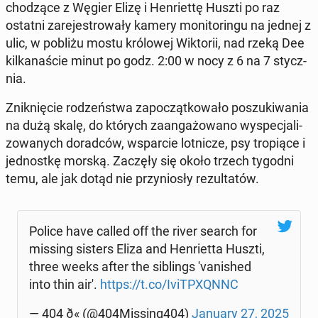
cho­dzą­ce z Węgier Elizę i Hen­riet­tę Huszti po raz
ostatni za­re­je­stro­wa­ły kamery mo­ni­to­rin­gu na jednej z
ulic, w pobliżu mostu kró­lo­wej Wik­to­rii, nad rzeką Dee
kil­ka­na­ście minut po godz. 2:00 w nocy z 6 na 7 stycz­
nia.
Znik­nię­cie ro­dzeń­stwa za­po­cząt­ko­wa­ło po­szu­ki­wa­nia
na dużą skalę, do których za­an­ga­żo­wa­no wy­spe­cja­li­
zo­wa­nych do­rad­ców, wspar­cie lot­ni­cze, psy tro­pią­ce i
jed­nost­kę morską. Zaczęły się około trzech tygodni
temu, ale jak dotąd nie przy­nio­sły re­zul­ta­tów.
Police have called off the river search for
missing sisters Eliza and Hen­riet­ta Huszti,
three weeks after the si­blings 'va­ni­shed
into thin air'.
https://t.co/IviT­PXQNNC
— 404 ð« (@404Missing404)
January 27, 2025