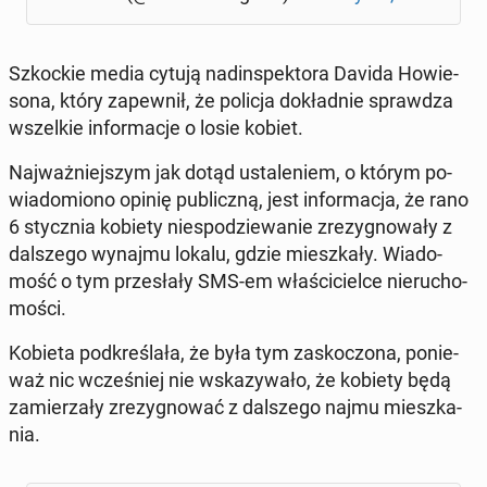
Szkoc­kie media cytują nad­in­spek­to­ra Davida Ho­wie­
so­na, który za­pew­nił, że policja do­kład­nie spraw­dza
wszel­kie in­for­ma­cje o losie kobiet.
Naj­waż­niej­szym jak dotąd usta­le­niem, o którym po­
wia­do­mio­no opinię pu­blicz­ną, jest in­for­ma­cja, że rano
6 stycz­nia kobiety nie­spo­dzie­wa­nie zre­zy­gno­wa­ły z
dal­sze­go wynajmu lokalu, gdzie miesz­ka­ły. Wia­do­
mość o tym prze­sła­ły SMS-em wła­ści­ciel­ce nie­ru­cho­
mo­ści.
Kobieta pod­kre­śla­ła, że była tym za­sko­czo­na, po­nie­
waż nic wcze­śniej nie wska­zy­wa­ło, że kobiety będą
za­mie­rza­ły zre­zy­gno­wać z dal­sze­go najmu miesz­ka­
nia.