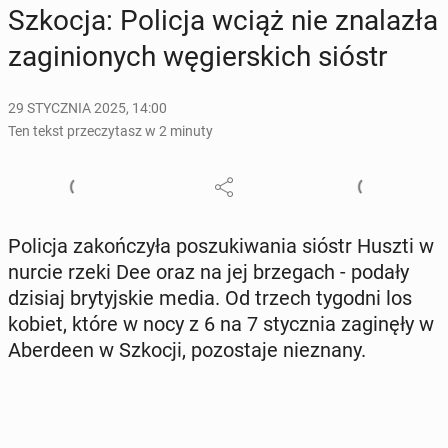
Szkocja: Policja wciąż nie zna­la­zła
za­gi­nio­nych wę­gier­skich sióstr
29 STYCZNIA 2025, 14:00
Ten tekst przeczytasz w 2 minuty
Policja za­koń­czy­ła po­szu­ki­wa­nia sióstr Huszti w
nurcie rzeki Dee oraz na jej brze­gach - podały
dzisiaj bry­tyj­skie media. Od trzech tygodni los
kobiet, które w nocy z 6 na 7 stycz­nia za­gi­nę­ły w
Aber­de­en w Szkocji, po­zo­sta­je nie­zna­ny.