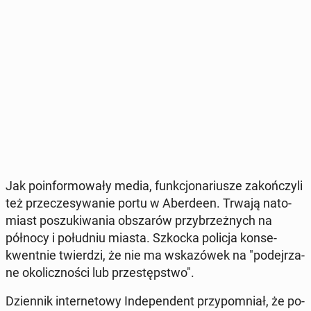
Jak po­in­for­mo­wa­ły media, funk­cjo­na­riu­sze za­koń­czy­li
też prze­cze­sy­wa­nie portu w Aber­de­en. Trwają na­to­
miast po­szu­ki­wa­nia ob­sza­rów przy­brzeż­nych na
północy i po­łu­dniu miasta. Szkocka policja kon­se­
kwent­nie twier­dzi, że nie ma wska­zó­wek na "po­dej­rza­
ne oko­licz­no­ści lub prze­stęp­stwo".
Dzien­nik in­ter­ne­to­wy In­de­pen­dent przy­po­mniał, że po­