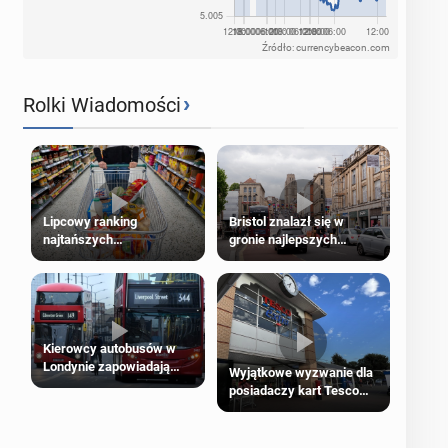
Źródło: currencybeacon.com
›
Rolki Wiadomości
Lipcowy ranking
Bristol znalazł się w
najtańszych
gronie najlepszych
supermarketów
kierunków podróży na
świecie
Kierowcy autobusów w
Londynie zapowiadają
Wyjątkowe wyzwanie dla
strajki
posiadaczy kart Tesco
Clubcard!