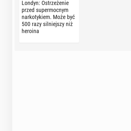
Londyn: Ostrze­że­nie
przed su­per­moc­nym
nar­ko­ty­kiem. Może być
500 razy sil­niej­szy niż
heroina