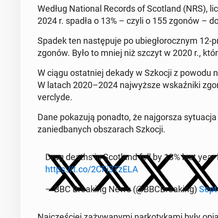
Według Na­tio­nal Records of Sco­tland (NRS), l
2024 r. spadła o 13% – czyli o 155 zgonów – d
Spadek ten na­stę­pu­je po ubie­gło­rocz­nym 12-pr
zgonów. Było to mniej niż szczyt w 2020 r., któ
W ciągu ostat­niej dekady w Szkocji z powodu na
W latach 2020–2024 naj­wyż­sze wskaź­ni­ki zgo
verc­ly­de.
Dane po­ka­zu­ją ponadto, że naj­gor­sza sy­tu­acj
za­nie­dba­nych ob­sza­rach Szkocji.
Drug deaths in Sco­tland fell by 13% last year 
https://t.co/2CFi3TzELA
— BBC Bre­aking News (@BBC­Bre­aking)
Sep­
Naj­czę­ściej za­ży­wa­ny­mi nar­ko­ty­ka­mi były o