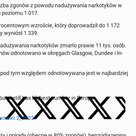
iczba zgonów z powodu nad­uży­wa­nia nar­ko­ty­ków w
o poziomu 1 017.
o­cen­to­wym wzro­ście, który do­pro­wa­dził do 1 172
ry wyniósł 1 339.
d­uży­wa­nia nar­ko­ty­ków zmarło prawie 11 tys. osób.
nów od­no­to­wa­no w okrę­gach Glasgow, Dundee i In­
a pod tym wzglę­dem od­no­to­wy­wa­na jest w naj­bar­dziej
but it still has highest number in Europe
tem­ber 2, 2025
piaty i opioidy (obecne w 80% zgonów), ben­zo­dia­ze­pi­ny