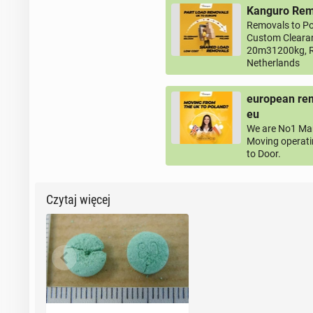
Kanguro Remo
Removals to Po
Custom Clearan
20m31200kg, R
Netherlands
european rem
eu
We are No1 Man
Moving operati
to Door.
Czytaj więcej