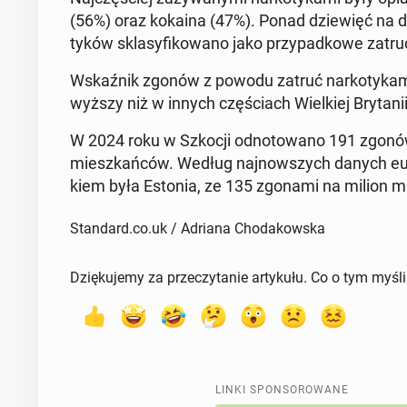
(56%) oraz kokaina (47%). Ponad dzie­więć na d
ty­ków skla­sy­fi­ko­wa­no jako przy­pad­ko­we za­tr
Wskaź­nik zgonów z powodu zatruć nar­ko­ty­ka­
wyższy niż w innych czę­ściach Wiel­kiej Bry­ta­nii
W 2024 roku w Szkocji od­no­to­wa­no 191 zgonów
miesz­kań­ców. Według naj­now­szych danych eu­ro
kiem była Estonia, ze 135 zgonami na milion m
Standard.co.uk / Adriana Chodakowska
Dziękujemy za przeczytanie artykułu. Co o tym myśl
LINKI SPONSOROWANE