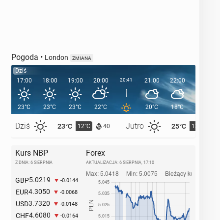
Pogoda
•
London
ZMIANA
Dziś
17:00
18:00
19:00
20:00
20:41
21:00
22:00
23:00
23°C
23°C
23°C
22°C
20°C
18°C
16°C
Dziś
Jutro
23°C
25°C
12°C
13°C
40
Kurs NBP
Forex
Z DNIA: 6 SIERPNIA
AKTUALIZACJA:
6 SIERPNIA, 17:10
5.0219
GBP
-0.0144
4.3050
EUR
-0.0068
3.7320
USD
-0.0148
4.6080
CHF
-0.0164