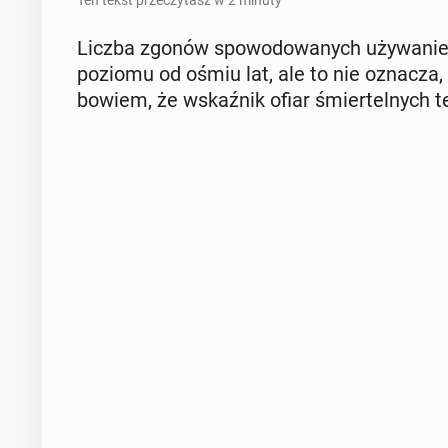
Ten tekst przeczytasz w 2 minuty
Liczba zgonów spo­wo­do­wa­nych uży­wa­niem
poziomu od ośmiu lat, ale to nie oznacza, 
bowiem, że wskaź­nik ofiar śmier­tel­nych te