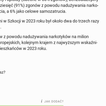
zie­sięć (91%) zgonów z powodu nad­uży­wa­nia nar­ko­
u­cia, a 6% jako celowe sa­mo­za­tru­cia.
mi w Szkocji w 2023 roku był około dwa do trzech razy
.
 z powodu nad­uży­wa­nia nar­ko­ty­ków na milion
­pej­skich, ko­lej­nym krajem z naj­wyż­szym wskaź­ni­
iesz­kań­ców w 2023 roku.
isz?
JAK DODAĆ?