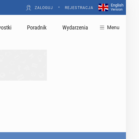
English
•
ZALOGUJ
REJESTRACJA
Version
ostki
Poradnik
Wydarzenia
Menu