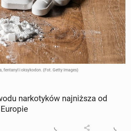
a, fentanyl i oksykodon. (Fot. Getty Images)
u nar­ko­ty­ków naj­niż­sza od
w Europie