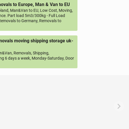
vals to Europe, Man & Van to EU
land, Man&Van to EU, Low Cost, Moving,
ce. Part load 5m3/300kg - Full Load
emovals to Germany, Removals to
ovals moving shipping storage uk-
&Van, Removals, Shipping,
ng 6 days a week, Monday-Saturday, Door