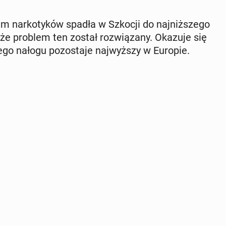
 nar­ko­ty­ków spadła w Szkocji do naj­niż­sze­go
że problem ten został roz­wią­za­ny. Okazuje się
go nałogu po­zo­sta­je naj­wyż­szy w Europie.