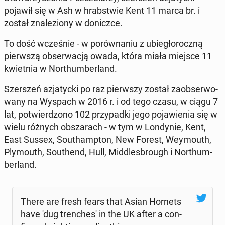
pojawił się w Ash w hrab­stwie Kent 11 marca br. i
został zna­le­zio­ny w do­nicz­ce.
To dość wcze­śnie - w po­rów­na­niu z ubie­gło­rocz­ną
pierw­szą ob­ser­wa­cją owada, która miała miejsce 11
kwiet­nia w Nor­thum­ber­land.
Szer­szeń azja­tyc­ki po raz pierw­szy został za­ob­ser­wo­
wa­ny na Wyspach w 2016 r. i od tego czasu, w ciągu 7
lat, po­twier­dzo­no 102 przy­pad­ki jego po­ja­wie­nia się w
wielu różnych ob­sza­rach - w tym w Lon­dy­nie, Kent,
East Sussex, So­uthamp­ton, New Forest, Wey­mo­uth,
Ply­mo­uth, So­uthend, Hull, Mid­dles­bro­ugh i Nor­thum­
ber­land.
There are fresh fears that Asian Hornets
have 'dug tren­che­s' in the UK after a con­