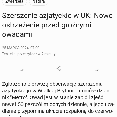
Zwierzęta
Natura
Szer­sze­nie azja­tyc­kie w UK: Nowe
ostrze­że­nie przed groź­ny­mi
owadami
25 MARCA 2024, 07:00
Ten tekst przeczytasz w 2 minuty
Zgło­szo­no pierw­szą ob­ser­wa­cję szer­sze­nia
azja­tyc­kie­go w Wiel­kiej Bry­ta­nii - doniósł dzien­
nik "Metro". Owad jest w stanie zabić i zjeść
nawet 50 pszczół miod­nych dzien­nie, a jego użą­
dle­nie przy­po­mi­na ukłucie roz­pa­lo­ną do czer­wo­