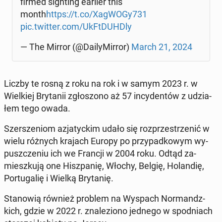
fir­med si­gh­ting earlier this
month
https://t.co/XagWOGy731
pic.twitter.com/UkFt­DUH­Dly
— The Mirror (@Da­ily­Mir­ror)
March 21, 2024
Liczby te rosną z roku na rok i w samym 2023 r. w
Wiel­kiej Bry­ta­nii zgło­szo­no aż 57 in­cy­den­tów z udzia­
łem tego owada.
Szer­sze­niom azja­tyc­kim udało się roz­prze­strze­nić w
wielu różnych krajach Europy po przy­pad­ko­wym wy­
pusz­cze­niu ich we Francji w 2004 roku. Odtąd za­
miesz­ku­ją one Hisz­pa­nię, Włochy, Belgię, Ho­lan­dię,
Por­tu­ga­lię i Wielką Bry­ta­nię.
Sta­no­wią również problem na Wyspach Nor­mandz­
kich, gdzie w 2022 r. zna­le­zio­no jednego w spodniach