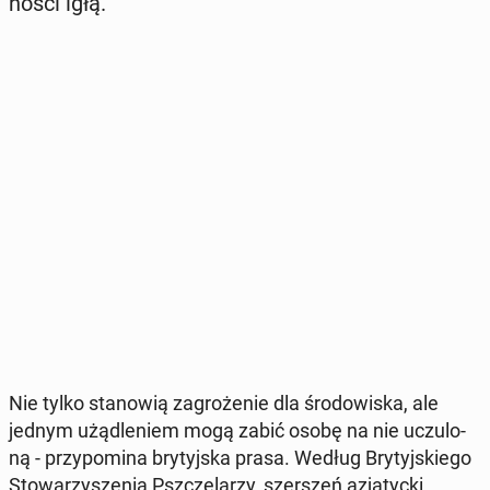
no­ści igłą.
Nie tylko sta­no­wią za­gro­że­nie dla śro­do­wi­ska, ale
jednym użą­dle­niem mogą zabić osobę na nie uczu­lo­
ną - przy­po­mi­na bry­tyj­ska prasa. Według Bry­tyj­skie­go
Sto­wa­rzy­sze­nia Psz­cze­la­rzy, szer­szeń azja­tyc­ki