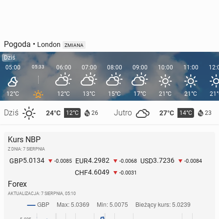
Pogoda
•
London
ZMIANA
Dziś
05:00
05:33
06:00
07:00
08:00
09:00
10:00
11:00
12:
12°C
12°C
13°C
15°C
17°C
21°C
21°C
21
Dziś
Jutro
24°C
27°C
12°C
14°C
26
23
Kurs NBP
Z DNIA: 7 SIERPNIA
5.0134
4.2982
3.7236
GBP
EUR
USD
-0.0085
-0.0068
-0.0084
4.6049
CHF
-0.0031
Forex
AKTUALIZACJA:
7 SIERPNIA, 05:10