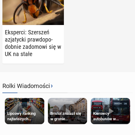
Eks­per­ci: Szer­szeń
azja­tyc­ki praw­do­po­
dob­nie za­do­mo­wi się w
UK na stałe
›
Rolki Wiadomości
Lipcowy ranking
Bristol znalazł się
Kierowcy
najtańszych
w gronie
autobusów w
supermarketów
najlepszych
Londynie
kierunków podróży
zapowiadają strajki