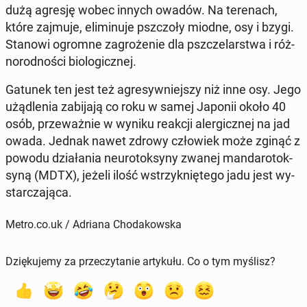
dużą agresję wobec innych owadów. Na te­re­nach,
które zajmuje, eli­mi­nu­je psz­czo­ły miodne, osy i bzygi.
Stanowi ogromne za­gro­że­nie dla psz­cze­lar­stwa i róż­
no­rod­no­ści bio­lo­gicz­nej.
Gatunek ten jest też agre­syw­niej­szy niż inne osy. Jego
użą­dle­nia za­bi­ja­ją co roku w samej Japonii około 40
osób, prze­waż­nie w wyniku reakcji aler­gicz­nej na jad
owada. Jednak nawet zdrowy czło­wiek może zginąć z
powodu dzia­ła­nia neu­ro­tok­sy­ny zwanej man­da­ro­tok­
sy­ną (MDTX), jeżeli ilość wstrzyk­nię­te­go jadu jest wy­
star­cza­ją­ca.
Metro.co.uk / Adriana Chodakowska
Dziękujemy za przeczytanie artykułu. Co o tym myślisz?