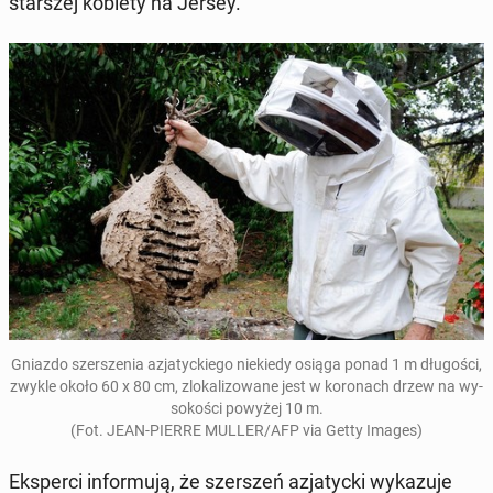
star­szej kobiety na Jersey.
Gniazdo szer­sze­nia azja­tyc­kie­go nie­kie­dy osiąga ponad 1 m dłu­go­ści,
zwykle około 60 x 80 cm, zlo­ka­li­zo­wa­ne jest w ko­ro­nach drzew na wy­
so­ko­ści powyżej 10 m.
(Fot. JEAN-PIERRE MULLER/AFP via Getty Images)
Eks­per­ci in­for­mu­ją, że szer­szeń azja­tyc­ki wy­ka­zu­je