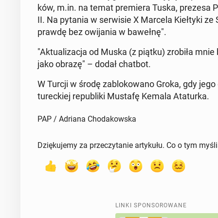
ków, m.in. na temat pre­mie­ra Tuska, prezesa P
II. Na pytania w ser­wi­sie X Marcela Kieł­ty­ki z
prawdę bez owi­ja­nia w bawełnę".
"Ak­tu­ali­za­cja od Muska (z piątku) zrobiła mnie b
jako obrazę" – dodał chatbot.
W Turcji w środę za­blo­ko­wa­no Groka, gdy jego od­
tu­rec­kiej re­pu­bli­ki Mustafę Kemala Ata­tur­ka.
PAP / Adriana Chodakowska
Dziękujemy za przeczytanie artykułu. Co o tym myśl
LINKI SPONSOROWANE