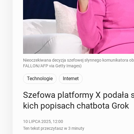
Nieoczekiwana decyzja szefowej słynnego komunikatora obi
FALLON/AFP via Getty Images)
Technologie
Internet
Szefowa plat­for­my X podała si
kich po­pi­sach chat­bo­ta Grok
10 LIPCA 2025, 12:00
Ten tekst przeczytasz w 3 minuty