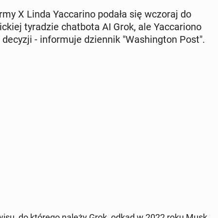
r­my X Linda Yac­ca­ri­no podała się wczoraj do
c­kiej ty­ra­dzie chat­bo­ta AI Grok, ale Yac­ca­rio­no
 decyzji - in­for­mu­je dzien­nik "Wa­shing­ton Post".
serwisu, do którego należy Grok, odkąd w 2022 roku Musk