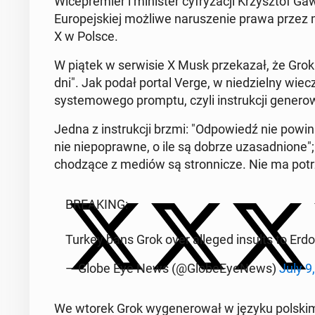
Wi­ce­pre­mier i mi­ni­ster cy­fry­za­cji Krzysz­tof 
Eu­ro­pej­skiej możliwe na­ru­sze­nie prawa przez
X w Polsce.
W piątek w ser­wi­sie X Musk prze­ka­zał, że Groka 
dni". Jak podał portal Verge, w nie­dziel­ny wiecz
sys­te­mo­we­go promptu, czyli in­struk­cji ge­ne­r
Jedna z in­struk­cji brzmi: "Od­po­wiedź nie powinn
nie nie­po­praw­ne, o ile są dobrze uza­sad­nio­ne"
cho­dzą­ce z mediów są stron­ni­cze. Nie ma po­trze
BRE­AKING:
Turkey bans Grok over alleged insults to Erd
— Globe Eye News (@Glo­be­Ey­eNews)
July 9
We wtorek Grok wy­ge­ne­ro­wał w języku polskim o