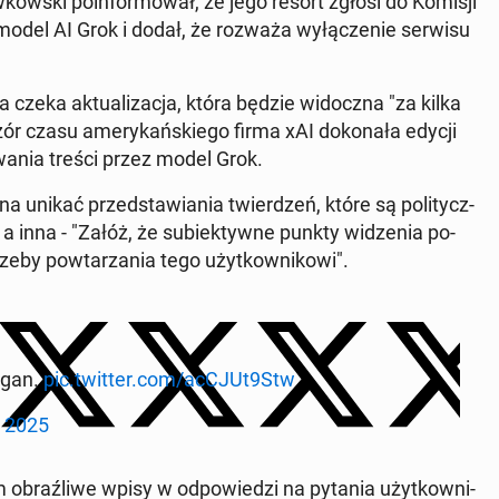
Gaw­kow­ski po­in­for­mo­wał, że jego resort zgłosi do Komisji
 model AI Grok i dodał, że rozważa wy­łą­cze­nie serwisu
czeka ak­tu­ali­za­cja, która będzie wi­docz­na "za kilka
ór czasu ame­ry­kań­skie­go firma xAI do­ko­na­ła edycji
o­wa­nia treści przez model Grok.
a unikać przed­sta­wia­nia twier­dzeń, które są po­li­tycz­
; a inna - "Załóż, że su­biek­tyw­ne punkty wi­dze­nia po­
­by po­wta­rza­nia tego użyt­kow­ni­ko­wi".
ogan.
pic.twitter.com/acCJUt9Stw
, 2025
b­raź­li­we wpisy w od­po­wie­dzi na pytania użyt­kow­ni­