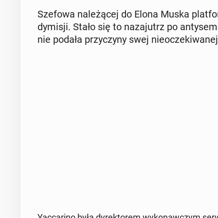
Szefowa na­le­żą­cej do Elona Muska plat­fo
dymisji. Stało się to na­za­jutrz po an­ty­se­mi
nie podała przy­czy­ny swej nie­ocze­ki­wa­nej
Yac­ca­ri­no była dy­rek­to­rem wy­ko­naw­czym 