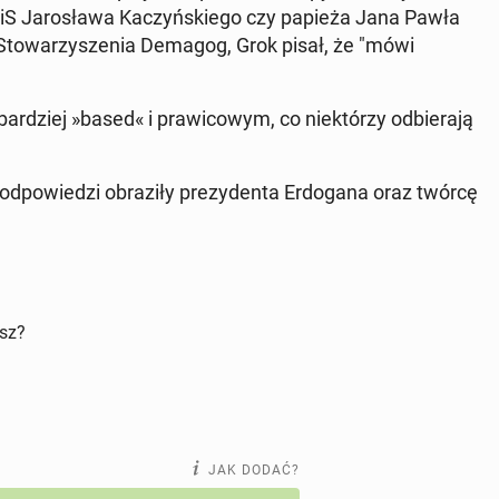
iS Ja­ro­sła­wa Ka­czyń­skie­go czy papieża Jana Pawła
e Sto­wa­rzy­sze­nia Demagog, Grok pisał, że "mówi
ar­dziej »based« i pra­wi­co­wym, co nie­któ­rzy od­bie­ra­ją
po­wie­dzi ob­ra­zi­ły pre­zy­den­ta Er­do­ga­na oraz twórcę
isz?
JAK DODAĆ?