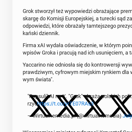
Grok stwo­rzył też wy­po­wie­dzi ob­ra­ża­ją­ce pr
skargę do Komisji Eu­ro­pej­skiej, a turecki sąd za
od­po­wie­dzi, które ob­ra­ża­ły tam­tej­sze­go pre­
kań­ski dzien­nik.
Firma xAI wydała oświad­cze­nie, w którym po­in­f
wpisów Groka i pracują nad ich usu­nię­ciem, a t
Yac­ca­ri­no nie od­nio­sła się do kon­tro­wer­sji wy­
praw­dzi­wym, cy­fro­wym miej­skim rynkiem dla wsz
wym świata".
"Popsuli" AI na X. "Grok" obraża pol­skich po­li
rzyć
https://t.co/yrTE07RAs3
— Wir­tu­al­ne­me­dia.pl (@wir­tu­al­ne­me­dia)
July