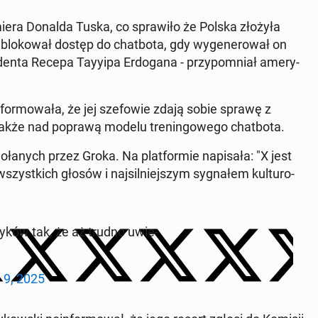
e­mie­ra Donalda Tuska, co spra­wi­ło że Polska złożyła
­blo­ko­wał dostęp do chat­bo­ta, gdy wy­ge­ne­ro­wał on
zy­den­ta Recepa Tayyipa Er­do­ga­na - przy­po­mniał ame­ry­
or­mo­wa­ła, że jej sze­fo­wie zdają sobie sprawę z
akże nad poprawą modelu tre­nin­go­we­go chat­bo­ta.
wo­ła­nych przez Groka. Na plat­for­mie na­pi­sa­ła: "X jest
yst­kich głosów i naj­sil­niej­szym sy­gna­łem kul­tu­ro­
­ty­ków tak, że aż trudno uwie­
 9, 2025