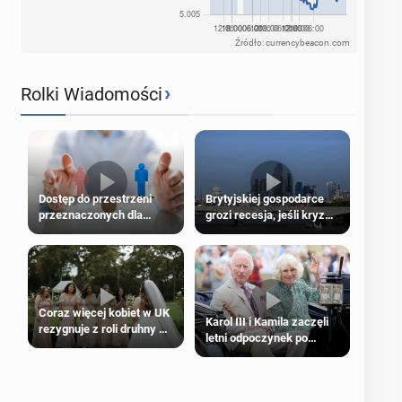
Źródło: currencybeacon.com
›
Rolki Wiadomości
Dostęp do przestrzeni
Brytyjskiej gospodarce
przeznaczonych dla
grozi recesja, jeśli kryzys
jednej płci ma opierać się
na Bliskim Wschodzie się
wyłącznie na płci
przedłuży
biologicznej
Coraz więcej kobiet w UK
Karol III i Kamila zaczęli
rezygnuje z roli druhny na
letni odpoczynek po
ślubie
Igrzyskach Wspólnoty w
Glasgow