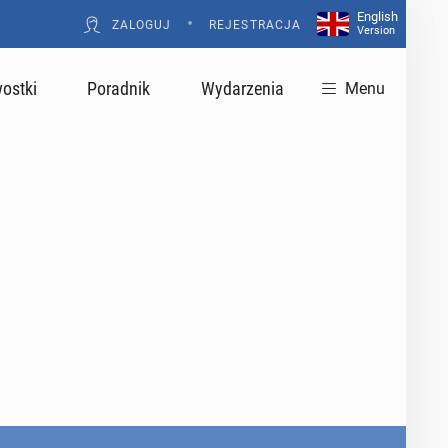
English
•
ZALOGUJ
REJESTRACJA
Version
ostki
Poradnik
Wydarzenia
Menu