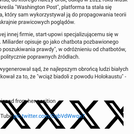
kre­śla "Wa­shing­ton Post", plat­for­ma ta stała się
a, który sam wy­ko­rzy­sty­wał ją do pro­pa­go­wa­nia teorii
skraj­nie pra­wi­co­wych po­glą­dów.
 innej firmie, start-upowi spe­cja­li­zu­ją­ce­mu się w
oka. Mi­liar­der opisuje go jako chat­bo­ta po­zba­wio­ne­go
­go po­szu­ki­wa­nia prawdy", w od­róż­nie­niu od chat­bo­tów,
po­li­tycz­nie po­praw­nych źró­dłach.
wy­ge­ne­ro­wał sąd, że naj­lep­szym obrońcą ludzi białych
y­ko­wał za to, że "wciąż biadoli z powodu Ho­lo­kau­stu" -
i­gned from her po­si­tion
ouTube
pic.twitter.com/OqbVdW­wqa7