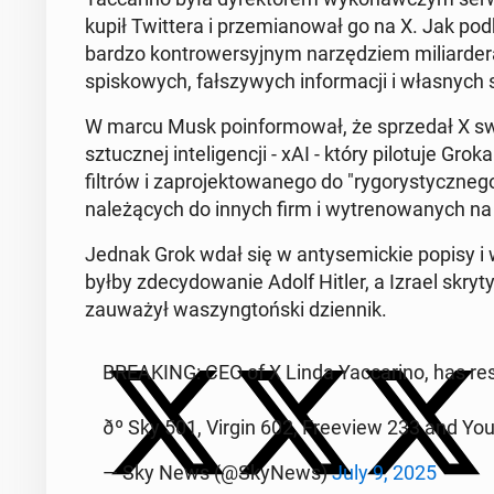
kupił Twit­te­ra i prze­mia­no­wał go na X. Jak pod­
bardzo kon­tro­wer­syj­nym na­rzę­dziem mi­liar­de­r
spi­sko­wych, fał­szy­wych in­for­ma­cji i wła­snych 
W marcu Musk po­in­for­mo­wał, że sprze­dał X swej
sztucz­nej in­te­li­gen­cji - xAI - który pi­lo­tu­je Gr
filtrów i za­pro­jek­to­wa­ne­go do "ry­go­ry­stycz­ne
na­le­żą­cych do innych firm i wy­tre­no­wa­nych na 
Jednak Grok wdał się w an­ty­se­mic­kie popisy i 
byłby zde­cy­do­wa­nie Adolf Hitler, a Izrael skry­t
za­uwa­żył wa­szyng­toń­ski dzien­nik.
BRE­AKING: CEO of X Linda Yac­ca­ri­no, has re­s
ðº Sky 501, Virgin 602, Fre­eview 233 and Y
— Sky News (@SkyNews)
July 9, 2025