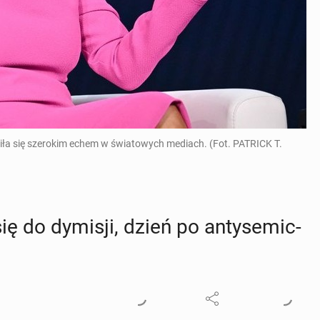
ła się szerokim echem w światowych mediach. (Fot. PATRICK T.
ę do dymisji, dzień po an­ty­se­mic­