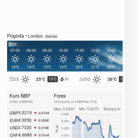
Pogoda
•
London
ZMIANA
Dziś
07:00
08:00
09:00
10:00
11:00
12:00
13:00
14:00
14°C
14°C
15°C
16°C
18°C
21°C
21°C
22°C
Dziś
Jutro
25°C
26°C
13°C
13°C
31
Kurs NBP
Forex
Z DNIA: 6 SIERPNIA
AKTUALIZACJA:
6 SIERPNIA, 07:20
5.0219
GBP
-0.0144
4.3050
EUR
-0.0068
3.7320
USD
-0.0148
4.6080
CHF
-0.0164