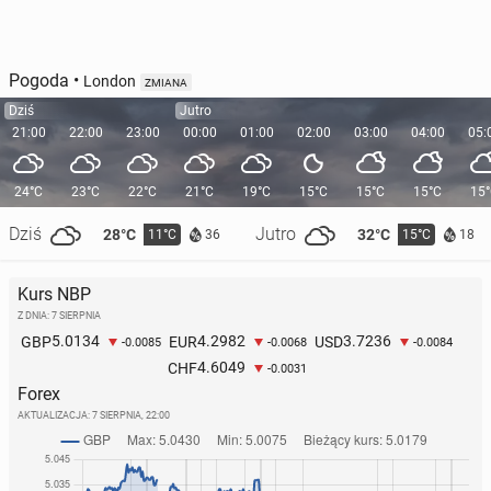
Pogoda
•
London
ZMIANA
Dziś
Jutro
21:00
22:00
23:00
00:00
01:00
02:00
03:00
04:00
05:
24°C
23°C
22°C
21°C
19°C
15°C
15°C
15°C
15
Dziś
Jutro
28°C
32°C
11°C
15°C
36
18
Kurs NBP
Z DNIA: 7 SIERPNIA
5.0134
4.2982
3.7236
GBP
EUR
USD
-0.0085
-0.0068
-0.0084
4.6049
CHF
-0.0031
Forex
AKTUALIZACJA:
7 SIERPNIA, 22:00