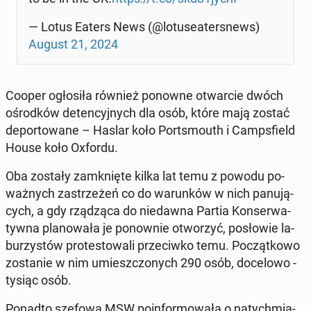
— Lotus Eaters News (@lo­tu­se­ater­snews)
August 21, 2024
Cooper ogło­si­ła również ponowne otwar­cie dwóch
ośrod­ków de­ten­cyj­nych dla osób, które mają zostać
de­por­to­wa­ne – Haslar koło Por­ts­mouth i Camps­field
House koło Oxfordu.
Oba zostały za­mknię­te kilka lat temu z powodu po­
waż­nych za­strze­żeń co do wa­run­ków w nich pa­nu­ją­
cych, a gdy rzą­dzą­ca do nie­daw­na Partia Kon­ser­wa­
tyw­na pla­no­wa­ła je po­now­nie otwo­rzyć, po­sło­wie la­
bu­rzy­stów pro­te­sto­wa­li prze­ciw­ko temu. Po­cząt­ko­wo
zo­sta­nie w nim umiesz­czo­nych 290 osób, do­ce­lo­wo -
tysiąc osób.
Ponadto szefowa MSW po­in­for­mo­wa­ła o na­tych­mia­