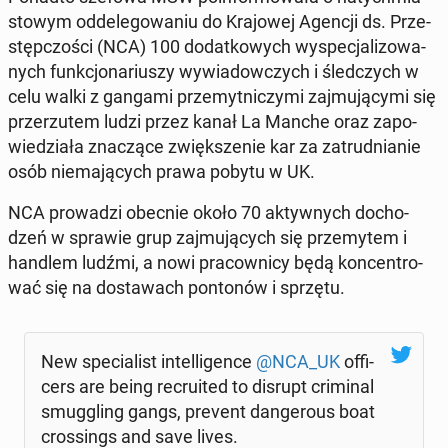
sto­wym od­de­le­go­wa­niu do Kra­jo­wej Agencji ds. Prze­
stęp­czo­ści (NCA) 100 do­dat­ko­wych wy­spe­cja­li­zo­wa­
nych funk­cjo­na­riu­szy wy­wia­dow­czych i śled­czych w
celu walki z gangami prze­myt­ni­czy­mi zaj­mu­ją­cy­mi się
prze­rzu­tem ludzi przez kanał La Manche oraz za­po­
wie­dzia­ła zna­czą­ce zwięk­sze­nie kar za za­trud­nia­nie
osób nie­ma­ją­cych prawa pobytu w UK.
NCA pro­wa­dzi obecnie około 70 ak­tyw­nych do­cho­
dzeń w sprawie grup zaj­mu­ją­cych się prze­my­tem i
handlem ludźmi, a nowi pra­cow­ni­cy będą kon­cen­tro­
wać się na do­sta­wach pon­to­nów i sprzętu.
New spe­cia­list in­tel­li­gen­ce
@NCA_UK
of­fi­
cers are being re­cru­ited to disrupt cri­mi­nal
smug­gling gangs, prevent dan­ge­ro­us boat
cros­sings and save lives.