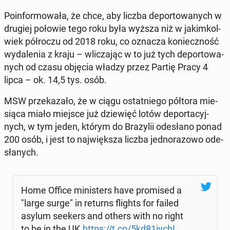
Po­in­for­mo­wa­ła, że chce, aby liczba de­por­to­wa­nych w
drugiej połowie tego roku była wyższa niż w ja­kim­kol­
wiek pół­ro­czu od 2018 roku, co oznacza ko­niecz­ność
wy­da­le­nia z kraju – wli­cza­jąc w to już tych de­por­to­wa­
nych od czasu objęcia władzy przez Partię Pracy 4
lipca – ok. 14,5 tys. osób.
MSW prze­ka­za­ło, że w ciągu ostat­nie­go półtora mie­
sią­ca miało miejsce już dzie­więć lotów de­por­ta­cyj­
nych, w tym jeden, którym do Bra­zy­lii ode­sła­no ponad
200 osób, i jest to naj­więk­sza liczba jed­no­ra­zo­wo ode­
sła­nych.
Home Office mi­ni­sters have pro­mi­sed a
"large surge" in returns flights for failed
asylum seekers and others with no right
to be in the UK.
https://t.co/5kd81jychI