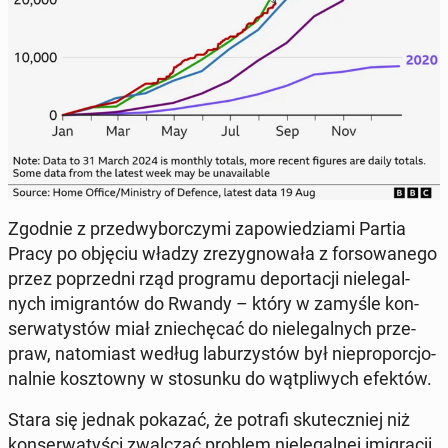
Zgodnie z przed­wy­bor­czy­mi za­po­wie­dzia­mi Partia
Pracy po objęciu władzy zre­zy­gno­wa­ła z for­so­wa­ne­go
przez po­przed­ni rząd pro­gra­mu de­por­ta­cji nie­le­gal­
nych imi­gran­tów do Rwandy – który w zamyśle kon­
ser­wa­ty­stów miał znie­chę­cać do nie­le­gal­nych prze­
praw, na­to­miast według la­bu­rzy­stów był nie­pro­por­cjo­
nal­nie kosz­tow­ny w sto­sun­ku do wąt­pli­wych efektów.
Stara się jednak pokazać, że potrafi sku­tecz­niej niż
kon­ser­wa­ty­ści zwal­czać problem nie­le­gal­nej imi­gra­cji