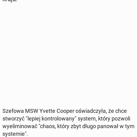
Szefowa MSW Yvette Cooper oświad­czy­ła, że chce
stwo­rzyć "lepiej kon­tro­lo­wa­ny" system, który pozwoli
wy­eli­mi­no­wać "chaos, który zbyt długo panował w tym
sys­te­mie".