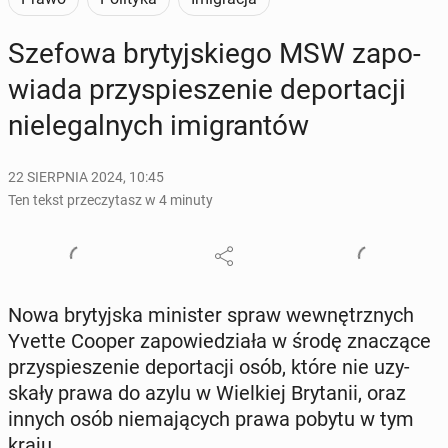
Szefowa bry­tyj­skie­go MSW za­po­
wia­da przy­spie­sze­nie de­por­ta­cji
nie­le­gal­nych imi­gran­tów
22 SIERPNIA 2024, 10:45
Ten tekst przeczytasz w 4 minuty
Nowa bry­tyj­ska mi­ni­ster spraw we­wnętrz­nych
Yvette Cooper za­po­wie­dzia­ła w środę zna­czą­ce
przy­spie­sze­nie de­por­ta­cji osób, które nie uzy­
ska­ły prawa do azylu w Wiel­kiej Bry­ta­nii, oraz
innych osób nie­ma­ją­cych prawa pobytu w tym
kraju.