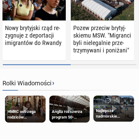
Nowy bry­tyj­ski rząd re­
Pozew przeciw bry­tyj­
zy­gnu­je z de­por­ta­cji
skie­mu MSW. "Mi­gran­ci
imi­gran­tów do Rwandy
byli nie­le­gal­nie prze­
trzy­my­wa­ni i po­ni­ża­ni"
›
Rolki Wiadomości
Najlepsze
HMRC ostrzega
Anglia rozszerza
nadmorskie
rodziców
program 50-
miasteczko blisko
pobierających Child
procentowych
Londynu
Benefit. Mogą być
zniżek kolejowych
zobowiązani do
na 18-latków