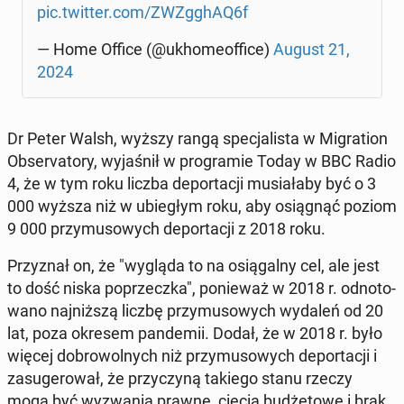
pic.twitter.com/ZWZg­ghAQ6f
— Home Office (@ukho­me­of­fi­ce)
August 21,
2024
Dr Peter Walsh, wyższy rangą spe­cja­li­sta w Mi­gra­tion
Ob­se­rva­to­ry, wy­ja­śnił w pro­gra­mie Today w BBC Radio
4, że w tym roku liczba de­por­ta­cji mu­sia­ła­by być o 3
000 wyższa niż w ubie­głym roku, aby osią­gnąć poziom
9 000 przy­mu­so­wych de­por­ta­cji z 2018 roku.
Przy­znał on, że "wygląda to na osią­gal­ny cel, ale jest
to dość niska po­przecz­ka", po­nie­waż w 2018 r. od­no­to­
wa­no naj­niż­szą liczbę przy­mu­so­wych wydaleń od 20
lat, poza okresem pan­de­mii. Dodał, że w 2018 r. było
więcej do­bro­wol­nych niż przy­mu­so­wych de­por­ta­cji i
za­su­ge­ro­wał, że przy­czy­ną takiego stanu rzeczy
mogą być wy­zwa­nia prawne, cięcia bu­dże­to­we i brak