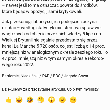
– nawet jeśli to ma ozna­czać powrót do środków,
które będąc w opo­zy­cji, sami kry­ty­ko­wa­li.
Jak prze­ko­nu­ją la­bu­rzy­ści, ich po­dej­ście zaczyna
działać – według sta­ty­styk mi­ni­ster­stwa spraw we­
wnętrz­nych od objęcia przez nich władzy 5 lipca do
Wiel­kiej Bry­ta­nii nie­le­gal­nie prze­do­sta­ło się przez
kanał La Manche 5 720 osób, co jest liczbą o 14 proc.
mniej­szą niż w ana­lo­gicz­nym okresie ze­szłe­go roku i o
47 proc. mniej­szą niż w tym samym okresie re­kor­do­
we­go roku 2022.
Bartłomiej Niedziński / PAP / BBC / Jagoda Sowa
Dziękujemy za przeczytanie artykułu. Co o tym myślisz?