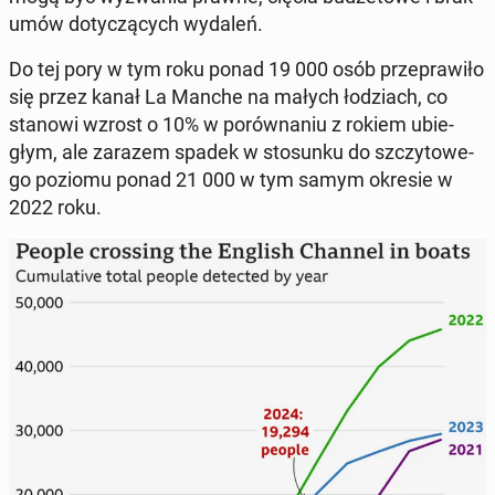
umów do­ty­czą­cych wydaleń.
Do tej pory w tym roku ponad 19 000 osób prze­pra­wi­ło
się przez kanał La Manche na małych ło­dziach, co
stanowi wzrost o 10% w po­rów­na­niu z rokiem ubie­
głym, ale zarazem spadek w sto­sun­ku do szczy­to­we­
go poziomu ponad 21 000 w tym samym okresie w
2022 roku.