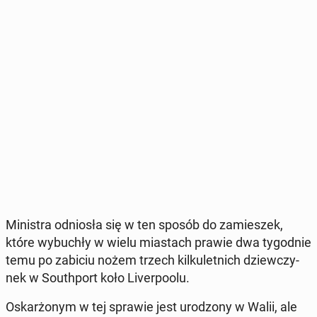
Mi­ni­stra od­nio­sła się w ten sposób do za­mie­szek,
które wy­bu­chły w wielu mia­stach prawie dwa ty­go­dnie
temu po zabiciu nożem trzech kil­ku­let­nich dziew­czy­
nek w So­uth­port koło Li­ver­po­olu.
Oskar­żo­nym w tej sprawie jest uro­dzo­ny w Walii, ale