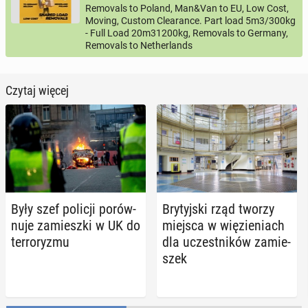
Removals to Poland, Man&Van to EU, Low Cost,
Moving, Custom Clearance. Part load 5m3/300kg
- Full Load 20m31200kg, Removals to Germany,
Removals to Netherlands
Czytaj więcej
Były szef policji po­rów­
Bry­tyj­ski rząd tworzy
nu­je za­miesz­ki w UK do
miejsca w wię­zie­niach
ter­ro­ry­zmu
dla uczest­ni­ków za­mie­
szek