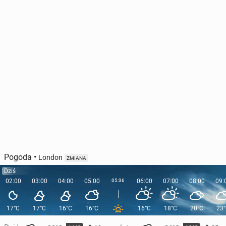
Pogoda
•
London
ZMIANA
Dziś
02:00
03:00
04:00
05:00
05:36
06:00
07:00
08:00
09:
17°C
17°C
16°C
16°C
16°C
18°C
20°C
23