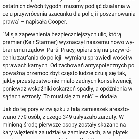
ostat­nich dwóch tygodni musimy podjąć dzia­ła­nia w
celu przy­wró­ce­nia sza­cun­ku dla policji i po­sza­no­wa­nia
prawa" – na­pi­sa­ła Cooper.
"Misja za­pew­nie­nia bez­piecz­niej­szych ulic, którą
premier (Keir Starmer) wy­zna­czył naszemu nowo wy­
bra­ne­mu rządowi Partii Pracy, opiera się na przy­wró­
ce­niu za­ufa­nia do policji i wymiaru spra­wie­dli­wo­ści w
spra­wach karnych. Od za­cho­wań an­ty­spo­łecz­nych po
poważną przemoc zbyt często ludzie czują się tak,
jakby prze­stęp­stwo nie miało żadnych kon­se­kwen­cji,
po­nie­waż wskaź­ni­ki oskar­żeń spadły, a opóź­nie­nia w
sądach wzrosły. To musi się zmienić" – dodała.
Jak do tej pory w związku z falą za­mie­szek aresz­to­
wa­no 779 osób, z czego 349 usły­sza­ło zarzuty. W
minioną środę pierw­sze osoby zostały skazane na
kary wię­zie­nia za udział w za­miesz­kach, a w piątek