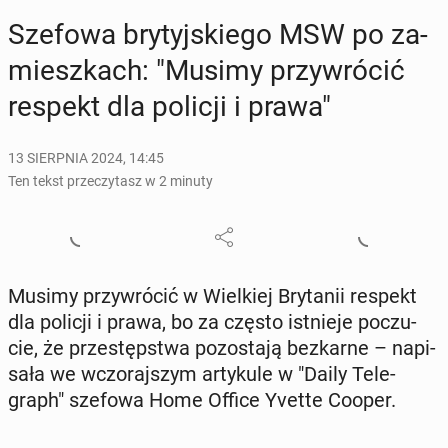
Szefowa bry­tyj­skie­go MSW po za­
miesz­kach: "Musimy przy­wró­cić
respekt dla policji i prawa"
13 SIERPNIA 2024, 14:45
Ten tekst przeczytasz w 2 minuty
Musimy przy­wró­cić w Wiel­kiej Bry­ta­nii respekt
dla policji i prawa, bo za często ist­nie­je po­czu­
cie, że prze­stęp­stwa po­zo­sta­ją bez­kar­ne – na­pi­
sa­ła we wczo­raj­szym ar­ty­ku­le w "Daily Te­le­
graph" szefowa Home Office Yvette Cooper.