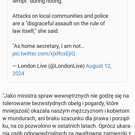
tempt" during rioting.
Attacks on local com­mu­ni­ties and police
are a "dis­gra­ce­ful assault on the rule of
law itself," she said.
"As home se­cre­ta­ry, I am not…
pic.twitter.com/xjxR­cxE­jIQ
— London Live (@Lon­don­Li­ve)
August 12,
2024
"Jako mi­ni­stra spraw we­wnętrz­nych nie godzę się na
to­le­ro­wa­nie bez­wstyd­nych obelg i pogardy, które
mniej­szość okazała naszym męż­czy­znom i ko­bie­tom
w mun­du­rach, ani braku sza­cun­ku dla prawa i po­rząd­
ku, na co po­zwo­lo­no w ostat­nich latach. Oprócz uka­ra­
nia osób od­po­wie­dzial­nych za gwał­tow­ne za­miesz­ki z