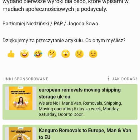
wydano pierw­sze wyroki dla osób, które wpisami w
mediach spo­łecz­no­ścio­wych je pod­sy­ca­ły.
Bartłomiej Niedziński / PAP / Jagoda Sowa
Dziękujemy za przeczytanie artykułu. Co o tym myślisz?
LINKI SPONSOROWANE
JAK DODAĆ?
european removals moving shipping
storage uk-eu
We are No1 Man&Van, Removals, Shipping,
Moving operating 6 days a week, Monday-
Saturday, Door to Door.
Kanguro Removals to Europe, Man & Van
to EU