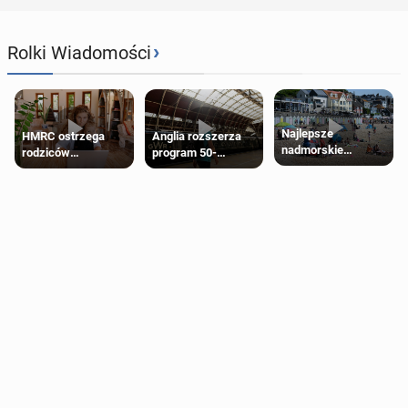
›
Rolki Wiadomości
Najlepsze
HMRC ostrzega
Anglia rozszerza
nadmorskie
rodziców
program 50-
miasteczko blisko
pobierających Child
procentowych
Londynu
Benefit. Mogą być
zniżek kolejowych
zobowiązani do
na 18-latków
zwrotu zasiłku