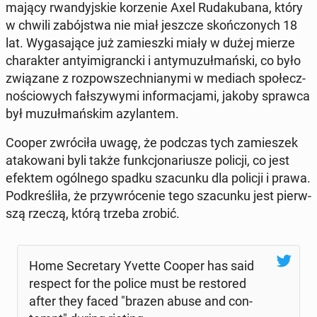
mający rwan­dyj­skie ko­rze­nie Axel Ru­da­ku­ba­na, który
w chwili za­bój­stwa nie miał jeszcze skoń­czo­nych 18
lat. Wy­ga­sa­ją­ce już za­miesz­ki miały w dużej mierze
cha­rak­ter an­ty­imi­granc­ki i an­ty­mu­zuł­mań­ski, co było
zwią­za­ne z roz­po­wszech­nia­ny­mi w mediach spo­łecz­
no­ścio­wych fał­szy­wy­mi in­for­ma­cja­mi, jakoby sprawca
był mu­zuł­mań­skim azy­lan­tem.
Cooper zwró­ci­ła uwagę, że podczas tych za­mie­szek
ata­ko­wa­ni byli także funk­cjo­na­riu­sze policji, co jest
efektem ogól­ne­go spadku sza­cun­ku dla policji i prawa.
Pod­kre­śli­ła, że przy­wró­ce­nie tego sza­cun­ku jest pierw­
szą rzeczą, którą trzeba zrobić.
Home Se­cre­ta­ry Yvette Cooper has said
respect for the police must be re­sto­red
after they faced "brazen abuse and con­