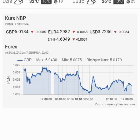
Dziś
Jutro
32°C
26°C
16°C
13°C
18
25
Kurs NBP
Z DNIA: 7 SIERPNIA
5.0134
4.2982
3.7236
GBP
EUR
USD
-0.0085
-0.0068
-0.0084
4.6049
CHF
-0.0031
Forex
AKTUALIZACJA:
7 SIERPNIA, 22:00
Źródło: currencybeacon.com