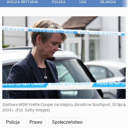
WIELKA BRYTANIA
POLSKA
USA
IRLANDIA
Szefowa MSW Yvette Cooper na miejscu zbrodni w Southport, 30 lipca
2024 r. (Fot. Getty Images)
Policja
Prawo
Społeczeństwo