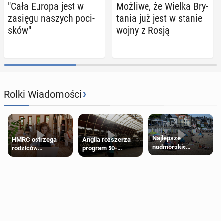
"Cała Europa jest w
Możliwe, że Wielka Bry­
zasięgu naszych po­ci­
ta­nia już jest w stanie
sków"
wojny z Rosją
›
Rolki Wiadomości
Najlepsze
HMRC ostrzega
Anglia rozszerza
nadmorskie
rodziców
program 50-
miasteczko blisko
pobierających Child
procentowych
Londynu
Benefit. Mogą być
zniżek kolejowych
zobowiązani do
na 18-latków
zwrotu zasiłku