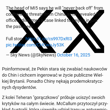
The head of MI5 says he will "never back off" from
con­fron­ting threats from China as he re­ve­aled his
of­fi­cers di­srup­ted a case linked to Beijing in just
the past week.
Full story:
https://t.co/cs997DxRI3
pic.twitter.com/CHCwoJy53K
— Sky News (@SkyNews)
October 16, 2025
Po­in­for­mo­wał, że Pekin stara się zwabiać na­ukow­ców
do Chin i cichcem in­ge­ro­wać w życie pu­blicz­ne Wiel­
kiej Bry­ta­nii. Ponadto Chiny nękają pro­de­mo­kra­tycz­
nych dy­sy­den­tów.
Z kolei Teheran "go­rącz­ko­wo" próbuje uciszyć swoich
kry­ty­ków na całym świecie. McCal­lum przy­to­czył przy­
kład Au­stra­lii, która ujaw­ni­ła udział Iranu w an­ty­se­mic­