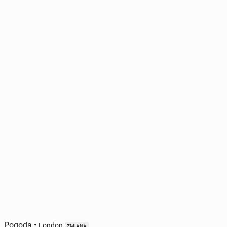
Pogoda
•
London
ZMIANA