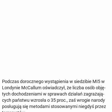
Podczas do­rocz­ne­go wy­stą­pie­nia w sie­dzi­bie MI5 w
Lon­dy­nie McCal­lum oświad­czył, że liczba osób ob­ję­
tych do­cho­dze­nia­mi w spra­wach działań za­gra­ża­ją­
cych państwu wzrosła o 35 proc., zaś wrogie narody
po­słu­gu­ją się me­to­da­mi sto­so­wa­ny­mi niegdyś przez