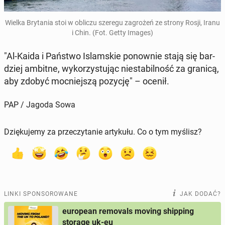
Wielka Bry­ta­nia stoi w obliczu szeregu za­gro­żeń ze strony Rosji, Iranu
i Chin. (Fot. Getty Images)
"Al-Kaida i Państwo Is­lam­skie po­now­nie stają się bar­
dziej ambitne, wy­ko­rzy­stu­jąc nie­sta­bil­ność za granicą,
aby zdobyć moc­niej­szą pozycję" – ocenił.
PAP / Jagoda Sowa
Dziękujemy za przeczytanie artykułu. Co o tym myślisz?
LINKI SPONSOROWANE
JAK DODAĆ?
european removals moving shipping
storage uk-eu