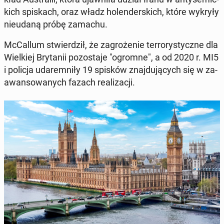
kich spi­skach, oraz władz ho­len­der­skich, które wykryły
nie­uda­ną próbę zamachu.
McCal­lum stwier­dził, że za­gro­że­nie ter­ro­ry­stycz­ne dla
Wiel­kiej Bry­ta­nii po­zo­sta­je "ogromne", a od 2020 r. MI5
i policja uda­rem­ni­ły 19 spisków znaj­du­ją­cych się w za­
awan­so­wa­nych fazach re­ali­za­cji.