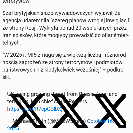
ter­ro­ry­stów.
Szef bry­tyj­skich służb wy­wia­dow­czych wyjawił, że
agencja uda­rem­ni­ła "szereg planów wrogiej in­wi­gi­la­cji"
ze strony Rosji. Wykryła ponad 20 wspie­ra­nych przez
Iran spisków, które mogłyby pro­wa­dzić do ofiar śmier­
tel­nych.
"W 2025 r. MI5 zmaga się z większą liczbą i róż­no­rod­
no­ścią za­gro­żeń ze strony ter­ro­ry­stów i pod­mio­tów
pań­stwo­wych niż kie­dy­kol­wiek wcze­śniej" – pod­kre­
ślił.
UK facing growing threat from Russia, Iran, and
ter­ro­ri­sts, MI5 chief says | Reuters
https://t.co/R7cpG­Bl­bXj
— Michael Smith (@Mic­kW­Smith)
October 16,
2025