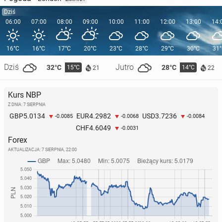
Dziś
06:00
07:00
08:00
09:00
10:00
11:00
12:00
13:00
14:
16°C
16°C
17°C
20°C
23°C
28°C
29°C
30°C
31
Dziś
Jutro
32°C
28°C
15°C
14°C
21
22
Kurs NBP
Z DNIA: 7 SIERPNIA
5.0134
4.2982
3.7236
GBP
EUR
USD
-0.0085
-0.0068
-0.0084
4.6049
CHF
-0.0031
Forex
AKTUALIZACJA:
7 SIERPNIA, 22:00