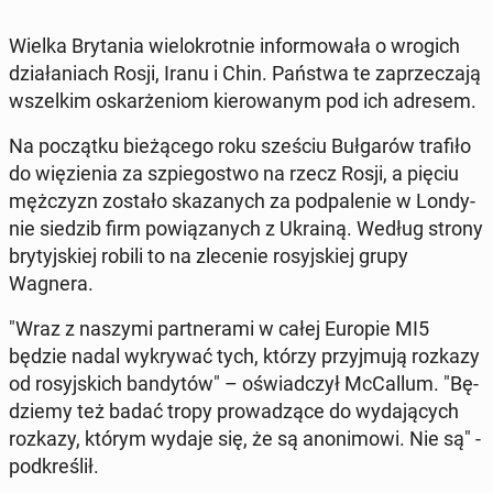
Wielka Bry­ta­nia wie­lo­krot­nie in­for­mo­wa­ła o wrogich
dzia­ła­niach Rosji, Iranu i Chin. Państwa te za­prze­cza­ją
wszel­kim oskar­że­niom kie­ro­wa­nym pod ich adresem.
Na po­cząt­ku bie­żą­ce­go roku sześciu Buł­ga­rów trafiło
do wię­zie­nia za szpie­go­stwo na rzecz Rosji, a pięciu
męż­czyzn zostało ska­za­nych za pod­pa­le­nie w Lon­dy­
nie siedzib firm po­wią­za­nych z Ukrainą. Według strony
bry­tyj­skiej robili to na zle­ce­nie ro­syj­skiej grupy
Wagnera.
"Wraz z naszymi part­ne­ra­mi w całej Europie MI5
będzie nadal wy­kry­wać tych, którzy przyj­mu­ją rozkazy
od ro­syj­skich ban­dy­tów" – oświad­czył McCal­lum. "Bę­
dzie­my też badać tropy pro­wa­dzą­ce do wy­da­ją­cych
rozkazy, którym wydaje się, że są ano­ni­mo­wi. Nie są" -
pod­kre­ślił.