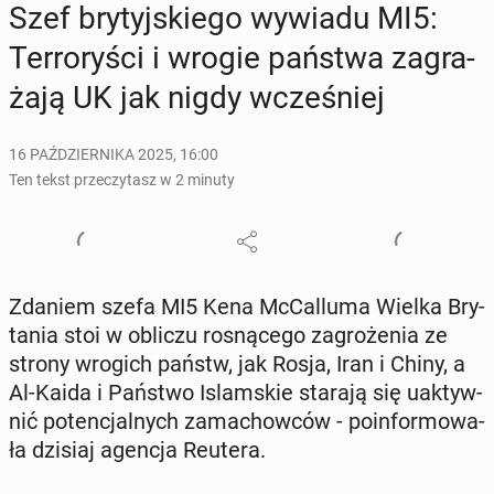
Szef bry­tyj­skie­go wywiadu MI5:
Ter­ro­ry­ści i wrogie państwa za­gra­
ża­ją UK jak nigdy wcze­śniej
16 PAŹDZIERNIKA 2025, 16:00
Ten tekst przeczytasz w 2 minuty
Zdaniem szefa MI5 Kena McCal­lu­ma Wielka Bry­
ta­nia stoi w obliczu ro­sną­ce­go za­gro­że­nia ze
strony wrogich państw, jak Rosja, Iran i Chiny, a
Al-Kaida i Państwo Is­lam­skie starają się uak­tyw­
nić po­ten­cjal­nych za­ma­chow­ców - po­in­for­mo­wa­
ła dzisiaj agencja Reutera.