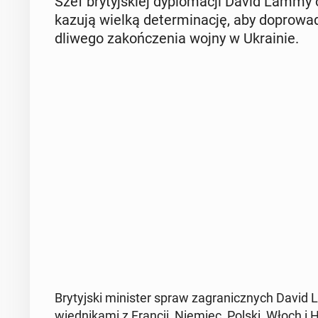
Szef bry­tyj­skiej dy­plo­ma­cji David Lammy 
ka­zu­ją wielką de­ter­mi­na­cję, aby do­pro­w
dli­we­go za­koń­cze­nia wojny w Ukra­inie.
Bry­tyj­ski mi­ni­ster spraw za­gra­nicz­nych Da
wied­ni­ka­mi z Francji, Niemiec, Polski, Włoch i Hi