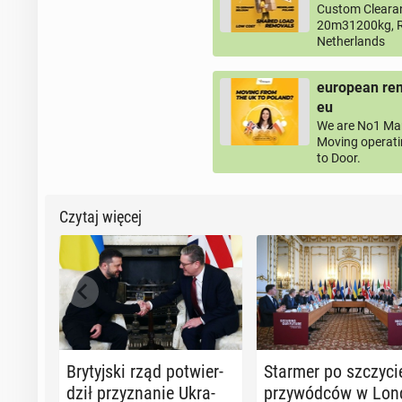
Custom Clearan
20m31200kg, R
Netherlands
european rem
eu
We are No1 Man
Moving operati
to Door.
Czytaj więcej
Bry­tyj­ski rząd po­twier­
Starmer po szczy­ci
dził przy­zna­nie Ukra­
przy­wód­ców w Lon­