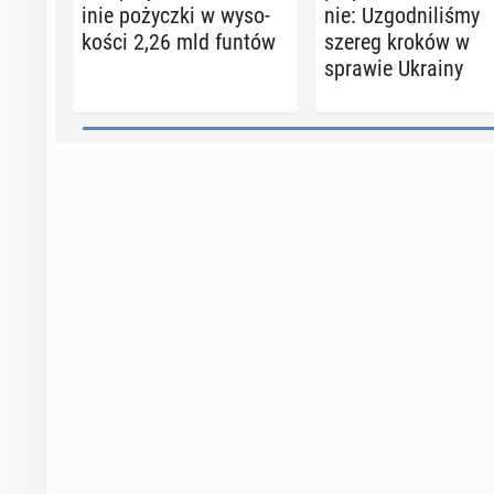
inie po­życz­ki w wy­so­
nie: Uzgod­ni­li­śmy
ko­ści 2,26 mld funtów
szereg kroków w
sprawie Ukrainy