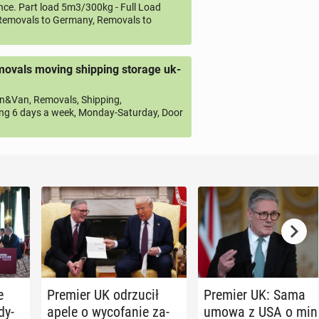
ce. Part load 5m3/300kg - Full Load
emovals to Germany, Removals to
ovals moving shipping storage uk-
&Van, Removals, Shipping,
ng 6 days a week, Monday-Saturday, Door
e
Premier UK od­rzu­cił
Premier UK: Sama
dy­
apele o wy­co­fa­nie za­
umowa z USA o mi­n