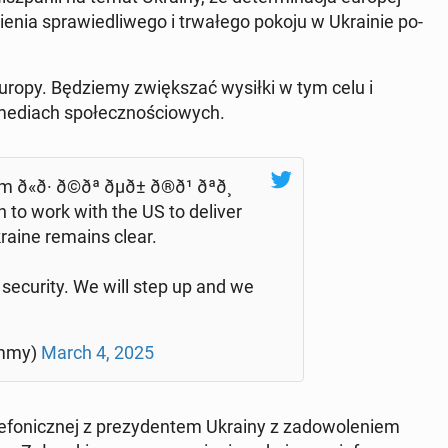
e­nia spra­wie­dli­we­go i trwa­łe­go pokoju w Ukra­inie po­
Europy. Bę­dzie­my zwięk­szać wysiłki w tym celu i
ediach spo­łecz­no­ścio­wych.
ð· ð©ðª ðµð± ð®ð¹ ðªð¸
tion to work with the US to deliver
kraine remains clear.
­'s se­cu­ri­ty. We will step up and we
m­my)
March 4, 2025
­fo­nicz­nej z pre­zy­den­tem Ukrainy z za­do­wo­le­niem