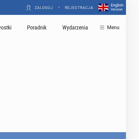
English
•
ZALOGUJ
REJESTRACJA
Version
ostki
Poradnik
Wydarzenia
Menu