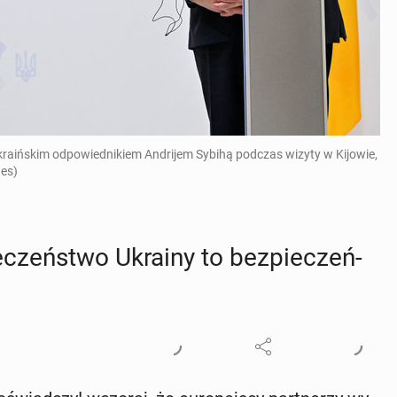
raińskim odpowiednikiem Andrijem Sybihą podczas wizyty w Kijowie,
es)
e­czeń­stwo Ukrainy to bez­pie­czeń­