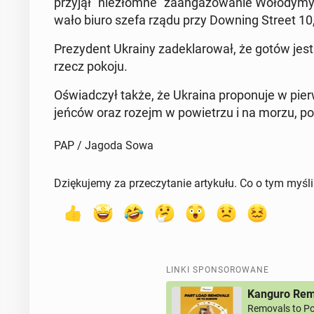
przyjął "nie­złom­ne" za­an­ga­żo­wa­nie Wo­ło­dy­my
wa­ło biuro szefa rządu przy Downing Street 10, 
Pre­zy­dent Ukrainy za­de­kla­ro­wał, że gotów je
rzecz pokoju.
Oświad­czył także, że Ukraina pro­po­nu­je w pier
jeńców oraz rozejm w po­wie­trzu i na morzu, po
PAP / Jagoda Sowa
Dziękujemy za przeczytanie artykułu. Co o tym myśl
LINKI SPONSOROWANE
Kanguro Remo
Removals to Po