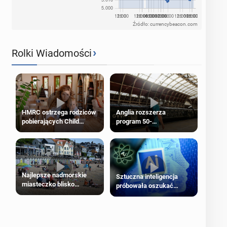
Źródło: currencybeacon.com
›
Rolki Wiadomości
HMRC ostrzega rodziców
Anglia rozszerza
pobierających Child
program 50-
Benefit. Mogą być
procentowych zniżek
zobowiązani do zwrotu
kolejowych na 18-latków
zasiłku
Najlepsze nadmorskie
Sztuczna inteligencja
miasteczko blisko
próbowała oszukać
Londynu
człowieka