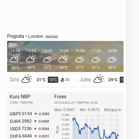
Pogoda
•
London
ZMIANA
Dziś
12:00
13:00
14:00
15:00
16:00
17:00
18:00
19:00
28°C
29°C
29°C
30°C
31°C
31°C
30°C
29°C
Dziś
Jutro
31°C
29°C
14°C
15°C
30
Kurs NBP
Forex
Z DNIA: 7 SIERPNIA
AKTUALIZACJA:
7 SIERPNIA, 22:00
5.0134
GBP
-0.0085
4.2982
EUR
-0.0068
3.7236
USD
-0.0084
4.6049
CHF
-0.0031