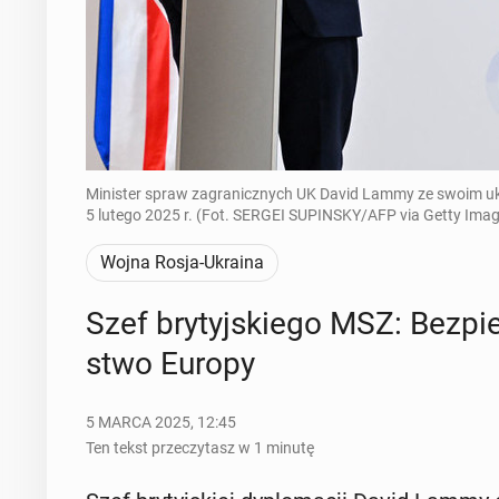
Minister spraw zagranicznych UK David Lammy ze swoim uk
5 lutego 2025 r. (Fot. SERGEI SUPINSKY/AFP via Getty Imag
Wojna Rosja-Ukraina
Szef bry­tyj­skie­go MSZ: Bez­pi
stwo Europy
5 MARCA 2025, 12:45
Ten tekst przeczytasz w 1 minutę