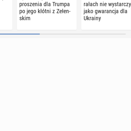
pro­sze­nia dla Trumpa
ra­łach nie wy­star­czy
po jego kłótni z Ze­łen­
jako gwa­ran­cja dla
skim
Ukrainy