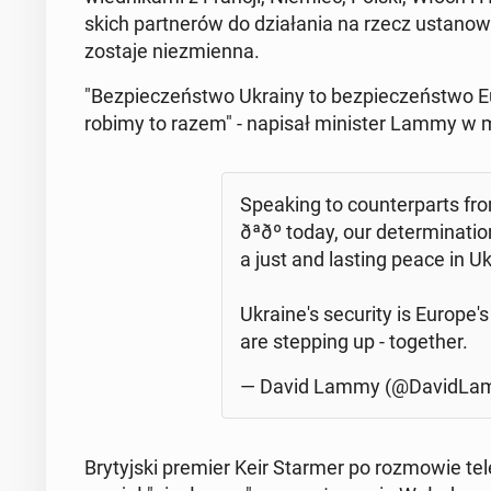
skich part­ne­rów do dzia­ła­nia na rzecz usta­no­wi
zo­sta­je nie­zmien­na.
"Bez­pie­czeń­stwo Ukrainy to bez­pie­czeń­stwo 
robimy to razem" - napisał mi­ni­ster Lammy w m
Spe­aking to co­un­ter­parts from ð«
ðªðº today, our de­ter­mi­na­
a just and lasting peace in U
Ukra­ine­'s se­cu­ri­ty is Eu­ro­pe
are step­ping up - to­ge­ther.
— David Lammy (@Da­vi­dLa
Bry­tyj­ski premier Keir Starmer po roz­mo­wie te­le