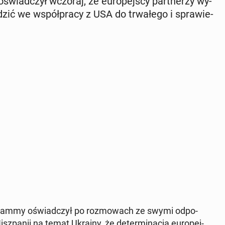
oświad­czył wczoraj, że eu­ro­pej­scy part­ne­rzy wy­
a­dzić we współ­pra­cy z USA do trwa­łe­go i spra­wie­
vid Lammy oświad­czył po roz­mo­wach ze swymi od­po­
sz­pa­nii na temat Ukrainy, że de­ter­mi­na­cja eu­ro­pej­