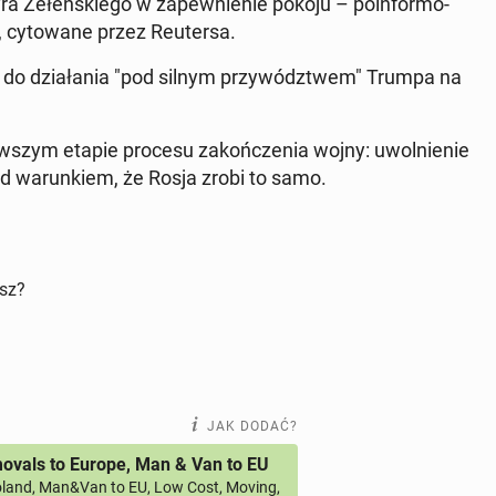
­ra Ze­łen­skie­go w za­pew­nie­nie pokoju – po­in­for­mo­
cy­to­wa­ne przez Reu­ter­sa.
st do dzia­ła­nia "pod silnym przy­wódz­twem" Trumpa na
w­szym etapie procesu za­koń­cze­nia wojny: uwol­nie­nie
d wa­run­kiem, że Rosja zrobi to samo.
isz?
JAK DODAĆ?
vals to Europe, Man & Van to EU
land, Man&Van to EU, Low Cost, Moving,