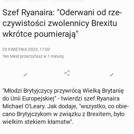
Szef Ry­ana­ira: "Ode­rwa­ni od rze­
czy­wi­sto­ści zwo­len­ni­cy Brexitu
wkrótce po­umie­ra­ją"
20 KWIETNIA 2023, 17:00
Ten tekst przeczytasz w 1 minutę
"Młodzi Bry­tyj­czy­cy przy­wró­cą Wielką Bry­ta­nię
do Unii Eu­ro­pej­skiej" - twier­dzi szef Ry­ana­ira
Michael O'Leary. Jak dodaje, "wszyst­ko, co obie­
ca­no Bry­tyj­czy­kom w związku z Bre­xi­tem, było
wielkim stekiem kłamstw".