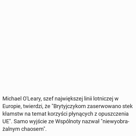
Michael O'Leary, szef naj­więk­szej linii lot­ni­czej w
Europie, twier­dzi, że "Bry­tyj­czy­kom za­ser­wo­wa­no stek
kłamstw na temat ko­rzy­ści pły­ną­cych z opusz­cze­nia
UE". Samo wyjście ze Wspól­no­ty nazwał "nie­wy­obra­
żal­nym chaosem".