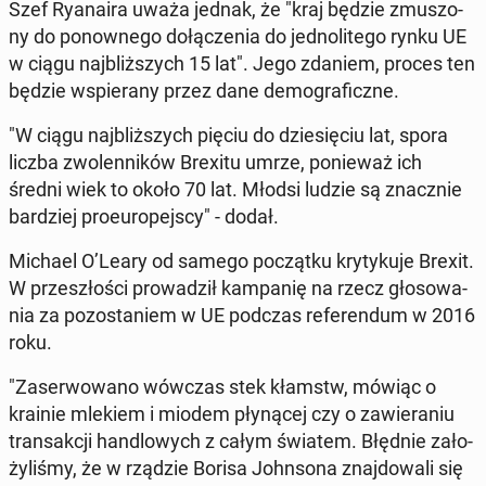
Szef Ry­ana­ira uważa jednak, że "kraj będzie zmu­szo­
ny do po­now­ne­go do­łą­cze­nia do jed­no­li­te­go rynku UE
w ciągu naj­bliż­szych 15 lat". Jego zdaniem, proces ten
będzie wspie­ra­ny przez dane de­mo­gra­ficz­ne.
"W ciągu naj­bliż­szych pięciu do dzie­się­ciu lat, spora
liczba zwo­len­ni­ków Brexitu umrze, po­nie­waż ich
średni wiek to około 70 lat. Młodsi ludzie są znacz­nie
bar­dziej pro­eu­ro­pej­scy" - dodał.
Michael O’Leary od samego po­cząt­ku kry­ty­ku­je Brexit.
W prze­szło­ści pro­wa­dził kam­pa­nię na rzecz gło­so­wa­
nia za po­zo­sta­niem w UE podczas re­fe­ren­dum w 2016
roku.
"Za­ser­wo­wa­no wówczas stek kłamstw, mówiąc o
krainie mlekiem i miodem pły­ną­cej czy o za­wie­ra­niu
trans­ak­cji han­dlo­wych z całym światem. Błędnie za­ło­
ży­li­śmy, że w rządzie Borisa John­so­na znaj­do­wa­li się