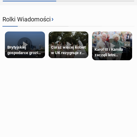
›
Rolki Wiadomości
Brytyjskiej
Coraz więcej kobiet
Karol III i Kamila
gospodarce grozi
w UK rezygnuje z
zaczęli letni
recesja, jeśli
roli druhny na
odpoczynek po
kryzys na Bliskim
ślubie
Igrzyskach
Wschodzie się
Wspólnoty w
przedłuży
Glasgow