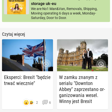
storage uk-eu
We are No1 Man&Van, Removals, Shipping,
Moving operating 6 days a week, Monday-
Saturday, Door to Door.
Czytaj więcej
Eks­per­ci: Brexit "będzie
W zamku znanym z
trwać wiecz­nie"
serialu "Downton
Abbey" za­prze­sta­no or­
ga­ni­zo­wa­nia wesel.
Winny jest Brexit
2
6