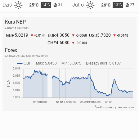
Dziś
Jutro
25°C
26°C
14°C
13°C
31
27
Kurs NBP
Z DNIA: 6 SIERPNIA
5.0219
4.3050
3.7320
GBP
EUR
USD
-0.0144
-0.0068
-0.0148
4.6080
CHF
-0.0164
Forex
AKTUALIZACJA:
6 SIERPNIA, 05:20
Źródło: currencybeacon.com