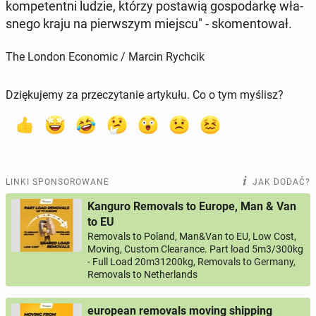
kom­pe­tent­ni ludzie, którzy po­sta­wią go­spo­dar­kę wła­
sne­go kraju na pierw­szym miejscu" - sko­men­to­wał.
The London Economic / Marcin Rychcik
Dziękujemy za przeczytanie artykułu. Co o tym myślisz?
LINKI SPONSOROWANE
JAK DODAĆ?
Kanguro Removals to Europe, Man & Van
to EU
Removals to Poland, Man&Van to EU, Low Cost,
Moving, Custom Clearance. Part load 5m3/300kg
- Full Load 20m31200kg, Removals to Germany,
Removals to Netherlands
european removals moving shipping