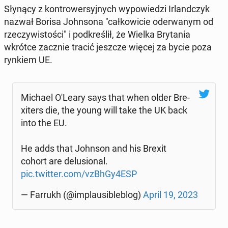
Słynący z kon­tro­wer­syj­nych wy­po­wie­dzi Ir­land­czyk
nazwał Borisa John­so­na "cał­ko­wi­cie ode­rwa­nym od
rze­czy­wi­sto­ści" i pod­kre­ślił, że Wielka Bry­ta­nia
wkrótce zacznie tracić jeszcze więcej za bycie poza
rynkiem UE.
Michael O'Leary says that when older Bre­
xi­ters die, the young will take the UK back
into the EU.
He adds that Johnson and his Brexit
cohort are de­lu­sio­nal.
pic.twitter.com/vzBhGy4ESP
— Farrukh (@im­plau­si­ble­blog)
April 19, 2023