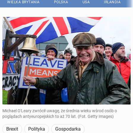
WIELKA BRYTANIA
POLSKA
USA
IRLANDIA
Michael O'Leary zwrócił uwagę, że średnia wieku wśrod osób o
poglądach antyeuropejskich to aż 70 lat. (Fot. Getty Images)
Brexit
Polityka
Gospodarka