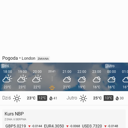
Pogoda
•
London
ZMIANA
Dziś
Jutro
18:00
19:00
20:00
20:41
21:00
22:00
23:00
00:00
01:
23°C
23°C
22°C
21°C
19°C
16°C
16°C
16
Dziś
Jutro
23°C
25°C
12°C
13°C
41
30
Kurs NBP
Z DNIA: 6 SIERPNIA
5.0219
4.3050
3.7320
GBP
EUR
USD
-0.0144
-0.0068
-0.0148