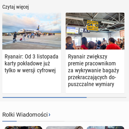
Czytaj więcej
Ryanair: Od 3 li­sto­pa­da
Ryanair zwięk­szy
karty po­kła­do­we już
premie pra­cow­ni­kom
tylko w wersji cy­fro­wej
za wy­kry­wa­nie bagaży
prze­kra­cza­ją­cych do­
pusz­czal­ne wymiary
›
Rolki Wiadomości