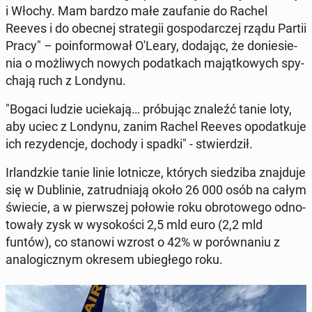
i Włochy. Mam bardzo małe za­ufa­nie do Rachel
Reeves i do obecnej stra­te­gii go­spo­dar­czej rządu Partii
Pracy" – po­in­for­mo­wał O'Leary, dodając, że do­nie­sie­
nia o moż­li­wych nowych po­dat­kach ma­jąt­ko­wych spy­
cha­ją ruch z Londynu.
"Bogaci ludzie ucie­ka­ją… pró­bu­jąc znaleźć tanie loty,
aby uciec z Londynu, zanim Rachel Reeves opo­dat­ku­je
ich re­zy­den­cje, dochody i spadki" - stwier­dził.
Ir­landz­kie tanie linie lot­ni­cze, których sie­dzi­ba znaj­du­je
się w Du­bli­nie, za­trud­nia­ją około 26 000 osób na całym
świecie, a w pierw­szej połowie roku ob­ro­to­we­go od­no­
to­wa­ły zysk w wy­so­ko­ści 2,5 mld euro (2,2 mld
funtów), co stanowi wzrost o 42% w po­rów­na­niu z
ana­lo­gicz­nym okresem ubie­głe­go roku.