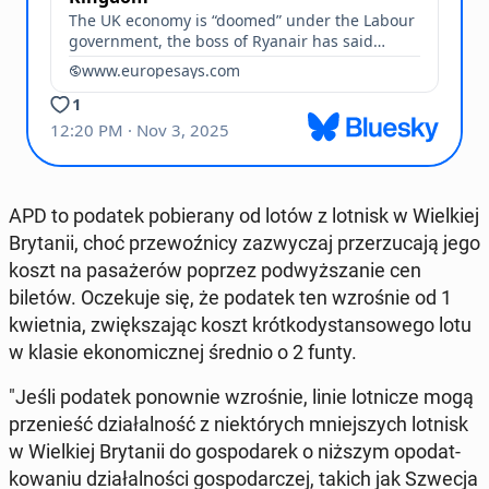
APD to podatek po­bie­ra­ny od lotów z lotnisk w Wiel­kiej
Bry­ta­nii, choć prze­woź­ni­cy za­zwy­czaj prze­rzu­ca­ją jego
koszt na pa­sa­że­rów poprzez pod­wyż­sza­nie cen
biletów. Ocze­ku­je się, że podatek ten wzro­śnie od 1
kwiet­nia, zwięk­sza­jąc koszt krót­ko­dy­stan­so­we­go lotu
w klasie eko­no­micz­nej średnio o 2 funty.
"Jeśli podatek po­now­nie wzro­śnie, linie lot­ni­cze mogą
prze­nieść dzia­łal­ność z nie­któ­rych mniej­szych lotnisk
w Wiel­kiej Bry­ta­nii do go­spo­da­rek o niższym opo­dat­
ko­wa­niu dzia­łal­no­ści go­spo­dar­czej, takich jak Szwecja