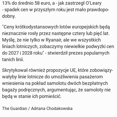
13% do średnio 58 euro, a - jak za­strzegł O’Leary
- spadek cen w przy­szłym roku jest mało praw­do­po­
dob­ny.
"Ceny krót­ko­dy­stan­so­wych lotów eu­ro­pej­skich będą
nie­znacz­nie rosły przez na­stęp­ne cztery lub pięć lat.
Myślę, że nie tylko w Ryanair, ale we wszyst­kich
liniach lot­ni­czych, zo­ba­czy­my nie­wiel­kie pod­wyż­ki cen
do 2027 i 2028 roku" - stwier­dził prezes po­pu­lar­nych
tanich linii.
Skry­ty­ko­wał również pro­po­zy­cje UE, które zo­bo­wią­zy­
wa­ły­by linie lot­ni­cze do umoż­li­wie­nia pa­sa­że­rom
wnie­sie­nia na pokład sa­mo­lo­tu dwóch bez­płat­nych
bagaży pod­ręcz­nych, ar­gu­men­tu­jąc, że sa­mo­lo­ty nie
będą w stanie ich po­mie­ścić.
The Guardian / Adriana Chodakowska