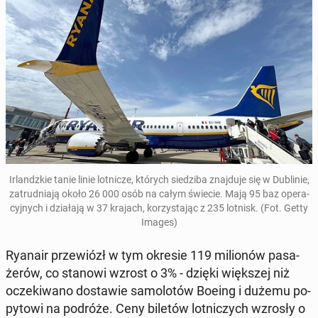
Ir­landz­kie tanie linie lot­ni­cze, których sie­dzi­ba znaj­du­je się w Du­bli­nie,
za­trud­nia­ją około 26 000 osób na całym świecie. Mają 95 baz ope­ra­
cyj­nych i dzia­ła­ją w 37 krajach, ko­rzy­sta­jąc z 235 lotnisk. (Fot. Getty
Images)
Ryanair prze­wiózł w tym okresie 119 mi­lio­nów pa­sa­
że­rów, co stanowi wzrost o 3% - dzięki więk­szej niż
ocze­ki­wa­no do­sta­wie sa­mo­lo­tów Boeing i dużemu po­
py­to­wi na podróże. Ceny biletów lot­ni­czych wzrosły o