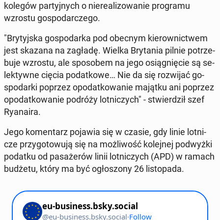
kolegów par­tyj­nych o nie­re­ali­zo­wa­nie pro­gra­mu
wzrostu go­spo­dar­cze­go.
"Bry­tyj­ska go­spo­dar­ka pod obecnym kie­row­nic­twem
jest skazana na zagładę. Wielka Bry­ta­nia pilnie po­trze­
bu­je wzrostu, ale spo­so­bem na jego osią­gnię­cie są se­
lek­tyw­ne cięcia po­dat­ko­we… Nie da się roz­wi­jać go­
spo­dar­ki poprzez opo­dat­ko­wa­nie majątku ani poprzez
opo­dat­ko­wa­nie podróży lot­ni­czych" - stwier­dził szef
Ry­ana­ira.
Jego ko­men­tarz pojawia się w czasie, gdy linie lot­ni­
cze przy­go­to­wu­ją się na moż­li­wość ko­lej­nej pod­wyż­ki
podatku od pa­sa­że­rów linii lot­ni­czych (APD) w ramach
budżetu, który ma być ogło­szo­ny 26 li­sto­pa­da.