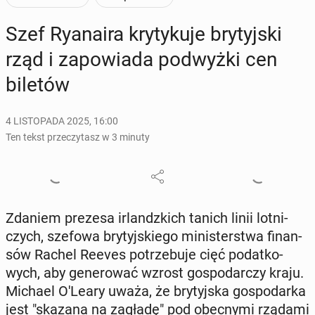
Szef Ry­ana­ira kry­ty­ku­je bry­tyj­ski
rząd i za­po­wia­da pod­wyż­ki cen
biletów
4 LISTOPADA 2025, 16:00
Ten tekst przeczytasz w 3 minuty
Zdaniem prezesa ir­landz­kich tanich linii lot­ni­
czych, szefowa bry­tyj­skie­go mi­ni­ster­stwa fi­nan­
sów Rachel Reeves po­trze­bu­je cięć po­dat­ko­
wych, aby ge­ne­ro­wać wzrost go­spo­dar­czy kraju.
Michael O'Leary uważa, że bry­tyj­ska go­spo­dar­ka
jest "skazana na zagładę" pod obec­ny­mi rządami