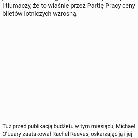
i tłu­ma­czy, że to właśnie przez Partię Pracy ceny
biletów lot­ni­czych wzrosną.
Tuż przed pu­bli­ka­cją budżetu w tym mie­sią­cu, Michael
O’Leary za­ata­ko­wał Rachel Reeves, oskar­ża­jąc ją i jej