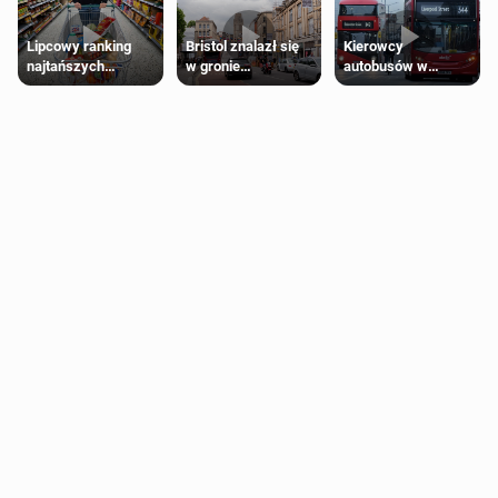
Lipcowy ranking
Bristol znalazł się
Kierowcy
najtańszych
w gronie
autobusów w
supermarketów
najlepszych
Londynie
kierunków podróży
zapowiadają strajki
na świecie