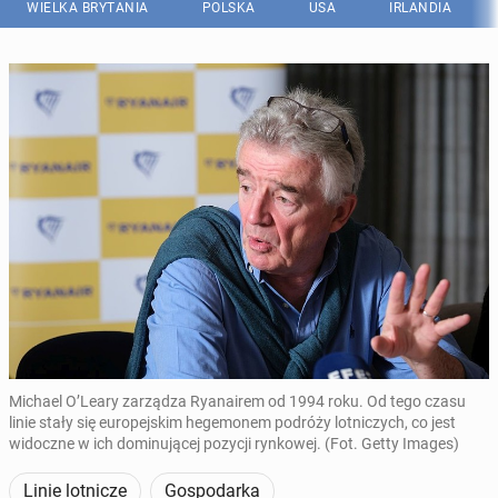
WIELKA BRYTANIA
POLSKA
USA
IRLANDIA
Michael O’Leary zarządza Ryanairem od 1994 roku. Od tego czasu
linie stały się europejskim hegemonem podróży lotniczych, co jest
widoczne w ich dominującej pozycji rynkowej. (Fot. Getty Images)
Linie lotnicze
Gospodarka