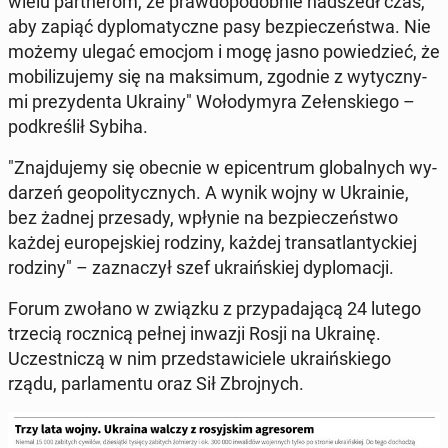
wielu part­ne­rom, że praw­do­po­dob­nie nad­szedł czas,
aby zapiąć dy­plo­ma­tycz­ne pasy bez­pie­czeń­stwa. Nie
możemy ulegać emocjom i mogę jasno po­wie­dzieć, że
mo­bi­li­zu­je­my się na mak­si­mum, zgodnie z wy­tycz­ny­
mi pre­zy­den­ta Ukrainy" Wo­ło­dy­my­ra Ze­łen­skie­go –
pod­kre­ślił Sybiha.
"Znaj­du­je­my się obecnie w epi­cen­trum glo­bal­nych wy­
da­rzeń geo­po­li­tycz­nych. A wynik wojny w Ukra­inie,
bez żadnej prze­sa­dy, wpłynie na bez­pie­czeń­stwo
każdej eu­ro­pej­skiej rodziny, każdej trans­atlan­tyc­kiej
rodziny" – za­zna­czył szef ukra­iń­skiej dy­plo­ma­cji.
Forum zwołano w związku z przy­pa­da­ją­cą 24 lutego
trzecią rocz­ni­cą pełnej inwazji Rosji na Ukrainę.
Uczest­ni­czą w nim przed­sta­wi­cie­le ukra­iń­skie­go
rządu, par­la­men­tu oraz Sił Zbroj­nych.