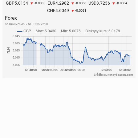
5.0134
4.2982
3.7236
GBP
EUR
USD
-0.0085
-0.0068
-0.0084
4.6049
CHF
-0.0031
Forex
AKTUALIZACJA:
7 SIERPNIA, 22:00
Źródło: currencybeacon.com