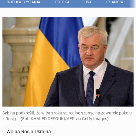
WIELKA BRYTANIA
POLSKA
USA
IRLANDIA
Sybiha podkreślił, że w tym roku są realne szanse na zawarcie pokoju
z Rosją... (Fot. KHALED DESOUKI/AFP via Getty Images)
Wojna Rosja-Ukraina