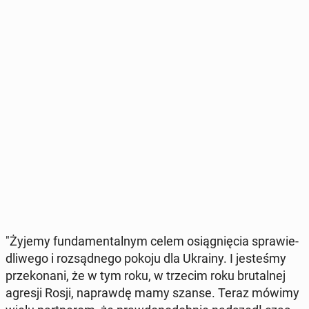
"Żyjemy fun­da­men­tal­nym celem osią­gnię­cia spra­wie­
dli­we­go i roz­sąd­ne­go pokoju dla Ukrainy. I je­ste­śmy
prze­ko­na­ni, że w tym roku, w trzecim roku bru­tal­nej
agresji Rosji, na­praw­dę mamy szanse. Teraz mówimy