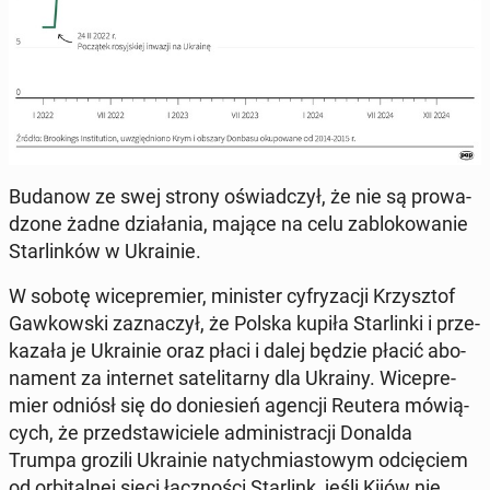
Budanow ze swej strony oświad­czył, że nie są pro­wa­
dzo­ne żadne dzia­ła­nia, mające na celu za­blo­ko­wa­nie
Star­lin­ków w Ukra­inie.
W sobotę wi­ce­pre­mier, mi­ni­ster cy­fry­za­cji Krzysz­tof
Gaw­kow­ski za­zna­czył, że Polska kupiła Star­lin­ki i prze­
ka­za­ła je Ukra­inie oraz płaci i dalej będzie płacić abo­
na­ment za in­ter­net sa­te­li­tar­ny dla Ukrainy. Wi­ce­pre­
mier odniósł się do do­nie­sień agencji Reutera mó­wią­
cych, że przed­sta­wi­cie­le ad­mi­ni­stra­cji Donalda
Trumpa grozili Ukra­inie na­tych­mia­sto­wym od­cię­ciem
od or­bi­tal­nej sieci łącz­no­ści Star­link, jeśli Kijów nie