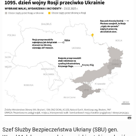
Szef Służby Bez­pie­czeń­stwa Ukriany (SBU) gen.