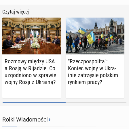
Czytaj więcej
Rozmowy między USA
"Rzecz­po­spo­li­ta":
a Rosją w Ri­ja­dzie. Co
Koniec wojny w Ukra­
uzgod­nio­no w sprawie
inie za­trzę­sie polskim
wojny Rosji z Ukrainą?
rynkiem pracy?
›
Rolki Wiadomości