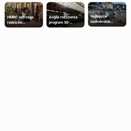
Najlepsze
HMRC ostrzega
Anglia rozszerza
nadmorskie
rodziców
program 50-
miasteczko blisko
pobierających Child
procentowych
Londynu
Benefit. Mogą być
zniżek kolejowych
zobowiązani do
na 18-latków
zwrotu zasiłku