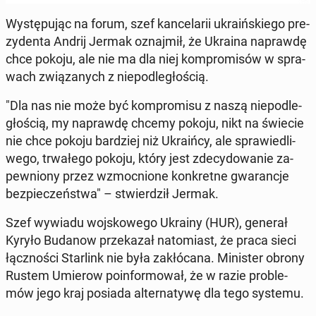
Wy­stę­pu­jąc na forum, szef kan­ce­la­rii ukra­iń­skie­go pre­
zy­den­ta Andrij Jermak oznaj­mił, że Ukraina na­praw­dę
chce pokoju, ale nie ma dla niej kom­pro­mi­sów w spra­
wach zwią­za­nych z nie­pod­le­gło­ścią.
"Dla nas nie może być kom­pro­mi­su z naszą nie­pod­le­
gło­ścią, my na­praw­dę chcemy pokoju, nikt na świecie
nie chce pokoju bar­dziej niż Ukra­iń­cy, ale spra­wie­dli­
we­go, trwa­łe­go pokoju, który jest zde­cy­do­wa­nie za­
pew­nio­ny przez wzmoc­nio­ne kon­kret­ne gwa­ran­cje
bez­pie­czeń­stwa" – stwier­dził Jermak.
Szef wywiadu woj­sko­we­go Ukrainy (HUR), generał
Kyryło Budanow prze­ka­zał na­to­miast, że praca sieci
łącz­no­ści Star­link nie była za­kłó­ca­na. Mi­ni­ster obrony
Rustem Umierow po­in­for­mo­wał, że w razie pro­ble­
mów jego kraj posiada al­ter­na­ty­wę dla tego systemu.