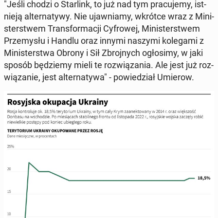
"Jeśli chodzi o Star­link, to już nad tym pra­cu­je­my, ist­
nie­ją al­ter­na­ty­wy. Nie ujaw­nia­my, wkrótce wraz z Mi­ni­
ster­stwem Trans­for­ma­cji Cy­fro­wej, Mi­ni­ster­stwem
Prze­my­słu i Handlu oraz innymi naszymi ko­le­ga­mi z
Mi­ni­ster­stwa Obrony i Sił Zbroj­nych ogło­si­my, w jaki
sposób bę­dzie­my mieli te roz­wią­za­nia. Ale jest już roz­
wią­za­nie, jest al­ter­na­ty­wa" - po­wie­dział Umierow.