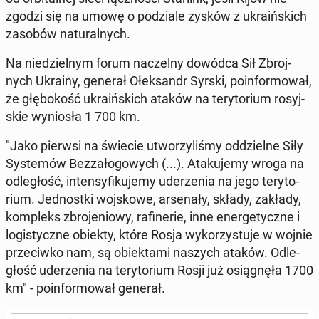
zgodzi się na umowę o po­dzia­le zysków z ukra­iń­skich
zasobów na­tu­ral­nych.
Na nie­dziel­nym forum na­czel­ny dowódca Sił Zbroj­
nych Ukrainy, generał Ołek­sandr Syrski, po­in­for­mo­wał,
że głę­bo­kość ukra­iń­skich ataków na te­ry­to­rium ro­syj­
skie wy­nio­sła 1 700 km.
"Jako pierwsi na świecie utwo­rzy­li­śmy od­dziel­ne Siły
Sys­te­mów Bez­za­ło­go­wych (...). Ata­ku­je­my wroga na
od­le­głość, in­ten­sy­fi­ku­je­my ude­rze­nia na jego te­ry­to­
rium. Jed­nost­ki woj­sko­we, ar­se­na­ły, składy, zakłady,
kom­pleks zbro­je­nio­wy, ra­fi­ne­rie, inne ener­ge­tycz­ne i
lo­gi­stycz­ne obiekty, które Rosja wy­ko­rzy­stu­je w wojnie
prze­ciw­ko nam, są obiek­ta­mi naszych ataków. Od­le­
głość ude­rze­nia na te­ry­to­rium Rosji już osią­gnę­ła 1700
km" - po­in­for­mo­wał generał.