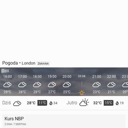
Pogoda
•
London
ZMIANA
Dziś
16:00
17:00
18:00
19:00
20:00
20:38
21:00
22:00
23:
28°C
28°C
28°C
27°C
25°C
23°C
21°C
20
Dziś
Jutro
28°C
32°C
11°C
15°C
34
19
Kurs NBP
Z DNIA: 7 SIERPNIA