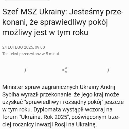
Szef MSZ Ukrainy: Je­ste­śmy prze­
ko­na­ni, że spra­wie­dli­wy pokój
możliwy jest w tym roku
24 LUTEGO 2025, 09:00
Ten tekst przeczytasz w 5 minut
Mi­ni­ster spraw za­gra­nicz­nych Ukrainy Andrij
Sybiha wyraził prze­ko­na­nie, że jego kraj może
uzyskać "spra­wie­dli­wy i roz­sąd­ny pokój" jeszcze
w tym roku. Dy­plo­ma­ta wy­stą­pił wczoraj na
forum "Ukraina. Rok 2025", po­świę­co­nym trze­
ciej rocz­ni­cy inwazji Rosji na Ukrainę.