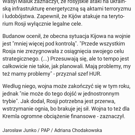
Wasyl Maluk za­zna­czył, że ro­syj­skie ataki na ukra­iń­
ską in­fra­struk­tu­rę ener­ge­tycz­ną są aktami ter­ro­ry­zmu
i lu­do­bój­stwa. Za­pew­nił, że Kijów atakuje na te­ry­to­
rium Rosji wy­łącz­nie legalne cele.
Budanow ocenił, że obecna sy­tu­acja Kijowa na wojnie
jest "mniej więcej pod kon­tro­lą". "Przede wszyst­kim
Rosja nie zre­zy­gno­wa­ła z osią­gnię­cia swojego celu
stra­te­gicz­ne­go. (...) Prze­su­wa­ją się, ale to tempo jest
cał­ko­wi­cie nie takie, jak pla­no­wa­li. Mają pro­ble­my, my
też mamy pro­ble­my" - przy­znał szef HUR.
Według niego, wojna może za­koń­czyć się w tym roku,
jednak "nie może do tego dojść w jed­no­stron­nym
trybie". Jak dodał, Rosji po­trzeb­na jest przerwa,
wstrzy­ma­nie ognia, bo brakuje jej sił. Wojna to też dla
Kremla ogromne ob­cią­że­nie fi­nan­so­we - za­zna­czył.
Jarosław Junko / PAP / Adriana Chodakowska