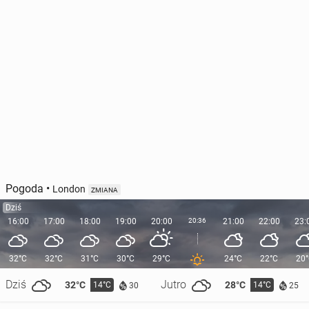
Pogoda
•
London
ZMIANA
Dziś
16:00
17:00
18:00
19:00
20:00
20:36
21:00
22:00
23:
32°C
32°C
31°C
30°C
29°C
24°C
22°C
20
Dziś
Jutro
32°C
28°C
14°C
14°C
30
25