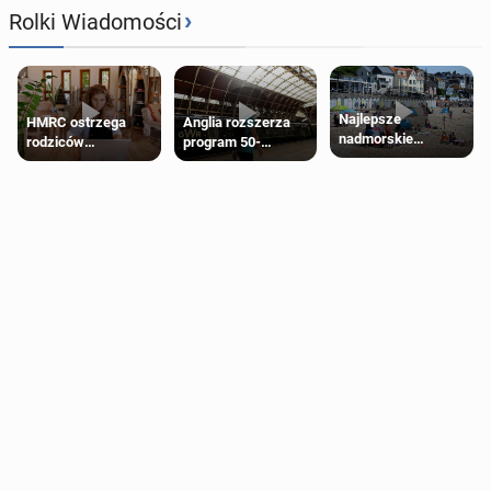
›
Rolki Wiadomości
Najlepsze
HMRC ostrzega
Anglia rozszerza
nadmorskie
rodziców
program 50-
miasteczko blisko
pobierających Child
procentowych
Londynu
Benefit. Mogą być
zniżek kolejowych
zobowiązani do
na 18-latków
zwrotu zasiłku