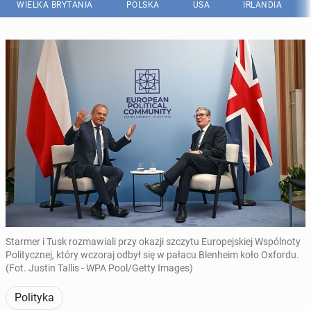
WIELKA BRYTANIA
POLSKA
USA
IRLANDIA
Starmer i Tusk rozmawiali przy okazji szczytu Europejskiej Wspólnoty
Politycznej, który wczoraj odbył się w pałacu Blenheim koło Oxfordu.
(Fot. Justin Tallis - WPA Pool/Getty Images)
Polityka