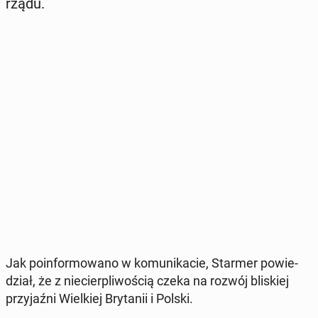
rządu.
Jak po­in­for­mo­wa­no w ko­mu­ni­ka­cie, Starmer po­wie­
dział, że z nie­cier­pli­wo­ścią czeka na rozwój bli­skiej
przy­jaź­ni Wiel­kiej Bry­ta­nii i Polski.