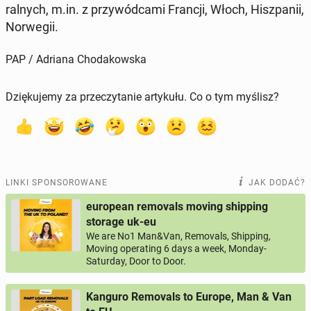
ral­nych, m.in. z przy­wód­ca­mi Francji, Włoch, Hisz­pa­nii,
Nor­we­gii.
PAP / Adriana Chodakowska
Dziękujemy za przeczytanie artykułu. Co o tym myślisz?
LINKI SPONSOROWANE
JAK DODAĆ?
european removals moving shipping
storage uk-eu
We are No1 Man&Van, Removals, Shipping,
Moving operating 6 days a week, Monday-
Saturday, Door to Door.
Kanguro Removals to Europe, Man & Van