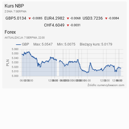
Kurs NBP
Z DNIA: 7 SIERPNIA
5.0134
4.2982
3.7236
GBP
EUR
USD
-0.0085
-0.0068
-0.0084
4.6049
CHF
-0.0031
Forex
AKTUALIZACJA:
7 SIERPNIA, 22:00
Źródło: currencybeacon.com