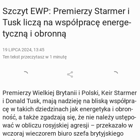
Szczyt EWP: Pre­mie­rzy Starmer i
Tusk liczą na współ­pra­cę ener­ge­
tycz­ną i obronną
19 LIPCA 2024, 13:45
Ten tekst przeczytasz w 1 minutę
Pre­mie­rzy Wiel­kiej Bry­ta­nii i Polski, Keir Starmer
i Donald Tusk, mają na­dzie­ję na bliską współ­pra­
cę w takich dzie­dzi­nach jak ener­ge­ty­ka i obron­
ność, a także zga­dza­ją się, że nie należy ustę­po­
wać w obliczu ro­syj­skiej agresji – prze­ka­za­ło w
wczoraj wie­czo­rem biuro szefa bry­tyj­skie­go