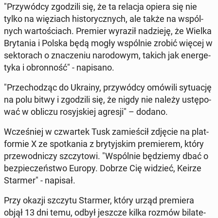
"Przy­wód­cy zgo­dzi­li się, że ta relacja opiera się nie
tylko na wię­ziach hi­sto­rycz­nych, ale także na wspól­
nych war­to­ściach. Premier wyraził na­dzie­ję, że Wielka
Bry­ta­nia i Polska będą mogły wspól­nie zrobić więcej w
sek­to­rach o zna­cze­niu na­ro­do­wym, takich jak ener­ge­
ty­ka i obron­ność" - na­pi­sa­no.
"Prze­cho­dząc do Ukrainy, przy­wód­cy omówili sy­tu­ację
na polu bitwy i zgo­dzi­li się, że nigdy nie należy ustę­po­
wać w obliczu ro­syj­skiej agresji" – dodano.
Wcze­śniej w czwar­tek Tusk za­mie­ścił zdjęcie na plat­
for­mie X ze spo­tka­nia z bry­tyj­skim pre­mie­rem, który
prze­wod­ni­czy szczy­to­wi. "Wspól­nie bę­dzie­my dbać o
bez­pie­czeń­stwo Europy. Dobrze Cię widzieć, Keirze
Starmer" - napisał.
Przy okazji szczytu Starmer, który urząd pre­mie­ra
objął 13 dni temu, odbył jeszcze kilka rozmów bi­la­te­