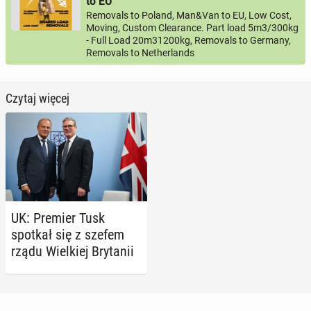
to EU
Removals to Poland, Man&Van to EU, Low Cost,
Moving, Custom Clearance. Part load 5m3/300kg
- Full Load 20m31200kg, Removals to Germany,
Removals to Netherlands
Czytaj więcej
UK: Premier Tusk
spotkał się z szefem
rządu Wiel­kiej Bry­ta­nii