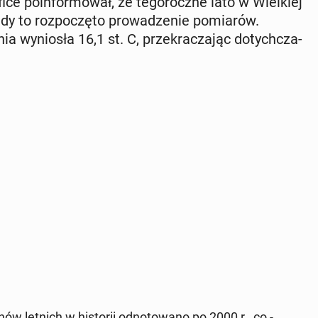
ice po­in­for­mo­wał, że te­go­rocz­ne lato w Wiel­kiej
iedy to roz­po­czę­to pro­wa­dze­nie po­mia­rów.
a wy­nio­sła 16,1 st. C, prze­kra­cza­jąc do­tych­cza­
w letnich w hi­sto­rii od­no­to­wa­no po 2000 r., co -