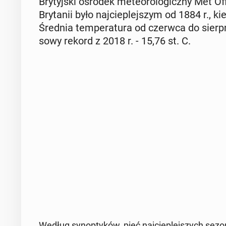
Bry­tyj­ski ośrodek me­te­oro­lo­gicz­ny Met Off
Bry­ta­nii było naj­cie­plej­szym od 1884 r., k
Średnia tem­pe­ra­tu­ra od czerwca do sierp­ni
so­wy rekord z 2018 r. - 15,76 st. C.
Według syn­op­ty­ków, pięć naj­cie­plej­szych sezonó