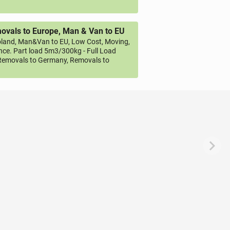
vals to Europe, Man & Van to EU
land, Man&Van to EU, Low Cost, Moving,
ce. Part load 5m3/300kg - Full Load
emovals to Germany, Removals to