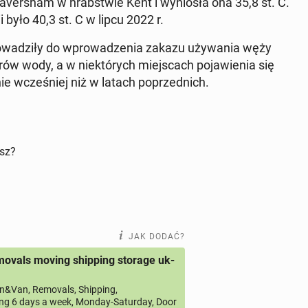
a­ver­sham w hrab­stwie Kent i wy­nio­sła ona 35,8 st. C.
­nii było 40,3 st. C w lipcu 2022 r.
pro­wa­dzi­ły do wpro­wa­dze­nia zakazu uży­wa­nia węży
rów wody, a w nie­któ­rych miej­scach po­ja­wie­nia się
ie wcze­śniej niż w latach po­przed­nich.
isz?
JAK DODAĆ?
ovals moving shipping storage uk-
&Van, Removals, Shipping,
ng 6 days a week, Monday-Saturday, Door