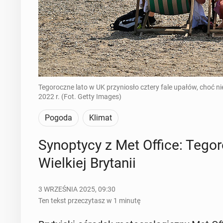
Tegoroczne lato w UK przyniosło cztery fale upałów, choć ni
2022 r. (Fot. Getty Images)
Pogoda
Klimat
Syn­op­ty­cy z Met Office: Te­go­
Wiel­kiej Bry­ta­nii
3 WRZEŚNIA 2025, 09:30
Ten tekst przeczytasz w 1 minutę