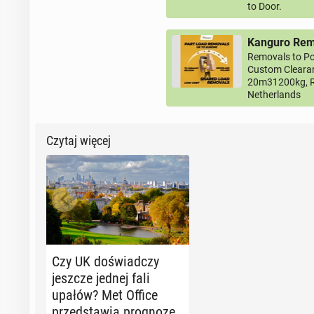
to Door.
Kanguro Remo
Removals to Po
Custom Clearan
20m31200kg, R
Netherlands
Czytaj więcej
Czy UK do­świad­czy
jeszcze jednej fali
upałów? Met Office
przed­sta­wia pro­gno­zę