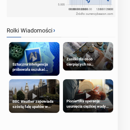
Źródło: currencybeacon.com
›
Rolki Wiadomości
Zasiłki dla osób
cierpiących na
Sztuczna inteligencja
schorzenia psychiczne
próbowała oszukać
człowieka
Pionierska operacja
BBC Weather zapowiada
usunięcia ciężkiej wady
szóstą falę upałów w
wrodzonej płodu w łonie
Londynie
matki