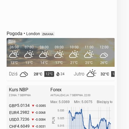
Pogoda
•
London
ZMIANA
Dziś
06:00
07:00
08:00
09:00
10:00
11:00
12:00
13:00
13°C
13°C
14°C
17°C
21°C
25°C
26°C
26°C
Dziś
Jutro
28°C
32°C
12°C
14°C
24
Kurs NBP
Forex
Z DNIA: 7 SIERPNIA
AKTUALIZACJA:
7 SIERPNIA, 22:00
5.0134
GBP
-0.0085
4.2982
EUR
-0.0068
3.7236
USD
-0.0084
4.6049
CHF
-0.0031