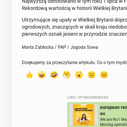
Naj­wyż­szą od­no­to­wa­no w tym roku 1 lipca w F
Re­kor­do­wą war­to­ścią w hi­sto­rii Wiel­kiej Bry­ta
Utrzy­mu­ją­ce się upały w Wiel­kiej Bry­ta­nii do­
ogro­do­wych, zna­czą­cych w skali kraju nie­do­bo­
pierw­szych oznak jesieni w przy­ro­dzie zna­cze­n
Marta Zabłocka / PAP / Jagoda Sowa
Dziękujemy za przeczytanie artykułu. Co o tym myśl
LINKI SPONSOROWANE
european rem
eu
We are No1 Man
Moving operati