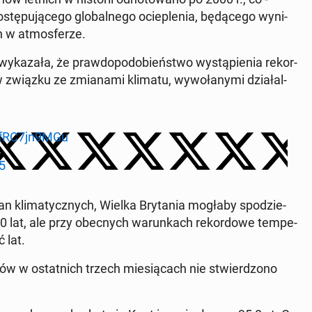
pu­ją­ce­go glo­bal­ne­go ocie­ple­nia, bę­dą­ce­go wy­ni­
h w at­mos­fe­rze.
y­ka­za­ła, że praw­do­po­do­bień­stwo wy­stą­pie­nia re­kor­
związku ze zmia­na­mi klimatu, wy­wo­ła­ny­mi dzia­łal­
o/fRC7jn9MGu
5
kli­ma­tycz­nych, Wielka Bry­ta­nia mogłaby spo­dzie­
40 lat, ale przy obec­nych wa­run­kach re­kor­do­we tem­pe­
 lat.
łów w ostat­nich trzech mie­sią­cach nie stwier­dzo­no