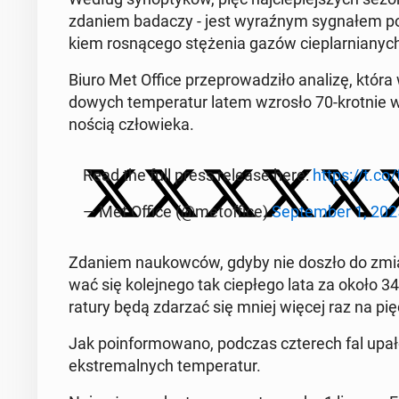
zdaniem badaczy - jest wy­raź­nym sy­gna­łem po­stę­
kiem ro­sną­ce­go stę­że­nia gazów cie­plar­nia­nyc
Biuro Met Office prze­pro­wa­dzi­ło analizę, która w
do­wych tem­pe­ra­tur latem wzrosło 70-krotnie w 
no­ścią czło­wie­ka.
Read the full press release here:
https://t.c
— Met Office (@me­tof­fi­ce)
Sep­tem­ber 1, 202
Zdaniem na­ukow­ców, gdyby nie doszło do zmian 
wać się ko­lej­ne­go tak cie­płe­go lata za około 3
ra­tu­ry będą zdarzać się mniej więcej raz na pięć
Jak po­in­for­mo­wa­no, podczas czte­rech fal upa
eks­tre­mal­nych tem­pe­ra­tur.