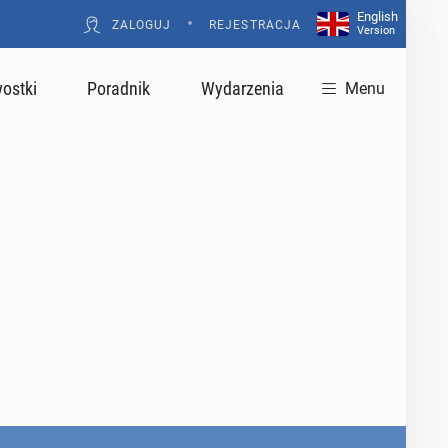
English
•
ZALOGUJ
REJESTRACJA
Version
ostki
Poradnik
Wydarzenia
Menu