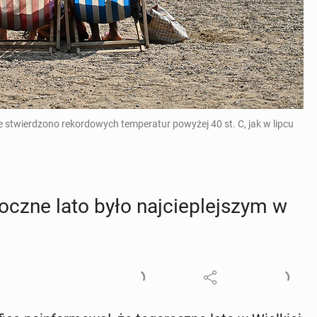
e stwierdzono rekordowych temperatur powyżej 40 st. C, jak w lipcu
rocz­ne lato było naj­cie­plej­szym w