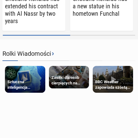
ex­tend­ed his con­tract
a new statue in his
with Al Nassr by two
home­town Funchal
years
›
Rolki Wiadomości
Zasiłki dla osób
Sztuczna
BBC Weather
cierpiących na
inteligencja
zapowiada szóstą
schorzenia
próbowała oszukać
falę upałów w
psychiczne
człowieka
Londynie