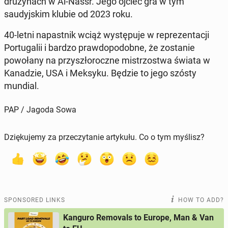
druży­nach w Al-Nassr. Jego ojciec gra w tym
saudyjskim klubie od 2023 roku.
40-letni na­past­nik wciąż wys­tępu­je w reprezen­tacji
Por­tu­galii i bardzo praw­dopodob­ne, że zostanie
powołany na przyszłoroczne mis­tr­zost­wa świata w
Kanadzie, USA i Meksyku. Będzie to jego szósty
mundial.
PAP / Jagoda Sowa
Dziękujemy za przeczytanie artykułu. Co o tym myślisz?
SPONSORED LINKS
HOW TO ADD?
Kanguro Removals to Europe, Man & Van