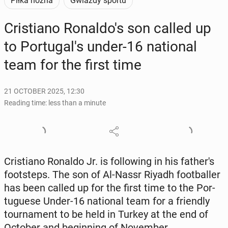
Piłka nożna
Gwiazdy sportu
Cris­tiano Ronal­do's son called up
to Por­tu­gal's under-16 na­tion­al
team for the first time
21 OCTOBER 2025, 12:30
Reading time: less than a minute
Cris­tiano Ronaldo Jr. is fol­low­ing in his fa­ther's
foot­steps. The son of Al-Nassr Riyadh foot­baller
has been called up for the first time to the Por­
tuguese Under-16 na­tion­al team for a friend­ly
tour­na­ment to be held in Turkey at the end of
October and be­gin­ning of No­vem­ber.