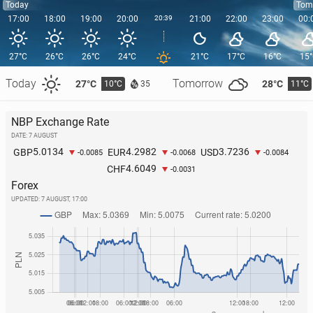
Today
Tom
17:00
18:00
19:00
20:00
20:39
21:00
22:00
23:00
00:
27°C
26°C
26°C
24°C
21°C
17°C
16°C
15
Today
Tomorrow
27°C
28°C
10°C
11°C
35
NBP Exchange Rate
DATE: 7 AUGUST
5.0134
4.2982
3.7236
GBP
EUR
USD
-0.0085
-0.0068
-0.0084
4.6049
CHF
-0.0031
Forex
UPDATED:
7 AUGUST, 17:00