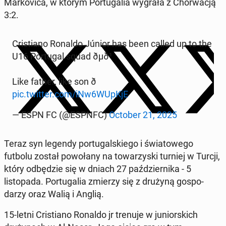
Markovi­ca, w którym Por­tu­galia wygrała z Chorwacją
3:2.
Cris­tiano Ronaldo Júnior has been called up to the
U16 Por­tu­gal squad ðµð¹
Like father, like son ð
pic.twitter.com/iNw6WUpKjE
— ESPN FC (@ESPNFC)
October 21, 2025
Teraz syn legendy por­tu­gal­skiego i świa­towego
futbolu został powołany na to­warzys­ki turniej w Turcji,
który odbędzie się w dniach 27 październi­ka - 5
listopa­da. Por­tu­galia zmierzy się z drużyną gospo­
darzy oraz Walią i Anglią.
15-letni Cris­tiano Ronaldo jr trenuje w ju­niors­kich