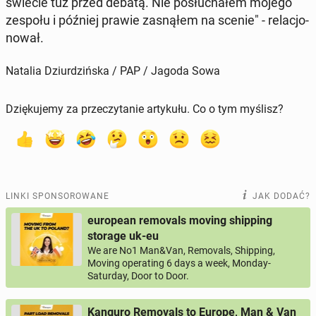
świecie tuż przed debatą. Nie po­słu­cha­łem mojego
zespołu i później prawie za­sną­łem na scenie" - re­la­cjo­
no­wał.
Natalia Dziurdzińska / PAP / Jagoda Sowa
Dziękujemy za przeczytanie artykułu. Co o tym myślisz?
LINKI SPONSOROWANE
JAK DODAĆ?
european removals moving shipping
storage uk-eu
We are No1 Man&Van, Removals, Shipping,
Moving operating 6 days a week, Monday-
Saturday, Door to Door.
Kanguro Removals to Europe, Man & Van