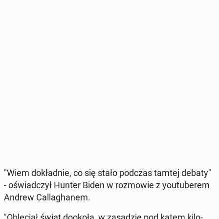
"Wiem do­kład­nie, co się stało podczas tamtej debaty"
- oświad­czył Hunter Biden w roz­mo­wie z youtu­be­rem
Andrew Cal­la­gha­nem.
"Ob­le­ciał świat dookoła, w za­sa­dzie pod kątem ki­lo­