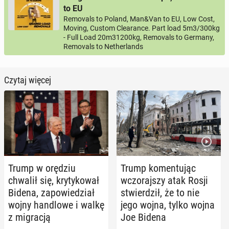
to EU
Removals to Poland, Man&Van to EU, Low Cost,
Moving, Custom Clearance. Part load 5m3/300kg
- Full Load 20m31200kg, Removals to Germany,
Removals to Netherlands
Czytaj więcej
Trump w orędziu
Trump ko­men­tu­jąc
chwalił się, kry­ty­ko­wał
wczo­raj­szy atak Rosji
Bidena, za­po­wie­dział
stwier­dził, że to nie
wojny han­dlo­we i walkę
jego wojna, tylko wojna
z mi­gra­cją
Joe Bidena