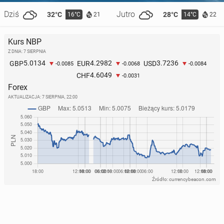
Dziś
Jutro
32°C
28°C
16°C
14°C
21
22
Kurs NBP
Z DNIA: 7 SIERPNIA
5.0134
4.2982
3.7236
GBP
EUR
USD
-0.0085
-0.0068
-0.0084
4.6049
CHF
-0.0031
Forex
AKTUALIZACJA:
7 SIERPNIA, 22:00
Źródło: currencybeacon.com