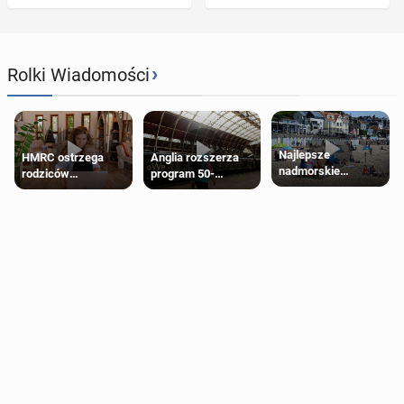
›
Rolki Wiadomości
Najlepsze
HMRC ostrzega
Anglia rozszerza
nadmorskie
rodziców
program 50-
miasteczko blisko
pobierających Child
procentowych
Londynu
Benefit. Mogą być
zniżek kolejowych
zobowiązani do
na 18-latków
zwrotu zasiłku