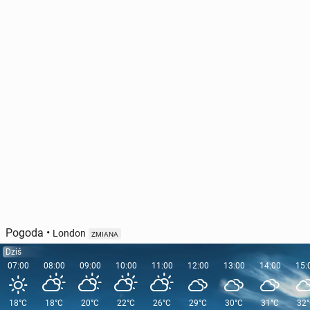
Pogoda
•
London
ZMIANA
Dziś
07:00
08:00
09:00
10:00
11:00
12:00
13:00
14:00
15:
18°C
18°C
20°C
22°C
26°C
29°C
30°C
31°C
32