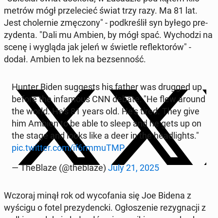
me­trów mógł prze­le­cieć świat trzy razy. Ma 81 lat.
Jest cho­ler­nie zmę­czo­ny" - pod­kre­ślił syn byłego pre­
zy­den­ta. "Dali mu Ambien, by mógł spać. Wy­cho­dzi na
scenę i wygląda jak jeleń w świetle re­flek­to­rów" -
dodał. Ambien to lek na bez­sen­ność.
Hunter Biden sug­ge­sts his father was drugged up
before the in­fa­mo­us CNN debate: "He flew around
the world. He's 81 years old. He's tired. They give
him Ambien to be able to sleep and he gets up on
the stage and looks like a deer in the he­adli­ghts."
pic.twitter.com/if6rmmuTMP
— The­Bla­ze (@the­bla­ze)
July 21, 2025
Wczoraj minął rok od wy­co­fa­nia się Joe Bidena z
wyścigu o fotel pre­zy­denc­ki. Ogło­sze­nie re­zy­gna­cji z