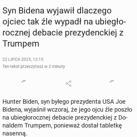
Syn Bidena wyjawił dla­cze­go
ojciec tak źle wypadł na ubie­gło­
rocz­nej debacie pre­zy­denc­kiej z
Trumpem
22 LIPCA 2025, 12:15
Ten tekst przeczytasz w 2 minuty
Hunter Biden, syn byłego pre­zy­den­ta USA Joe
Bidena, wy­ja­śnił wczoraj, że jego ojcu źle poszło
na ubie­gło­rocz­nej debacie pre­zy­denc­kiej z Do­
nal­dem Trumpem, po­nie­waż dostał ta­blet­kę
nasenną.