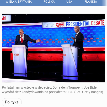
WIELKA BRYTANIA
POLSKA
USA
IRLANDIA
Po fatalnym występie w debacie z Donaldem Trumpem, Joe Biden
wycofał się z kandydowania na prezydenta USA. (Fot. Getty Images)
Polityka