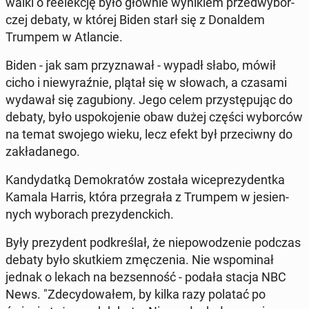
walki o re­elek­cję było głównie wy­ni­kiem przed­wy­bor­
czej debaty, w której Biden starł się z Do­nal­dem
Trumpem w Atlan­cie.
Biden - jak sam przy­zna­wał - wypadł słabo, mówił
cicho i nie­wy­raź­nie, plątał się w słowach, a czasami
wydawał się za­gu­bio­ny. Jego celem przy­stę­pu­jąc do
debaty, było uspo­ko­je­nie obaw dużej części wy­bor­ców
na temat swojego wieku, lecz efekt był prze­ciw­ny do
za­kła­da­ne­go.
Kan­dy­dat­ką De­mo­kra­tów została wi­ce­pre­zy­dent­ka
Kamala Harris, która prze­gra­ła z Trumpem w je­sien­
nych wy­bo­rach pre­zy­denc­kich.
Były pre­zy­dent pod­kre­ślał, że nie­po­wo­dze­nie podczas
debaty było skut­kiem zmę­cze­nia. Nie wspo­mi­nał
jednak o lekach na bez­sen­ność - podała stacja NBC
News. "Zde­cy­do­wa­łem, by kilka razy polatać po