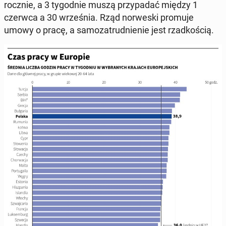
rocznie, a 3 ty­go­dnie muszą przy­pa­dać między 1
czerwca a 30 wrze­śnia. Rząd nor­we­ski promuje
umowy o pracę, a sa­mo­za­trud­nie­nie jest rzad­ko­ścią.