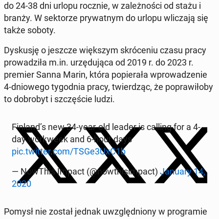
do 24-38 dni urlopu rocznie, w za­leż­no­ści od stażu i
branży. W sek­to­rze pry­wat­nym do urlopu wli­cza­ją się
także soboty.
Dys­ku­sję o jeszcze więk­szym skró­ce­niu czasu pracy
pro­wa­dzi­ła m.in. urzę­du­ją­ca od 2019 r. do 2023 r.
premier Sanna Marin, która po­pie­ra­ła wpro­wa­dze­nie
4-dnio­we­go ty­go­dnia pracy, twier­dząc, że po­pra­wi­ło­by
to do­bro­byt i szczę­ście ludzi.
Finland’s new 34-year-old leader is calling for a 4-
day wor­kwe­ek and 6-hour days
pic.twitter.com/TSGe3UxC1b
— NowThis Impact (@now­thi­sim­pact)
January 14,
2020
Pomysł nie został jednak uwzględ­nio­ny w pro­gra­mie