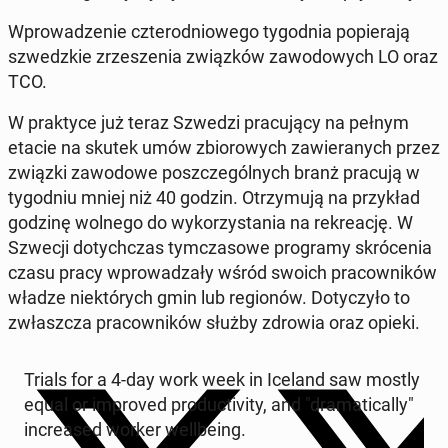
Wpro­wa­dze­nie czte­ro­dnio­we­go ty­go­dnia po­pie­ra­ją
szwedz­kie zrze­sze­nia związ­ków za­wo­do­wych LO oraz
TCO.
W prak­ty­ce już teraz Szwedzi pra­cu­ją­cy na pełnym
etacie na skutek umów zbio­ro­wych za­wie­ra­nych przez
związki za­wo­do­we po­szcze­gól­nych branż pracują w
ty­go­dniu mniej niż 40 godzin. Otrzy­mu­ją na przy­kład
godzinę wolnego do wy­ko­rzy­sta­nia na re­kre­ację. W
Szwecji do­tych­czas tym­cza­so­we pro­gra­my skró­ce­nia
czasu pracy wpro­wa­dza­ły wśród swoich pra­cow­ni­ków
władze nie­któ­rych gmin lub re­gio­nów. Do­ty­czy­ło to
zwłasz­cza pra­cow­ni­ków służby zdrowia oraz opieki.
Trials for a 4-day work week in Iceland saw mostly
equal or im­pro­ved pro­duc­ti­vi­ty, and "dra­ma­ti­cal­ly"
in­cre­ased worker wel­l­be­ing.