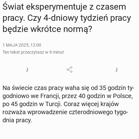
Świat eks­pe­ry­men­tu­je z czasem
pracy. Czy 4-dniowy tydzień pracy
będzie wkrótce normą?
1 MAJA 2025, 12:00
Ten tekst przeczytasz w 9 minut
Na świecie czas pracy waha się od 35 godzin ty­
go­dnio­wo we Francji, przez 40 godzin w Polsce,
po 45 godzin w Turcji. Coraz więcej krajów
rozważa wpro­wa­dze­nie czte­ro­dnio­we­go ty­go­
dnia pracy.