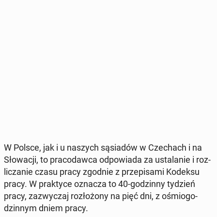
W Polsce, jak i u naszych są­sia­dów w Cze­chach i na
Sło­wa­cji, to pra­co­daw­ca od­po­wia­da za usta­la­nie i roz­
li­cza­nie czasu pracy zgodnie z prze­pi­sa­mi Kodeksu
pracy. W prak­ty­ce oznacza to 40-go­dzin­ny tydzień
pracy, za­zwy­czaj roz­ło­żo­ny na pięć dni, z ośmio­go­
dzin­nym dniem pracy.