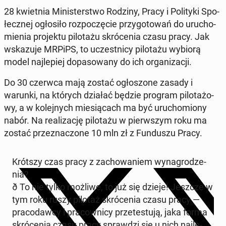
28 kwiet­nia Mi­ni­ster­stwo Rodziny, Pracy i Po­li­ty­ki Spo­
łecz­nej ogło­si­ło roz­po­czę­cie przy­go­to­wań do uru­cho­
mie­nia pro­jek­tu pi­lo­ta­żu skró­ce­nia czasu pracy. Jak
wska­zu­je MRPiPS, to uczest­ni­cy pi­lo­ta­żu wybiorą
model naj­le­piej do­pa­so­wa­ny do ich or­ga­ni­za­cji.
Do 30 czerwca mają zostać ogło­szo­ne zasady i
warunki, na których działać będzie program pi­lo­ta­żo­
wy, a w ko­lej­nych mie­sią­cach ma być uru­cho­mio­ny
nabór. Na re­ali­za­cję pi­lo­ta­żu w pierw­szym roku ma
zostać prze­zna­czo­ne 10 mln zł z Fun­du­szu Pracy.
Krótszy czas pracy z za­cho­wa­niem wy­na­gro­dze­
nia?
ð To nie tylko możliwe, to już się dzieje! Jeszcze w
tym roku ruszy pilotaż skró­ce­nia czasu pracy —
pra­co­daw­cy i pra­cow­ni­cy prze­te­stu­ją, jaka forma
skró­ce­nia czasu pracy spraw­dzi się u nich naj­le­