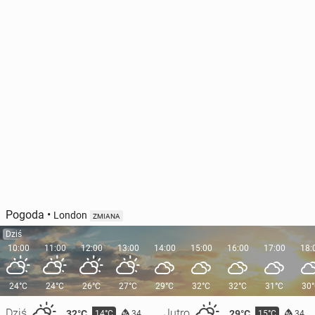
Pogoda
•
London
ZMIANA
Dziś
10:00
11:00
12:00
13:00
14:00
15:00
16:00
17:00
18:
24°C
24°C
26°C
27°C
29°C
32°C
32°C
31°C
30
Dziś
Jutro
32°C
29°C
14°C
15°C
34
34