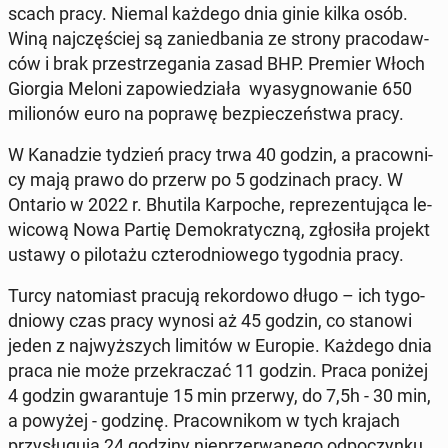
scach pracy. Niemal każdego dnia ginie kilka osób.
Winą naj­czę­ściej są za­nie­dba­nia ze strony pra­co­daw­
ców i brak prze­strze­ga­nia zasad BHP. Premier Włoch
Giorgia Meloni za­po­wie­dzia­ła wy­asy­gno­wa­nie 650
mi­lio­nów euro na poprawę bez­pie­czeń­stwa pracy.
W Ka­na­dzie tydzień pracy trwa 40 godzin, a pra­cow­ni­
cy mają prawo do przerw po 5 go­dzi­nach pracy. W
Ontario w 2022 r. Bhutila Kar­po­che, re­pre­zen­tu­ją­ca le­
wi­co­wą Nowa Partię De­mo­kra­tycz­ną, zgło­si­ła projekt
ustawy o pi­lo­ta­żu czte­ro­dnio­we­go ty­go­dnia pracy.
Turcy na­to­miast pracują re­kor­do­wo długo – ich ty­go­
dnio­wy czas pracy wynosi aż 45 godzin, co stanowi
jeden z naj­wyż­szych limitów w Europie. Każdego dnia
praca nie może prze­kra­czać 11 godzin. Praca poniżej
4 godzin gwa­ran­tu­je 15 min przerwy, do 7,5h - 30 min,
a powyżej - godzinę. Pra­cow­ni­kom w tych krajach
przy­słu­gu­ją 24 godziny nie­prze­rwa­ne­go od­po­czyn­ku