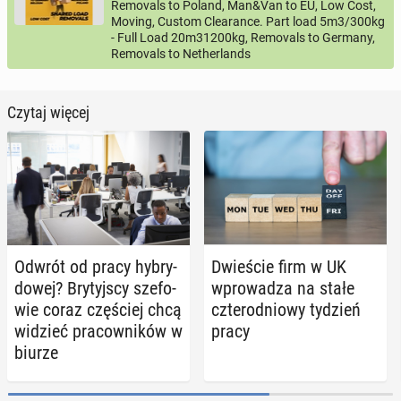
Removals to Poland, Man&Van to EU, Low Cost,
Moving, Custom Clearance. Part load 5m3/300kg
- Full Load 20m31200kg, Removals to Germany,
Removals to Netherlands
Czytaj więcej
Odwrót od pracy hy­bry­
Dwie­ście firm w UK
do­wej? Bry­tyj­scy sze­fo­
wpro­wa­dza na stałe
wie coraz czę­ściej chcą
czte­ro­dnio­wy tydzień
widzieć pra­cow­ni­ków w
pracy
biurze