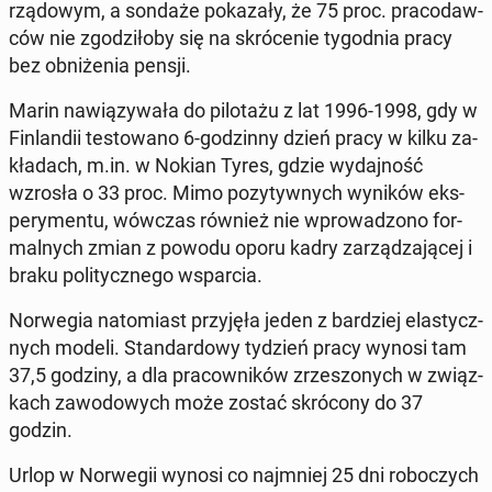
rzą­do­wym, a sondaże po­ka­za­ły, że 75 proc. pra­co­daw­
ców nie zgo­dzi­ło­by się na skró­ce­nie ty­go­dnia pracy
bez ob­ni­że­nia pensji.
Marin na­wią­zy­wa­ła do pi­lo­ta­żu z lat 1996-1998, gdy w
Fin­lan­dii te­sto­wa­no 6-go­dzin­ny dzień pracy w kilku za­
kła­dach, m.in. w Nokian Tyres, gdzie wy­daj­ność
wzrosła o 33 proc. Mimo po­zy­tyw­nych wyników eks­
pe­ry­men­tu, wówczas również nie wpro­wa­dzo­no for­
mal­nych zmian z powodu oporu kadry za­rzą­dza­ją­cej i
braku po­li­tycz­ne­go wspar­cia.
Nor­we­gia na­to­miast przy­ję­ła jeden z bar­dziej ela­stycz­
nych modeli. Stan­dar­do­wy tydzień pracy wynosi tam
37,5 godziny, a dla pra­cow­ni­ków zrze­szo­nych w związ­
kach za­wo­do­wych może zostać skró­co­ny do 37
godzin.
Urlop w Nor­we­gii wynosi co naj­mniej 25 dni ro­bo­czych