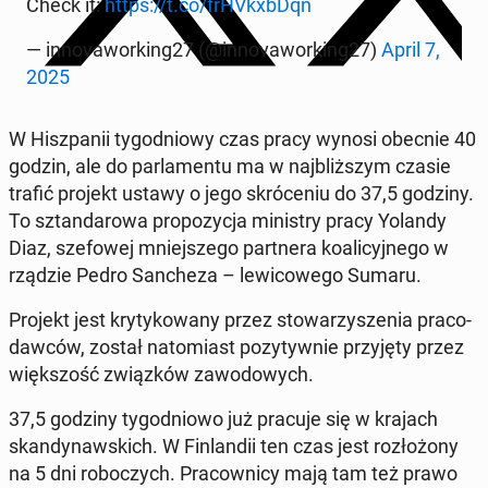
Check it:
https://t.co/frHVkxb­Dqn
— in­no­va­wor­king27 (@in­no­va­wor­king27)
April 7,
2025
W Hisz­pa­nii ty­go­dnio­wy czas pracy wynosi obecnie 40
godzin, ale do par­la­men­tu ma w naj­bliż­szym czasie
trafić projekt ustawy o jego skró­ce­niu do 37,5 godziny.
To sztan­da­ro­wa pro­po­zy­cja mi­ni­stry pracy Yolandy
Diaz, sze­fo­wej mniej­sze­go part­ne­ra ko­ali­cyj­ne­go w
rządzie Pedro San­che­za – le­wi­co­we­go Sumaru.
Projekt jest kry­ty­ko­wa­ny przez sto­wa­rzy­sze­nia pra­co­
daw­ców, został na­to­miast po­zy­tyw­nie przy­ję­ty przez
więk­szość związ­ków za­wo­do­wych.
37,5 godziny ty­go­dnio­wo już pracuje się w krajach
skan­dy­naw­skich. W Fin­lan­dii ten czas jest roz­ło­żo­ny
na 5 dni ro­bo­czych. Pra­cow­ni­cy mają tam też prawo