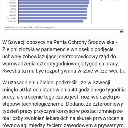
W Szwecji opo­zy­cyj­na Partia Ochrony Śro­do­wi­ska -
Zieloni złożyła w par­la­men­cie wniosek o pod­ję­cie
uchwały zo­bo­wią­zu­ją­cej cen­tro­pra­wi­co­wy rząd do
wpro­wa­dze­nia czte­ro­ty­go­dnio­we­go ty­go­dnia pracy.
Kwestia ta ma być roz­pa­try­wa­na w izbie w czerwcu br.
W uza­sad­nie­niu Zieloni pod­kre­śli­li, że w Szwecji
minęło 50 lat od usta­no­wie­nia 40 go­dzin­ne­go ty­go­dnia
pracy, a skró­ce­nie tego czasu jest możliwe dzięki po­
stę­po­wi tech­no­lo­gicz­ne­mu. Dodano, że czte­ro­dnio­wy
tydzień pracy przy­czy­ni ko­rzy­ści w postaci zmniej­sze­
nia liczby zwol­nień le­kar­skich na skutek przy­wró­ce­nia
rów­no­wa­gi między życiem za­wo­do­wym a pry­wat­nym.