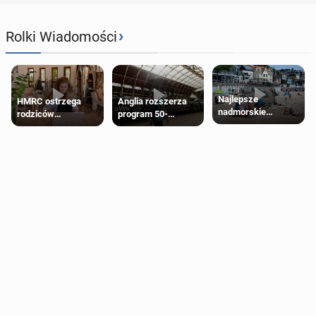
›
Rolki Wiadomości
Najlepsze
HMRC ostrzega
Anglia rozszerza
nadmorskie
rodziców
program 50-
miasteczko blisko
pobierających Child
procentowych
Londynu
Benefit. Mogą być
zniżek kolejowych
zobowiązani do
na 18-latków
zwrotu zasiłku