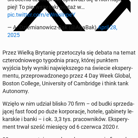
piej! To pierw­szy taki pilotaż w…
pic.twitter.com/eW­ni­sIn­peY
— A. Dzie­mia­no­wicz-Bąk (@AgaBak)
April 28,
2025
Przez Wielką Bry­ta­nię prze­to­czy­ła się debata na temat
czte­ro­dnio­we­go ty­go­dnia pracy, której punktem
wyjścia były wyniki naj­więk­sze­go na świecie eks­pe­ry­
men­tu, prze­pro­wa­dzo­ne­go przez 4 Day Week Global,
Boston College, Uni­ver­si­ty of Cam­brid­ge i think tank
Au­to­no­my.
Wzięło w nim udział blisko 70 firm – od budki sprze­da­
ją­cej fast food po duże kor­po­ra­cje, hotele, ga­bi­ne­ty le­
kar­skie i banki – i ok. 3,3 tys. pra­cow­ni­ków. Eks­pe­ry­
ment trwał sześć mie­się­cy od 6 czerwca 2020 r.