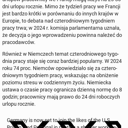
dni urlopu rocznie. Mimo że tydzień pracy we Francji
jest bardzo krótki w po­rów­na­niu do innych krajów w
Europie, to debata nad czte­ro­dnio­wym ty­go­dniem
pracy trwa; w 2024 r. komisja par­la­men­tar­na uznała,
że decyzja o jego wpro­wa­dze­niu powinna należeć do
pra­co­daw­ców.
Również w Niem­czech temat czte­ro­dnio­we­go ty­go­
dnia pracy staje się coraz bar­dziej po­pu­lar­ny. W 2024
roku 74 proc. Niemców opo­wie­dzia­ło się za czte­ro­
dnio­wym ty­go­dniem pracy, wska­zu­jąc na ob­ni­że­nie
poziomu stresu w co­dzien­nym życiu. Nie­miec­ka
ustawa o czasie pracy ogra­ni­cza dzienną normę do 8
godzin; pra­cow­ni­cy mają prawo do 24 dni ro­bo­czych
urlopu rocznie.
Germany is now set to join the likes of the U.S.,
Britain, and Por­tu­gal in pi­lo­ting a shorter wor­kwe­