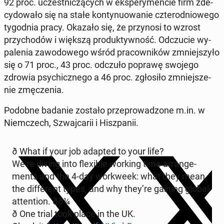
92 proc. uczest­ni­czą­cych w eks­pe­ry­men­cie firm zde­
cy­do­wa­ło się na stałe kon­ty­nu­owa­nie czte­ro­dnio­we­go
ty­go­dnia pracy. Okazało się, że przy­no­si to wzrost
przy­cho­dów i większą pro­duk­tyw­ność. Od­czu­cie wy­
pa­le­nia za­wo­do­we­go wśród pra­cow­ni­ków zmniej­szy­ło
się o 71 proc., 43 proc. odczuło poprawę swojego
zdrowia psy­chicz­ne­go a 46 proc. zgło­si­ło zmniej­sze­
nie zmę­cze­nia.
Podobne badanie zostało prze­pro­wa­dzo­ne m.in. w
Niem­czech, Szwaj­ca­rii i Hisz­pa­nii.
ð What if your job adapted to your life?
We’re diving into fle­xi­ble working time ar­ran­ge­
ments and the 4-day wor­kwe­ek: what they mean,
the dif­fe­rent types, and why they’re gaining global
at­ten­tion. ðð¼
ð One trial took place in the UK.