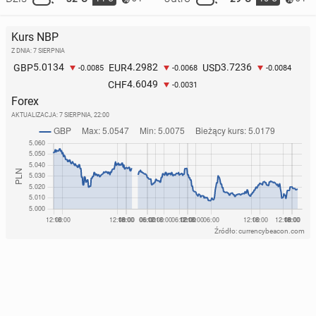
Kurs NBP
Z DNIA: 7 SIERPNIA
5.0134
4.2982
3.7236
GBP
EUR
USD
-0.0085
-0.0068
-0.0084
4.6049
CHF
-0.0031
Forex
AKTUALIZACJA:
7 SIERPNIA, 22:00
Źródło: currencybeacon.com