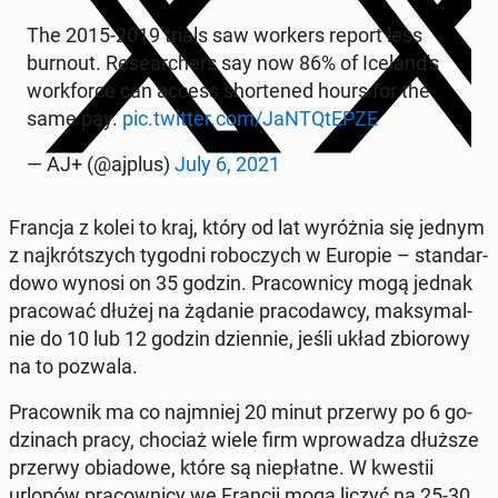
The 2015-2019 trials saw workers report less
burnout. Re­se­ar­chers say now 86% of Ice­lan­d's
work­for­ce can access shor­te­ned hours for the
same pay.
pic.twitter.com/JaN­TQtEP­ZE
— AJ+ (@ajplus)
July 6, 2021
Francja z kolei to kraj, który od lat wy­róż­nia się jednym
z naj­krót­szych tygodni ro­bo­czych w Europie – stan­dar­
do­wo wynosi on 35 godzin. Pra­cow­ni­cy mogą jednak
pra­co­wać dłużej na żądanie pra­co­daw­cy, mak­sy­mal­
nie do 10 lub 12 godzin dzien­nie, jeśli układ zbio­ro­wy
na to pozwala.
Pra­cow­nik ma co naj­mniej 20 minut przerwy po 6 go­
dzi­nach pracy, chociaż wiele firm wpro­wa­dza dłuższe
przerwy obia­do­we, które są nie­płat­ne. W kwestii
urlopów pra­cow­ni­cy we Francji mogą liczyć na 25-30