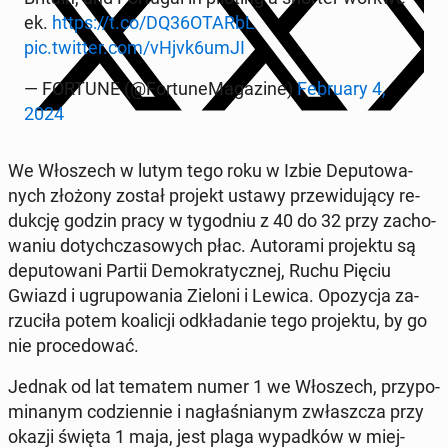
ek.
https://t.co/DQ36OTARbL
pic.twitter.com/vHjvk6umJI
— FORTUNE (@For­tu­ne­Ma­ga­zi­ne)
Fe­bru­ary 4,
2024
We Wło­szech w lutym tego roku w Izbie De­pu­to­wa­
nych złożony został projekt ustawy prze­wi­du­ją­cy re­
duk­cję godzin pracy w ty­go­dniu z 40 do 32 przy za­cho­
wa­niu do­tych­cza­so­wych płac. Au­to­ra­mi pro­jek­tu są
de­pu­to­wa­ni Partii De­mo­kra­tycz­nej, Ruchu Pięciu
Gwiazd i ugru­po­wa­nia Zieloni i Lewica. Opo­zy­cja za­
rzu­ci­ła potem ko­ali­cji od­kła­da­nie tego pro­jek­tu, by go
nie pro­ce­do­wać.
Jednak od lat tematem numer 1 we Wło­szech, przy­po­
mi­na­nym co­dzien­nie i na­gła­śnia­nym zwłasz­cza przy
okazji święta 1 maja, jest plaga wy­pad­ków w miej­