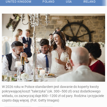
UNITED KINGDOM
POLAND
USA
IRELAND
W 2026 roku w Polsce standardem jest dawanie do koperty kwoty
pokrywającej koszt "talerzyka" (ok. 300–500 zł) oraz dodatkowego
wkładu, co zazwyczaj daje 800–1200 zł od pary. Rodzina i przyjaciele
często dają więcej. (Fot. Getty Images)