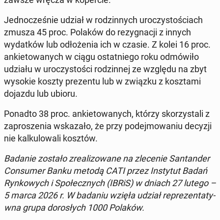
Jed­nocześnie udział w rodzin­nych uroczys­toś­ci­ach
zmusza 45 proc. Polaków do rezy­gnacji z innych
wydatków lub odłoże­nia ich w czasie. Z kolei 16 proc.
anki­etowanych w ciągu os­tat­niego roku odmówiło
udziału w uroczys­toś­ci rodzin­nej ze względu na zbyt
wysokie koszty prezen­tu lub w związku z kosz­ta­mi
dojazdu lub ubioru.
Ponadto 38 proc. anki­etowanych, którzy sko­rzys­tali z
za­proszenia wskaza­ło, że przy pode­j­mowa­niu decyzji
nie kalku­lowali kosztów.
Badanie zostało zre­al­i­zowane na zlece­nie San­tander
Con­sumer Banku metodą CATI przez In­sty­tut Badań
Rynkowych i Społecznych (IBRiS) w dniach 27 lutego –
5 marca 2026 r. W badaniu wzięła udział reprezen­taty­
w­na grupa dorosłych 1000 Polaków.