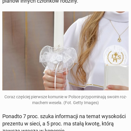
planów innych członków rodziny.
Coraz częś­ciej pier­wsze komunie w Polsce przy­pom­i­na­ją swoim roz­
machem wesela. (Fot. Getty Images)
Ponadto 7 proc. szuka in­for­ma­cji na temat wysokoś­ci
prezen­tu w sieci, a 5 proc. ma stałą kwotę, którą
zawsze wręcza w kop­er­cie.