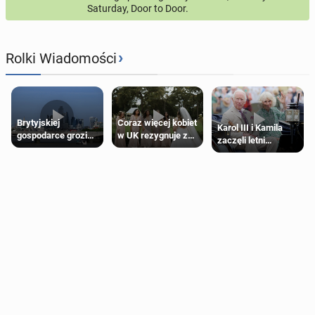
Saturday, Door to Door.
›
Rolki Wiadomości
Brytyjskiej
Coraz więcej kobiet
Karol III i Kamila
gospodarce grozi
w UK rezygnuje z
zaczęli letni
recesja, jeśli
roli druhny na
odpoczynek po
kryzys na Bliskim
ślubie
Igrzyskach
Wschodzie się
Wspólnoty w
przedłuży
Glasgow