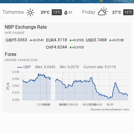
Tomorrow
Friday
29°C
27°C
13°C
16°C
31
NBP Exchange Rate
DATE: 5 AUGUST
5.0363
4.3118
3.7468
GBP
EUR
USD
+0.0141
+0.0105
+0.0138
4.6244
CHF
+0.0103
Forex
UPDATED:
5 AUGUST, 23:20
Source: currencybeacon.com