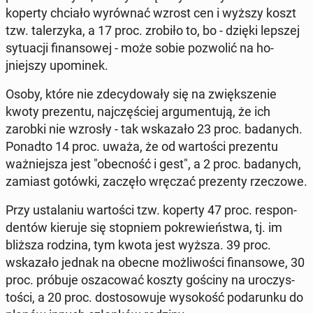
koperty chciało wyrów­nać wzrost cen i wyższy koszt
tzw. talerzy­ka, a 17 proc. zrobiło to, bo - dzięki lepszej
sytu­acji fi­nan­sowej - może sobie poz­wolić na ho­
jniejszy up­ominek.
Osoby, które nie zde­cy­dowały się na zwięk­sze­nie
kwoty prezen­tu, na­jczęś­ciej ar­gu­men­tu­ją, że ich
zarobki nie wzrosły - tak wskaza­ło 23 proc. badanych.
Ponadto 14 proc. uważa, że od wartoś­ci prezen­tu
ważniejsza jest "obec­ność i gest", a 2 proc. badanych,
zamiast gotówki, zaczęło wręczać prezen­ty rzec­zowe.
Przy usta­la­niu wartoś­ci tzw. koperty 47 proc. re­spon­
den­tów kieruje się stop­niem pokrewieńst­wa, tj. im
bliższa rodzina, tym kwota jest wyższa. 39 proc.
wskaza­ło jednak na obecne możli­woś­ci fi­nan­sowe, 30
proc. próbuje os­za­cow­ać koszty gościny na uroczys­
toś­ci, a 20 proc. dos­tosowu­je wysokość po­darunku do