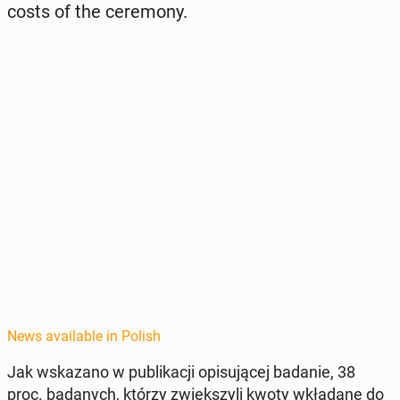
costs of the cer­e­mo­ny.
News available in Polish
Jak wskazano w pub­likacji opisu­jącej badanie, 38
proc. badanych, którzy zwięk­szyli kwoty wkładane do