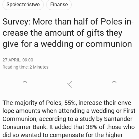
Społeczeństwo
Finanse
Survey: More than half of Poles in­
crease the amount of gifts they
give for a wedding or com­mu­nion
27 APRIL, 09:00
Reading time: 2 Minutes
The ma­jor­i­ty of Poles, 55%, in­crease their en­ve­
lope amounts when at­tend­ing a wedding or First
Com­mu­nion, ac­cord­ing to a study by San­tander
Con­sumer Bank. It added that 38% of those who
did so wanted to com­pen­sate for the higher