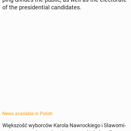
of the pres­i­den­tial can­di­dates.
News available in Polish
Więk­szość wybor­ców Karola Nawrock­iego i Sła­womi­