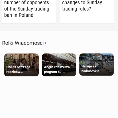
number of op­po­nents
changes to Sunday
of the Sunday trading
trading rules?
ban in Poland
›
Rolki Wiadomości
Najlepsze
HMRC ostrzega
Anglia rozszerza
nadmorskie
rodziców
program 50-
miasteczko blisko
pobierających Child
procentowych
Londynu
Benefit. Mogą być
zniżek kolejowych
zobowiązani do
na 18-latków
zwrotu zasiłku