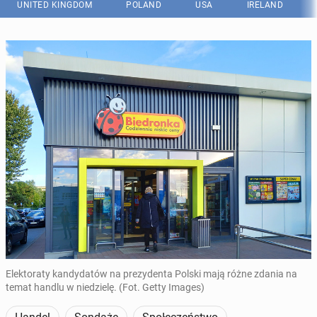
UNITED KINGDOM
POLAND
USA
IRELAND
Elektoraty kandydatów na prezydenta Polski mają różne zdania na
temat handlu w niedzielę. (Fot. Getty Images)