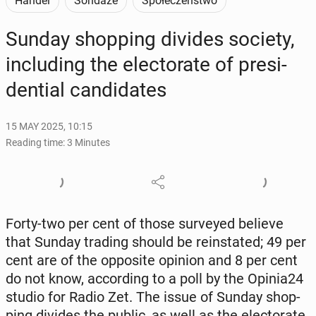
Handel
Sondaże
Społeczeństwo
Sunday shop­ping divides society,
in­clud­ing the elec­torate of pres­i­
den­tial can­di­dates
15 MAY 2025, 10:15
Reading time: 3 Minutes
Forty-two per cent of those sur­veyed believe
that Sunday trading should be re­in­stat­ed; 49 per
cent are of the op­po­site opinion and 8 per cent
do not know, ac­cord­ing to a poll by the Opinia24
studio for Radio Zet. The issue of Sunday shop­
ping divides the public, as well as the elec­torate