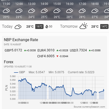
11:00
12:00
13:00
14:00
15:00
16:00
17:00
18:00
19:
23°C
23°C
24°C
25°C
26°C
28°C
28°C
27°C
24
Today
Tomorrow
28°C
28°C
16°C
14°C
50
NBP Exchange Rate
DATE: 10 AUGUST
5.0172
4.3010
3.7324
GBP
EUR
USD
+0.0038
+0.0028
+0.0088
4.6005
CHF
-0.0044
Forex
UPDATED:
10 AUGUST, 11:30
Source: currencybeacon.com