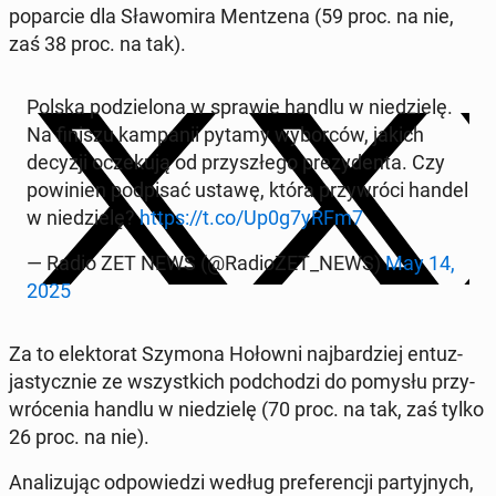
popar­cie dla Sła­womi­ra Mentzena (59 proc. na nie,
zaś 38 proc. na tak).
Polska podzielona w sprawie handlu w niedzielę.
Na finiszu kam­panii pytamy wybor­ców, jakich
decyzji oczeku­ją od przyszłego prezy­den­ta. Czy
powinien pod­pisać ustawę, która przy­wró­ci handel
w niedzielę?
https://t.co/Up0g7yRFm7
— Radio ZET NEWS (@Ra­dioZET_NEWS)
May 14,
2025
Za to elek­torat Szymona Hołowni na­jbardziej en­tuz­
jasty­cznie ze wszys­t­kich pod­chodzi do pomysłu przy­
wróce­nia handlu w niedzielę (70 proc. na tak, zaś tylko
26 proc. na nie).
Anal­izu­jąc odpowiedzi według pref­er­encji par­tyjnych,