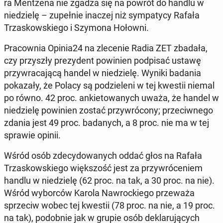
ra Mentzena nie zgadza się na powrót do handlu w
niedzielę – zu­pełnie inaczej niż sym­pa­ty­cy Rafała
Trza­skowskiego i Szymona Hołowni.
Pra­cow­n­ia Opinia24 na zlece­nie Radia ZET zbadała,
czy przyszły prezy­dent powinien pod­pisać ustawę
przy­wraca­jącą handel w niedzielę. Wyniki badania
pokaza­ły, że Polacy są podzie­leni w tej kwestii niemal
po równo. 42 proc. anki­etowanych uważa, że handel w
niedzielę powinien zostać przy­wró­cony; prze­ci­wnego
zdania jest 49 proc. badanych, a 8 proc. nie ma w tej
sprawie opinii.
Wśród osób zde­cy­dowanych oddać głos na Rafała
Trza­skowskiego więk­szość jest za przy­wróce­niem
handlu w niedzielę (62 proc. na tak, a 30 proc. na nie).
Wśród wybor­ców Karola Nawrock­iego prze­waża
sprze­ciw wobec tej kwestii (78 proc. na nie, a 19 proc.
na tak), podob­nie jak w grupie osób deklaru­ją­cych