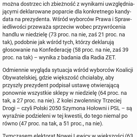
można dostrzec ich zbieżność z wynika­mi uwzględ­ni­a­
ją­cy­mi deklarowane popar­cie dla konkret­nego kandy­
da­ta na prezy­den­ta. Wśród wybor­ców Prawa i Spraw­
iedli­woś­ci prze­waża sprze­ciw wobec przy­wróce­nia
handlu w niedzielę (73 proc. na nie, zaś 21 proc. na
tak), podob­nie jak wśród tych, którzy deklaru­ją
głosowanie na Kon­fed­er­ację (58 proc. na nie, zaś 39
proc. na tak) – wynika z badania dla Radia ZET.
Odmi­en­nie wygląda sytu­ac­ja wśród wybor­ców Koal­icji
Oby­wa­tel­skiej, gdzie więk­szość chci­ała­by, aby
przyszły prezy­dent pod­pisał ustawę otwier­a­jącą
ponown­ie wszys­tkie sklepy w niedzielę (64 proc. na
tak, a 27 proc. na nie). Z kolei zwolen­ni­cy Trze­ciej
Drogi – czyli Polski 2050 Szymona Hołowni i PSL – są
wyraźnie podzie­leni w tej kwestii, do tego niemal po
równo (47 proc. na tak, a 51 proc., na nie).
Tym­cza­sem elek­torat Nowej Lewicy w więk­szoś­ci (63