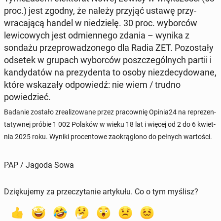
proc.) jest zgodny, że należy przyjąć ustawę przy­
wraca­jącą handel w niedzielę. 30 proc. wybor­ców
lewicowych jest odmi­en­nego zdania – wynika z
sondażu przeprowad­zonego dla Radia ZET. Po­zostały
odsetek w grupach wybor­ców poszczegól­nych partii i
kandy­datów na prezy­den­ta to osoby niezde­cy­dowane,
które wskaza­ły odpowiedź: nie wiem / trudno
powiedzieć.
Badanie zostało zre­al­i­zowane przez pra­cown­ię Opinia24 na reprezen­
taty­wnej próbie 1 002 Polaków w wieku 18 lat i więcej od 2 do 6 kwiet­
nia 2025 roku. Wyniki pro­cen­towe zaokrą­glono do pełnych wartoś­ci.
PAP / Jagoda Sowa
Dziękujemy za przeczytanie artykułu. Co o tym myślisz?