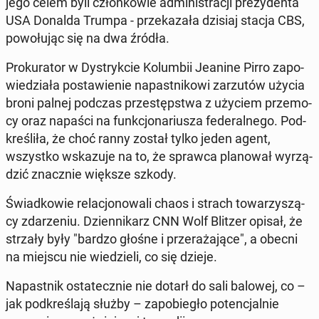
jego celem byli człon­ko­wie ad­mi­ni­stra­cji pre­zy­den­ta
USA Donalda Trumpa - prze­ka­za­ła dzisiaj stacja CBS,
po­wo­łu­jąc się na dwa źródła.
Pro­ku­ra­tor w Dys­tryk­cie Ko­lum­bii Jeanine Pirro za­po­
wie­dzia­ła po­sta­wie­nie na­past­ni­ko­wi za­rzu­tów użycia
broni palnej podczas prze­stęp­stwa z użyciem prze­mo­
cy oraz napaści na funk­cjo­na­riu­sza fe­de­ral­ne­go. Pod­
kre­śli­ła, że choć ranny został tylko jeden agent,
wszyst­ko wska­zu­je na to, że sprawca pla­no­wał wy­rzą­
dzić znacz­nie większe szkody.
Świad­ko­wie re­la­cjo­no­wa­li chaos i strach to­wa­rzy­szą­
cy zda­rze­niu. Dzien­ni­karz CNN Wolf Blitzer opisał, że
strzały były "bardzo głośne i prze­ra­ża­ją­ce", a obecni
na miejscu nie wie­dzie­li, co się dzieje.
Na­past­nik osta­tecz­nie nie dotarł do sali balowej, co –
jak pod­kre­śla­ją służby – za­po­bie­gło po­ten­cjal­nie