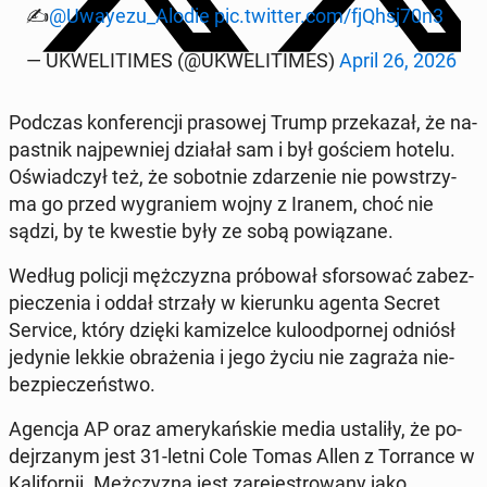
✍️
@Uwayezu_Alodie
pic.twitter.com/fjQhsj70n3
— UKWE­LI­TI­MES (@UKWE­LI­TI­MES)
April 26, 2026
Podczas kon­fe­ren­cji pra­so­wej Trump prze­ka­zał, że na­
past­nik naj­pew­niej działał sam i był gościem hotelu.
Oświad­czył też, że so­bot­nie zda­rze­nie nie po­wstrzy­
ma go przed wy­gra­niem wojny z Iranem, choć nie
sądzi, by te kwestie były ze sobą po­wią­za­ne.
Według policji męż­czy­zna pró­bo­wał sfor­so­wać za­bez­
pie­cze­nia i oddał strzały w kie­run­ku agenta Secret
Service, który dzięki ka­mi­zel­ce ku­lo­od­por­nej odniósł
jedynie lekkie ob­ra­że­nia i jego życiu nie zagraża nie­
bez­pie­czeń­stwo.
Agencja AP oraz ame­ry­kań­skie media usta­li­ły, że po­
dej­rza­nym jest 31-letni Cole Tomas Allen z Tor­ran­ce w
Ka­li­for­nii. Męż­czy­zna jest za­re­je­stro­wa­ny jako