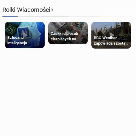
›
Rolki Wiadomości
Zasiłki dla osób
Sztuczna
BBC Weather
cierpiących na
inteligencja
zapowiada szóstą
schorzenia
próbowała oszukać
falę upałów w
psychiczne
człowieka
Londynie