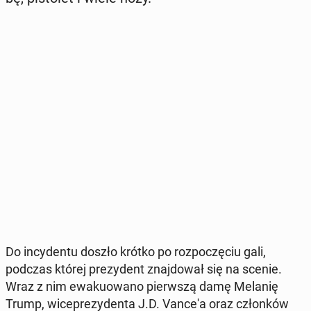
Do in­cy­den­tu doszło krótko po roz­po­czę­ciu gali,
podczas której pre­zy­dent znaj­do­wał się na scenie.
Wraz z nim ewa­ku­owa­no pierw­szą damę Melanię
Trump, wi­ce­pre­zy­den­ta J.D. Vance'a oraz człon­ków