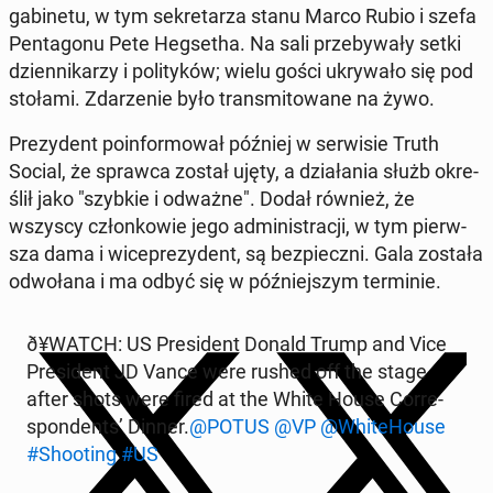
ga­bi­ne­tu, w tym se­kre­ta­rza stanu Marco Rubio i szefa
Pen­ta­go­nu Pete Heg­se­tha. Na sali prze­by­wa­ły setki
dzien­ni­ka­rzy i po­li­ty­ków; wielu gości ukry­wa­ło się pod
stołami. Zda­rze­nie było trans­mi­to­wa­ne na żywo.
Pre­zy­dent po­in­for­mo­wał później w ser­wi­sie Truth
Social, że sprawca został ujęty, a dzia­ła­nia służb okre­
ślił jako "szybkie i odważne". Dodał również, że
wszyscy człon­ko­wie jego ad­mi­ni­stra­cji, w tym pierw­
sza dama i wi­ce­pre­zy­dent, są bez­piecz­ni. Gala została
od­wo­ła­na i ma odbyć się w póź­niej­szym ter­mi­nie.
ð¥WATCH: US Pre­si­dent Donald Trump and Vice
Pre­si­dent JD Vance were rushed off the stage
after shots were fired at the White House Cor­re­
spon­dents’ Dinner.
@POTUS
@VP
@Whi­te­Ho­use
#Sho­oting
#US