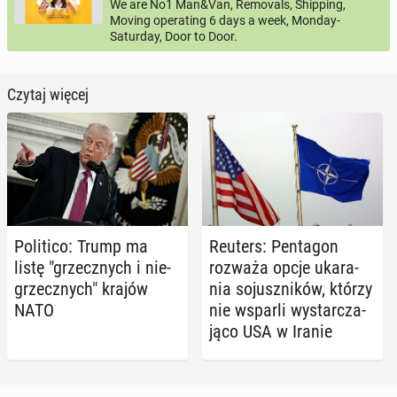
We are No1 Man&Van, Removals, Shipping,
Moving operating 6 days a week, Monday-
Saturday, Door to Door.
Czytaj więcej
Po­li­ti­co: Trump ma
Reuters: Pen­ta­gon
listę "grzecz­nych i nie­
rozważa opcje uka­ra­
grzecz­nych" krajów
nia so­jusz­ni­ków, którzy
NATO
nie wsparli wy­star­cza­
ją­co USA w Iranie