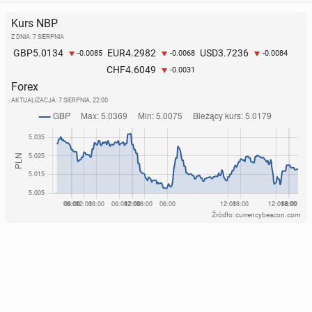
Kurs NBP
Z DNIA: 7 SIERPNIA
5.0134
4.2982
3.7236
GBP
EUR
USD
-0.0085
-0.0068
-0.0084
4.6049
CHF
-0.0031
Forex
AKTUALIZACJA:
7 SIERPNIA, 22:00
Źródło: currencybeacon.com