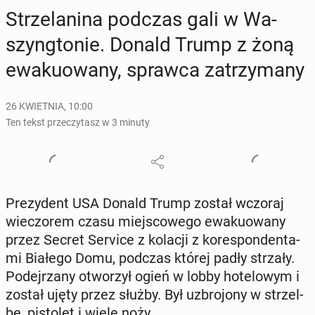
Strze­la­ni­na podczas gali w Wa­
szyng­to­nie. Donald Trump z żoną
ewa­ku­owa­ny, sprawca za­trzy­ma­ny
26 KWIETNIA, 10:00
Ten tekst przeczytasz w 3 minuty
Pre­zy­dent USA Donald Trump został wczoraj
wie­czo­rem czasu miej­sco­we­go ewa­ku­owa­ny
przez Secret Service z kolacji z ko­re­spon­den­ta­
mi Białego Domu, podczas której padły strzały.
Po­dej­rza­ny otwo­rzył ogień w lobby ho­te­lo­wym i
został ujęty przez służby. Był uzbro­jo­ny w strzel­
bę, pi­sto­let i wiele noży.