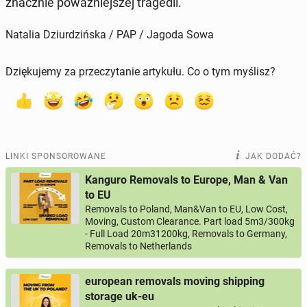
znacz­nie po­waż­niej­szej tra­ge­dii.
Natalia Dziurdzińska / PAP / Jagoda Sowa
Dziękujemy za przeczytanie artykułu. Co o tym myślisz?
LINKI SPONSOROWANE
JAK DODAĆ?
Kanguro Removals to Europe, Man & Van
to EU
Removals to Poland, Man&Van to EU, Low Cost,
Moving, Custom Clearance. Part load 5m3/300kg
- Full Load 20m31200kg, Removals to Germany,
Removals to Netherlands
european removals moving shipping
storage uk-eu