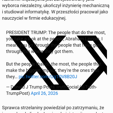
wyborca nie­za­leż­ny, ukoń­czył in­ży­nie­rię me­cha­nicz­ną
i stu­dio­wał in­for­ma­ty­kę. W prze­szło­ści pra­co­wał jako
na­uczy­ciel w firmie edu­ka­cyj­nej.
PRE­SI­DENT TRUMP: The people that do the most,
you take a look at the people, Abraham Lincoln, I
mean, you go through the people that have gone
through this where they got them.
But the people that do the most, the people that
make the biggest impact, they're the ones that
they…
pic.twitter.com/Ug1QV8B20J
— Donald J Trump Posts Tru­th­So­cial (@Tru­th­
Trump­Post)
April 26, 2026
Sprawca strze­la­ni­ny po­wie­dział po za­trzy­ma­niu, że