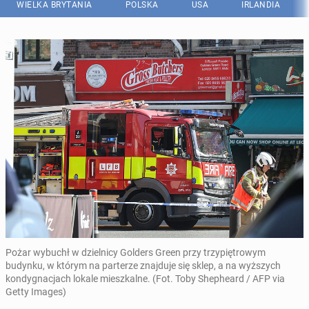
WIELKA BRYTANIA
POLSKA
USA
IRLANDIA
Pożar wybuchł w dzielnicy Golders Green przy trzypiętrowym
budynku, w którym na parterze znajduje się sklep, a na wyższych
kondygnacjach lokale mieszkalne. (Fot. Toby Shepheard / AFP via
Getty Images)