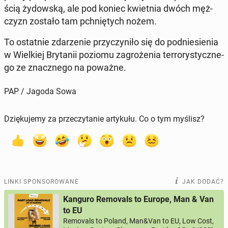
ścią ży­dow­ską, ale pod koniec kwiet­nia dwóch męż­
czyzn zostało tam pchnię­tych nożem.
To ostat­nie zda­rze­nie przy­czy­ni­ło się do pod­nie­sie­nia
w Wiel­kiej Bry­ta­nii poziomu za­gro­że­nia ter­ro­ry­stycz­ne­
go ze znacz­ne­go na poważne.
PAP / Jagoda Sowa
Dziękujemy za przeczytanie artykułu. Co o tym myślisz?
LINKI SPONSOROWANE
JAK DODAĆ?
Kanguro Removals to Europe, Man & Van
to EU
Removals to Poland, Man&Van to EU, Low Cost,