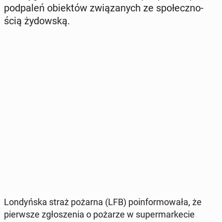
pod­pa­leń obiek­tów zwią­za­nych ze spo­łecz­no­
ścią ży­dow­ską.
Lon­dyń­ska straż pożarna (LFB) po­in­for­mo­wa­ła, że
pierw­sze zgło­sze­nia o pożarze w su­per­mar­ke­cie