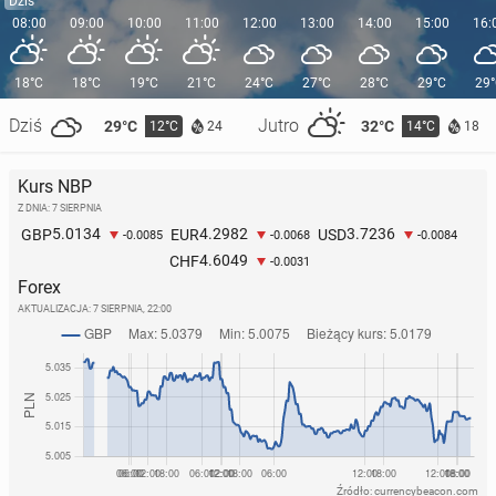
Dziś
08:00
09:00
10:00
11:00
12:00
13:00
14:00
15:00
16:
18°C
18°C
19°C
21°C
24°C
27°C
28°C
29°C
29
Dziś
Jutro
29°C
32°C
12°C
14°C
24
18
Kurs NBP
Z DNIA: 7 SIERPNIA
5.0134
4.2982
3.7236
GBP
EUR
USD
-0.0085
-0.0068
-0.0084
4.6049
CHF
-0.0031
Forex
AKTUALIZACJA:
7 SIERPNIA, 22:00
Źródło: currencybeacon.com