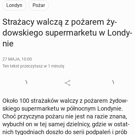
Londyn
Pożar
Stra­ża­cy walczą z pożarem ży­
dow­skie­go su­per­mar­ke­tu w Lon­dy­
nie
27 MAJA, 10:00
Ten tekst przeczytasz w 1 minutę
Około 100 stra­ża­ków walczy z pożarem ży­dow­
skie­go su­per­mar­ke­tu w pół­noc­nym Lon­dy­nie.
Choć przy­czy­na pożaru nie jest na razie znana,
wybuchł on w tej samej dziel­ni­cy, gdzie w ostat­
nich ty­go­dniach doszło do serii pod­pa­leń i prób