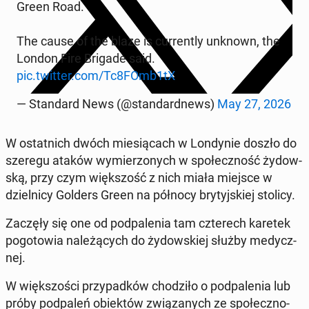
Green Road.
The cause of the blaze is cur­ren­tly unknown, the
London Fire Brigade said.
pic.twitter.com/Tc8FOmb1tX
— Stan­dard News (@stan­dard­news)
May 27, 2026
W ostat­nich dwóch mie­sią­cach w Lon­dy­nie doszło do
szeregu ataków wy­mie­rzo­nych w spo­łecz­ność ży­dow­
ską, przy czym więk­szość z nich miała miejsce w
dziel­ni­cy Golders Green na północy bry­tyj­skiej stolicy.
Zaczęły się one od pod­pa­le­nia tam czte­rech karetek
po­go­to­wia na­le­żą­cych do ży­dow­skiej służby me­dycz­
nej.
W więk­szo­ści przy­pad­ków cho­dzi­ło o pod­pa­le­nia lub
próby pod­pa­leń obiek­tów zwią­za­nych ze spo­łecz­no­