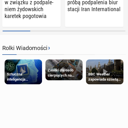
w związku z pod­pa­le­
próbą pod­pa­le­nia biur
niem ży­dow­skich
stacji Iran In­ter­na­tio­nal
karetek po­go­to­wia
›
Rolki Wiadomości
Zasiłki dla osób
Sztuczna
BBC Weather
cierpiących na
inteligencja
zapowiada szóstą
schorzenia
próbowała oszukać
falę upałów w
psychiczne
człowieka
Londynie