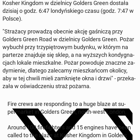
Kosher Kingdom w dziel­ni­cy Golders Green dostała
dzisiaj o godz. 6:47 lon­dyń­skie­go czasu (godz. 7:47 w
Polsce).
"Stra­ża­cy pro­wa­dzą obecnie akcję ga­śni­czą przy
Golders Green Road w dziel­ni­cy Golders Green. Pożar
wybuchł przy trzy­pię­tro­wym budynku, w którym na
par­te­rze znaj­du­je się sklep, a na wyż­szych kon­dy­gna­
cjach lokale miesz­kal­ne. Pożar po­wo­du­je znaczne za­
dy­mie­nie, dlatego za­le­ca­my miesz­kań­com okolicy,
aby w tej chwili mieli za­mknię­te okna i drzwi" - prze­ka­
za­ła w oświad­cze­niu straż pożarna.
Fire crews are re­spon­ding to a huge blaze at su­
per­mar­ket in Golders Green, north-west London.
Around 100 fi­re­fi­gh­ters and 15 engines have been
called to the blaze at Kosher Kingdom in Golders