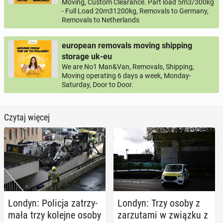
Moving, Custom Clearance. Part load 5m3/300kg
- Full Load 20m31200kg, Removals to Germany,
Removals to Netherlands
european removals moving shipping
storage uk-eu
We are No1 Man&Van, Removals, Shipping,
Moving operating 6 days a week, Monday-
Saturday, Door to Door.
Czytaj więcej
Londyn: Policja za­trzy­
Londyn: Trzy osoby z
ma­ła trzy kolejne osoby
za­rzu­ta­mi w związku z