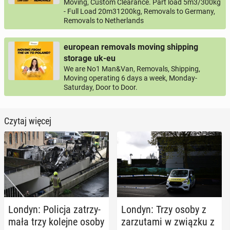
Moving, Custom Clearance. Part load 5m3/300kg
- Full Load 20m31200kg, Removals to Germany,
Removals to Netherlands
european removals moving shipping
storage uk-eu
We are No1 Man&Van, Removals, Shipping,
Moving operating 6 days a week, Monday-
Saturday, Door to Door.
Czytaj więcej
Londyn: Policja za­trzy­
Londyn: Trzy osoby z
ma­ła trzy kolejne osoby
za­rzu­ta­mi w związku z