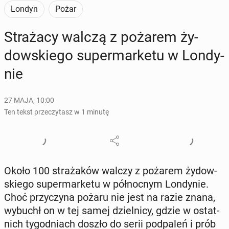
Londyn
Pożar
Stra­ża­cy walczą z pożarem ży­
dow­skie­go su­per­mar­ke­tu w Lon­dy­
nie
27 MAJA, 10:00
Ten tekst przeczytasz w 1 minutę
Około 100 stra­ża­ków walczy z pożarem ży­dow­
skie­go su­per­mar­ke­tu w pół­noc­nym Lon­dy­nie.
Choć przy­czy­na pożaru nie jest na razie znana,
wybuchł on w tej samej dziel­ni­cy, gdzie w ostat­
nich ty­go­dniach doszło do serii pod­pa­leń i prób