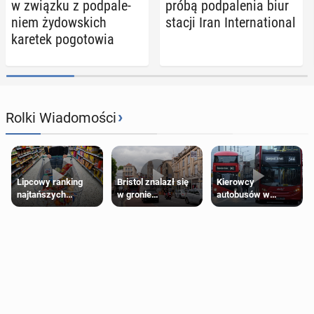
w związku z pod­pa­le­
próbą pod­pa­le­nia biur
niem ży­dow­skich
stacji Iran In­ter­na­tio­nal
karetek po­go­to­wia
›
Rolki Wiadomości
Lipcowy ranking
Bristol znalazł się
Kierowcy
najtańszych
w gronie
autobusów w
supermarketów
najlepszych
Londynie
kierunków podróży
zapowiadają strajki
na świecie