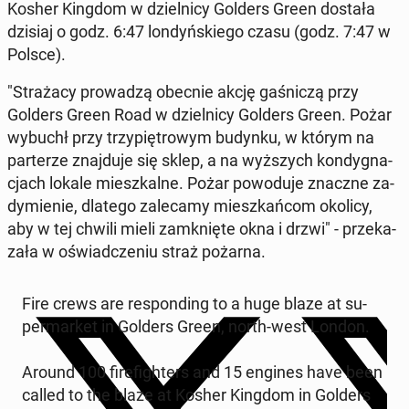
Kosher Kingdom w dziel­ni­cy Golders Green dostała
dzisiaj o godz. 6:47 lon­dyń­skie­go czasu (godz. 7:47 w
Polsce).
"Stra­ża­cy pro­wa­dzą obecnie akcję ga­śni­czą przy
Golders Green Road w dziel­ni­cy Golders Green. Pożar
wybuchł przy trzy­pię­tro­wym budynku, w którym na
par­te­rze znaj­du­je się sklep, a na wyż­szych kon­dy­gna­
cjach lokale miesz­kal­ne. Pożar po­wo­du­je znaczne za­
dy­mie­nie, dlatego za­le­ca­my miesz­kań­com okolicy,
aby w tej chwili mieli za­mknię­te okna i drzwi" - prze­ka­
za­ła w oświad­cze­niu straż pożarna.
Fire crews are re­spon­ding to a huge blaze at su­
per­mar­ket in Golders Green, north-west London.
Around 100 fi­re­fi­gh­ters and 15 engines have been
called to the blaze at Kosher Kingdom in Golders