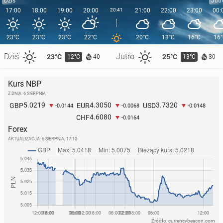
Dziś
Jutr
17:00
18:00
19:00
20:00
20:41
21:00
22:00
23:00
00:
23°C
23°C
23°C
22°C
20°C
18°C
16°C
16
Dziś
Jutro
23°C
25°C
12°C
13°C
40
30
Kurs NBP
Z DNIA: 6 SIERPNIA
5.0219
4.3050
3.7320
GBP
EUR
USD
-0.0144
-0.0068
-0.0148
4.6080
CHF
-0.0164
Forex
AKTUALIZACJA:
6 SIERPNIA, 17:10
Źródło: currencybeacon.com