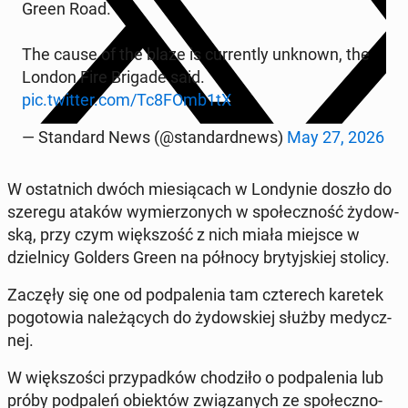
Green Road.
The cause of the blaze is cur­ren­tly unknown, the
London Fire Brigade said.
pic.twitter.com/Tc8FOmb1tX
— Stan­dard News (@stan­dard­news)
May 27, 2026
W ostat­nich dwóch mie­sią­cach w Lon­dy­nie doszło do
szeregu ataków wy­mie­rzo­nych w spo­łecz­ność ży­dow­
ską, przy czym więk­szość z nich miała miejsce w
dziel­ni­cy Golders Green na północy bry­tyj­skiej stolicy.
Zaczęły się one od pod­pa­le­nia tam czte­rech karetek
po­go­to­wia na­le­żą­cych do ży­dow­skiej służby me­dycz­
nej.
W więk­szo­ści przy­pad­ków cho­dzi­ło o pod­pa­le­nia lub
próby pod­pa­leń obiek­tów zwią­za­nych ze spo­łecz­no­