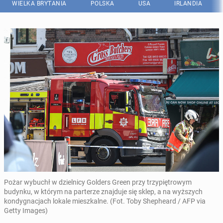
WIELKA BRYTANIA
POLSKA
USA
IRLANDIA
Pożar wybuchł w dzielnicy Golders Green przy trzypiętrowym
budynku, w którym na parterze znajduje się sklep, a na wyższych
kondygnacjach lokale mieszkalne. (Fot. Toby Shepheard / AFP via
Getty Images)