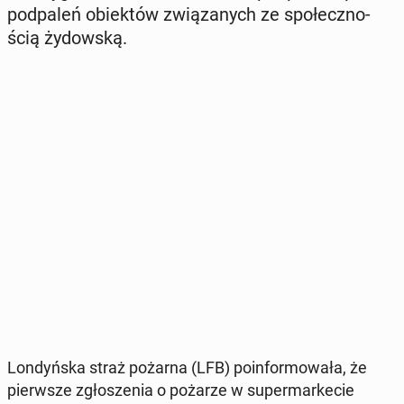
pod­pa­leń obiek­tów zwią­za­nych ze spo­łecz­no­
ścią ży­dow­ską.
Lon­dyń­ska straż pożarna (LFB) po­in­for­mo­wa­ła, że
pierw­sze zgło­sze­nia o pożarze w su­per­mar­ke­cie