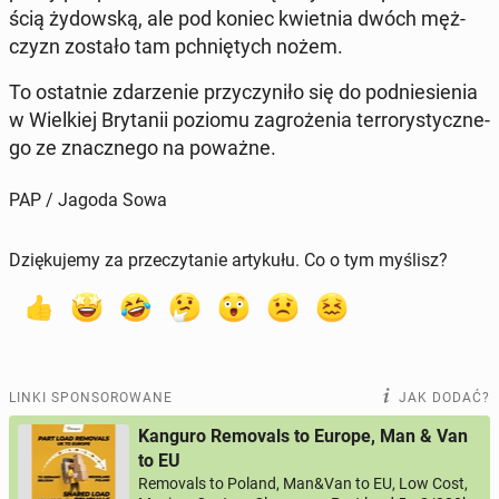
ścią ży­dow­ską, ale pod koniec kwiet­nia dwóch męż­
czyzn zostało tam pchnię­tych nożem.
To ostat­nie zda­rze­nie przy­czy­ni­ło się do pod­nie­sie­nia
w Wiel­kiej Bry­ta­nii poziomu za­gro­że­nia ter­ro­ry­stycz­ne­
go ze znacz­ne­go na poważne.
PAP / Jagoda Sowa
Dziękujemy za przeczytanie artykułu. Co o tym myślisz?
LINKI SPONSOROWANE
JAK DODAĆ?
Kanguro Removals to Europe, Man & Van
to EU
Removals to Poland, Man&Van to EU, Low Cost,