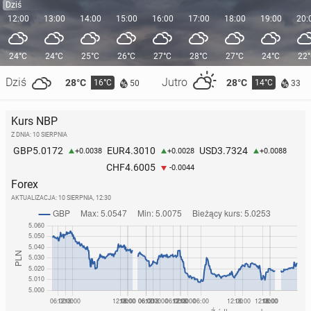
Dziś
12:00
13:00
14:00
15:00
16:00
17:00
18:00
19:00
20:
24°C
24°C
25°C
26°C
27°C
28°C
27°C
24°C
22
Dziś
Jutro
28°C
28°C
16°C
14°C
50
33
Kurs NBP
Z DNIA: 10 SIERPNIA
5.0172
4.3010
3.7324
GBP
EUR
USD
+0.0038
+0.0028
+0.0088
4.6005
CHF
-0.0044
Forex
AKTUALIZACJA:
10 SIERPNIA, 12:30