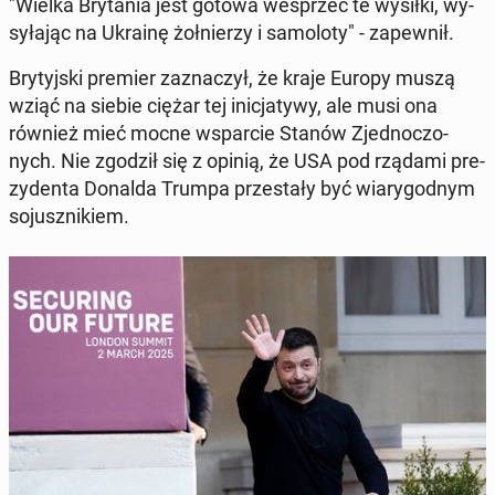
"Wielka Bry­ta­nia jest gotowa wes­przeć te wysiłki, wy­
sy­ła­jąc na Ukrainę żoł­nie­rzy i sa­mo­lo­ty" - za­pew­nił.
Bry­tyj­ski premier za­zna­czył, że kraje Europy muszą
wziąć na siebie ciężar tej ini­cja­ty­wy, ale musi ona
również mieć mocne wspar­cie Stanów Zjed­no­czo­
nych. Nie zgodził się z opinią, że USA pod rządami pre­
zy­den­ta Donalda Trumpa prze­sta­ły być wia­ry­god­nym
so­jusz­ni­kiem.