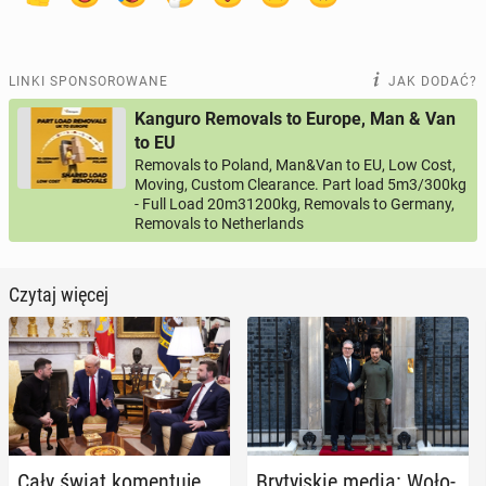
LINKI SPONSOROWANE
JAK DODAĆ?
Kanguro Removals to Europe, Man & Van
to EU
Removals to Poland, Man&Van to EU, Low Cost,
Moving, Custom Clearance. Part load 5m3/300kg
- Full Load 20m31200kg, Removals to Germany,
Removals to Netherlands
Czytaj więcej
Cały świat ko­men­tu­je
Bry­tyj­skie media: Wo­ło­