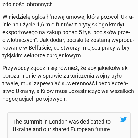
zdol­no­ści obron­nych.
W nie­dzie­lę ogłosił "nową umowę, która pozwoli Ukra­
inie na użycie 1,6 mld funtów z bry­tyj­skie­go kredytu
eks­por­to­we­go na zakup ponad 5 tys. po­ci­sków prze­
ciw­lot­ni­czych". Jak dodał, pociski te zostaną wy­pro­du­
ko­wa­ne w Bel­fa­ście, co stworzy miejsca pracy w bry­
ty­kj­skim sek­to­rze zbro­je­nio­wym.
Przy­wód­cy zgo­dzi­li się również, że aby ja­kie­kol­wiek
po­ro­zu­mie­nie w sprawie za­koń­cze­nia wojny było
trwałe, musi za­pew­niać su­we­ren­ność i bez­pie­czeń­
stwo Ukrainy, a Kijów musi uczest­ni­czyć we wszel­kich
ne­go­cja­cjach po­ko­jo­wych.
The summit in London was de­di­ca­ted to
Ukraine and our shared Eu­ro­pe­an future.