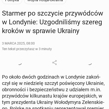
Starmer po szczy­cie przy­wód­ców
w Lon­dy­nie: Uzgod­ni­li­śmy szereg
kroków w sprawie Ukrainy
3 MARCA 2025, 08:00
Ten tekst przeczytasz w 3 minuty
Po około dwóch go­dzi­nach w Lon­dy­nie za­koń­
czył się w nie­dzie­lę szczyt po­świę­co­ny Ukra­inie,
obron­no­ści i bez­pie­czeń­stwu z udzia­łem m.in.
przy­wód­ców kil­ku­na­stu krajów eu­ro­pej­skich, w
tym pre­zy­den­ta Ukrainy Wo­ło­dy­my­ra Ze­łen­skie­
go. Polskę na spo­tka­niu re­pre­zen­to­wał premier