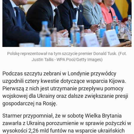
Polskę re­pre­zen­to­wał na tym szczy­cie premier Donald Tusk. (Fot.
Justin Tallis - WPA Pool/Getty Images)
Podczas szczytu zebrani w Lon­dy­nie przy­wód­cy
uzgod­ni­li cztery kwestie do­ty­czą­ce wspar­cia Kijowa.
Pierw­szą z nich jest utrzy­ma­nie prze­pły­wu pomocy
woj­sko­wej dla Ukrainy oraz dalsze zwięk­sza­nie presji
go­spo­dar­czej na Rosję.
Starmer przy­po­mniał, że w sobotę Wielka Bry­ta­nia
zawarła z Ukrainą po­ro­zu­mie­nie w sprawie po­życz­ki w
wy­so­ko­ści 2,26 mld funtów na wspar­cie ukra­iń­skich