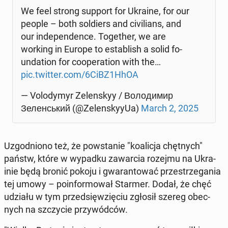
We feel strong support for Ukraine, for our
people – both sol­diers and ci­vi­lians, and
our in­de­pen­den­ce. To­ge­ther, we are
working in Europe to es­ta­blish a solid fo­
un­da­tion for co­ope­ra­tion with the…
pic.twitter.com/6CiBZ1HhOA
— Vo­lo­dy­myr Ze­len­skyy / Володимир
Зеленський (@Ze­len­sky­y­Ua)
March 2, 2025
Uzgod­nio­no też, że po­wsta­nie "ko­ali­cja chęt­nych"
państw, które w wypadku za­war­cia rozejmu na Ukra­
inie będą bronić pokoju i gwa­ran­to­wać prze­strze­ga­nia
tej umowy – po­in­for­mo­wał Starmer. Dodał, że chęć
udziału w tym przed­się­wzię­ciu zgłosił szereg obec­
nych na szczy­cie przy­wód­ców.