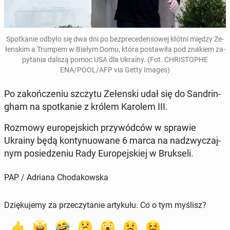
Spo­tka­nie odbyło się dwa dni po bez­pre­ce­den­so­wej kłótni między Ze­
łen­skim a Trumpem w Białym Domu, która po­sta­wi­ła pod znakiem za­
py­ta­nia dalszą pomoc USA dla Ukrainy. (Fot. CHRI­STO­PHE
ENA/POOL/AFP via Getty Images)
Po za­koń­cze­niu szczytu Ze­łen­ski udał się do San­drin­
gham na spo­tka­nie z królem Karolem III.
Rozmowy eu­ro­pej­skich przy­wód­ców w sprawie
Ukrainy będą kon­ty­nu­owa­ne 6 marca na nad­zwy­czaj­
nym po­sie­dze­niu Rady Eu­ro­pej­skiej w Bruk­se­li.
PAP / Adriana Chodakowska
Dziękujemy za przeczytanie artykułu. Co o tym myślisz?