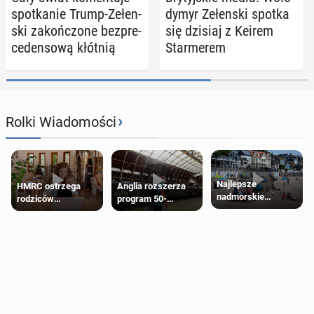
spo­tka­nie Trump-Ze­łen­
dy­myr Ze­łen­ski spotka
ski za­koń­czo­ne bez­pre­
się dzisiaj z Keirem
ce­den­so­wą kłótnią
Star­me­rem
›
Rolki Wiadomości
Najlepsze
HMRC ostrzega
Anglia rozszerza
nadmorskie
rodziców
program 50-
miasteczko blisko
pobierających Child
procentowych
Londynu
Benefit. Mogą być
zniżek kolejowych
zobowiązani do
na 18-latków
zwrotu zasiłku