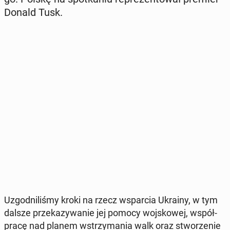
Donald Tusk.
Uzgod­ni­li­śmy kroki na rzecz wspar­cia Ukrainy, w tym
dalsze prze­ka­zy­wa­nie jej pomocy woj­sko­wej, współ­
pra­cę nad planem wstrzy­ma­nia walk oraz stwo­rze­nie