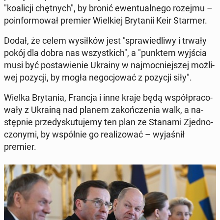
"ko­ali­cji chęt­nych", by bronić ewen­tu­al­ne­go rozejmu –
po­in­for­mo­wał premier Wiel­kiej Bry­ta­nii Keir Starmer.
Dodał, że celem wy­sił­ków jest "spra­wie­dli­wy i trwały
pokój dla dobra nas wszyst­kich", a "punktem wyjścia
musi być po­sta­wie­nie Ukrainy w naj­moc­niej­szej moż­li­
wej pozycji, by mogła ne­go­cjo­wać z pozycji siły".
Wielka Bry­ta­nia, Francja i inne kraje będą współ­pra­co­
wa­ły z Ukrainą nad planem za­koń­cze­nia walk, a na­
stęp­nie prze­dys­ku­tu­je­my ten plan ze Stanami Zjed­no­
czo­ny­mi, by wspól­nie go re­ali­zo­wać – wy­ja­śnił
premier.