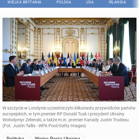
WIELKA BRYTANIA
POLSKA
USA
IRLANDIA
W szczycie w Londynie uczestniczyło kilkunastu przywódców państw
europejskich, w tym premier RP Donald Tusk i prezydent Ukrainy
Wołodymyr Zełenski, a także m.in. premier Kanady Justin Trudeau.
(Fot. Justin Tallis - WPA Pool/Getty Images)
Polityka
Wojna Rosja-Ukraina