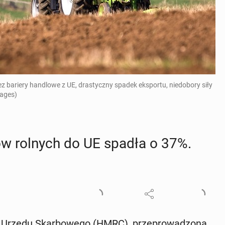
rzez bariery handlowe z UE, drastyczny spadek eksportu, niedobory siły
mages)
­tów rolnych do UE spadła o 37%.
o Urzędu Skar­bo­we­go (HMRC), prze­pro­wa­dzo­na