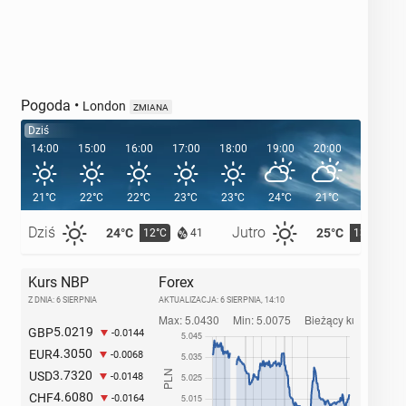
Pogoda
•
London
ZMIANA
Dziś
14:00
15:00
16:00
17:00
18:00
19:00
20:00
20:41
21°C
22°C
22°C
23°C
23°C
24°C
21°C
Dziś
Jutro
24°C
25°C
12°C
13°C
41
Kurs NBP
Forex
Z DNIA: 6 SIERPNIA
AKTUALIZACJA:
6 SIERPNIA, 14:10
5.0219
GBP
-0.0144
4.3050
EUR
-0.0068
3.7320
USD
-0.0148
4.6080
CHF
-0.0164