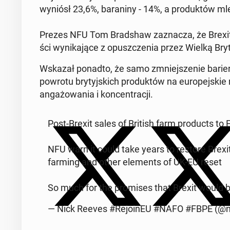
wyniósł 23,6%, ba­ra­ni­ny - 14%, a pro­duk­tów ml
Prezes NFU Tom Brad­shaw za­zna­cza, że Brexit ni
ści wy­ni­ka­ją­ce z opusz­cze­nia przez Wielką Bry
Wskazał ponadto, że samo zmniej­sze­nie barier h
powrotu bry­tyj­skich pro­duk­tów na eu­ro­pej­ski
an­ga­żo­wa­nia i kon­cen­tra­cji.
Post-Brexit sales of British farm pro­ducts to 
NFU warn it could take years to restore Brexit
farming and other ele­ments of UK-EU reset
So much for the pro­mi­ses that Brexit would
— Nick Reeves #Re­jo­inEU #NAFO #FBPE (@n