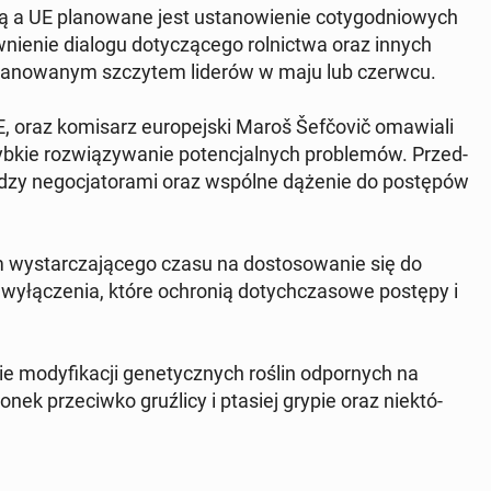
ą a UE pla­no­wa­ne jest usta­no­wie­nie co­ty­go­dnio­wych
nie­nie dialogu do­ty­czą­ce­go rol­nic­twa oraz innych
 pla­no­wa­nym szczy­tem liderów w maju lub czerwcu.
oraz ko­mi­sarz eu­ro­pej­ski Maroš Še­fčo­vič oma­wia­li
bkie roz­wią­zy­wa­nie po­ten­cjal­nych pro­ble­mów. Przed­
dzy ne­go­cja­to­ra­mi oraz wspólne dążenie do po­stę­pów
 wy­star­cza­ją­ce­go czasu na do­sto­so­wa­nie się do
wy­łą­cze­nia, które ochro­nią do­tych­cza­so­we postępy i
 mo­dy­fi­ka­cji ge­ne­tycz­nych roślin od­por­nych na
nek prze­ciw­ko gruź­li­cy i ptasiej grypie oraz nie­któ­