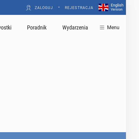
English
•
ZALOGUJ
REJESTRACJA
Version
ostki
Poradnik
Wydarzenia
Menu