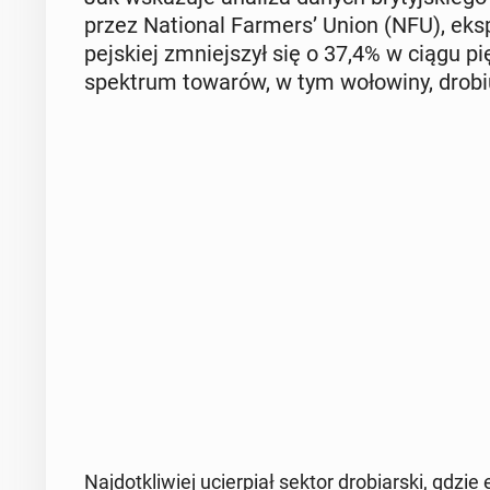
przez Na­tio­nal Farmers’ Union (NFU), ekspo
pej­skiej zmniej­szył się o 37,4% w ciągu pi
spek­trum towarów, w tym wo­ło­wi­ny, drob
Naj­do­tkli­wiej ucier­piał sektor dro­biar­ski, gd