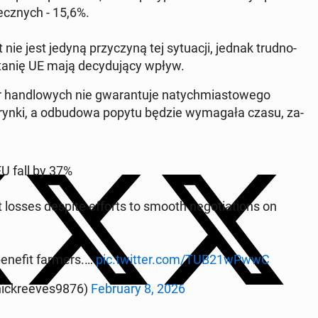
ecz­nych - 15,6%.
e jest jedyną przy­czy­ną tej sy­tu­acji, jednak trud­no­
­ta­nię UE mają de­cy­du­ją­cy wpływ.
an­dlo­wych nie gwa­ran­tu­je na­tych­mia­sto­we­go
e rynki, a od­bu­do­wa popytu będzie wy­ma­ga­ła czasu, za­
EU fall by 37%
 losses despite efforts to smooth ne­go­tia­tions on
 benefit farmers.…
pic.twitter.com/TUB21wPwwC
ic­kre­eves9876)
Fe­bru­ary 8, 2026