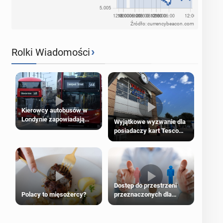
Źródło: currencybeacon.com
›
Rolki Wiadomości
Kierowcy autobusów w
Londynie zapowiadają
Wyjątkowe wyzwanie dla
strajki
posiadaczy kart Tesco
Clubcard!
Dostęp do przestrzeni
Polacy to mięsożercy?
przeznaczonych dla
jednej płci ma opierać się
wyłącznie na płci
biologicznej