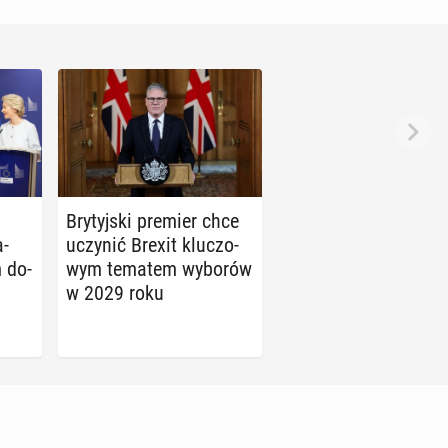
Bry­tyj­ski premier chce
a­
uczynić Brexit klu­czo­
m do­
wym tematem wyborów
w 2029 roku