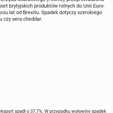
rt bry­tyj­skich pro­duk­tów rolnych do Unii Eu­ro­
ęciu lat od Brexitu. Spadek dotyczy sze­ro­kie­go
iu czy sera cheddar.
zie eksport spadł o 37,7%. W przy­pad­ku wo­ło­wi­ny spadek