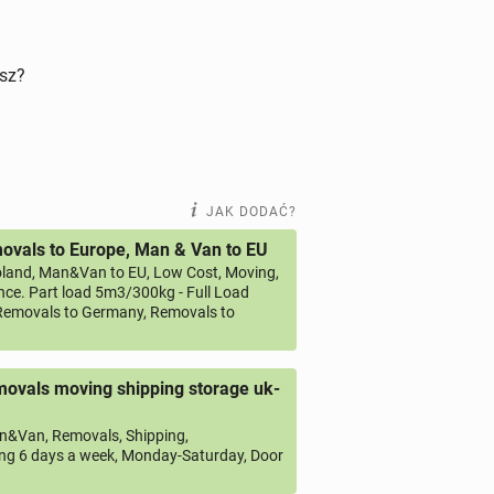
isz?
JAK DODAĆ?
vals to Europe, Man & Van to EU
land, Man&Van to EU, Low Cost, Moving,
ce. Part load 5m3/300kg - Full Load
emovals to Germany, Removals to
ovals moving shipping storage uk-
&Van, Removals, Shipping,
ng 6 days a week, Monday-Saturday, Door