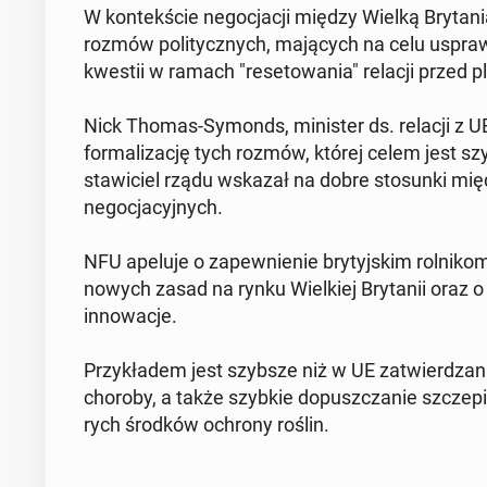
W kon­tek­ście ne­go­cja­cji między Wielką Bry­ta­ni
rozmów po­li­tycz­nych, ma­ją­cych na celu uspraw­
kwestii w ramach "re­se­to­wa­nia" relacji przed
Nick Thomas-Symonds, mi­ni­ster ds. relacji z UE, 
for­ma­li­za­cję tych rozmów, której celem jest szy
sta­wi­ciel rządu wskazał na dobre sto­sun­ki mię
ne­go­cja­cyj­nych.
NFU apeluje o za­pew­nie­nie bry­tyj­skim rol­ni­kom
nowych zasad na rynku Wiel­kiej Bry­ta­nii oraz o 
in­no­wa­cje.
Przy­kła­dem jest szybsze niż w UE za­twier­dza­nie
choroby, a także szybkie do­pusz­cza­nie szcze­pio­
rych środków ochrony roślin.