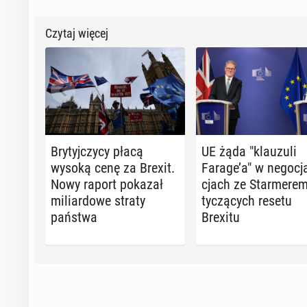
Czytaj więcej
Bry­tyj­czy­cy płacą
UE żąda "klau­zu­li
wysoką cenę za Brexit.
Farage’a" w ne­go­cj
Nowy raport pokazał
cjach ze Star­me­re
mi­liar­do­we straty
ty­czą­cych resetu
państwa
Brexitu