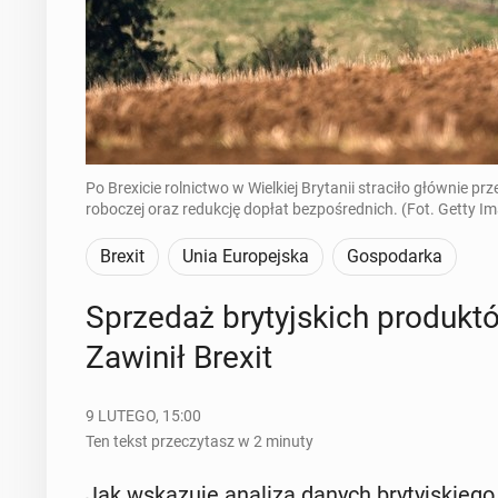
Po Brexicie rolnictwo w Wielkiej Brytanii straciło głównie p
roboczej oraz redukcję dopłat bezpośrednich. (Fot. Getty I
Brexit
Unia Europejska
Gospodarka
Sprze­daż bry­tyj­skich pro­duk
Zawinił Brexit
9 LUTEGO, 15:00
Ten tekst przeczytasz w 2 minuty
Jak wska­zu­je analiza danych bry­tyj­skie­g