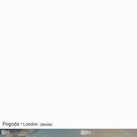
Pogoda
•
London
ZMIANA
Dziś
Jutro