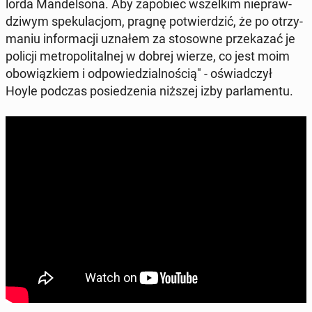
lorda Man­del­so­na. Aby za­po­biec wszel­kim nie­praw­
dzi­wym spe­ku­la­cjom, pragnę po­twier­dzić, że po otrzy­
ma­niu in­for­ma­cji uznałem za sto­sow­ne prze­ka­zać je
policji me­tro­po­li­tal­nej w dobrej wierze, co jest moim
obo­wiąz­kiem i od­po­wie­dzial­no­ścią" - oświad­czył
Hoyle podczas po­sie­dze­nia niższej izby par­la­men­tu.