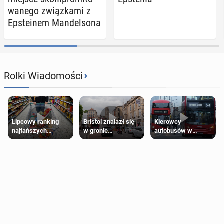
wa­ne­go związ­ka­mi z
Ep­ste­inem Man­del­so­na
›
Rolki Wiadomości
Lipcowy ranking
Bristol znalazł się
Kierowcy
najtańszych
w gronie
autobusów w
supermarketów
najlepszych
Londynie
kierunków podróży
zapowiadają strajki
na świecie