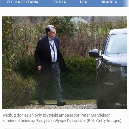
WIELKA BRYTANIA
POLSKA
USA
IRLANDIA
Według doniesień były brytyjski ambasador Peter Mandelson
zamierzał uciec na Brytyjskie Wyspy Dziewicze. (Fot. Getty Images)