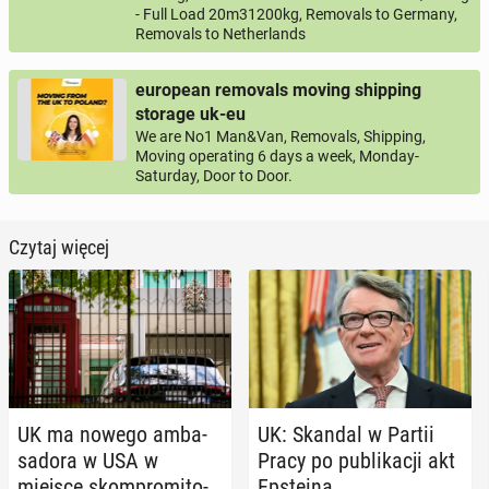
- Full Load 20m31200kg, Removals to Germany,
Removals to Netherlands
european removals moving shipping
storage uk-eu
We are No1 Man&Van, Removals, Shipping,
Moving operating 6 days a week, Monday-
Saturday, Door to Door.
Czytaj więcej
UK ma nowego am­ba­
UK: Skandal w Partii
sa­do­ra w USA w
Pracy po pu­bli­ka­cji akt
miejsce skom­pro­mi­to­
Ep­ste­ina