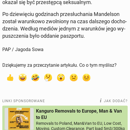
okazał się być prze­stęp­cą sek­su­al­nym.
Po dzie­wię­ciu go­dzi­nach prze­słu­cha­nia Man­del­son
został wa­run­ko­wo zwol­nio­ny na czas dal­sze­go do­cho­
dze­nia. Według mediów jednym z wa­run­ków jego wy­
pusz­cze­nia było oddanie pasz­por­tu.
PAP / Jagoda Sowa
Dziękujemy za przeczytanie artykułu. Co o tym myślisz?
LINKI SPONSOROWANE
JAK DODAĆ?
Kanguro Removals to Europe, Man & Van
to EU
Removals to Poland, Man&Van to EU, Low Cost,
Moving, Custom Clearance. Part load 5m3/300kg