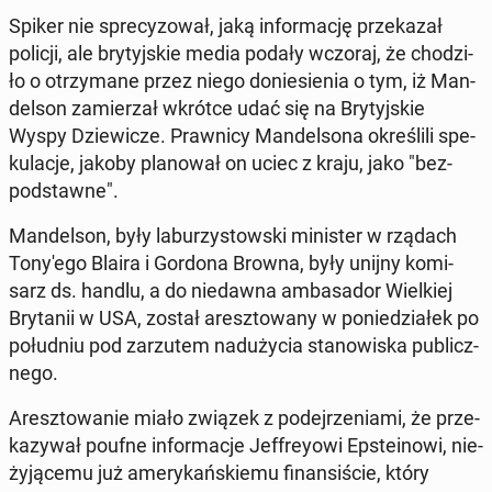
Spiker nie spre­cy­zo­wał, jaką in­for­ma­cję prze­ka­zał
policji, ale bry­tyj­skie media podały wczoraj, że cho­dzi­
ło o otrzy­ma­ne przez niego do­nie­sie­nia o tym, iż Man­
del­son za­mie­rzał wkrótce udać się na Bry­tyj­skie
Wyspy Dzie­wi­cze. Praw­ni­cy Man­del­so­na okre­śli­li spe­
ku­la­cje, jakoby pla­no­wał on uciec z kraju, jako "bez­
pod­staw­ne".
Man­del­son, były la­bu­rzy­stow­ski mi­ni­ster w rządach
To­ny­'e­go Blaira i Gordona Browna, były unijny ko­mi­
sarz ds. handlu, a do nie­daw­na am­ba­sa­dor Wiel­kiej
Bry­ta­nii w USA, został aresz­to­wa­ny w po­nie­dzia­łek po
po­łu­dniu pod za­rzu­tem nad­uży­cia sta­no­wi­ska pu­blicz­
ne­go.
Aresz­to­wa­nie miało związek z po­dej­rze­nia­mi, że prze­
ka­zy­wał poufne in­for­ma­cje Jef­frey­owi Ep­ste­ino­wi, nie­
ży­ją­ce­mu już ame­ry­kań­skie­mu fi­nan­si­ście, który