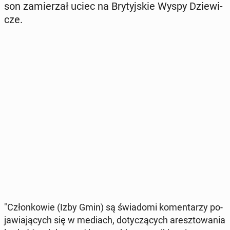
son za­mie­rzał uciec na Bry­tyj­skie Wyspy Dzie­wi­
cze.
"Człon­ko­wie (Izby Gmin) są świa­do­mi ko­men­ta­rzy po­
ja­wia­ją­cych się w mediach, do­ty­czą­cych aresz­to­wa­nia