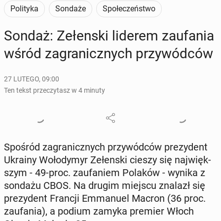
Polityka
Sondaże
Społeczeństwo
Sondaż: Ze­łen­ski liderem za­ufa­nia
wśród za­gra­nicz­nych przy­wód­ców
27 LUTEGO, 09:00
Ten tekst przeczytasz w 4 minuty
Spośród za­gra­nicz­nych przy­wód­ców pre­zy­dent
Ukrainy Wo­ło­dy­myr Ze­łen­ski cieszy się naj­więk­
szym - 49-proc. za­ufa­niem Polaków - wynika z
sondażu CBOS. Na drugim miejscu znalazł się
pre­zy­dent Francji Em­ma­nu­el Macron (36 proc.
za­ufa­nia), a podium zamyka premier Włoch