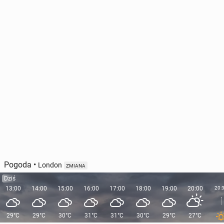
Pogoda
•
London
ZMIANA
Dziś
13:00
14:00
15:00
16:00
17:00
18:00
19:00
20:00
20:
29°C
29°C
30°C
31°C
31°C
30°C
29°C
27°C