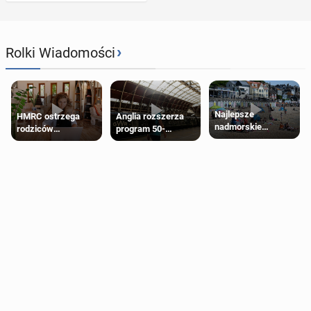
›
Rolki Wiadomości
Najlepsze
HMRC ostrzega
Anglia rozszerza
nadmorskie
rodziców
program 50-
miasteczko blisko
pobierających Child
procentowych
Londynu
Benefit. Mogą być
zniżek kolejowych
zobowiązani do
na 18-latków
zwrotu zasiłku