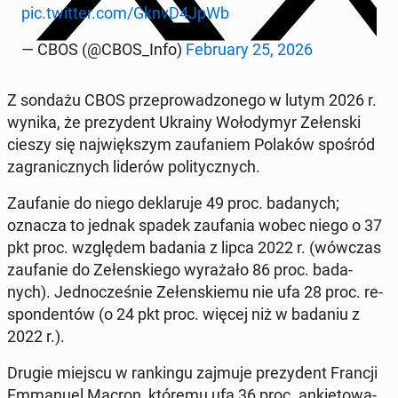
pic.twitter.com/GknvD4JpWb
— CBOS (@CBOS_Info)
Fe­bru­ary 25, 2026
Z sondażu CBOS prze­pro­wa­dzo­ne­go w lutym 2026 r.
wynika, że pre­zy­dent Ukrainy Wo­ło­dy­myr Ze­łen­ski
cieszy się naj­więk­szym za­ufa­niem Polaków spośród
za­gra­nicz­nych liderów po­li­tycz­nych.
Za­ufa­nie do niego de­kla­ru­je 49 proc. ba­da­nych;
oznacza to jednak spadek za­ufa­nia wobec niego o 37
pkt proc. wzglę­dem badania z lipca 2022 r. (wówczas
za­ufa­nie do Ze­łen­skie­go wy­ra­ża­ło 86 proc. ba­da­
nych). Jed­no­cze­śnie Ze­łen­skie­mu nie ufa 28 proc. re­
spon­den­tów (o 24 pkt proc. więcej niż w badaniu z
2022 r.).
Drugie miejscu w ran­kin­gu zajmuje pre­zy­dent Francji
Em­ma­nu­el Macron, któremu ufa 36 proc. an­kie­to­wa­