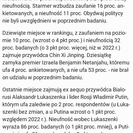
nie­uf­no­ścią. Starmer wzbudza za­ufa­nie 16 proc. an­
kie­to­wa­nych, a nie­uf­ność 11 proc. Obydwaj po­li­ty­cy
nie byli uwzględ­nie­ni w po­przed­nim badaniu.
Dzie­wią­te miejsce w ran­kin­gu, z za­ufa­niem na po­zio­
mie 10 proc. (wzrost o 4 pkt proc.) i nie­uf­no­ścią 32
proc. ba­da­nych (o 3 pkt proc. więcej, niż w 2022 r.)
zajmuje przy­wód­ca Chin Xi Jinping. Dzie­siąt­kę
zamyka premier Izraela Ben­ja­min Ne­tan­ja­hu, któremu
ufa 4 proc. an­kie­to­wa­nych, a nie ufa 53 proc. - nie brał
on udziału w po­przed­nim badaniu.
Ostat­nie miejsce zajmują ex aequo przy­wód­ca Bia­ło­
ru­si Alak­sandr Łu­ka­szen­ka i lider Rosji Wła­di­mir Putin,
którym ufa za­le­d­wie po 2 proc. re­spon­den­tów (u Łu­ka­
szen­ki bez zmian, a u Putina wzrost o 1 pkt proc.
wzglę­dem 2022 r.). Nie­uf­ność wobec Łu­ka­szen­ki
wyraża 86 proc. ba­da­nych (o 1 pkt proc. mniej), a Pu­ti­