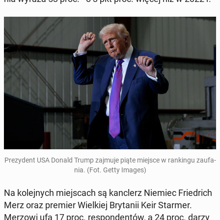
Pre­zy­dent USA Donald Trump zajmuje piąte miejsce w ran­kin­gu za­ufa­
nia. (Fot. Getty Images)
Na ko­lej­nych miej­scach są kanc­lerz Niemiec Frie­drich
Merz oraz premier Wiel­kiej Bry­ta­nii Keir Starmer.
Merzowi ufa 17 proc. re­spon­den­tów, a 24 proc. darzy