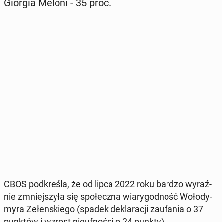
Giorgia Meloni - 35 proc.
CBOS pod­kre­śla, że od lipca 2022 roku bardzo wy­raź­
nie zmniej­szy­ła się spo­łecz­na wia­ry­god­ność Wo­ło­dy­
my­ra Ze­łen­skie­go (spadek de­kla­ra­cji za­ufa­nia o 37
punktów i wzrost nie­uf­no­ści o 24 punkty).