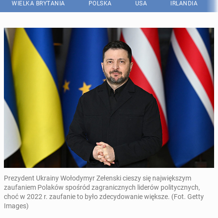
WIELKA BRYTANIA
POLSKA
USA
IRLANDIA
Prezydent Ukrainy Wołodymyr Zełenski cieszy się największym
zaufaniem Polaków spośród zagranicznych liderów politycznych,
choć w 2022 r. zaufanie to było zdecydowanie większe. (Fot. Getty
Images)