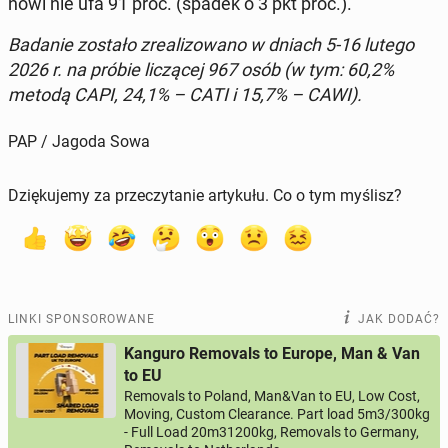
no­wi nie ufa 91 proc. (spadek o 3 pkt proc.).
Badanie zostało zre­ali­zo­wa­no w dniach 5-16 lutego
2026 r. na próbie li­czą­cej 967 osób (w tym: 60,2%
metodą CAPI, 24,1% – CATI i 15,7% – CAWI).
PAP / Jagoda Sowa
Dziękujemy za przeczytanie artykułu. Co o tym myślisz?
LINKI SPONSOROWANE
JAK DODAĆ?
Kanguro Removals to Europe, Man & Van
to EU
Removals to Poland, Man&Van to EU, Low Cost,
Moving, Custom Clearance. Part load 5m3/300kg
- Full Load 20m31200kg, Removals to Germany,