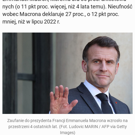
nych (o 11 pkt proc. więcej, niż 4 lata temu). Nie­uf­ność
wobec Macrona de­kla­ru­je 27 proc., o 12 pkt proc.
mniej, niż w lipcu 2022 r.
Za­ufa­nie do pre­zy­den­ta Francji Em­ma­nu­ela Macrona wzrosło na
prze­strze­ni 4 ostat­nich lat. (Fot. Ludovic MARIN / AFP via Getty
Images)