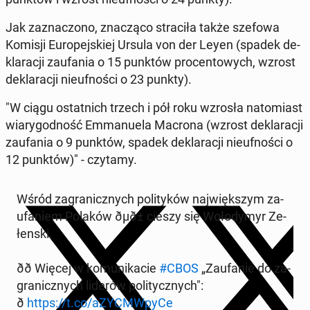
Jak za­zna­czo­no, zna­czą­co stra­ci­ła także szefowa
Komisji Eu­ro­pej­skiej Ursula von der Leyen (spadek de­
kla­ra­cji za­ufa­nia o 15 punktów pro­cen­to­wych, wzrost
de­kla­ra­cji nie­uf­no­ści o 23 punkty).
"W ciągu ostat­nich trzech i pół roku wzrosła na­to­miast
wia­ry­god­ność Em­ma­nu­ela Macrona (wzrost de­kla­ra­cji
za­ufa­nia o 9 punktów, spadek de­kla­ra­cji nie­uf­no­ści o
12 punktów)" - czytamy.
Wśród za­gra­nicz­nych po­li­ty­ków naj­więk­szym za­
ufa­niem Polaków ðµð± cieszy się Wo­ło­dy­myr Ze­
łen­ski.
ðð Więcej w ko­mu­ni­ka­cie
#CBOS
„Za­ufa­nie do za­
gra­nicz­nych liderów po­li­tycz­nych":
ð
https://t.co/aZYCMW­py­Ce