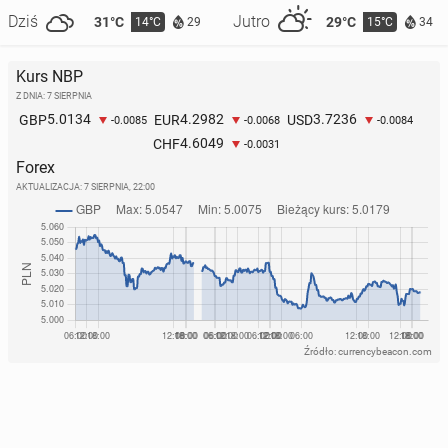
Dziś
Jutro
31°C
29°C
14°C
15°C
29
34
Kurs NBP
Z DNIA: 7 SIERPNIA
5.0134
4.2982
3.7236
GBP
EUR
USD
-0.0085
-0.0068
-0.0084
4.6049
CHF
-0.0031
Forex
AKTUALIZACJA:
7 SIERPNIA, 22:00
Źródło: currencybeacon.com