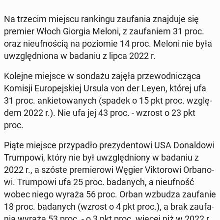
Na trzecim miejscu ran­kin­gu za­ufa­nia znaj­du­je się
premier Włoch Giorgia Meloni, z za­ufa­niem 31 proc.
oraz nie­uf­no­ścią na po­zio­mie 14 proc. Meloni nie była
uwzględ­nio­na w badaniu z lipca 2022 r.
Kolejne miejsce w sondażu zajęła prze­wod­ni­czą­ca
Komisji Eu­ro­pej­skiej Ursula von der Leyen, której ufa
31 proc. an­kie­to­wa­nych (spadek o 15 pkt proc. wzglę­
dem 2022 r.). Nie ufa jej 43 proc. - wzrost o 23 pkt
proc.
Piąte miejsce przy­pa­dło pre­zy­den­to­wi USA Do­nal­do­wi
Trum­po­wi, który nie był uwzględ­nio­ny w badaniu z
2022 r., a szóste pre­mie­ro­wi Węgier Vik­to­ro­wi Or­ba­no­
wi. Trum­po­wi ufa 25 proc. ba­da­nych, a nie­uf­ność
wobec niego wyraża 56 proc. Orban wzbudza za­ufa­nie
18 proc. ba­da­nych (wzrost o 4 pkt proc.), a brak za­ufa­
nia wyraża 53 proc. - o 3 pkt proc. więcej niż w 2022 r.