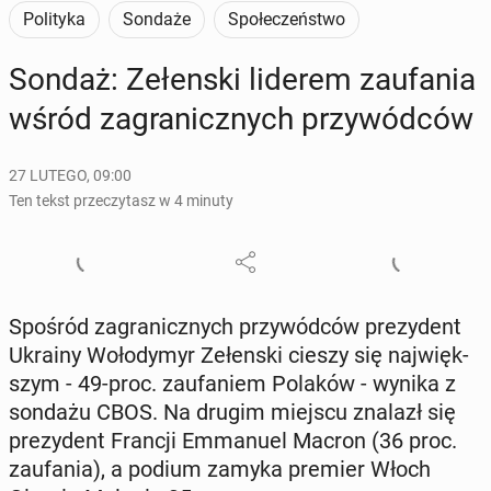
Polityka
Sondaże
Społeczeństwo
Sondaż: Ze­łen­ski liderem za­ufa­nia
wśród za­gra­nicz­nych przy­wód­ców
27 LUTEGO, 09:00
Ten tekst przeczytasz w 4 minuty
Spośród za­gra­nicz­nych przy­wód­ców pre­zy­dent
Ukrainy Wo­ło­dy­myr Ze­łen­ski cieszy się naj­więk­
szym - 49-proc. za­ufa­niem Polaków - wynika z
sondażu CBOS. Na drugim miejscu znalazł się
pre­zy­dent Francji Em­ma­nu­el Macron (36 proc.
za­ufa­nia), a podium zamyka premier Włoch