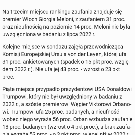
Na trzecim miejscu ran­kin­gu za­ufa­nia znaj­du­je się
premier Włoch Giorgia Meloni, z za­ufa­niem 31 proc.
oraz nie­uf­no­ścią na po­zio­mie 14 proc. Meloni nie była
uwzględ­nio­na w badaniu z lipca 2022 r.
Kolejne miejsce w sondażu zajęła prze­wod­ni­czą­ca
Komisji Eu­ro­pej­skiej Ursula von der Leyen, której ufa
31 proc. an­kie­to­wa­nych (spadek o 15 pkt proc. wzglę­
dem 2022 r.). Nie ufa jej 43 proc. - wzrost o 23 pkt
proc.
Piąte miejsce przy­pa­dło pre­zy­den­to­wi USA Do­nal­do­wi
Trum­po­wi, który nie był uwzględ­nio­ny w badaniu z
2022 r., a szóste pre­mie­ro­wi Węgier Vik­to­ro­wi Or­ba­no­
wi. Trum­po­wi ufa 25 proc. ba­da­nych, a nie­uf­ność
wobec niego wyraża 56 proc. Orban wzbudza za­ufa­nie
18 proc. ba­da­nych (wzrost o 4 pkt proc.), a brak za­ufa­
nia wyraża 53 proc. - o 3 pkt proc. więcej niż w 2022 r.