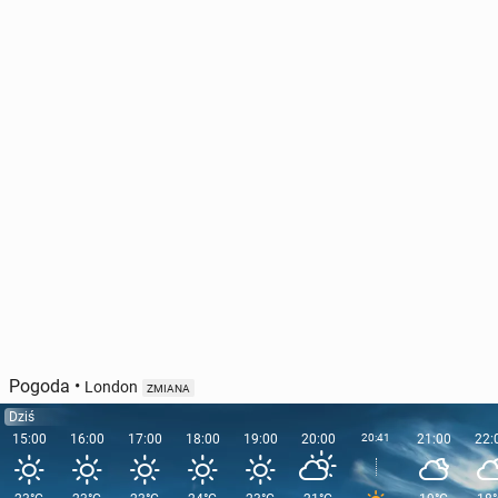
Pogoda
•
London
ZMIANA
Dziś
15:00
16:00
17:00
18:00
19:00
20:00
20:41
21:00
22: