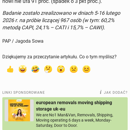
no­wi nie ufa 91 proc. (spadek o 3 pkt proc.).
Badanie zostało zre­ali­zo­wa­no w dniach 5-16 lutego
2026 r. na próbie li­czą­cej 967 osób (w tym: 60,2%
metodą CAPI, 24,1% – CATI i 15,7% – CAWI).
PAP / Jagoda Sowa
Dziękujemy za przeczytanie artykułu. Co o tym myślisz?
LINKI SPONSOROWANE
JAK DODAĆ?
european removals moving shipping
storage uk-eu
We are No1 Man&Van, Removals, Shipping,
Moving operating 6 days a week, Monday-
Saturday, Door to Door.