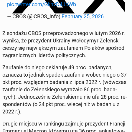
pic.twitter.com/GknvD4JpWb
— CBOS (@CBOS_Info)
Fe­bru­ary 25, 2026
Z sondażu CBOS prze­pro­wa­dzo­ne­go w lutym 2026 r.
wynika, że pre­zy­dent Ukrainy Wo­ło­dy­myr Ze­łen­ski
cieszy się naj­więk­szym za­ufa­niem Polaków spośród
za­gra­nicz­nych liderów po­li­tycz­nych.
Za­ufa­nie do niego de­kla­ru­je 49 proc. ba­da­nych;
oznacza to jednak spadek za­ufa­nia wobec niego o 37
pkt proc. wzglę­dem badania z lipca 2022 r. (wówczas
za­ufa­nie do Ze­łen­skie­go wy­ra­ża­ło 86 proc. ba­da­
nych). Jed­no­cze­śnie Ze­łen­skie­mu nie ufa 28 proc. re­
spon­den­tów (o 24 pkt proc. więcej niż w badaniu z
2022 r.).
Drugie miejscu w ran­kin­gu zajmuje pre­zy­dent Francji
Em­ma­nu­el Macron, któremu ufa 36 proc. an­kie­to­wa­