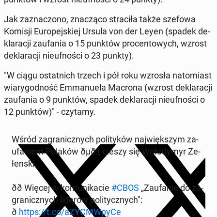
Jak za­zna­czo­no, zna­czą­co stra­ci­ła także szefowa
Komisji Eu­ro­pej­skiej Ursula von der Leyen (spadek de­
kla­ra­cji za­ufa­nia o 15 punktów pro­cen­to­wych, wzrost
de­kla­ra­cji nie­uf­no­ści o 23 punkty).
"W ciągu ostat­nich trzech i pół roku wzrosła na­to­miast
wia­ry­god­ność Em­ma­nu­ela Macrona (wzrost de­kla­ra­cji
za­ufa­nia o 9 punktów, spadek de­kla­ra­cji nie­uf­no­ści o
12 punktów)" - czytamy.
Wśród za­gra­nicz­nych po­li­ty­ków naj­więk­szym za­
ufa­niem Polaków ðµð± cieszy się Wo­ło­dy­myr Ze­
łen­ski.
ðð Więcej w ko­mu­ni­ka­cie
#CBOS
„Za­ufa­nie do za­
gra­nicz­nych liderów po­li­tycz­nych":
ð
https://t.co/aZYCMW­py­Ce