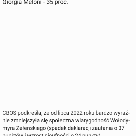
Giorgia Meloni - 35 proc.
CBOS pod­kre­śla, że od lipca 2022 roku bardzo wy­raź­
nie zmniej­szy­ła się spo­łecz­na wia­ry­god­ność Wo­ło­dy­
my­ra Ze­łen­skie­go (spadek de­kla­ra­cji za­ufa­nia o 37
punktów i wzrost nie­uf­no­ści o 24 punkty).