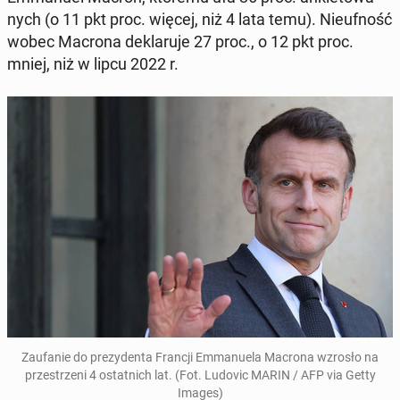
nych (o 11 pkt proc. więcej, niż 4 lata temu). Nie­uf­ność
wobec Macrona de­kla­ru­je 27 proc., o 12 pkt proc.
mniej, niż w lipcu 2022 r.
Za­ufa­nie do pre­zy­den­ta Francji Em­ma­nu­ela Macrona wzrosło na
prze­strze­ni 4 ostat­nich lat. (Fot. Ludovic MARIN / AFP via Getty
Images)