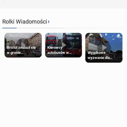
›
Rolki Wiadomości
Bristol znalazł się
Kierowcy
Wyjątkowe
w gronie
autobusów w
wyzwanie dla
najlepszych
Londynie
posiadaczy kart
kierunków podróży
zapowiadają strajki
Tesco Clubcard!
na świecie