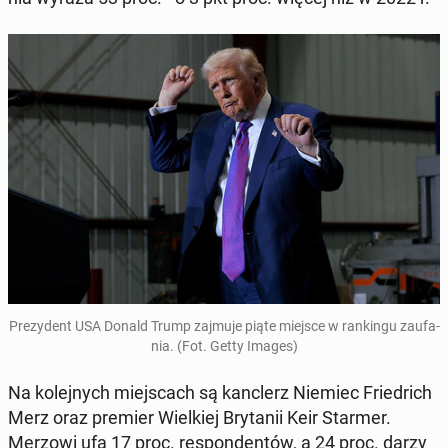
Pre­zy­dent USA Donald Trump zajmuje piąte miejsce w ran­kin­gu za­ufa­
nia. (Fot. Getty Images)
Na ko­lej­nych miej­scach są kanc­lerz Niemiec Frie­drich
Merz oraz premier Wiel­kiej Bry­ta­nii Keir Starmer.
Merzowi ufa 17 proc. re­spon­den­tów, a 24 proc. darzy