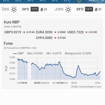
23°C
23°C
23°C
24°C
23°C
21°C
19°C
18
Dziś
Jutro
24°C
25°C
12°C
13°C
39
30
Kurs NBP
Z DNIA: 6 SIERPNIA
5.0219
4.3050
3.7320
GBP
EUR
USD
-0.0144
-0.0068
-0.0148
4.6080
CHF
-0.0164
Forex
AKTUALIZACJA:
6 SIERPNIA, 15:20
Źródło: currencybeacon.com