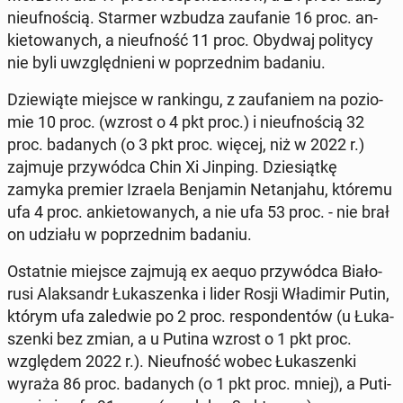
nie­uf­no­ścią. Starmer wzbudza za­ufa­nie 16 proc. an­
kie­to­wa­nych, a nie­uf­ność 11 proc. Obydwaj po­li­ty­cy
nie byli uwzględ­nie­ni w po­przed­nim badaniu.
Dzie­wią­te miejsce w ran­kin­gu, z za­ufa­niem na po­zio­
mie 10 proc. (wzrost o 4 pkt proc.) i nie­uf­no­ścią 32
proc. ba­da­nych (o 3 pkt proc. więcej, niż w 2022 r.)
zajmuje przy­wód­ca Chin Xi Jinping. Dzie­siąt­kę
zamyka premier Izraela Ben­ja­min Ne­tan­ja­hu, któremu
ufa 4 proc. an­kie­to­wa­nych, a nie ufa 53 proc. - nie brał
on udziału w po­przed­nim badaniu.
Ostat­nie miejsce zajmują ex aequo przy­wód­ca Bia­ło­
ru­si Alak­sandr Łu­ka­szen­ka i lider Rosji Wła­di­mir Putin,
którym ufa za­le­d­wie po 2 proc. re­spon­den­tów (u Łu­ka­
szen­ki bez zmian, a u Putina wzrost o 1 pkt proc.
wzglę­dem 2022 r.). Nie­uf­ność wobec Łu­ka­szen­ki
wyraża 86 proc. ba­da­nych (o 1 pkt proc. mniej), a Pu­ti­