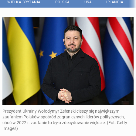
WIELKA BRYTANIA
POLSKA
USA
IRLANDIA
Prezydent Ukrainy Wołodymyr Zełenski cieszy się największym
zaufaniem Polaków spośród zagranicznych liderów politycznych,
choć w 2022 r. zaufanie to było zdecydowanie większe. (Fot. Getty
Images)