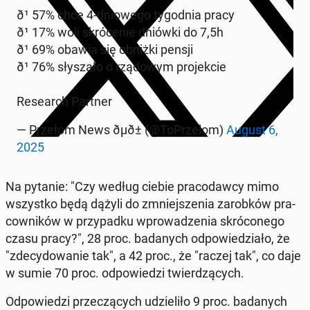
ð¹ 57% chce 4-dniowego ty­god­nia pracy
ð¹ 17% woli skróce­nie dniówki do 7,5h
ð¹ 69% obawia się obniżki pensji
ð¹ 76% słysza­ło o rzą­dowym pro­jek­cie
Re­search Partner
— Przełom News ðµð± (@ToPrzelom)
August 6,
2025
Na pytanie: "Czy według ciebie pra­co­daw­cy mimo
wszys­tko będą dążyli do zm­niejszenia zarobków pra­
cown­ików w przy­pad­ku wprowadzenia skró­conego
czasu pracy?", 28 proc. badanych odpowiedzi­ało, że
"zde­cy­dowanie tak", a 42 proc., że "raczej tak", co daje
w sumie 70 proc. odpowiedzi twierdzą­cych.
Odpowiedzi przeczą­cych udzieliło 9 proc. badanych