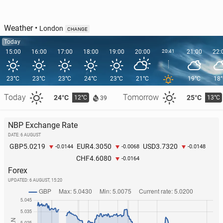
Weather
•
London
CHANGE
Today
15:00
16:00
17:00
18:00
19:00
20:00
20:41
21:00
22:
23°C
23°C
23°C
24°C
23°C
21°C
19°C
18
Today
Tomorrow
24°C
25°C
12°C
13°C
39
NBP Exchange Rate
DATE: 6 AUGUST
5.0219
4.3050
3.7320
GBP
EUR
USD
-0.0144
-0.0068
-0.0148
4.6080
CHF
-0.0164
Forex
UPDATED:
6 AUGUST, 15:20