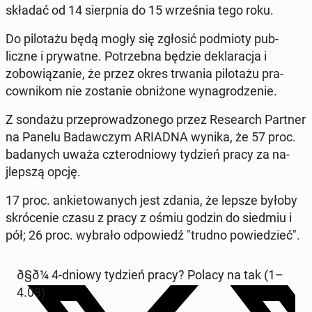
składać od 14 sierp­nia do 15 wrześ­nia tego roku.
Do pi­lotażu będą mogły się zgłosić pod­mio­ty pub­
liczne i pry­watne. Potrzeb­na będzie deklarac­ja i
zobow­iązanie, że przez okres trwania pi­lotażu pra­
cown­ikom nie zostanie ob­niżone wyna­grodze­nie.
Z sondażu przeprowad­zonego przez Re­search Partner
na Panelu Badaw­czym ARIADNA wynika, że 57 proc.
badanych uważa czterod­niowy tydzień pracy za na­
jlep­szą opcję.
17 proc. anki­etowanych jest zdania, że lepsze byłoby
skróce­nie czasu z pracy z ośmiu godzin do siedmiu i
pół; 26 proc. wybrało odpowiedź "trudno powiedzieć".
ð§‍ð¼ 4-dniowy tydzień pracy? Polacy na tak (1–
4.08)