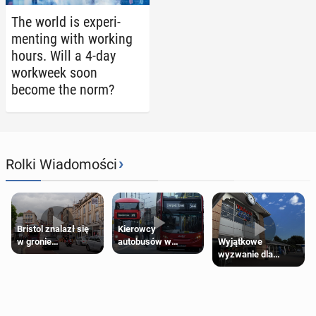
The world is ex­per­i­
ment­ing with working
hours. Will a 4-day
work­week soon
become the norm?
›
Rolki Wiadomości
Bristol znalazł się
Kierowcy
Wyjątkowe
w gronie
autobusów w
wyzwanie dla
najlepszych
Londynie
posiadaczy kart
kierunków podróży
zapowiadają strajki
Tesco Clubcard!
na świecie