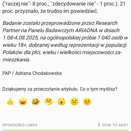
("raczej nie"- 8 proc., "zde­cy­dowanie nie" - 1 proc.). 21
proc. przyz­nało, że trudno im powiedzieć.
Badanie zostało przeprowad­zone przez Re­search
Partner na Panelu Badaw­czym ARIADNA w dniach
1.08-4.08.2025, na ogólnopol­skiej próbie 1 040 osób w
wieku 18+, do­branej według reprezen­tacji w pop­u­lacji
Polaków dla płci, wieku i wielkoś­ci miejs­cowoś­ci za­
mieszka­nia.
PAP / Adriana Chodakowska
Dziękujemy za przeczytanie artykułu. Co o tym myślisz?
SPONSORED LINKS
HOW TO ADD?