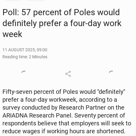
Poll: 57 percent of Poles would
def­i­nite­ly prefer a four-day work
week
11 AUGUST 2025, 09:00
Reading time: 2 Minutes
Fifty-seven percent of Poles would "def­i­nite­ly"
prefer a four-day work­week, ac­cord­ing to a
survey con­duct­ed by Re­search Partner on the
ARIADNA Re­search Panel. Seventy percent of
re­spon­dents believe that em­ploy­ers will seek to
reduce wages if working hours are short­ened.